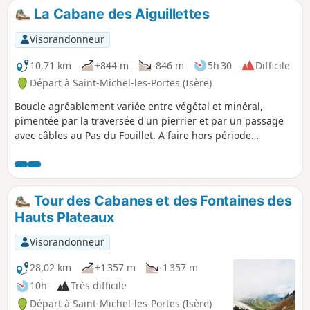
totalement interdite aux chiens car située dans la réserve
La Cabane des Aiguillettes
naturelle des hauts plateaux du Vercors.
Visorandonneur
10,71 km
+844 m
-846 m
5h 30
Difficile
Départ à Saint-Michel-les-Portes (Isère)
Boucle agréablement variée entre végétal et minéral,
pimentée par la traversée d'un pierrier et par un passage
avec câbles au Pas du Fouillet. A faire hors période
enneigée.Retour face à l'imposant bloc que forme le Mont
Aiguille. (!) Attention ! Le passage du pierrier et du Pas du
Fouillet, entre le point (3) et le point (5) est actuellement
interdit (juillet 2025). Au point (3), continuez tout droit pour
Tour des Cabanes et des Fontaines des
rejoindre par le ravin des Serres et du Maupas, le Pas des
Hauts Plateaux
Bachassons, point (6) d'où vous pourrez rejoindre la cabane
des Aiguillettes, point (6) pour le pique-nique. Ensuite, il
Visorandonneur
faudra revenir au Pas des Bachassons pour continuer la
randonnée.
28,02 km
+1 357 m
-1 357 m
10h
Très difficile
Départ à Saint-Michel-les-Portes (Isère)