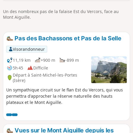
p
Un des nombreux pas de la falaise Est du Vercors, face au
Mont Aiguille.
Pas des Bachassons et Pas de la Selle
Visorandonneur
11,19 km
+900 m
-899 m
5h 45
Difficile
Départ à Saint-Michel-les-Portes
(Isère)
Un sympathique circuit sur le flan Est du Vercors, qui vous
permettra d'approcher la réserve naturelle des hauts
plateaux et le Mont Aiguille.
Vues sur le Mont Aiguille depuis les