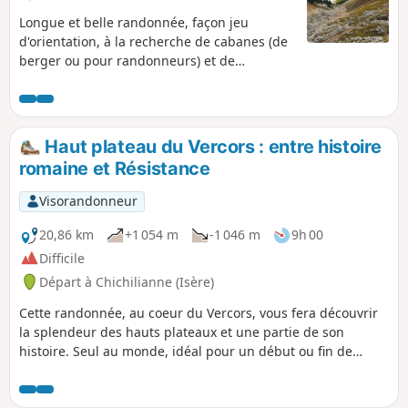
Longue et belle randonnée, façon jeu
d'orientation, à la recherche de cabanes (de
berger ou pour randonneurs) et de
précieuses fontaines sur les Hauts Plateaux
du Vercors. Paysages fabuleux garantis.
Point d'orgue, sans doute le plus beau site
naturel des Hauts Plateaux, la plaine de la
Haut plateau du Vercors : entre histoire
Queyrie où je veux être réincarné en
romaine et Résistance
marmotte, avec son arbre taillé et sa
stupéfiante carrière romaine.
Visorandonneur
20,86 km
+1 054 m
-1 046 m
9h 00
Difficile
Départ à Chichilianne (Isère)
Cette randonnée, au coeur du Vercors, vous fera découvrir
la splendeur des hauts plateaux et une partie de son
histoire. Seul au monde, idéal pour un début ou fin de
saison lorsque la neige est encore présente dans les autres
massifs. Dénivelé moyen mais kilométrage à ne pas