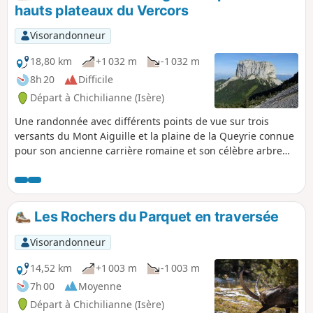
hauts plateaux du Vercors
Visorandonneur
18,80 km
+1 032 m
-1 032 m
8h 20
Difficile
Départ à Chichilianne (Isère)
Une randonnée avec différents points de vue sur trois
versants du Mont Aiguille et la plaine de la Queyrie connue
pour son ancienne carrière romaine et son célèbre arbre
taillé.
Les Rochers du Parquet en traversée
Visorandonneur
14,52 km
+1 003 m
-1 003 m
7h 00
Moyenne
Départ à Chichilianne (Isère)