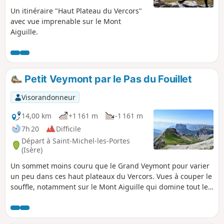
Un itinéraire "Haut Plateau du Vercors"
avec vue imprenable sur le Mont
Aiguille.
Petit Veymont par le Pas du Fouillet
Visorandonneur
14,00 km
+1 161 m
-1 161 m
7h 20
Difficile
Départ à Saint-Michel-les-Portes
(Isère)
Un sommet moins couru que le Grand Veymont pour varier
un peu dans ces haut plateaux du Vercors. Vues à couper le
souffle, notamment sur le Mont Aiguille qui domine tout le
début de la randonnée et une partie du retour. Marmottes,
bouquetins et chocards seront là pour vous saluer après
l'ascension du Pas du Fouillet. Cette randonnée est