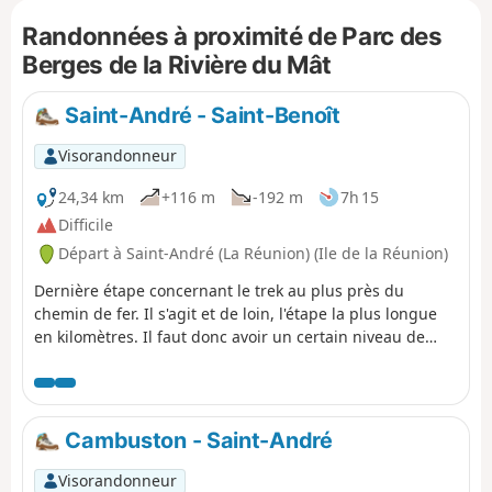
devenir plus sportive en approchant du Bassin des
Randonnées à proximité de Parc des
Aigrettes.
Berges de la Rivière du Mât
Saint-André - Saint-Benoît
Visorandonneur
24,34 km
+116 m
-192 m
7h 15
Difficile
Départ à Saint-André (La Réunion) (Ile de la Réunion)
Dernière étape concernant le trek au plus près du
chemin de fer. Il s'agit et de loin, l'étape la plus longue
en kilomètres. Il faut donc avoir un certain niveau de
marche. La première partie de la randonnée est urbaine
et se déroule dans la ville de Saint-André, la deuxième
partie est plus agricole. La dernière partie est de
nouveau urbaine mais c'est sur cette partie que vous
Cambuston - Saint-André
rencontrerez le plus de vestiges ferroviaires en ce qui
concerne cette étape.
Visorandonneur