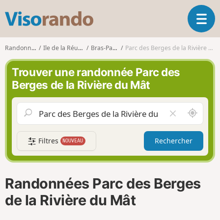
V
O
i
u
s
v
o
Randonnées
Ile de la Réunion
Bras-Panon
Parc des Berges de la Rivière du Mât
r
r
i
a
Trouver une randonnée Parc des
r
n
Berges de la Rivière du Mât
l
d
a
o
n
A
V
a
u
i
v
t
d
i
Filtres
Rechercher
NOUVEAU
o
e
g
u
r
a
r
l
t
d
e
i
Randonnées Parc des Berges
e
c
o
m
h
de la Rivière du Mât
n
o
a
i
m