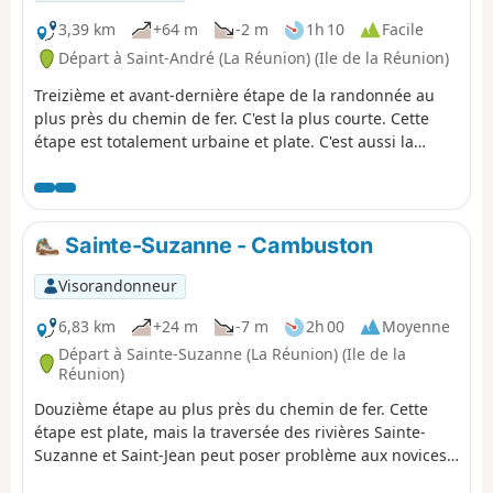
3,39 km
+64 m
-2 m
1h 10
Facile
Départ à Saint-André (La Réunion) (Ile de la Réunion)
Treizième et avant-dernière étape de la randonnée au
plus près du chemin de fer. C'est la plus courte. Cette
étape est totalement urbaine et plate. C'est aussi la
portion la moins riche en terme de vestige. Le parcours
est accessible à tous et ne comporte aucunes difficultés.
Il est donc possible de combiner cette étape avec la
précédente. Il faudra cependant aimer les passages
Sainte-Suzanne - Cambuston
dans les zones urbaines.
Visorandonneur
6,83 km
+24 m
-7 m
2h 00
Moyenne
Départ à Sainte-Suzanne (La Réunion) (Ile de la
Réunion)
Douzième étape au plus près du chemin de fer. Cette
étape est plate, mais la traversée des rivières Sainte-
Suzanne et Saint-Jean peut poser problème aux novices.
C'est la deuxième étape la plus courte du trek. Cette