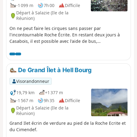
-1 099 m
7h 00
Difficile
Départ à Salazie (Ile de la
Réunion)
On ne peut faire les cirques sans passer par
l'incontournable Roche Écrite. En restant deux jours à
Casabois, il est possible avec l'aide de bus,
particulièrement pour le retour, de faire une boucle
splendide avec vues spectaculaires sur le Piton des
Neiges. Découverte aussi de la partie nord du Cirque de
Mafate où la végétation est remarquable.
De Grand Îlet à Hell Bourg
Visorandonneur
19,79 km
+1 377 m
-1 567 m
9h 35
Difficile
Départ à Salazie (Ile de la
Réunion)
Grand Ilet écrin de verdure au pied de la Roche Ecrite et
du Cimendef.