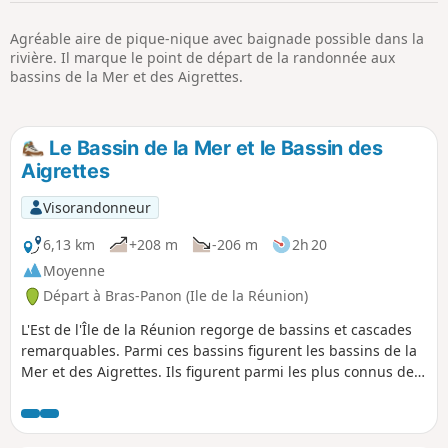
p
Agréable aire de pique-nique avec baignade possible dans la
rivière. Il marque le point de départ de la randonnée aux
bassins de la Mer et des Aigrettes.
Le Bassin de la Mer et le Bassin des
Aigrettes
Visorandonneur
6,13 km
+208 m
-206 m
2h 20
Moyenne
Départ à Bras-Panon (Ile de la Réunion)
L'Est de l'Île de la Réunion regorge de bassins et cascades
remarquables. Parmi ces bassins figurent les bassins de la
Mer et des Aigrettes. Ils figurent parmi les plus connus de
l'île. Cette région est aussi remarquable par la végétation
qui l'entoure et qui est verte quasiment tout le temps. La
randonnée est plate dans un premier temps avant de