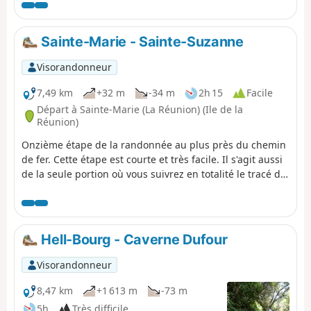
étape se déroule en trois parties. La première est
urbaine, la deuxième agricole et la troisième est de
nouveau urbaine. Les vestiges ferroviaires sont
Sainte-Marie - Sainte-Suzanne
cependant moins nombreux et à l'abandon sur cette
portion.
Visorandonneur
7,49 km
+32 m
-34 m
2h 15
Facile
Départ à Sainte-Marie (La Réunion) (Ile de la
Réunion)
Onzième étape de la randonnée au plus près du chemin
de fer. Cette étape est courte et très facile. Il s'agit aussi
de la seule portion où vous suivrez en totalité le tracé du
chemin de fer. Cette portion est régulièrement
empruntée par les sportifs qui viennent trottiner. Le
sentier longe d'assez près le littoral et offre parfois
quelques vues sympathiques sur la mer. Les vestiges
Hell-Bourg - Caverne Dufour
ferroviaires sont aussi nombreux sur cette portion.
Visorandonneur
8,47 km
+1 613 m
-73 m
5h
Très difficile