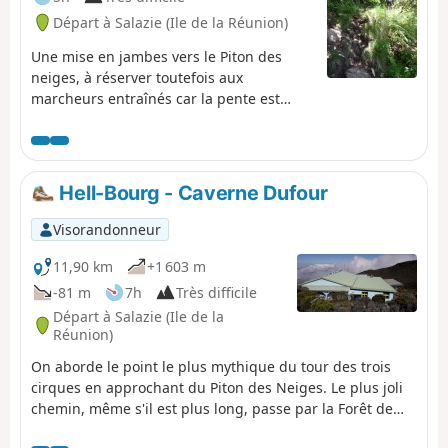
Départ à Salazie (Ile de la Réunion)
Une mise en jambes vers le Piton des
neiges, à réserver toutefois aux
marcheurs entraînés car la pente est
raide.
Hell-Bourg - Caverne Dufour
Visorandonneur
11,90 km
+1 603 m
-81 m
7h
Très difficile
Départ à Salazie (Ile de la
Réunion)
On aborde le point le plus mythique du tour des trois
cirques en approchant du Piton des Neiges. Le plus joli
chemin, même s'il est plus long, passe par la Forêt de
Bélouve avec son panorama splendide sur le Piton des