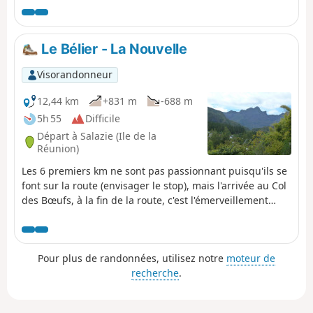
Le Bélier - La Nouvelle
Visorandonneur
12,44 km
+831 m
-688 m
5h 55
Difficile
Départ à Salazie (Ile de la
Réunion)
Les 6 premiers km ne sont pas passionnant puisqu'ils se
font sur la route (envisager le stop), mais l'arrivée au Col
des Bœufs, à la fin de la route, c'est l'émerveillement
surtout lorsque l'on bascule dans le Cirque de Mafate.
Pour plus de randonnées, utilisez notre
moteur de
recherche
.