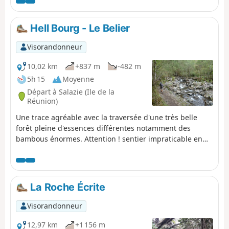
Neiges et tout son environnement montagneux, et la
forêt primaire aux arbres torturés et à la végétation folle.
En arrivant vers la Caverne Dufour, magnifique vue sur le
Hell Bourg - Le Belier
volcan de la Fournaise et les autres cratères.
Visorandonneur
10,02 km
+837 m
-482 m
5h 15
Moyenne
Départ à Salazie (Ile de la
Réunion)
Une trace agréable avec la traversée d'une très belle
forêt pleine d'essences différentes notamment des
bambous énormes. Attention ! sentier impraticable en
cas de fortes pluies car il faut traverser une ravine.
La Roche Écrite
Visorandonneur
12,97 km
+1 156 m