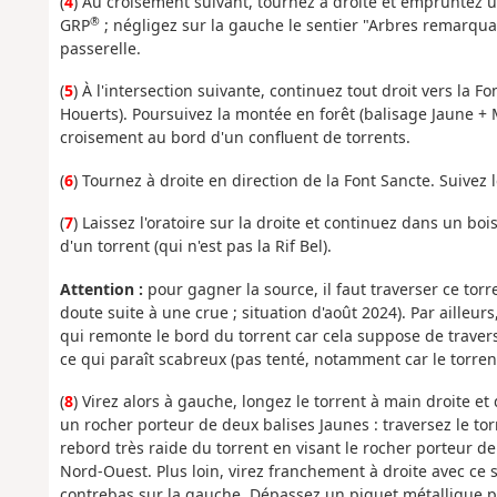
(
4
) Au croisement suivant, tournez à droite et empruntez u
®
GRP
; négligez sur la gauche le sentier "Arbres remarqua
passerelle.
(
5
) À l'intersection suivante, continuez tout droit vers la Fo
Houerts). Poursuivez la montée en forêt (balisage Jaune 
croisement au bord d'un confluent de torrents.
(
6
) Tournez à droite en direction de la Font Sancte. Suivez 
(
7
) Laissez l'oratoire sur la droite et continuez dans un boi
d'un torrent (qui n'est pas la Rif Bel).
Attention :
pour gagner la source, il faut traverser ce torr
doute suite à une crue ; situation d'août 2024). Par ailleurs
qui remonte le bord du torrent car cela suppose de travers
ce qui paraît scabreux (pas tenté, notamment car le torrent
(
8
) Virez alors à gauche, longez le torrent à main droite e
un rocher porteur de deux balises Jaunes : traversez le torr
rebord très raide du torrent en visant le rocher porteur d
Nord-Ouest. Plus loin, virez franchement à droite avec ce 
contrebas sur la gauche. Dépassez un piquet métallique po