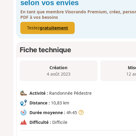
selon vos envies
En tant que membre Visorando Premium, créez, person
PDF à vos besoins
Testez
gratuitement
Fiche technique
Création
Mis
4 août 2023
12 a
Activité :
Randonnée Pédestre
Distance :
10,83 km
Durée moyenne :
4h 45
Difficulté :
Difficile