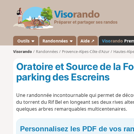
V
i
s
o
r
a
Outils
Randonnées
Aide ↗
Viso
rando
Pre
n
Visorando
Randonnées
Provence-Alpes-Côte d'Azur
Hautes-Alp
d
o
Oratoire et Source de la F
parking des Escreins
Une randonnée incontournable qui permet de découvr
du torrent du Rif Bel en longeant ses deux rives al
quelques arbres remarquables multicentenaires.
Personnalisez les PDF de vos r