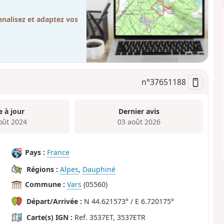
nalisez et adaptez vos
n°
37651188
e à jour
Dernier avis
oût 2024
03 août 2026
Pays :
France
Régions :
Alpes
,
Dauphiné
Commune :
Vars
(05560)
Départ/Arrivée :
N 44.621573° / E 6.720175°
Carte(s) IGN :
Ref. 3537ET, 3537ETR