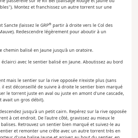
ne passerelle sur le Rif Bel (balisage Rouge et Jaune du
bles"). Montez et franchissez un autre torrent sur une
®
nt Sancte (laissez le GRP
partir à droite vers le Col des
+ Mauve). Redescendre légèrement pour aboutir à un
le chemin balisé en Jaune jusqu'à un oratoire.
s éclairci avec le sentier balisé en Jaune. Aboutissez au bord
ent mais le sentier sur la rive opposée n'existe plus (sans
, il est déconseillé de suivre à droite le sentier bien marqué
er le torrent juste en aval ou juste en amont d'une cascade,
 avait un gros débit).
t descendez jusqu'à un petit cairn. Repérez sur la rive opposée
ent à cet endroit. De l'autre côté, gravissez au mieux le
e balises. Retrouvez un sentier bien marqué et suivez-le au
sentier et remonter une crête avec un autre torrent très en
rteur d'une balise Jaune et arrivez au bout du sentier, en