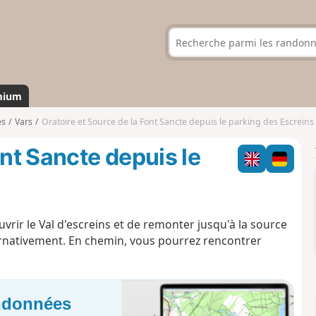
mium
es
Vars
Oratoire et Source de la Font Sancte depuis le parking des Escreins
ont Sancte depuis le
ir le Val d'escreins et de remonter jusqu'à la source
ternativement. En chemin, vous pourrez rencontrer
andonnées