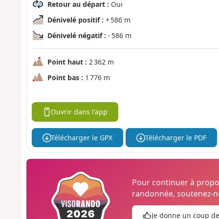
Retour au départ :
Oui
Dénivelé positif :
+ 586 m
Dénivelé négatif :
- 586 m
Point haut :
2 362 m
Point bas :
1 776 m
Ouvrir dans l'app
Télécharger le GPX
Télécharger le PDF
Pour continuer à prop
randonnée, soutenez-no
Je donne un coup d