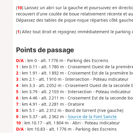
(
10
) Laissez un abri sur la gauche et poursuivez en directi
recouvert d'une coulée de boue relativement récente et au
Dépassez des tables de pique-nique réparties côté gauche 
(
1
) Allez tout droit et rejoignez immédiatement le parking 
Points de passage
D/A
: km 0 - alt. 1 776 m - Parking des Escreins
1
: km 0.11 - alt. 1 780 m - Croisement Ouest de la premièr
2
: km 1.91 - alt. 1 892 m - Croisement Est de la première b
3
: km 2.1 - alt. 1 910 m - Intersection - Poteau indicateur
4
: km 3.3 - alt. 2 052 m - Croisement Ouest de la seconde b
5
: km 3.79 - alt. 2 103 m - Intersection - Poteau indicateur
6
: km 4.46 - alt. 2 211 m - Croisement Est de la seconde bo
7
: km 4.91 - alt. 2 281 m - Oratoire
8
: km 5.1 - alt. 2 312 m - Bord de torrent (rive gauche)
9
: km 5.37 - alt. 2 362 m -
Source de la Font Sancte
10
: km 10.17 - alt. 1 804 m - Abri - Poteau indicateur
D/A
: km 10.83 - alt. 1 776 m - Parking des Escreins