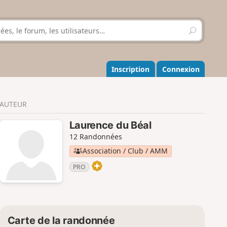
R
e
c
h
e
Inscription
Connexion
r
c
h
AUTEUR
e
r
Laurence du Béal
12 Randonnées
Association / Club / AMM
PRO
Carte de la randonnée