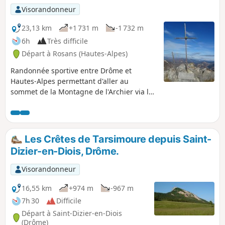
Visorandonneur
23,13 km
+1 731 m
-1 732 m
6h
Très difficile
Départ à Rosans (Hautes-Alpes)
Randonnée sportive entre Drôme et
Hautes-Alpes permettant d'aller au
sommet de la Montagne de l'Archier via le
Fourchat et d'accéder aux crêtes de la
Maraysse. Vues panoramiques à 360°, sur
le Rosanais, depuis le Mont Ventoux au
Sud jusqu'au Dévoluy et le Vercors côté
Les Crêtes de Tarsimoure depuis Saint-
Nord. À proximité, vue sur la Vanige, les
Dizier-en-Diois, Drôme.
montagnes de la Clavelière, du Raton et de
l'Aup.
Visorandonneur
16,55 km
+974 m
-967 m
7h 30
Difficile
Départ à Saint-Dizier-en-Diois
(Drôme)