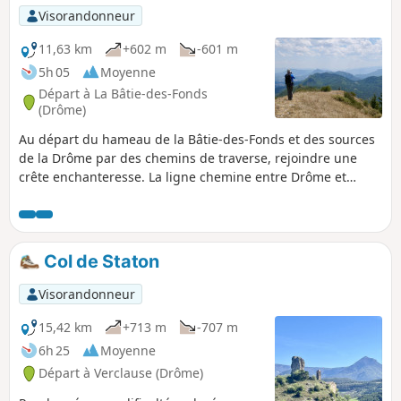
Visorandonneur
11,63 km
+602 m
-601 m
5h 05
Moyenne
Départ à La Bâtie-des-Fonds
(Drôme)
Au départ du hameau de la Bâtie-des-Fonds et des sources
de la Drôme par des chemins de traverse, rejoindre une
crête enchanteresse. La ligne chemine entre Drôme et
Hautes-Alpes, vous offrant un panorama à 360° avec vues
sur le Duffre, le Dévoluy et, au loin le Vercors, les Écrins et
la montagne de Lure.
Col de Staton
Visorandonneur
15,42 km
+713 m
-707 m
6h 25
Moyenne
Départ à Verclause (Drôme)