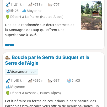
11,81 km
+718 m
-707 m
5h 25
Moyenne
Départ à La Piarre (Hautes-Alpes)
Une belle randonnée sur deux sommets de
la Montagne de Laup qui offrent une
superbe vue à 360°.
Boucle par le Serre du Suquet et le
Serre de l'Aigle
Visorandonneur
11,48 km
+636 m
-637 m
5h 05
Moyenne
Départ à Rosans (Hautes-Alpes)
Cet itinéraire en forme de cœur dans le parc naturel des
Baronnies provençales vous offrira de beaux paysages, un