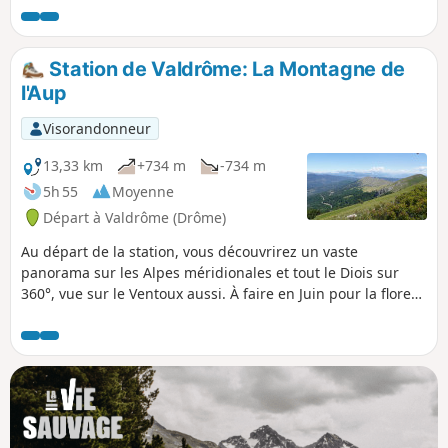
monotraces serpentant à travers sous-bois et
prairies. De la fin mai à la fin juin, le parcours se
pare d'une flore abondante particulièrement
Station de Valdrôme: La Montagne de
agréable et colorée.
l'Aup
Visorandonneur
13,33 km
+734 m
-734 m
5h 55
Moyenne
Départ à Valdrôme (Drôme)
Au départ de la station, vous découvrirez un vaste
panorama sur les Alpes méridionales et tout le Diois sur
360°, vue sur le Ventoux aussi. À faire en Juin pour la flore
exceptionnelle.