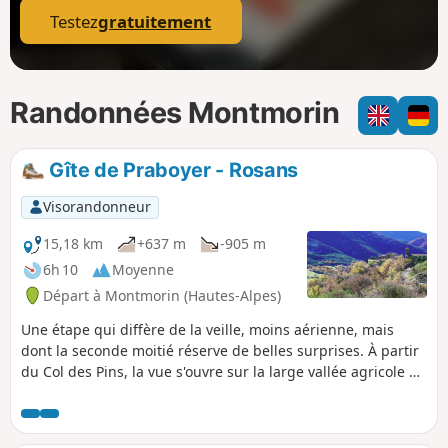
Testez
gratuitement
Randonnées Montmorin
Gîte de Praboyer - Rosans
Visorandonneur
15,18 km
+637 m
-905 m
6h 10
Moyenne
Départ à Montmorin (Hautes-Alpes)
Une étape qui diffère de la veille, moins aérienne, mais
dont la seconde moitié réserve de belles surprises. À partir
du Col des Pins, la vue s'ouvre sur la large vallée agricole de
Rosans, magnifique. Surtout, le final se révèle
particulièrement fabuleux. À l'aplomb de Rosans, le sentier
plonge, littéralement, vers le vieux village, merveille des