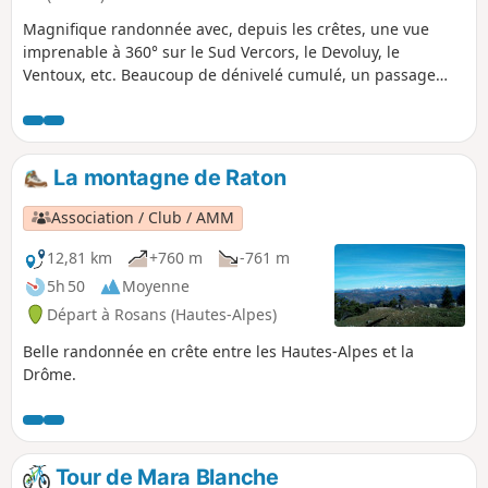
Magnifique randonnée avec, depuis les crêtes, une vue
imprenable à 360° sur le Sud Vercors, le Devoluy, le
Ventoux, etc. Beaucoup de dénivelé cumulé, un passage
raide et câblé, quelques descentes raides, mais parcours
très beau et varié avec une crête sublime.
La montagne de Raton
Association / Club / AMM
12,81 km
+760 m
-761 m
5h 50
Moyenne
Départ à Rosans (Hautes-Alpes)
Belle randonnée en crête entre les Hautes-Alpes et la
Drôme.
Tour de Mara Blanche