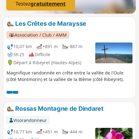
Testez
gratuitement
Les Crêtes de Maraysse
Association / Club / AMM
10,07 km
+891 m
-887 m
5h 25
Difficile
Départ à Ribeyret (Hautes-Alpes)
Magnifique randonnée en crête entre la vallée de l'Oule
(côté Montmorin) et la vallée de la Blème (côté Ribeyret).
Rossas Montagne de Dindaret
Visorandonneur
10,77 km
+451 m
-444 m