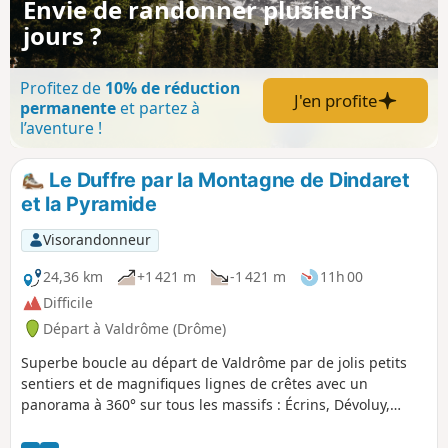
Envie de randonner plusieurs
jours ?
Profitez de
10% de réduction
J'en profite
permanente
et partez à
l’aventure !
Le Duffre par la Montagne de Dindaret
et la Pyramide
Visorandonneur
24,36 km
+1 421 m
-1 421 m
11h 00
Difficile
Départ à Valdrôme (Drôme)
Superbe boucle au départ de Valdrôme par de jolis petits
sentiers et de magnifiques lignes de crêtes avec un
panorama à 360° sur tous les massifs : Écrins, Dévoluy,
Vercors, Mont Ventoux.