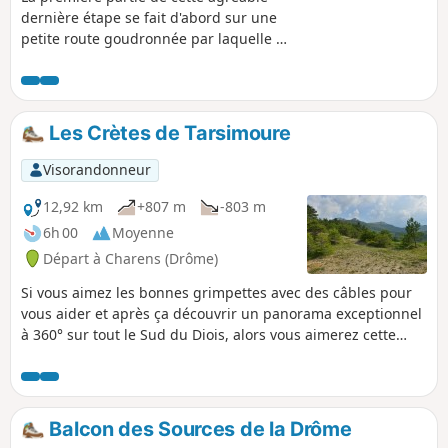
dernière étape se fait d'abord sur une
petite route goudronnée par laquelle on
atteint le hameau du Vissac, puis dans
une combe rustique qui débouche, au
pied du Duffre, sur le superbe replat du
Col d'Arron où paissent paisiblement les
Les Crètes de Tarsimoure
troupeaux. La descente est très
agréable, sous le couvert d'une belle
Visorandonneur
hêtraie et le long du torrent au clapotis
rafraîchissant. À partir du hameau de la
12,92 km
+807 m
-803 m
Montagne, il sera possible, selon la
6h 00
Moyenne
saison, de s'émerveiller du bleu ou du
Départ à Charens (Drôme)
mauve des nombreuses touffes de
lavande sauvage. Depuis le Col de
Si vous aimez les bonnes grimpettes avec des câbles pour
Saumane, la descente sur Serres offre
vous aider et après ça découvrir un panorama exceptionnel
des vues sur la vallée du Buëch, le lac
à 360° sur tout le Sud du Diois, alors vous aimerez cette
de la Germanette et le Rocher de
randonnée. À faire de préférence en juin pour les fleurs,
Beaumont.
mi-juillet, il est déjà trop tard.
Balcon des Sources de la Drôme