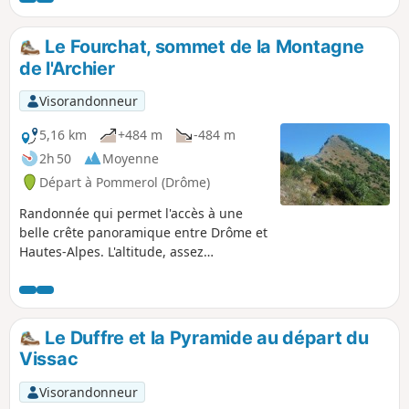
Le Fourchat, sommet de la Montagne
de l'Archier
Visorandonneur
5,16 km
+484 m
-484 m
2h 50
Moyenne
Départ à Pommerol (Drôme)
Randonnée qui permet l'accès à une
belle crête panoramique entre Drôme et
Hautes-Alpes. L'altitude, assez
importante permet d'offrir un panorama
magnifique et un point de vue
exceptionnel à 360° sur le Rosanais,
depuis le Ventoux au Sud jusqu'au
Le Duffre et la Pyramide au départ du
Dévoluy et le Vercors côté Nord.
Vissac
Visorandonneur