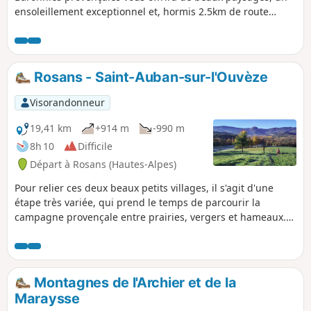
ensoleillement exceptionnel et, hormis 2.5km de route
forestière, le plaisir de randonner sur sentier.
Rosans - Saint-Auban-sur-l'Ouvèze
Visorandonneur
19,41 km
+914 m
-990 m
8h 10
Difficile
Départ à Rosans (Hautes-Alpes)
Pour relier ces deux beaux petits villages, il s'agit d'une
étape très variée, qui prend le temps de parcourir la
campagne provençale entre prairies, vergers et hameaux.
Le sommet de la Vanige, facultatif, vaut clairement le détour
par sa progression aventureuse et sa crête rocheuse
esthétique.
Montagnes de l'Archier et de la
Maraysse