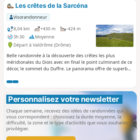
Baronnies.
Les crêtes de la Sarcéna
Visorandonneur
8,04 km
+430 m
-424 m
3h 30
Moyenne
Départ à Valdrôme (Drôme)
Belle randonnée à la découverte des crêtes les plus
méridionales du Diois avec en final le point culminant de ce
décor, le sommet du Duffre. Le panorama offre de superbes
échappées sur les Alpes du Sud et le Dévoluy.
Personnalisez votre newsletter 
Chaque semaine, recevez des idées de randonnées qui
vous correspondent : choisissez la durée moyenne, la
difficulté, la zone et le type d’activités que vous souhaitez
privilégier.