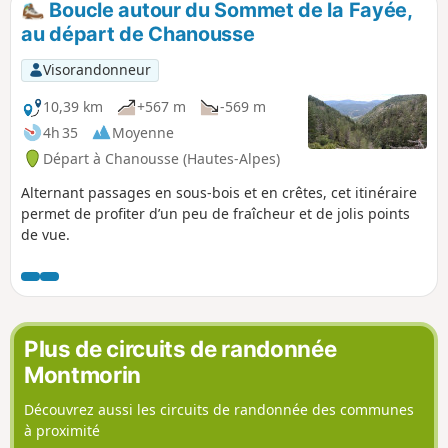
Boucle autour du Sommet de la Fayée,
au départ de Chanousse
Visorandonneur
10,39 km
+567 m
-569 m
4h 35
Moyenne
Départ à Chanousse (Hautes-Alpes)
Alternant passages en sous-bois et en crêtes, cet itinéraire
permet de profiter d’un peu de fraîcheur et de jolis points
de vue.
Plus de circuits de randonnée
Montmorin
Découvrez aussi les circuits de randonnée des communes
à proximité