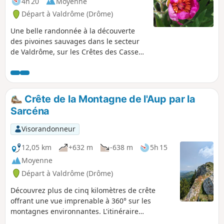
4h 20
Moyenne
Départ à Valdrôme (Drôme)
Une belle randonnée à la découverte
des pivoines sauvages dans le secteur
de Valdrôme, sur les Crêtes des Casses
dans le Haut Diois, à la frontière de la
Drôme provençale. Cette balade est un
enchantement pour les yeux car vous
rencontrerez une très grande variété de
Crête de la Montagne de l'Aup par la
fleurs en mai et juin.
Sarcéna
Visorandonneur
12,05 km
+632 m
-638 m
5h 15
Moyenne
Départ à Valdrôme (Drôme)
Découvrez plus de cinq kilomètres de crête
offrant une vue imprenable à 360° sur les
montagnes environnantes. L'itinéraire
emprunte presque exclusivement des sentiers