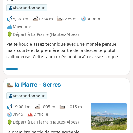
Visorandonneur
5,36 km
+234 m
-235 m
30 min
Moyenne
Départ à La Piarre (Hautes-Alpes)
Petite boucle assez technique avec une montée pentue
mais courte et la première partie de la descente plutôt
caillouteuse. Cette randonnée peut araître assez simple
pour certains mais peut être un enfer pour d'autres... Il faut
donc avoir pratiqué le VTT depuis un minimum de temps.
la Piarre - Serres
Visorandonneur
19,08 km
+805 m
-1 015 m
7h 45
Difficile
Départ à La Piarre (Hautes-Alpes)
La première partie de cette agréable