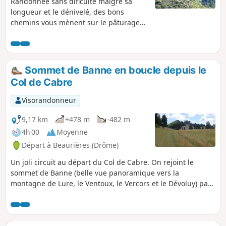
Randonnée sans dificulté malgré sa
longueur et le dénivelé, des bons
chemins vous mènent sur le pâturage
de Staton, sous les crêtes de Raton. Très
beaux panoramas sur les Baronnies
Provençales.
Sommet de Banne en boucle depuis le
Col de Cabre
Visorandonneur
9,17 km
+478 m
-482 m
4h 00
Moyenne
Départ à Beaurières (Drôme)
Un joli circuit au départ du Col de Cabre. On rejoint le
sommet de Banne (belle vue panoramique vers la
montagne de Lure, le Ventoux, le Vercors et le Dévoluy) par
une belle montée en sous-bois sur un sentier bien tracé
mais parfois raide.