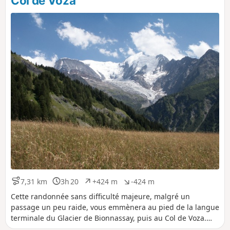
Col de Voza
i
a
t
t
i
i
f
f
7,31 km
3h 20
+424 m
-424 m
D
D
D
D
i
u
é
é
Cette randonnée sans difficulté majeure, malgré un
s
r
n
n
passage un peu raide, vous emmènera au pied de la langue
t
é
i
i
terminale du Glacier de Bionnassay, puis au Col de Voza.
a
e
v
v
Tout le long du chemin, vous aurez de magnifiques vues sur