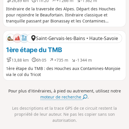
26,89 km
11h 20
+1 266 m
-1 362 m
D
D
D
D
i
u
é
é
Itinéraire de la traversée des Alpes. Départ des Houches
s
r
n
n
pour rejoindre le Beaufortain. Itinéraire classique et
t
é
i
i
tranquille passant par Bionassay et les Contamines
a
e
v
v
Montjoie pour aller jusqu’au refuge de la Balme. Cet
n
e
e
itinéraire est commun à celui du tour du Mont Blanc.
c
l
l
Saint-Gervais-les-Bains • Haute-Savoie
e
é
é
p
n
1ère étape du TMB
o
é
s
g
i
a
13,88 km
6h 05
+735 m
-1 344 m
D
D
D
D
t
t
i
u
é
é
1ère étape du TMB : des Houches aux Contamines-Monjoie
i
i
s
r
n
n
via le col du Tricot
f
f
t
é
i
i
a
e
v
v
n
e
e
Pour plus d'itinéraires, à pied ou autrement, utilisez notre
c
l
l
moteur de recherche
.
e
é
é
p
n
Les descriptions et la trace GPS de ce circuit restent la
o
é
s
g
propriété de leur auteur. Ne pas les copier sans son
i
a
autorisation.
t
t