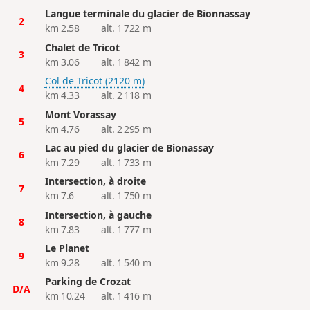
Langue terminale du glacier de Bionnassay
2
km 2.58
alt. 1 722 m
Chalet de Tricot
3
km 3.06
alt. 1 842 m
Col de Tricot (2120 m)
4
km 4.33
alt. 2 118 m
Mont Vorassay
5
km 4.76
alt. 2 295 m
Lac au pied du glacier de Bionassay
6
km 7.29
alt. 1 733 m
Intersection, à droite
7
km 7.6
alt. 1 750 m
Intersection, à gauche
8
km 7.83
alt. 1 777 m
Le Planet
9
km 9.28
alt. 1 540 m
Parking de Crozat
D/A
km 10.24
alt. 1 416 m