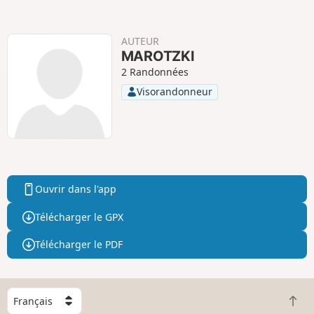
i
i
f
f
AUTEUR
MAROTZKI
2 Randonnées
Visorandonneur
Ouvrir dans l'app
Télécharger le GPX
Télécharger le PDF
C
R
h