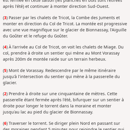
est fermée en cette saison (les planches en bois sont retirées
après l'été) et continuer à monter direction Sud-Ouest.
(
3
) Passer par les chalets de Tricot, la Combe des Juments et
monter en direction du Col de Tricot. La montée est progressive
avec une vue magnifique sur le glacier de Bionnassay, l'Aiguille
du Goûter et le refuge du Goûter.
(
4
) À l'arrivée au Col de Tricot, on voit les chalets de Miage. Du
col, prendre à droite un sentier qui mène au Mont Vorassay
après 200m de montée raide sur un terrain herbeux.
(
5
) Mont de Vorassay. Redescendre par le même itinéraire
jusqu'à l'intersection du sentier qui mène à la passerelle du
glacier.
(
2
) Prendre à droite sur une cinquantaine de mètres. Cette
passerelle étant fermée après l'été, bifurquer sur un sentier à
droite pour longer le torrent dans la moraine et monter
jusqu'au lac au pied du glacier de Bionnassay.
(
6
) Traverser le torrent. Se diriger plein Nord en passant sur
des moraines pendant 5 minutes pour rejoindre le sentier qui