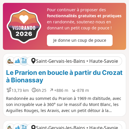
n
e
e
le Glacier de Bionnassay, puis la vallée de Chamonix et le
c
l
l
Pour continuer à proposer des
e
é
é
Massif du Mont-Blanc.
fonctionnalités gratuites et pratiques
p
n
o
é
en randonnée, soutenez-nous en
s
g
donnant un petit coup de pouce !
i
a
t
t
Je donne un coup de pouce
i
i
f
f
Saint-Gervais-les-Bains • Haute-Savoie
Le Prarion en boucle à partir du Crozat
à Bionassay
13,73 km
6h 25
+886 m
-878 m
D
D
D
D
i
u
é
é
Randonnée au sommet du Prarion à 1969 m d’altitude, avec
s
r
n
n
son incroyable vue à 360° sur le massif du Mont Blanc, les
t
é
i
i
Aiguilles Rouges, les Aravis, avec un petit détour à la
a
e
v
v
passerelle du glacier de Bionnassay.
n
e
e
c
l
l
Saint-Gervais-les-Bains • Haute-Savoie
e
é
é