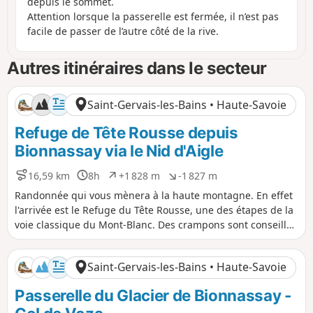
depuis le sommet.
Attention lorsque la passerelle est fermée, il n’est pas
facile de passer de l’autre côté de la rive.
Autres itinéraires dans le secteur
Saint-Gervais-les-Bains • Haute-Savoie
Refuge de Tête Rousse depuis
Bionnassay via le Nid d'Aigle
16,59 km
8h
+1 828 m
-1 827 m
D
D
D
D
i
u
é
é
Randonnée qui vous mènera à la haute montagne. En effet
s
r
n
n
l'arrivée est le Refuge du Tête Rousse, une des étapes de la
t
é
i
i
voie classique du Mont-Blanc. Des crampons sont conseillés
a
e
v
v
pour les derniers mètres (traversée du Glacier de Tête
n
e
e
Rousse). Attention : Randonnée avec un fort dénivelé
c
l
l
Saint-Gervais-les-Bains • Haute-Savoie
e
é
é
réservée aux personnes aguerries et n'ayant pas le vertige.
p
n
Passerelle du Glacier de Bionnassay -
o
é
s
g