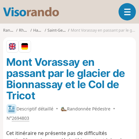
V
O
i
u
s
v
o
Randonnées
Rhône-Alpes
Haute-Savoie
Saint-Gervais-les-Bains
Mont Vorassay en passant par le glacier de Bionnassay et le Col de Tricot
r
r
i
a
r
n
l
d
Mont Vorassay en
a
o
n
passant par le glacier de
a
v
Bionnassay et le Col de
i
Tricot
g
a
t
Descriptif détaillé
•
Randonnée Pédestre
•
i
N°
2694803
o
n
Cet itinéraire ne présente pas de difficultés