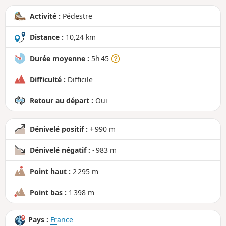
a
Activité :
Pédestre
n
d
Distance :
10,24 km
Durée moyenne :
5h 45
Difficulté :
Difficile
Retour au départ :
Oui
Dénivelé positif :
+ 990 m
Dénivelé négatif :
- 983 m
Point haut :
2 295 m
Point bas :
1 398 m
Pays :
France