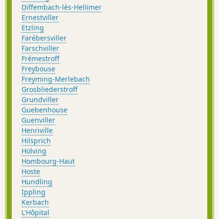
Diffembach-lès-Hellimer
Ernestviller
Etzling
Farébersviller
Farschviller
Frémestroff
Freybouse
Freyming-Merlebach
Grosbliederstroff
Grundviller
Guebenhouse
Guenviller
Henriville
Hilsprich
Holving
Hombourg-Haut
Hoste
Hundling
Ippling
Kerbach
L'Hôpital