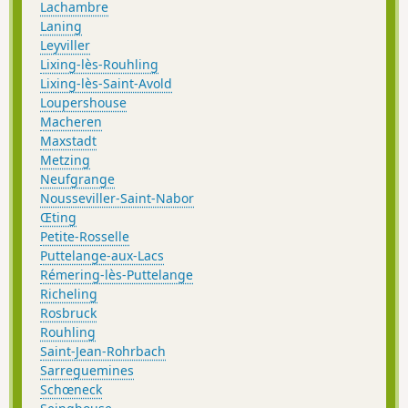
Lachambre
Laning
Leyviller
Lixing-lès-Rouhling
Lixing-lès-Saint-Avold
Loupershouse
Macheren
Maxstadt
Metzing
Neufgrange
Nousseviller-Saint-Nabor
Œting
Petite-Rosselle
Puttelange-aux-Lacs
Rémering-lès-Puttelange
Richeling
Rosbruck
Rouhling
Saint-Jean-Rohrbach
Sarreguemines
Schœneck