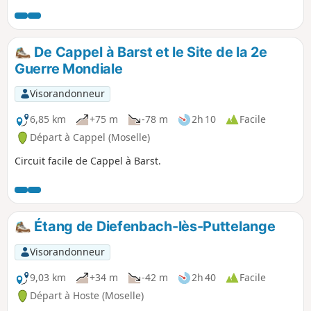
De Cappel à Barst et le Site de la 2e
Guerre Mondiale
Visorandonneur
6,85 km
+75 m
-78 m
2h 10
Facile
Départ à Cappel (Moselle)
Circuit facile de Cappel à Barst.
Étang de Diefenbach-lès-Puttelange
Visorandonneur
9,03 km
+34 m
-42 m
2h 40
Facile
Départ à Hoste (Moselle)