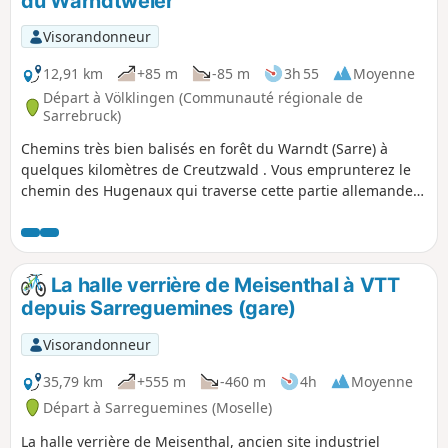
du Warndtweier
Visorandonneur
12,91 km
+85 m
-85 m
3h 55
Moyenne
Départ à Völklingen (Communauté régionale de
Sarrebruck)
Chemins très bien balisés en forêt du Warndt (Sarre) à
quelques kilomètres de Creutzwald . Vous emprunterez le
chemin des Hugenaux qui traverse cette partie allemande.
Les chemins sont en schiste avec alternance de sable, puis
il y a une route forestière et des chemins plus caillouteux
(petit ballast). Vous utiliserez également une portion du
Nordicpark. Les chemins sont toujours perpendiculaires les
La halle verrière de Meisenthal à VTT
uns aux autres, il est donc difficile de se perdre.
depuis Sarreguemines (gare)
Visorandonneur
35,79 km
+555 m
-460 m
4h
Moyenne
Départ à Sarreguemines (Moselle)
La halle verrière de Meisenthal, ancien site industriel