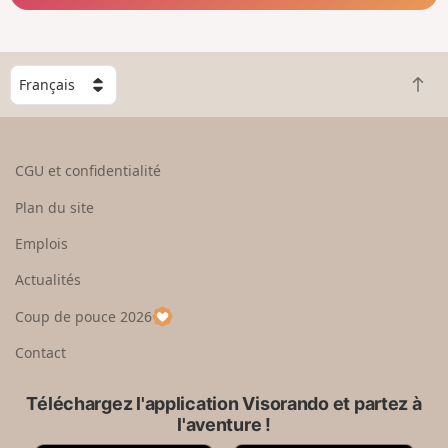
C
R
h
e
o
t
i
o
s
CGU et confidentialité
u
i
r
s
Plan du site
e
s
n
e
Emplois
h
z
Actualités
a
u
u
n
Coup de pouce 2026
t
p
a
Contact
y
s
Téléchargez l'application Visorando et partez à
l'aventure !