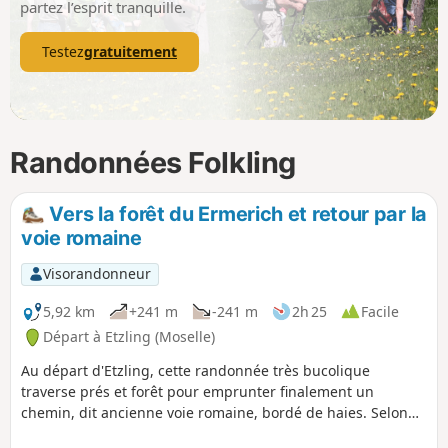
partez l’esprit tranquille.
Testez
gratuitement
Randonnées Folkling
Vers la forêt du Ermerich et retour par la
voie romaine
Visorandonneur
5,92 km
+241 m
-241 m
2h 25
Facile
Départ à Etzling (Moselle)
Au départ d'Etzling, cette randonnée très bucolique
traverse prés et forêt pour emprunter finalement un
chemin, dit ancienne voie romaine, bordé de haies. Selon
certains historiens, il s'agit en réalité d'une voie construite