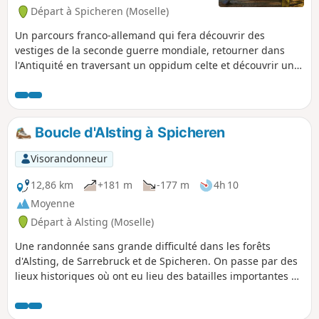
Départ à Spicheren (Moselle)
Un parcours franco-allemand qui fera découvrir des
vestiges de la seconde guerre mondiale, retourner dans
l'Antiquité en traversant un oppidum celte et découvrir un
champ de bataille de la guerre franco-allemande de 1870.
Boucle d'Alsting à Spicheren
Visorandonneur
12,86 km
+181 m
-177 m
4h 10
Moyenne
Départ à Alsting (Moselle)
Une randonnée sans grande difficulté dans les forêts
d'Alsting, de Sarrebruck et de Spicheren. On passe par des
lieux historiques où ont eu lieu des batailles importantes de
la guerre de 1870. On passe également par des cimetières
militaires des guerres de 39-45 et de 1870.