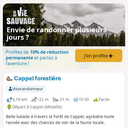
Envie de randonner plusieurs
jours ?
Profitez de
10% de réduction
J'en profite
permanente
et partez à
l’aventure !
Cappel forestière
Visorandonneur
6,18 km
+22 m
-21 m
1h 50
Facile
Départ à Cappel (Moselle)
Belle balade à travers la Forêt de Cappel, agréable toute
l'année avec des chances de voir de la faune locale.