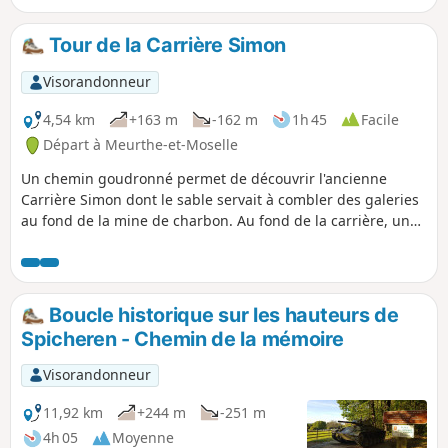
Tour de la Carrière Simon
Visorandonneur
4,54 km
+163 m
-162 m
1h 45
Facile
Départ à Meurthe-et-Moselle
Un chemin goudronné permet de découvrir l'ancienne
Carrière Simon dont le sable servait à combler des galeries
au fond de la mine de charbon. Au fond de la carrière, un
lac s'est formé dont l'eau monte progressivement et permet
à l'environnement naturel de reprendre le dessus.
Boucle historique sur les hauteurs de
Spicheren - Chemin de la mémoire
Visorandonneur
11,92 km
+244 m
-251 m
4h 05
Moyenne