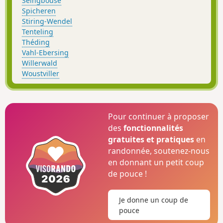
Seingbouse
Spicheren
Stiring-Wendel
Tenteling
Théding
Vahl-Ebersing
Willerwald
Woustviller
Pour continuer à proposer
des
fonctionnalités
gratuites et pratiques
en
randonnée, soutenez-nous
en donnant un petit coup
de pouce !
Je donne un coup de
pouce