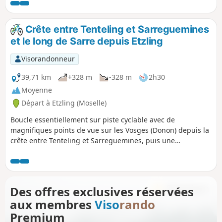
sous Louis XIV au moment de la conquête du territoire qui
s'étend jusqu'au Rhin.
Crête entre Tenteling et Sarreguemines
et le long de Sarre depuis Etzling
Visorandonneur
39,71 km
+328 m
-328 m
2h30
Moyenne
Départ à Etzling (Moselle)
Boucle essentiellement sur piste cyclable avec de
magnifiques points de vue sur les Vosges (Donon) depuis la
crête entre Tenteling et Sarreguemines, puis une
promenade bucolique le long de la Sarre.
Des offres exclusives réservées
aux membres
Viso
rando
Premium