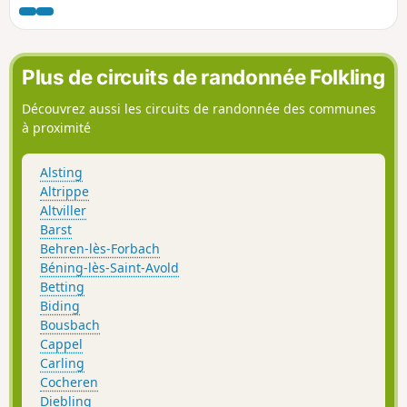
arborétum et son observatoire, - des
bunkers datant de la dernière guerre
avec vue sur toute la vallée de l'Albe, -
une chapelle du Xe siècle et un
Plus de circuits de randonnée Folkling
cimetière militaire, - un pont du canal
des houillères qui fut construit avant
Découvrez aussi les circuits de randonnée des communes
1867. Le retour en boucle se fait en
à proximité
longeant le canal.
Alsting
Altrippe
Altviller
Barst
Behren-lès-Forbach
Béning-lès-Saint-Avold
Betting
Biding
Bousbach
Cappel
Carling
Cocheren
Diebling