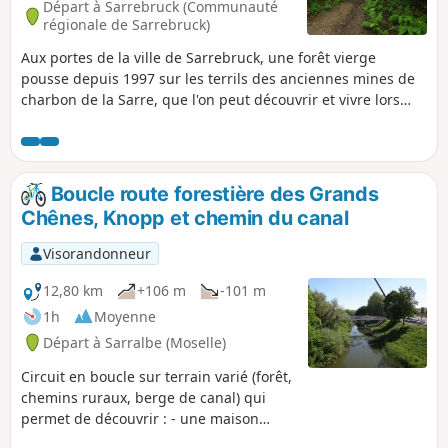
Départ à Sarrebruck (Communauté
régionale de Sarrebruck)
Aux portes de la ville de Sarrebruck, une forêt vierge
pousse depuis 1997 sur les terrils des anciennes mines de
charbon de la Sarre, que l'on peut découvrir et vivre lors
d'un Urwaldtour. Plus de 1000 hectares ont été placés sous
protection naturelle et il a été renoncé à une exploitation
forestière future.
Boucle route forestière des Grands
Chênes, Knopp et chemin du canal
Visorandonneur
12,80 km
+106 m
-101 m
1h
Moyenne
Départ à Sarralbe (Moselle)
Circuit en boucle sur terrain varié (forêt,
chemins ruraux, berge de canal) qui
permet de découvrir : - une maison
forestière en grès rose avec son