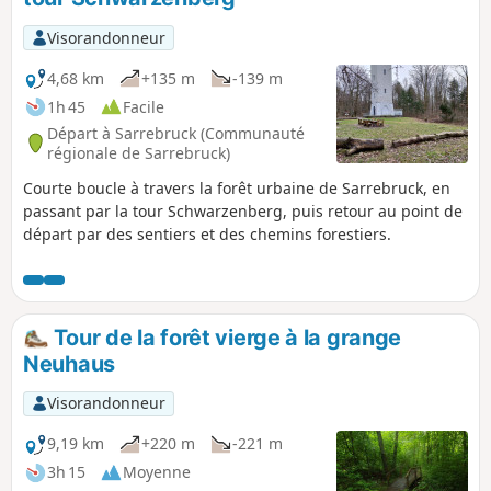
Maginot Aquatique.
Visorandonneur
4,68 km
+135 m
-139 m
1h 45
Facile
Départ à Sarrebruck (Communauté
régionale de Sarrebruck)
Courte boucle à travers la forêt urbaine de Sarrebruck, en
passant par la tour Schwarzenberg, puis retour au point de
départ par des sentiers et des chemins forestiers.
Tour de la forêt vierge à la grange
Neuhaus
Visorandonneur
9,19 km
+220 m
-221 m
3h 15
Moyenne