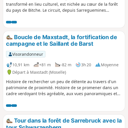
transformé en lieu culturel, est nichée au cœur de la forêt
du pays de Bitche. Le circuit, depuis Sarreguemines
,emprunte des pistes cyclables, traverse des villages, et suit
des routes forestières ou des chemins à l'écart des routes
très fréquentées de la région.
Boucle de Maxstadt, la fortification de
campagne et le Saillant de Barst
Visorandonneur
10,91 km
+81 m
-82 m
3h 20
Moyenne
Départ à Maxstadt (Moselle)
Histoire de rechercher un peu de détente au travers d'un
patrimoine de proximité. Histoire de se promener dans un
cadre verdoyant très agréable, aux vues panoramiques et
aux émouvantes traces de la dernière guerre, un parcours
facile vous attend pour un aller-retour à travers la
campagne, côtoyant pâturages, prairies, cultures, vergers
et longeant la lisière d'un bois qui permet de découvrir une
Tour dans la forêt de Sarrebruck avec la
zone d'architecture militaire très particulière, la ligne
tour Schwarzenberg