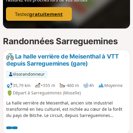
p
Testez
gratuitement
Randonnées Sarreguemines
La halle verrière de Meisenthal à VTT
depuis Sarreguemines (gare)
Visorandonneur
35,79 km
+555 m
-460 m
4h
Moyenne
Départ à Sarreguemines (Moselle)
La halle verrière de Meisenthal, ancien site industriel
transformé en lieu culturel, est nichée au cœur de la forêt
du pays de Bitche. Le circuit, depuis Sarreguemines
,emprunte des pistes cyclables, traverse des villages, et suit
des routes forestières ou des chemins à l'écart des routes