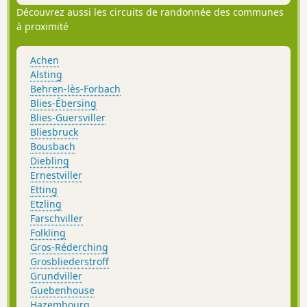
Découvrez aussi les circuits de randonnée des communes
à proximité
Achen
Alsting
Behren-lès-Forbach
Blies-Ébersing
Blies-Guersviller
Bliesbruck
Bousbach
Diebling
Ernestviller
Etting
Etzling
Farschviller
Folkling
Gros-Réderching
Grosbliederstroff
Grundviller
Guebenhouse
Hazembourg