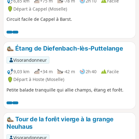
6,85 km
+75 m
-78 m
2h 10
Facile
Départ à Cappel (Moselle)
Circuit facile de Cappel à Barst.
Étang de Diefenbach-lès-Puttelange
Visorandonneur
9,03 km
+34 m
-42 m
2h 40
Facile
Départ à Hoste (Moselle)
Petite balade tranquille qui allie champs, étang et forêt.
Tour de la forêt vierge à la grange
Neuhaus
Visorandonneur