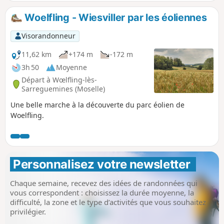
très fréquentées de la région.
Woelfling - Wiesviller par les éoliennes
Visorandonneur
11,62 km
+174 m
-172 m
3h 50
Moyenne
Départ à Wœlfling-lès-
Sarreguemines (Moselle)
Une belle marche à la découverte du parc éolien de
Woelfling.
Personnalisez votre newsletter 
Chaque semaine, recevez des idées de randonnées qui
vous correspondent : choisissez la durée moyenne, la
difficulté, la zone et le type d’activités que vous souhaitez
privilégier.