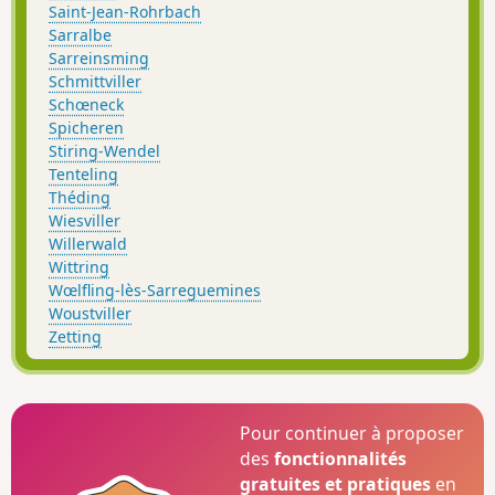
Saint-Jean-Rohrbach
Sarralbe
Sarreinsming
Schmittviller
Schœneck
Spicheren
Stiring-Wendel
Tenteling
Théding
Wiesviller
Willerwald
Wittring
Wœlfling-lès-Sarreguemines
Woustviller
Zetting
Pour continuer à proposer
des
fonctionnalités
gratuites et pratiques
en