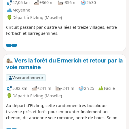
47,05 km
+360 m
-356 m
2h30
Moyenne
Départ à Etzling (Moselle)
Circuit passant par quatre vallées et treize villages, entre
Forbach et Sarreguemines.
Vers la forêt du Ermerich et retour par la
voie romaine
Visorandonneur
5,92 km
+241 m
-241 m
2h 25
Facile
Départ à Etzling (Moselle)
Au départ d'Etzling, cette randonnée très bucolique
traverse prés et forêt pour emprunter finalement un
chemin, dit ancienne voie romaine, bordé de haies. Selon
certains historiens, il s'agit en réalité d'une voie construite