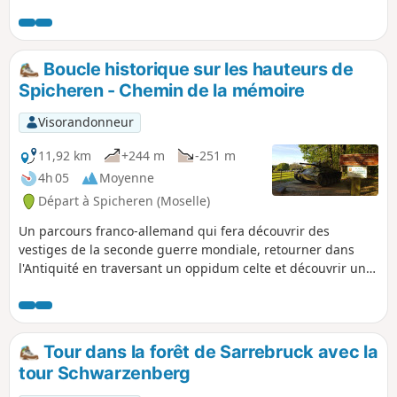
forestière en grès rose avec son
arborétum et son observatoire, - des
bunkers datant de la dernière guerre
avec vue sur toute la vallée de l'Albe, -
Boucle historique sur les hauteurs de
une chapelle du Xe siècle et un
Spicheren - Chemin de la mémoire
cimetière militaire, - un pont du canal
des houillères qui fut construit avant
Visorandonneur
1867. Le retour en boucle se fait en
longeant le canal.
11,92 km
+244 m
-251 m
4h 05
Moyenne
Départ à Spicheren (Moselle)
Un parcours franco-allemand qui fera découvrir des
vestiges de la seconde guerre mondiale, retourner dans
l'Antiquité en traversant un oppidum celte et découvrir un
champ de bataille de la guerre franco-allemande de 1870.
Tour dans la forêt de Sarrebruck avec la
tour Schwarzenberg