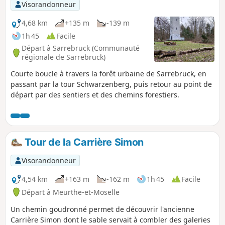
Visorandonneur
4,68 km
+135 m
-139 m
1h 45
Facile
Départ à Sarrebruck (Communauté
régionale de Sarrebruck)
Courte boucle à travers la forêt urbaine de Sarrebruck, en
passant par la tour Schwarzenberg, puis retour au point de
départ par des sentiers et des chemins forestiers.
Tour de la Carrière Simon
Visorandonneur
4,54 km
+163 m
-162 m
1h 45
Facile
Départ à Meurthe-et-Moselle
Un chemin goudronné permet de découvrir l'ancienne
Carrière Simon dont le sable servait à combler des galeries