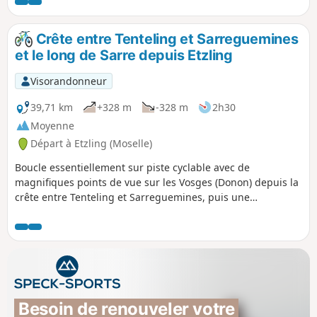
sous Louis XIV au moment de la conquête du territoire qui
s'étend jusqu'au Rhin.
Crête entre Tenteling et Sarreguemines
et le long de Sarre depuis Etzling
Visorandonneur
39,71 km
+328 m
-328 m
2h30
Moyenne
Départ à Etzling (Moselle)
Boucle essentiellement sur piste cyclable avec de
magnifiques points de vue sur les Vosges (Donon) depuis la
crête entre Tenteling et Sarreguemines, puis une
promenade bucolique le long de la Sarre.
Besoin de renouveler votre 