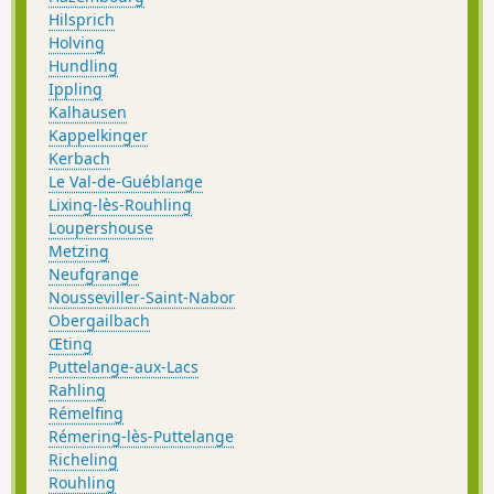
Hilsprich
Holving
Hundling
Ippling
Kalhausen
Kappelkinger
Kerbach
Le Val-de-Guéblange
Lixing-lès-Rouhling
Loupershouse
Metzing
Neufgrange
Nousseviller-Saint-Nabor
Obergailbach
Œting
Puttelange-aux-Lacs
Rahling
Rémelfing
Rémering-lès-Puttelange
Richeling
Rouhling