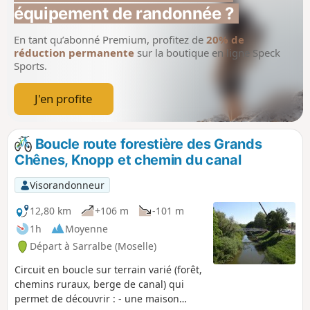
équipement de randonnée ?
En tant qu’abonné Premium, profitez de
20% de
réduction permanente
sur la boutique en ligne Speck
Sports.
J'en profite
Boucle route forestière des Grands
Chênes, Knopp et chemin du canal
Visorandonneur
12,80 km
+106 m
-101 m
1h
Moyenne
Départ à Sarralbe (Moselle)
Circuit en boucle sur terrain varié (forêt,
chemins ruraux, berge de canal) qui
permet de découvrir : - une maison