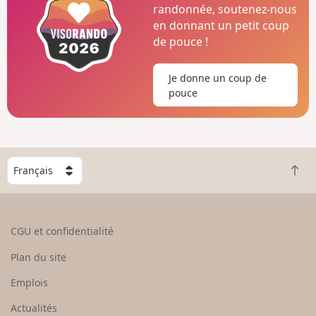
randonnée, soutenez-nous
en donnant un petit coup
de pouce !
Je donne un coup de
pouce
C
R
h
e
o
t
i
o
s
CGU et confidentialité
u
i
r
s
Plan du site
e
s
n
e
Emplois
h
z
Actualités
a
u