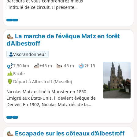
parcours et vous comprendrez mieux
l'intitulé de ce circuit. Il présente
heureusement un autre centre d'intérêt
notable. Il s'agit du remarquable Étang
d'Albestroff, espace préservé avec une
faune très riche. L'essentiel du parcours
La marche de l'évêque Matz en forêt
est en forêt sur de très larges chemins.
d'Albestroff
En cas de forte chaleur, cette
promenade est idéale, en famille par
Visorandonneur
exemple.
7,50 km
+45 m
-45 m
2h 15
Facile
Départ à Albestroff (Moselle)
Nicolas Matz est né à Munster en 1850.
Émigré aux États-Unis, il devient évêque de
Denver. En 1902, Nicolas Matz décide la
construction de la Cathédrale de
l'Immaculée Conception. Il se souvient de
son village d'enfance et demande à ce que la
cathédrale soit la réplique de la Collégiale
Escapade sur les côteaux d'Albestroff
Saint-Nicolas de Munster. En souvenir de