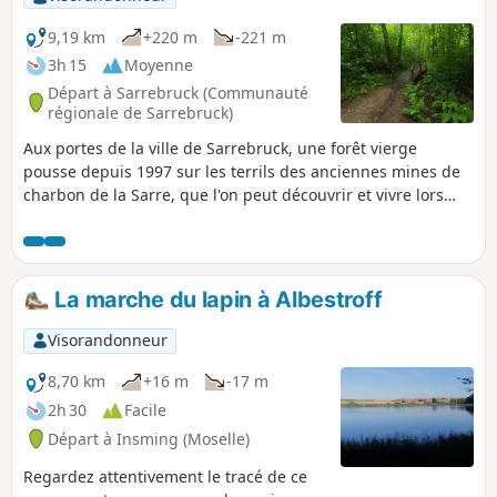
9,19 km
+220 m
-221 m
3h 15
Moyenne
Départ à Sarrebruck (Communauté
régionale de Sarrebruck)
Aux portes de la ville de Sarrebruck, une forêt vierge
pousse depuis 1997 sur les terrils des anciennes mines de
charbon de la Sarre, que l'on peut découvrir et vivre lors
d'un Urwaldtour. Plus de 1000 hectares ont été placés sous
protection naturelle et il a été renoncé à une exploitation
forestière future.
La marche du lapin à Albestroff
Visorandonneur
8,70 km
+16 m
-17 m
2h 30
Facile
Départ à Insming (Moselle)
Regardez attentivement le tracé de ce