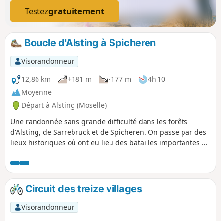
Testez
gratuitement
Boucle d'Alsting à Spicheren
Visorandonneur
12,86 km
+181 m
-177 m
4h 10
Moyenne
Départ à Alsting (Moselle)
Une randonnée sans grande difficulté dans les forêts
d'Alsting, de Sarrebruck et de Spicheren. On passe par des
lieux historiques où ont eu lieu des batailles importantes de
la guerre de 1870. On passe également par des cimetières
militaires des guerres de 39-45 et de 1870.
Circuit des treize villages
Visorandonneur