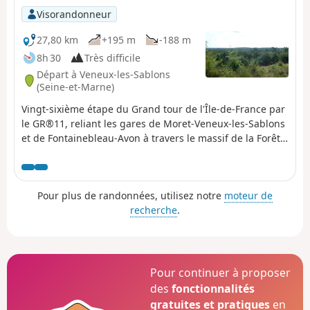
Visorandonneur
27,80 km
+195 m
-188 m
8h 30
Très difficile
Départ à Veneux-les-Sablons
(Seine-et-Marne)
Vingt-sixième étape du Grand tour de l'Île-de-France par
le GR®11, reliant les gares de Moret-Veneux-les-Sablons
et de Fontainebleau-Avon à travers le massif de la Forêt
de Fontainebleau, en contournant la ville de
Fontainebleau. Durant cette traversée de la forêt, on
cheminera entre vastes chemins ombragés, sentiers
Pour plus de randonnées, utilisez notre
moteur de
escarpés dans les blocs de grès, et quelques points de
recherche
.
vue intéressants.
Pour continuer à proposer
des
fonctionnalités
gratuites et pratiques
en