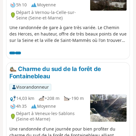
5h 10
Moyenne
Départ à Vernou-la-Celle-sur-
Seine (Seine-et-Marne)
Une randonnée de gare à gare très variée. Le Chemin
des Herces, en hauteur, offre de très beaux points de vue
sur la Seine et la ville de Saint-Mammès où l'on trouvera
une belle église romane. Après avoir longé la Seine, on
déambule entre les anciens murs à raisin de Thomery.
On retrouve le bord de Seine puis la randonnée s'achève
par une incursion en Forêt Domaniale de Fontainebleau.
Charme du sud de la forêt de
Fontainebleau
Visorandonneur
14,03 km
+208 m
-190 m
4h 35
Moyenne
Départ à Veneux-les-Sablons
(Seine-et-Marne)
Une randonnée d'une journée pour bien profiter du
charme du sud de la Forêt de Fontainebleau alliant