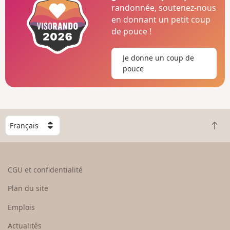
randonnée, soutenez-nous
en donnant un petit coup
de pouce !
Je donne un coup de
pouce
C
R
h
e
o
t
i
o
s
CGU et confidentialité
u
i
r
s
Plan du site
e
s
n
e
Emplois
h
z
Actualités
a
u