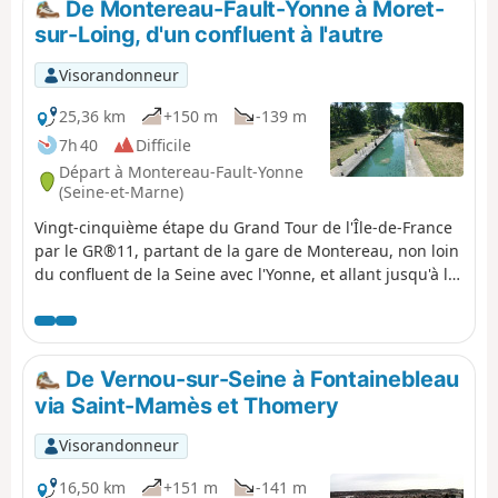
De Montereau-Fault-Yonne à Moret-
Seine jusqu'à Pont sur Yonne. Il comporte très peu de
sur-Loing, d'un confluent à l'autre
dénivelé mais reste une assez longue étape si vous la
faite sur une seule journée. Elle se déroule autour du
Visorandonneur
cours de l'Yonne, des champs de céréales et des étangs
(ou noues) en particulier après Bichain.
25,36 km
+150 m
-139 m
7h 40
Difficile
Départ à Montereau-Fault-Yonne
(Seine-et-Marne)
Vingt-cinquième étape du Grand Tour de l'Île-de-France
par le GR®11, partant de la gare de Montereau, non loin
du confluent de la Seine avec l'Yonne, et allant jusqu'à la
gare de Moret-Veneux-les-Sablons, non loin du confluent
de la Seine avec le Loing. L'étape, intégralement sur le
GR®11, suit un itinéraire en rive gauche de la Seine
rejoignant la vallée de l'Orvanne un peu plus au Sud, et
De Vernou-sur-Seine à Fontainebleau
revient vers Moret-sur-Loing et son beau centre
via Saint-Mamès et Thomery
historique en suivant le Canal du Loing sur son chemin
de halage.
Visorandonneur
16,50 km
+151 m
-141 m