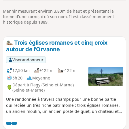
p
Menhir mesurant environ 3,80m de haut et présentant la
forme d'une corne, d'où son nom. Il est classé monument
historique depuis 1889.
Trois églises romanes et cinq croix
autour de l'Orvanne
Visorandonneur
17,50 km
+122 m
-122 m
5h 20
Moyenne
Départ à Flagy (Seine-et-Marne)
(Seine-et-Marne)
Une randonnée à travers champs pour une bonne partie
qui recèle un très riche patrimoine : trois églises romanes,
un ancien moulin, un ancien poste de guet, un château et
un menhir. Cinq croix métalliques jalonnent le parcours
autour du joli village fleuri de Flagy.