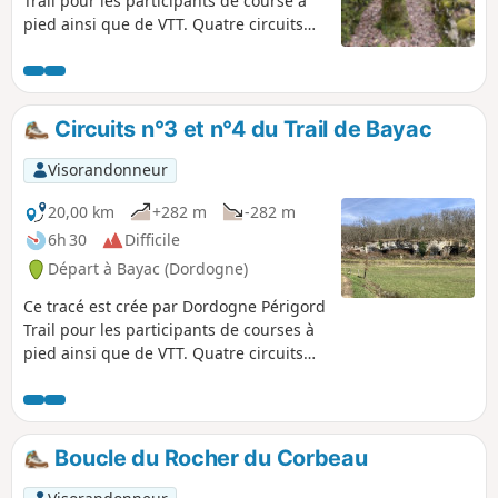
Trail pour les participants de course à
pied ainsi que de VTT. Quatre circuits
sont disponibles à partir de Bayac. Le
circuit n°1 permet une mise en jambe
pour les débutants avec la découverte
du majestueux Château de Bannes.
Circuits n°3 et n°4 du Trail de Bayac
Visorandonneur
20,00 km
+282 m
-282 m
6h 30
Difficile
Départ à Bayac (Dordogne)
Ce tracé est crée par Dordogne Périgord
Trail pour les participants de courses à
pied ainsi que de VTT. Quatre circuits
sont disponibles à partir de Bayac. Ce
tracé permet de réaliser le circuit n°3 de
16 km et en cours de route, une boucle
supplémentaire de 4 km amène à
Boucle du Rocher du Corbeau
parcourir le circuit n°4 de 20 km.