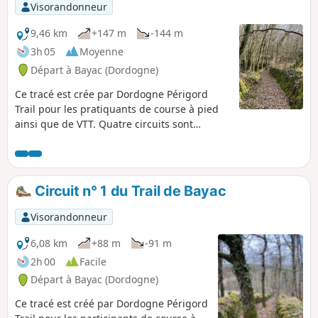
Visorandonneur
9,46 km
+147 m
-144 m
3h 05
Moyenne
Départ à Bayac (Dordogne)
Ce tracé est crée par Dordogne Périgord
Trail pour les pratiquants de course à pied
ainsi que de VTT. Quatre circuits sont
disponibles à partir de Bayac. Le circuit n° 2
permet une jolie randonnée mais nécessite
une bonne condition physique.
Circuit n° 1 du Trail de Bayac
Visorandonneur
6,08 km
+88 m
-91 m
2h 00
Facile
Départ à Bayac (Dordogne)
Ce tracé est créé par Dordogne Périgord