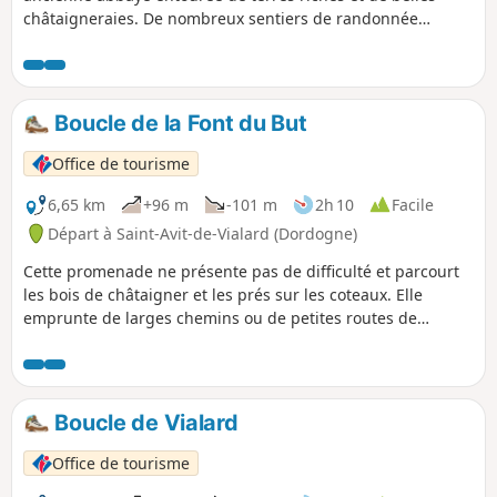
châtaigneraies. De nombreux sentiers de randonnée
permettent de graviter autour du village. Cette balade
s'inspire de l'un d'eux, mais un peu raccourcie. Ainsi elle
peut être réalisée très facilement en une demi journée. La
première partie emprunte le GR® et permet de découvrir
Boucle de la Font du But
sous-bois et prairies, la deuxième suit principalement des
chemins vicinaux asphaltés.
Office de tourisme
6,65 km
+96 m
-101 m
2h 10
Facile
Départ à Saint-Avit-de-Vialard (Dordogne)
Cette promenade ne présente pas de difficulté et parcourt
les bois de châtaigner et les prés sur les coteaux. Elle
emprunte de larges chemins ou de petites routes de
campagne alternant parties ombragées et parties
ensoleillées.
Boucle de Vialard
Office de tourisme