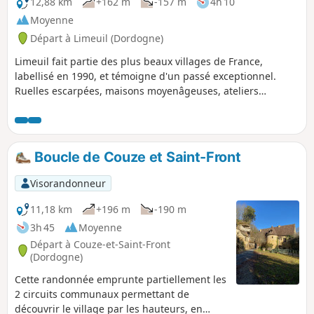
12,88 km
+162 m
-157 m
4h 10
Moyenne
Départ à Limeuil (Dordogne)
Limeuil fait partie des plus beaux villages de France,
labellisé en 1990, et témoigne d'un passé exceptionnel.
Ruelles escarpées, maisons moyenâgeuses, ateliers
d'artisans ... Village médiéval de caractère, Limeuil prend
place parmi les joyaux du Périgord, situé à la jonction des
deux rivières : Vézère et Dordogne.
Boucle de Couze et Saint-Front
Visorandonneur
11,18 km
+196 m
-190 m
3h 45
Moyenne
Départ à Couze-et-Saint-Front
(Dordogne)
Cette randonnée emprunte partiellement les
2 circuits communaux permettant de
découvrir le village par les hauteurs, en