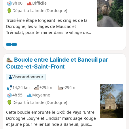
9h 00
Difficile
Départ à Lalinde (Dordogne)
Troisième étape longeant les cingles de la
Dordogne, les villages de Mauzac et
Trémolat, pour terminer dans le village de
Limeuil, un des plus beaux village de France.
Boucle entre Lalinde et Baneuil par
Couze-et-Saint-Front
Visorandonneur
14,24 km
+295 m
-294 m
4h 55
Moyenne
Départ à Lalinde (Dordogne)
Cette boucle emprunte le GR® de Pays "Entre
Dordogne Louyre et Lindois" marquage Rouge
et Jaune pour relier Lalinde à Baneuil, puis