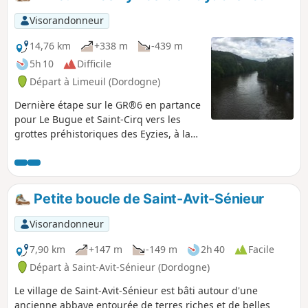
Visorandonneur
14,76 km
+338 m
-439 m
5h 10
Difficile
Départ à Limeuil (Dordogne)
Dernière étape sur le GR®6 en partance
pour Le Bugue et Saint-Cirq vers les
grottes préhistoriques des Eyzies, à la
découverte de magnifiques points de
vue et de forêts verdoyantes.
Petite boucle de Saint-Avit-Sénieur
Visorandonneur
7,90 km
+147 m
-149 m
2h 40
Facile
Départ à Saint-Avit-Sénieur (Dordogne)
Le village de Saint-Avit-Sénieur est bâti autour d'une
ancienne abbaye entourée de terres riches et de belles