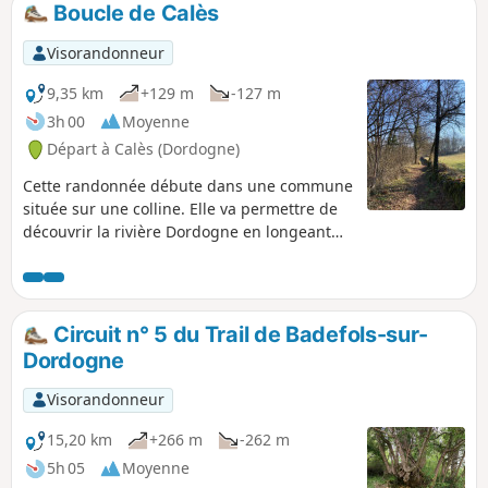
Boucle de Calès
p
Visorandonneur
9,35 km
+129 m
-127 m
3h 00
Moyenne
Départ à Calès (Dordogne)
Cette randonnée débute dans une commune
située sur une colline. Elle va permettre de
découvrir la rivière Dordogne en longeant
une crête en direction de Trémolat, puis de
rejoindre la plaine agricole qui borde cette
rivière. Le cachet de la commune ainsi que
son église qui domine la vallée méritent le
Circuit n° 5 du Trail de Badefols-sur-
détour.
Dordogne
Visorandonneur
15,20 km
+266 m
-262 m
5h 05
Moyenne