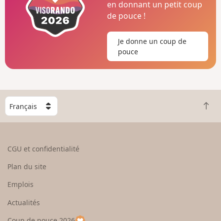
en donnant un petit coup
de pouce !
Je donne un coup de
pouce
C
R
h
e
o
t
i
o
s
CGU et confidentialité
u
i
r
s
Plan du site
e
s
n
e
Emplois
h
z
Actualités
a
u
u
n
Coup de pouce 2026