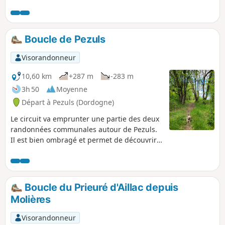
rejoint Couze pour trouver le GR®6 et revenir
à Lalinde par Saint-Front.
Boucle de Pezuls
Visorandonneur
10,60 km
+287 m
-283 m
3h 50
Moyenne
Départ à Pezuls (Dordogne)
Le circuit va emprunter une partie des deux
randonnées communales autour de Pezuls.
Il est bien ombragé et permet de découvrir
le Château de Puy de Rèze, le gîte de la
Dreyrie et l’Église Sainte-Anne. Une jolie
balade.
Boucle du Prieuré d'Aillac depuis
Molières
Visorandonneur