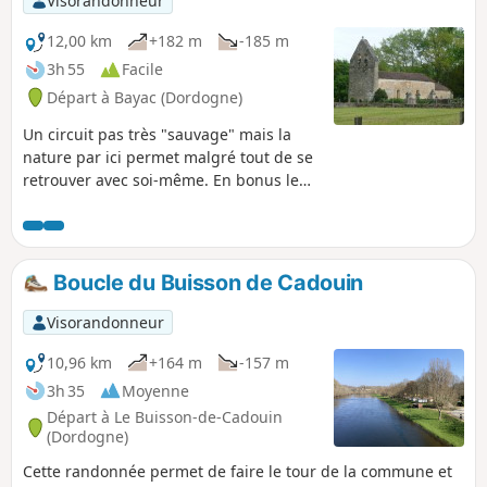
Visorandonneur
12,00 km
+182 m
-185 m
3h 55
Facile
Départ à Bayac (Dordogne)
Un circuit pas très "sauvage" mais la
nature par ici permet malgré tout de se
retrouver avec soi-même. En bonus le
superbe château de Bannes vous
émerveillera.
Boucle du Buisson de Cadouin
Visorandonneur
10,96 km
+164 m
-157 m
3h 35
Moyenne
Départ à Le Buisson-de-Cadouin
(Dordogne)
Cette randonnée permet de faire le tour de la commune et