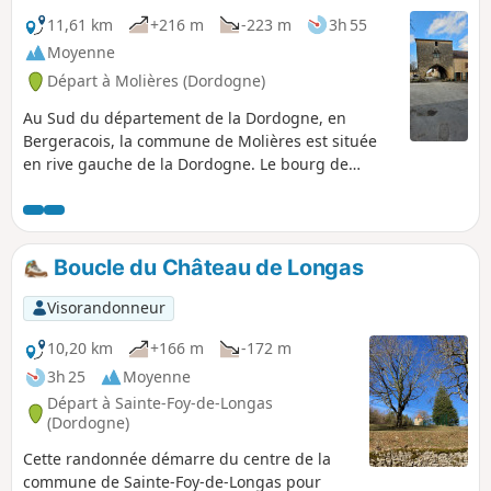
11,61 km
+216 m
-223 m
3h 55
Moyenne
Départ à Molières (Dordogne)
Au Sud du département de la Dordogne, en
Bergeracois, la commune de Molières est située
en rive gauche de la Dordogne. Le bourg de
Molières, se situe à huit kilomètres au Sud-Est de
Lalinde, et autant au Sud-Ouest du Buisson-de-
Cadouin. Molières est une petite bastide
champêtre fondée en 1284 par Jean de Grailly, sur
Boucle du Château de Longas
les ordres d’Edouard Ier Roi d’Angleterre.Il est
facile de découvrir tous les caractères d’une
Visorandonneur
bastide, en flânant dans ses charmants «
Carreyrous » Molières. Bastide du
10,20 km
+166 m
-172 m
Périgord. Jumelée avec Obenheim (Bas-Rhin)
3h 25
Moyenne
Sources : Wikipédia, Mairie de Molières sans
Départ à Sainte-Foy-de-Longas
oublier les Amis de la Bastide de Molières.
(Dordogne)
Cette randonnée démarre du centre de la
commune de Sainte-Foy-de-Longas pour