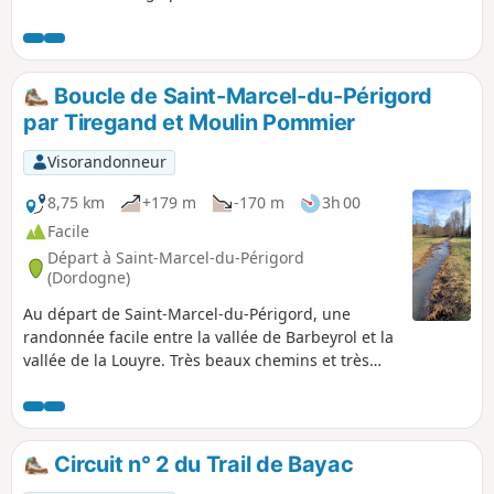
sachant que les habitations sont construites
sur le flanc de la colline, puis la vallée, avec
de nombreux bâtiments et particularités à
connaître. Elle est raide au démarrage sur
Boucle de Saint-Marcel-du-Périgord
800 m mais vous serez récompensé de vos
par Tiregand et Moulin Pommier
efforts.
Visorandonneur
8,75 km
+179 m
-170 m
3h 00
Facile
Départ à Saint-Marcel-du-Périgord
(Dordogne)
Au départ de Saint-Marcel-du-Périgord, une
randonnée facile entre la vallée de Barbeyrol et la
vallée de la Louyre. Très beaux chemins et très
peu de routes.
Circuit n° 2 du Trail de Bayac