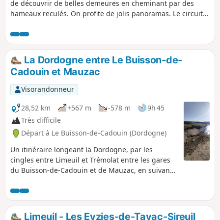
de découvrir de belles demeures en cheminant par des
hameaux reculés. On profite de jolis panoramas. Le circuit
chemine hors du centre urbain.
La Dordogne entre Le Buisson-de-
Cadouin et Mauzac
Visorandonneur
28,52 km
+567 m
-578 m
9h 45
Très difficile
Départ à Le Buisson-de-Cadouin (Dordogne)
Un itinéraire longeant la Dordogne, par les
cingles entre Limeuil et Trémolat entre les gares
du Buisson-de-Cadouin et de Mauzac, en suivant
sur les trois quarts de l'itinéraire le GR®6.
Limeuil - Les Eyzies-de-Tayac-Sireuil