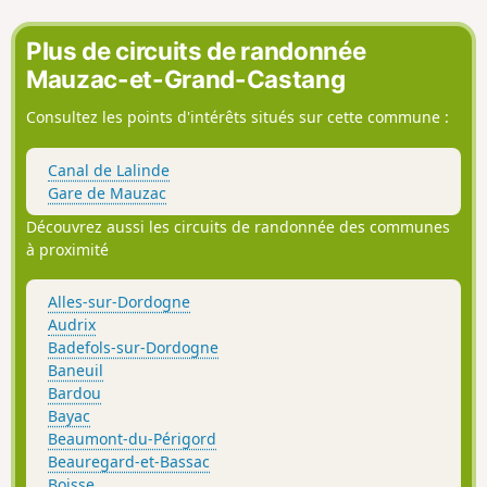
Plus de circuits de randonnée
Mauzac-et-Grand-Castang
Consultez les points d'intérêts situés sur cette commune :
Canal de Lalinde
Gare de Mauzac
Découvrez aussi les circuits de randonnée des communes
à proximité
Alles-sur-Dordogne
Audrix
Badefols-sur-Dordogne
Baneuil
Bardou
Bayac
Beaumont-du-Périgord
Beauregard-et-Bassac
Boisse