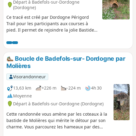
Départ à Badefols-sur-Dordogne
(Dordogne)
Ce tracé est créé par Dordogne Périgord
Trail pour les participants aux courses à
pied. Il permet de rejoindre la jolie Bastide
de Molières par des coteaux et de revenir à
Badefols-sur-Dordogne par un autre versant
qui surplombe la commune.
Boucle de Badefols-sur- Dordogne par
Molières
Visorandonneur
13,63 km
+226 m
-224 m
4h 30
Moyenne
Départ à Badefols-sur-Dordogne (Dordogne)
Cette randonnée vous amène par les coteaux à la
bastide de Molières qui mérite le détour par son
charme. Vous parcourez les hameaux par des
sentiers ombragés et le retour se fait par l'autre