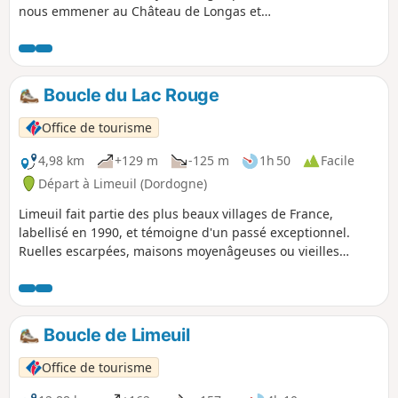
nous emmener au Château de Longas et
rejoindre le plateau "des Fargues" qui offre
un panorama magnifique. Elle nécessite
d'emprunter à l'aller comme au retour, sur
400 m, la D32. La suite n'est que pur
Boucle du Lac Rouge
bonheur.
Office de tourisme
4,98 km
+129 m
-125 m
1h 50
Facile
Départ à Limeuil (Dordogne)
Limeuil fait partie des plus beaux villages de France,
labellisé en 1990, et témoigne d'un passé exceptionnel.
Ruelles escarpées, maisons moyenâgeuses ou vieilles
échoppes . Village médiéval de caractère, situé à la jonction
des rivières Vézère et Dordogne, Limeuil prend place parmi
les joyaux du Périgord.
Boucle de Limeuil
Office de tourisme