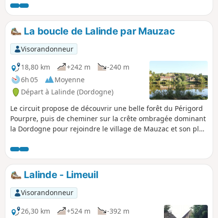
versant qui surplombe Badefols. Routes
tranquilles et sentiers se succèdent avec de beaux
panoramas sur les vallées.
La boucle de Lalinde par Mauzac
Visorandonneur
18,80 km
+242 m
-240 m
6h 05
Moyenne
Départ à Lalinde (Dordogne)
Le circuit propose de découvrir une belle forêt du Périgord
Pourpre, puis de cheminer sur la crête ombragée dominant
la Dordogne pour rejoindre le village de Mauzac et son plan
d'eau. Après le barrage et son ascenseur à poissons, la
suite consiste à longer cette rivière sur une route peu
fréquentée offrant de beaux points de vue sur Badefols.
Lalinde - Limeuil
Visorandonneur
26,30 km
+524 m
-392 m