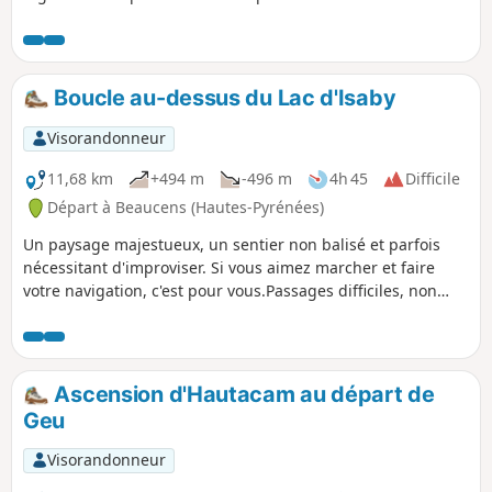
balisées elle est assez fréquentée en été. En
hiver, elle est totalement à l'écart des
randonneurs, particulièrement dans la
dernière partie (voir remarque dans Infos
Boucle au-dessus du Lac d'Isaby
Pratiques en dessous). En hiver, comme en
été, réservez ce parcours à un temps
Visorandonneur
parfaitement dégagé et ensoleillé, car la vue
y est remarquable et vous ne regretterez
11,68 km
+494 m
-496 m
4h 45
Difficile
pas vos efforts.
Départ à Beaucens (Hautes-Pyrénées)
Un paysage majestueux, un sentier non balisé et parfois
nécessitant d'improviser. Si vous aimez marcher et faire
votre navigation, c'est pour vous.Passages difficiles, non
recommandé pour familles avec enfants.Ne pas s’engager
sur cette randonnée en cas de brouillard fréquent dans
cette zone.Trace gpx conseillée.
Ascension d'Hautacam au départ de
Geu
Visorandonneur