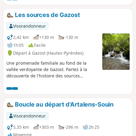
Les sources de Gazost
Visorandonneur
2,42 km
+130 m
-130 m
1h 05
Facile
Départ à Gazost (Hautes-Pyrénées)
Une promenade familiale au fond de la
vallée verdoyante de Gazost. Partez à la
découverte de l'histoire des sources
sulfureuses qui coulent au creux d'un vallon
humide et qui alimentent aujourd'hui les
thermes de la vallée voisine.
Boucle au départ d'Artalens-Souin
Visorandonneur
5,35 km
+303 m
-296 m
2h 25
Moyenne