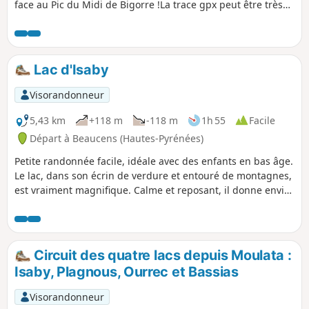
face au Pic du Midi de Bigorre !La trace gpx peut être très
utile après le pic. La suite après le (4) est réservée à des
randonneurs aguerris.
Lac d'Isaby
Visorandonneur
5,43 km
+118 m
-118 m
1h 55
Facile
Départ à Beaucens (Hautes-Pyrénées)
Petite randonnée facile, idéale avec des enfants en bas âge.
Le lac, dans son écrin de verdure et entouré de montagnes,
est vraiment magnifique. Calme et reposant, il donne envie
d'y rester un long moment.
Circuit des quatre lacs depuis Moulata :
Isaby, Plagnous, Ourrec et Bassias
Visorandonneur