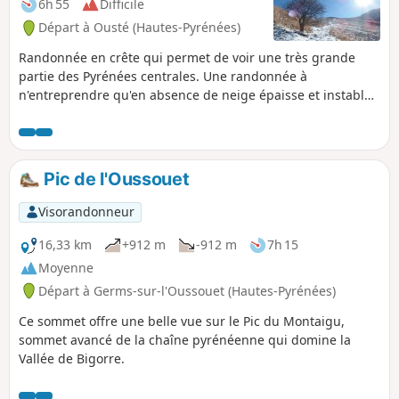
6h 55
Difficile
Départ à Ousté (Hautes-Pyrénées)
Randonnée en crête qui permet de voir une très grande
partie des Pyrénées centrales. Une randonnée à
n'entreprendre qu'en absence de neige épaisse et instable.
Le retour par le village d'Ourdon requiert un bon sens de
l'orientation.
Pic de l'Oussouet
Visorandonneur
16,33 km
+912 m
-912 m
7h 15
Moyenne
Départ à Germs-sur-l'Oussouet (Hautes-Pyrénées)
Ce sommet offre une belle vue sur le Pic du Montaigu,
sommet avancé de la chaîne pyrénéenne qui domine la
Vallée de Bigorre.