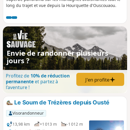
long du trajet et vue depuis la Hourquette d'Ouscouaou.
Envie de randonner plusieurs
jours ?
Profitez de
10% de réduction
J'en profite
permanente
et partez à
l’aventure !
Le Soum de Trézères depuis Ousté
Visorandonneur
13,98 km
+1 013 m
-1 012 m