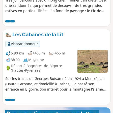
Très joli parcours avec un long cheminement en crête. C'est
une randonnée qui permet de découvrir de très grandes
estives en partie utilisées. En fond de paysage : le Pic de
Midi de Bigorre, le Montaigu, la vallée de la Mongie. Ne pas
entreprendre cette randonnée en crête par temps de
brouillard ou pluie importante.
Les Cabanes de la Lit
Visorandonneur
5,90 km
+465 m
-465 m
3h 00
Moyenne
Départ à Bagnères-de-Bigorre
(Hautes-Pyrénées)
Sur les traces de Georges Buisan né en 1924 à Montréjeau
(Haute-Garonne) et domicilié à Tarbes, il a passé son
enfance en Bigorre. Son intérêt pour la montagne l'a amené
à faire pendant plusieurs années, des recherches d'abord
sur les cabanes de bergers. Georges Buisan nous a quittés
depuis, mais il laisse derrière lui, avec ce Courtaou de la Lit
restauré pendant une trentaine d'années, une trace