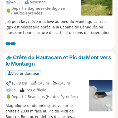
4h 35
Moyenne
Départ à Bagnères-de-Bigorre
(Hautes-Pyrénées)
Joli petit lac, méconnu, lové au pied du Montaigu.La trace
.gpx est nécessaire après la la Cabane de Bénaquès ou
alors une bonne lecture de carte et un sens de l'orientation.
Crête du Hautacam et Pic du Mont vers
le Montaigu
Visorandonneur
10,78 km
+545 m
-545 m
6h
Très difficile
Départ à Beaucens (Hautes-Pyrénées)
Magnifique randonnée sportive sur les
crêtes à 2000 m face au Pic du Midi de
Bigorre. Bien qu'en dehors des pistes