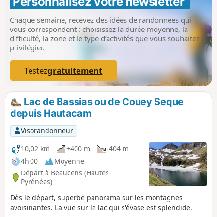
Personnalisez votre newsletter 
originale et un message fort.
Chaque semaine, recevez des idées de randonnées qui
vous correspondent : choisissez la durée moyenne, la
difficulté, la zone et le type d’activités que vous souhaitez
privilégier.
Testez
gratuitement
Lac de Bassias ou de Couey Seque
depuis Hautacam
Visorandonneur
10,02 km
+400 m
-404 m
4h 00
Moyenne
Départ à Beaucens (Hautes-
Pyrénées)
Dès le départ, superbe panorama sur les montagnes
avoisinantes. La vue sur le lac qui s'évase est splendide.