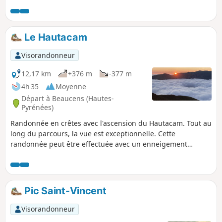
Le Hautacam
Visorandonneur
12,17 km
+376 m
-377 m
4h 35
Moyenne
Départ à Beaucens (Hautes-
Pyrénées)
Randonnée en crêtes avec l'ascension du Hautacam. Tout au
long du parcours, la vue est exceptionnelle. Cette
randonnée peut être effectuée avec un enneigement
stabilisé. Cette randonnée hors balisage nécessite un bon
sens de l’orientation et de la trace gpx.
Pic Saint-Vincent
Visorandonneur