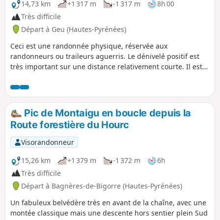
14,73 km
+1 317 m
-1 317 m
8h 00
Très difficile
Départ à Geu (Hautes-Pyrénées)
Ceci est une randonnée physique, réservée aux
randonneurs ou traileurs aguerris. Le dénivelé positif est
très important sur une distance relativement courte. Il est
conseillé d'emporter beaucoup d'eau et de se protéger
contre le soleil, une partie importante du parcours étant à
découvert. Une protection contre le vent et la pluie est aussi
fortement conseillée.
Pic de Montaigu en boucle depuis la
Route forestière du Hourc
Visorandonneur
15,26 km
+1 379 m
-1 372 m
6h
Très difficile
Départ à Bagnères-de-Bigorre (Hautes-Pyrénées)
Un fabuleux belvédère très en avant de la chaîne, avec une
montée classique mais une descente hors sentier plein Sud