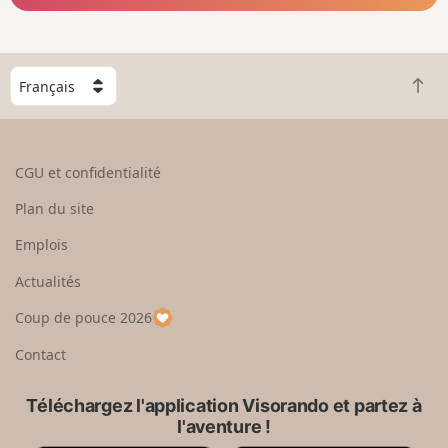
C
R
h
e
o
t
i
o
s
CGU et confidentialité
u
i
r
s
Plan du site
e
s
n
e
Emplois
h
z
Actualités
a
u
u
n
Coup de pouce 2026
t
p
a
Contact
y
s
Téléchargez l'application Visorando et partez à
l'aventure !