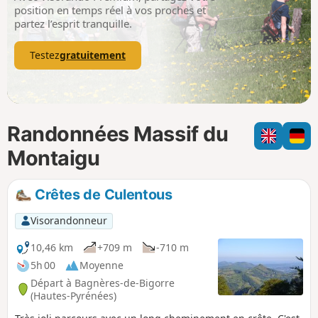
p
position en temps réel à vos proches et
partez l’esprit tranquille.
Testez
gratuitement
Randonnées Massif du
Montaigu
Crêtes de Culentous
Visorandonneur
10,46 km
+709 m
-710 m
5h 00
Moyenne
Départ à Bagnères-de-Bigorre
(Hautes-Pyrénées)