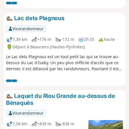
belle vue à 360°. Ce versant par les crêtes de
Hautacam est le plus long, mais c'est le plus
beau et le plus sauvage. Il offre quelques
Lac dets Plagnous
parties aériennes qui rajoutent un certain
intérêt ! A n'entreprendre que si le temps est
Visorandonneur
parfaitement dégagé !
7,39 km
+176 m
-172 m
2h 35
Facile
Départ à Beaucens (Hautes-Pyrénées)
Le Lac dets Plagnous est un tout petit lac qui se trouve au-
dessus du Lac d'Isaby. Un peu plus difficile d'accès que ce
dernier, il est délaissé par les randonneurs. Pourtant il est
bien sympathique, et donne envie de rester sur ses rives un
bon moment.
Laquet du Riou Grande au-dessus de
Bénaquès
Visorandonneur
7,56 km
+839 m
-838 m