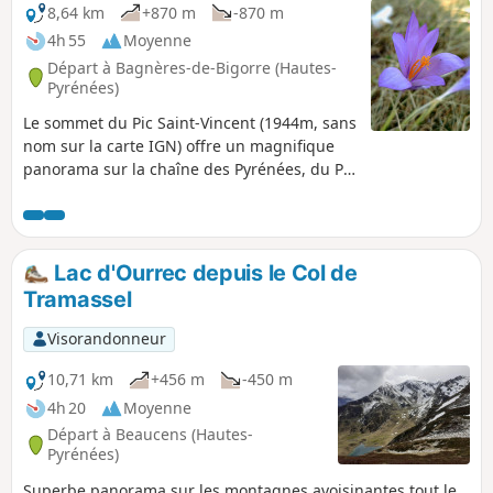
8,64 km
+870 m
-870 m
4h 55
Moyenne
Départ à Bagnères-de-Bigorre (Hautes-
Pyrénées)
Le sommet du Pic Saint-Vincent (1944m, sans
nom sur la carte IGN) offre un magnifique
panorama sur la chaîne des Pyrénées, du Pic
du Midi de Bigorre au Balaïtous. Il est situé
au sud du Pic du Montaigu.
Lac d'Ourrec depuis le Col de
Tramassel
Visorandonneur
10,71 km
+456 m
-450 m
4h 20
Moyenne
Départ à Beaucens (Hautes-
Pyrénées)
Superbe panorama sur les montagnes avoisinantes tout le