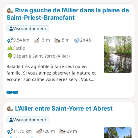
Rive gauche de l'Allier dans la plaine de
Saint-Priest-Bramefant
Visorandonneur
9,54 km
+5 m
-5 m
2h 45
Facile
Départ à Saint-Yorre (Allier)
Balade très agréable à faire seul ou en
famille. Si vous aimez observer la nature et
écouter son calme vous serez servi. Vous
longerez à distance variable le cours de la
rivière Allier, et son ancien méandre, en
contournant un plan d'eau magnifique avec
une flore et faune variées. Une partie du
L'Allier entre Saint-Yorre et Abrest
circuit parcours des terres cultivées. Il n'y
pas de bitume à l'exception de quelques
Visorandonneur
mètres à l'arrivée.
11,75 km
+20 m
-29 m