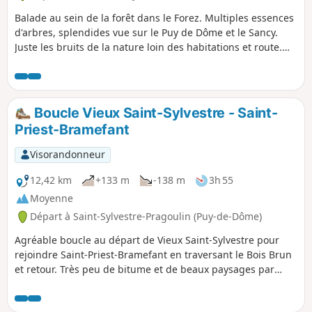
Balade au sein de la forêt dans le Forez. Multiples essences
d'arbres, splendides vue sur le Puy de Dôme et le Sancy.
Juste les bruits de la nature loin des habitations et route.
Les petites portions de route sont très peu fréquentées. La
promenade commence par une bonne côte au milieu de la
forêt et commence à redescendre qu'entre les intersection
(3) et (4). Pratiquée à vélo, il faudra être prudent quant à la
Boucle Vieux Saint-Sylvestre - Saint-
rencontre de ceux-ci.
Priest-Bramefant
Visorandonneur
12,42 km
+133 m
-138 m
3h 55
Moyenne
Départ à Saint-Sylvestre-Pragoulin (Puy-de-Dôme)
Agréable boucle au départ de Vieux Saint-Sylvestre pour
rejoindre Saint-Priest-Bramefant en traversant le Bois Brun
et retour. Très peu de bitume et de beaux paysages par
temps clair. Randonnée sans difficulté.