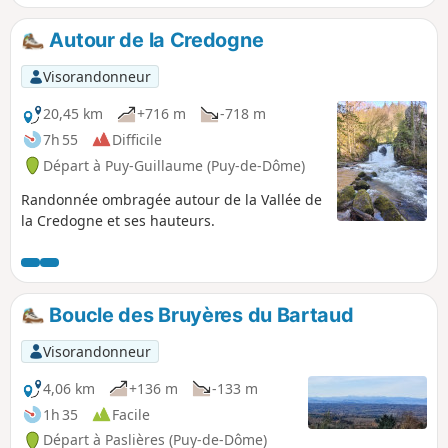
l'Allier au premier plan et la Chaîne des
Puys à l'arrière plan.
Autour de la Credogne
Visorandonneur
20,45 km
+716 m
-718 m
7h 55
Difficile
Départ à Puy-Guillaume (Puy-de-Dôme)
Randonnée ombragée autour de la Vallée de
la Credogne et ses hauteurs.
Boucle des Bruyères du Bartaud
Visorandonneur
4,06 km
+136 m
-133 m
1h 35
Facile
Départ à Paslières (Puy-de-Dôme)