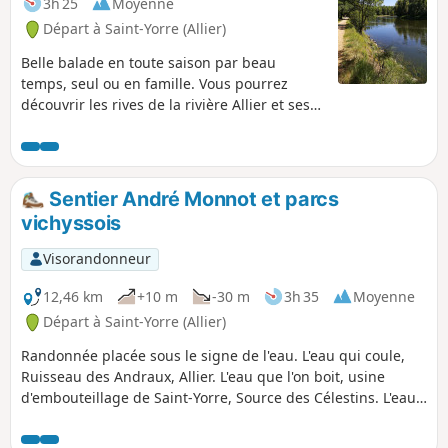
3h 25
Moyenne
Départ à Saint-Yorre (Allier)
Belle balade en toute saison par beau
temps, seul ou en famille. Vous pourrez
découvrir les rives de la rivière Allier et ses
boires magnifiques. Parcours, en grande
partie, ombragé en période estivale. Vous
pourrez aussi écouter le chant des oiseaux
divers et variés. Ce parcours est similaire au
Sentier André Monnot et parcs
parcours de randonnée "Boucle des sources"
vichyssois
répertorié par Vichy Communauté : parcours
entièrement aménagé avec des zones de
Visorandonneur
repos et de pique-nique. Important: Depuis
le 1er juin 2026, (6) la passerelle qui longe
12,46 km
+10 m
-30 m
3h 35
Moyenne
les voies sur le pont du chemin de fer à
Départ à Saint-Yorre (Allier)
Abrest est fermée à toute circulation. Ceci
Randonnée placée sous le signe de l'eau. L'eau qui coule,
pour une durée indéterminée.
Ruisseau des Andraux, Allier. L'eau que l'on boit, usine
d'embouteillage de Saint-Yorre, Source des Célestins. L'eau
qui soigne, Hall des Sources et Grand Établissement
Thermal de Vichy. Et, en fonction de la météo, peut-être eau