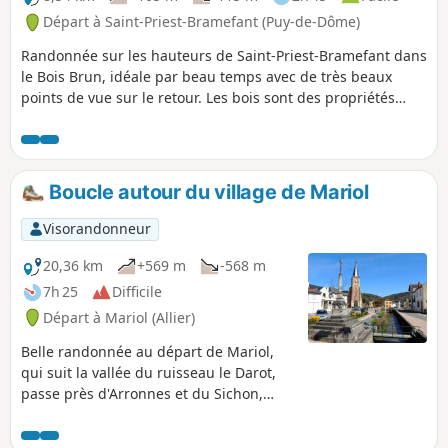
Départ à Saint-Priest-Bramefant (Puy-de-Dôme)
Randonnée sur les hauteurs de Saint-Priest-Bramefant dans
le Bois Brun, idéale par beau temps avec de très beaux
points de vue sur le retour. Les bois sont des propriétés
privées, vous devez rester sur les chemins autorisés.
Boucle autour du village de Mariol
Visorandonneur
20,36 km
+569 m
-568 m
7h 25
Difficile
Départ à Mariol (Allier)
Belle randonnée au départ de Mariol,
qui suit la vallée du ruisseau le Darot,
passe près d'Arronnes et du Sichon,
puis revient sur les crêtes et se termine
par un beau panorama, sur la vallée de