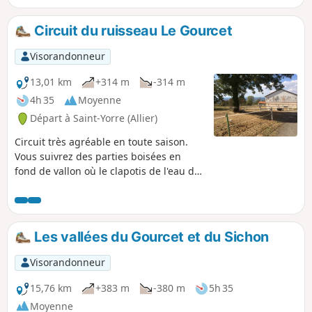
qui tombe ?Randonnée faisable aussi en aller-retour,
difficulté Difficile (24 km).
Circuit du ruisseau Le Gourcet
Visorandonneur
13,01 km
+314 m
-314 m
4h 35
Moyenne
Départ à Saint-Yorre (Allier)
Circuit très agréable en toute saison.
Vous suivrez des parties boisées en
fond de vallon où le clapotis de l'eau du
ruisseau vous accompagne, mais aussi
des parties découvertes qui permettent
une vue sur les Monts Dômes à l'Ouest
et les Montagne Bourbonnaise à l'Est.
Les vallées du Gourcet et du Sichon
Les passage à proximité du monument
de 11 Martyrs de la Goutte Grandval et
Visorandonneur
du Château de Busset donnent à ce
circuit un attrait historique.
15,76 km
+383 m
-380 m
5h 35
Moyenne