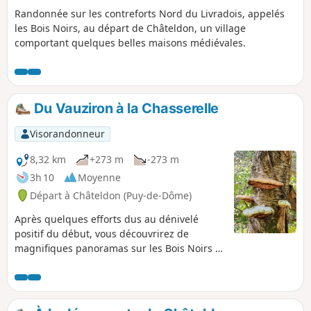
Randonnée sur les contreforts Nord du Livradois, appelés
les Bois Noirs, au départ de Châteldon, un village
comportant quelques belles maisons médiévales.
Du Vauziron à la Chasserelle
Visorandonneur
8,32 km
+273 m
-273 m
3h 10
Moyenne
Départ à Châteldon (Puy-de-Dôme)
Après quelques efforts dus au dénivelé
positif du début, vous découvrirez de
magnifiques panoramas sur les Bois Noirs et
la Chaîne des Puys.