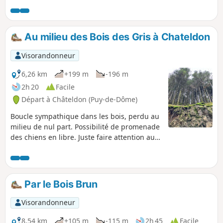
Au milieu des Bois des Gris à Chateldon
Visorandonneur
6,26 km
+199 m
-196 m
2h 20
Facile
Départ à Châteldon (Puy-de-Dôme)
Boucle sympathique dans les bois, perdu au
milieu de nul part. Possibilité de promenade
des chiens en libre. Juste faire attention au
départ et à l'arrivée. Un peu de grimpette
mais praticable également à vélo. Hormis
pour rejoindre le point de départ, il n y a
absolument pas de route à faire sur la
Par le Bois Brun
promenade.
Visorandonneur
8,54 km
+105 m
-115 m
2h 45
Facile