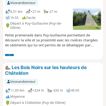
Visorandonneur
6,51 km
+27 m
-27 m
1h 55
Facile
Départ à Puy-Guillaume (Puy-de-
Dôme)
Petite promenade dans Puy-Guillaume permettant de
découvrir la ville et sa proximité avec les rivières chargées
de sédiments qui lui ont permis de se développer par
l'implantation de sa verrerie.
Les Bois Noirs sur les hauteurs de
Châteldon
Visorandonneur
11,05 km
+324 m
-320 m
4h 05
Moyenne
Départ à Châteldon (Puy-de-Dôme)