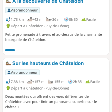
À la découverte de Châteldon
Visorandonneur
1,73 km
+42 m
-36 m
0h 35
Facile
Départ à Châteldon (Puy-de-Dôme)
Petite promenade à travers et au-dessus de la charmante
bourgade de Châteldon.
Sur les hauteurs de Châteldon
Visorandonneur
7,38 km
+157 m
-155 m
2h 35
Facile
Départ à Châteldon (Puy-de-Dôme)
Deux montées qui offrent des vues différentes de
Châteldon avec pour finir un panorama superbe sur le
château.