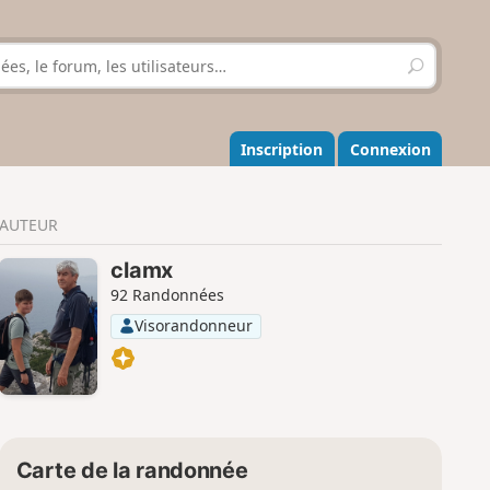
R
e
c
h
e
Inscription
Connexion
r
c
h
AUTEUR
e
r
clamx
92 Randonnées
Visorandonneur
Carte de la randonnée