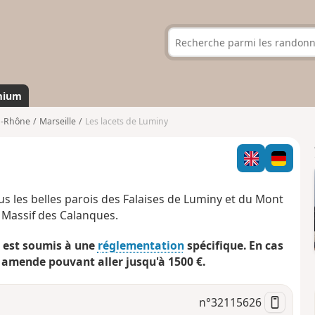
mium
u-Rhône
Marseille
Les lacets de Luminy
 les belles parois des Falaises de Luminy et du Mont
e Massif des Calanques.
i est soumis à une
réglementation
spécifique. En cas
 amende pouvant aller jusqu'à 1500 €.
n°
32115626