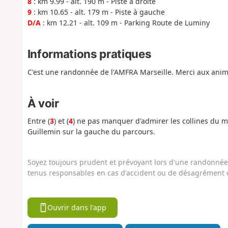
8
: km 9.99 - alt. 190 m - Piste à droite
9
: km 10.65 - alt. 179 m - Piste à gauche
D/A
: km 12.21 - alt. 109 m - Parking Route de Luminy
Informations pratiques
C'est une randonnée de l'AMFRA Marseille. Merci aux anim
À voir
Entre (
3
) et (
4
) ne pas manquer d'admirer les collines du mas
Guillemin sur la gauche du parcours.
Soyez toujours prudent et prévoyant lors d'une randonnée. 
tenus responsables en cas d'accident ou de désagrément q
Ouvrir dans l'app