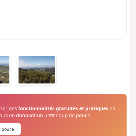
oser des
fonctionnalités gratuites et pratiques
en
us en donnant un petit coup de pouce !
e pouce