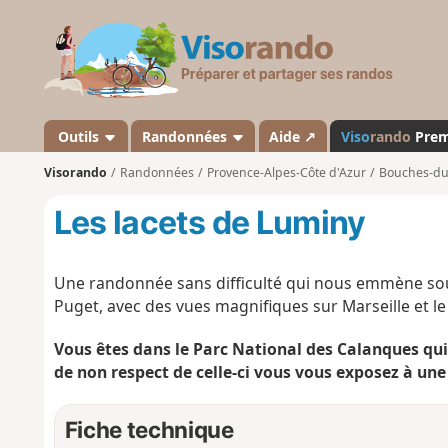
V
i
s
o
r
a
Outils
Randonnées
Aide ↗
Viso
rando
Pre
n
Visorando
Randonnées
Provence-Alpes-Côte d'Azur
Bouches-d
d
o
Les lacets de Luminy
Une randonnée sans difficulté qui nous emmène sous
Puget, avec des vues magnifiques sur Marseille et l
Vous êtes dans le Parc National des Calanques qu
de non respect de celle-ci vous vous exposez à une
Fiche technique