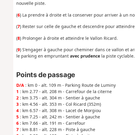
nouvelle piste.
(
6
) La prendre à droite et la conserver pour arriver à un n
(
7
) Rester sur celle de gauche et descendre pour atteindre
(
8
) Prolonger à droite et atteindre le Vallon Ricard.
(
9
) S'engager à gauche pour cheminer dans ce vallon et arr
le parking en empruntant
avec prudence
la piste cyclable.
Points de passage
D/A
: km 0 - alt. 109 m - Parking Route de Luminy
1
: km 2.77 - alt. 208 m - Carrefour de la citerne
2
: km 3.75 - alt. 304 m - Sentier à gauche
3
: km 4.56 - alt. 353 m - Col Ricard (352m)
4
: km 6.57 - alt. 308 m - Lacet de Morgiou
5
: km 7.25 - alt. 242 m - Sentier à gauche
6
: km 7.66 - alt. 191 m - Carrefour
7
: km 8.81 - alt. 228 m - Piste à gauche