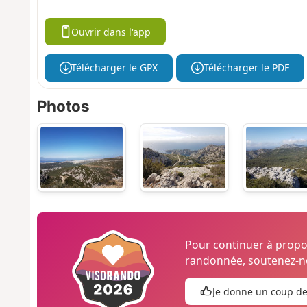
Ouvrir dans l'app
Télécharger le GPX
Télécharger le PDF
Photos
Pour continuer à prop
randonnée, soutenez-no
Je donne un coup d