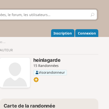
R
e
c
h
e
Inscription
Connexion
r
c
erf
h
AUTEUR
e
r
heinlagarde
15 Randonnées
Visorandonneur
Carte de la randonnée