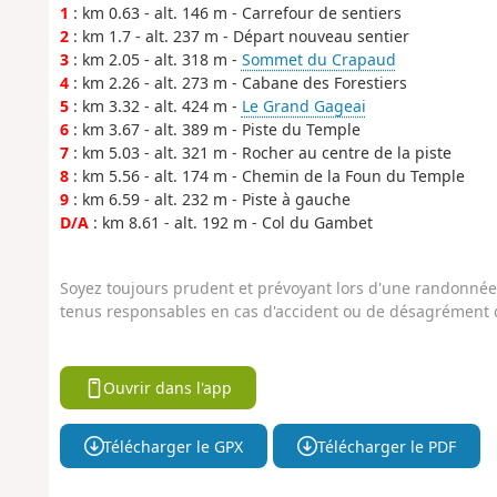
1
: km 0.63 - alt. 146 m - Carrefour de sentiers
2
: km 1.7 - alt. 237 m - Départ nouveau sentier
3
: km 2.05 - alt. 318 m -
Sommet du Crapaud
4
: km 2.26 - alt. 273 m - Cabane des Forestiers
5
: km 3.32 - alt. 424 m -
Le Grand Gageai
6
: km 3.67 - alt. 389 m - Piste du Temple
7
: km 5.03 - alt. 321 m - Rocher au centre de la piste
8
: km 5.56 - alt. 174 m - Chemin de la Foun du Temple
9
: km 6.59 - alt. 232 m - Piste à gauche
D/A
: km 8.61 - alt. 192 m - Col du Gambet
Soyez toujours prudent et prévoyant lors d'une randonnée. 
tenus responsables en cas d'accident ou de désagrément q
Ouvrir dans l'app
Télécharger le GPX
Télécharger le PDF