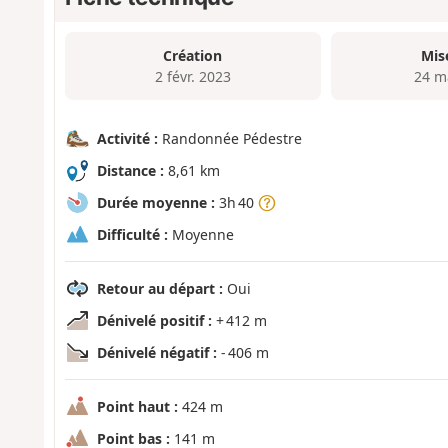
Création
Mis
2 févr. 2023
24 m
Activité :
Randonnée Pédestre
Distance :
8,61 km
Durée moyenne :
3h 40
Difficulté :
Moyenne
Retour au départ :
Oui
Dénivelé positif :
+ 412 m
Dénivelé négatif :
- 406 m
Point haut :
424 m
Point bas :
141 m