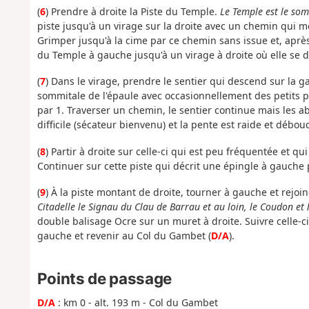
(
6
) Prendre à droite la Piste du Temple.
Le Temple est le som
piste jusqu'à un virage sur la droite avec un chemin qui 
Grimper jusqu'à la cime par ce chemin sans issue et, après
du Temple à gauche jusqu'à un virage à droite où elle se 
(
7
) Dans le virage, prendre le sentier qui descend sur la 
sommitale de l'épaule avec occasionnellement des petits
par 1. Traverser un chemin, le sentier continue mais les a
difficile (sécateur bienvenu) et la pente est raide et débou
(
8
) Partir à droite sur celle-ci qui est peu fréquentée et 
Continuer sur cette piste qui décrit une épingle à gauche 
(
9
) À la piste montant de droite, tourner à gauche et rejoi
Citadelle le Signau du Clau de Barrau et au loin, le Coudon e
double balisage Ocre sur un muret à droite. Suivre celle-c
gauche et revenir au Col du Gambet (
D/A
).
Points de passage
D/A
: km 0 - alt. 193 m - Col du Gambet