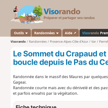
V
i
s
o
r
a
Outils
Randonnées
Aide ↗
Viso
rando
Pre
n
Visorando
Randonnées
Provence-Alpes-Côte d'Azur
Var
Pierre
d
o
Le Sommet du Crapaud et 
boucle depuis le Pas du C
Randonnée dans le massif des Maures par quelques
Gageai.
Randonnée courte mais avec du dénivelé et des pass
et parfois envahis par la végétation.
Fiche technique