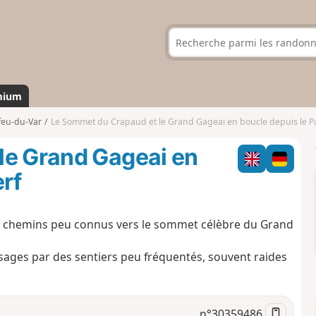
mium
feu-du-Var
Le Sommet du Crapaud et le Grand Gageai en boucle depuis le Pas du C
le Grand Gageai en
erf
 chemins peu connus vers le sommet célèbre du Grand
ages par des sentiers peu fréquentés, souvent raides
n°
30359486