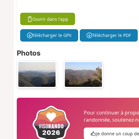
Ouvrir dans l'app
Télécharger le GPX
Télécharger le PDF
Photos
Pour continuer à prop
randonnée, soutenez-no
Je donne un coup d