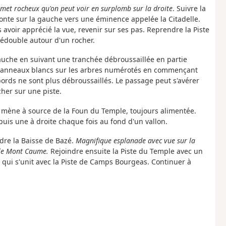
met rocheux qu'on peut voir en surplomb sur la droite
. Suivre la
monte sur la gauche vers une éminence appelée la Citadelle.
 avoir apprécié la vue, revenir sur ses pas. Reprendre la Piste
dédouble autour d'un rocher.
gauche en suivant une tranchée débroussaillée en partie
 panneaux blancs sur les arbres numérotés en commençant
bords ne sont plus débroussaillés. Le passage peut s'avérer
cher sur une piste.
qui mène à source de la Foun du Temple, toujours alimentée.
puis une à droite chaque fois au fond d'un vallon.
ndre la Baisse de Bazé.
Magnifique esplanade avec vue sur la
t le Mont Caume.
Rejoindre ensuite la Piste du Temple avec un
i qui s'unit avec la Piste de Camps Bourgeas. Continuer à