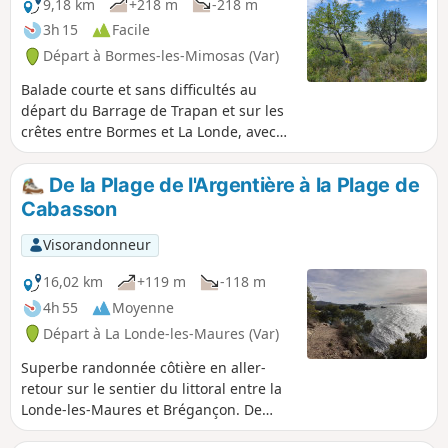
9,18 km
+218 m
-218 m
3h 15
Facile
Départ à Bormes-les-Mimosas (Var)
Balade courte et sans difficultés au
départ du Barrage de Trapan et sur les
crêtes entre Bormes et La Londe, avec
de magnifiques panoramas.
De la Plage de l'Argentière à la Plage de
Cabasson
Visorandonneur
16,02 km
+119 m
-118 m
4h 55
Moyenne
Départ à La Londe-les-Maures (Var)
Superbe randonnée côtière en aller-
retour sur le sentier du littoral entre la
Londe-les-Maures et Brégançon. De
nombreuses plages en cours de route.