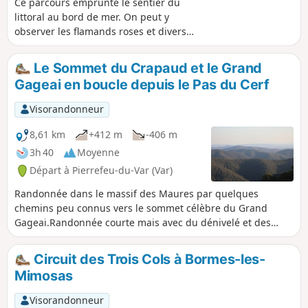
Ce parcours emprunte le sentier du
littoral au bord de mer. On peut y
observer les flamands roses et divers
oiseaux sur les anciens salins.
Le Sommet du Crapaud et le Grand
Gageai en boucle depuis le Pas du Cerf
Visorandonneur
8,61 km
+412 m
-406 m
3h 40
Moyenne
Départ à Pierrefeu-du-Var (Var)
Randonnée dans le massif des Maures par quelques
chemins peu connus vers le sommet célèbre du Grand
Gageai.Randonnée courte mais avec du dénivelé et des
passages par des sentiers peu fréquentés, souvent raides
et parfois envahis par la végétation.
Circuit des Trois Cols à Bormes-les-
Mimosas
Visorandonneur