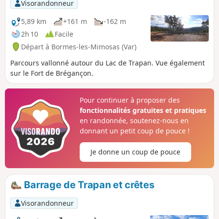
de Notre-Dame des Maures, portant
Visorandonneur
encore les stigmates de la terrible crue
du Pansard de janvier 2014.
5,89 km
+161 m
-162 m
2h 10
Facile
Départ à Bormes-les-Mimosas (Var)
Parcours vallonné autour du Lac de Trapan. Vue également
sur le Fort de Brégançon.
Pour continuer à proposer des
fonctionnalités gratuites et pratiques
en randonnée, soutenez-nous en
donnant un petit coup de pouce !
Je donne un coup de pouce
Barrage de Trapan et crêtes
Visorandonneur