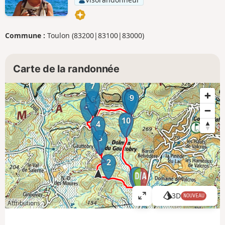
Commune :
Toulon (83200|83100|83000)
Carte de la randonnée
7
8
9
6
5
10
4
3
2
1
3D
NOUVEAU
A
Attributions
ff
i