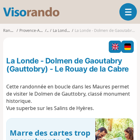
V
O
i
u
s
v
o
Randonnées
Provence-Alpes-Côte d'Azur
Var
La Londe-les-Maures
La Londe - Dolmen de Gaoutabry (Gauttobry) - Le Rouay de la Cabre
r
r
i
a
r
n
l
d
La Londe - Dolmen de Gaoutabry
a
o
n
(Gauttobry) - Le Rouay de la Cabre
a
v
Cette randonnée en boucle dans les Maures permet
i
de visiter le Dolmen de Gauttobry, classé monument
g
a
historique.
t
Vue superbe sur les Salins de Hyères.
i
o
n
Marre des cartes trop