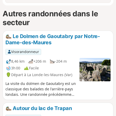
Autres randonnées dans le
secteur
Le Dolmen de Gaoutabry par Notre-
Dame-des-Maures
Visorandonneur
8,46 km
+206 m
-204 m
3h 00
Facile
Départ à La Londe-les-Maures (Var)
La visite du dolmen de Gaoutabry est un
classique des balades de l'arrière-pays
londais. Une randonnée précédemment
publiée y a accédé depuis le vallon de
Tamary. Nous y sommes allés en février
Autour du lac de Trapan
2016 et mars 2018, en partant du village