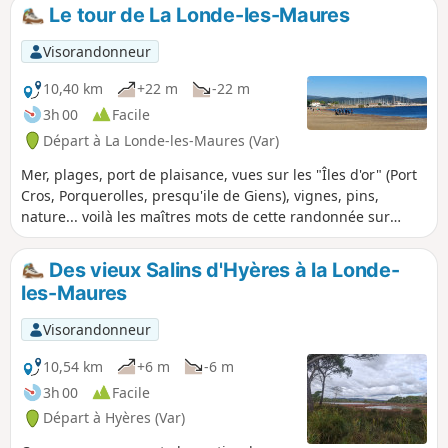
Le tour de La Londe-les-Maures
Visorandonneur
10,40 km
+22 m
-22 m
3h 00
Facile
Départ à La Londe-les-Maures (Var)
Mer, plages, port de plaisance, vues sur les "Îles d'or" (Port
Cros, Porquerolles, presqu'ile de Giens), vignes, pins,
nature... voilà les maîtres mots de cette randonnée sur
terrain totalement plat, essentiellement sur sentier
piétons/vélos. Cette randonnée accessible à tous par tous
Des vieux Salins d'Hyères à la Londe-
temps et en toutes saisons vous fera découvrir la
les-Maures
charmante commune de La Londe-les-Maures avec ses jolis
paysages de Provence (terres et mer). Sur ce parcours, vous
Visorandonneur
trouverez de l'eau potable, des toilettes et de nombreux
restaurants aux abords du port de plaisance.
10,54 km
+6 m
-6 m
3h 00
Facile
Départ à Hyères (Var)