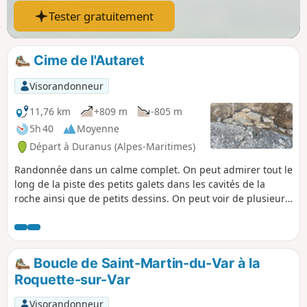
Tester gratuitement
Cime de l'Autaret
Visorandonneur
11,76 km
+809 m
-805 m
5h 40
Moyenne
Départ à Duranus (Alpes-Maritimes)
Randonnée dans un calme complet. On peut admirer tout le
long de la piste des petits galets dans les cavités de la
roche ainsi que de petits dessins. On peut voir de plusieurs
endroits la Madone d'Utelle et de magnifiques points de
vue sur la vallée de la Vésubie.
Boucle de Saint-Martin-du-Var à la
Roquette-sur-Var
Visorandonneur