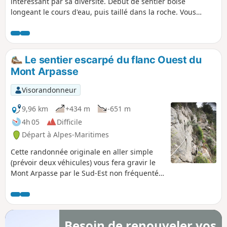
intéressant par sa diversité. Début de sentier boisé
longeant le cours d'eau, puis taillé dans la roche. Vous
suivrez sur quelques mètres le canal de la Vésubie pour
finir par des lacets sinueux donnant sur la Vésubie. Suite à
la tempête Alex, le sentier s'arrête au niveau de la Vésubie.
Le sentier escarpé du flanc Ouest du
Mont Arpasse
Visorandonneur
9,96 km
+434 m
-651 m
4h 05
Difficile
Départ à Alpes-Maritimes
Cette randonnée originale en aller simple
(prévoir deux véhicules) vous fera gravir le
Mont Arpasse par le Sud-Est non fréquenté.
Le final est un sentier de près de 3 km de
long parfois taillé dans la falaise, escarpé et
vertigineux, accroché sur le flanc Ouest
montagneux du Mont Arpasse, construit par
Besoin de renouveler vos
les bâtisseurs du canal de la Vésubie dans