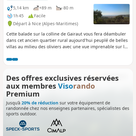
5,14 km
+89 m
-80 m
1h 45
Facile
Départ à Nice (Alpes-Maritimes)
Cette balade sur la colline de Gairaut vous fera déambuler
dans cet ancien quartier rural aujourd'hui peuplé de belles
villas au milieu des oliviers avec une vue imprenable sur la
ville de Nice et la mer. Après un aller-retour le long du canal
de Gairaut qui prend sa source dans la Vésubie, vous
descendrez vers l'Avenue de Gairaut avant de remonter vers
l'Église Saint-Sauveur-de-Gairaut et la cascade de Gairaut
Des offres exclusives réservées
surmontée par l'ancienne maison du gardien de style russe
aux membres
Viso
rando
traditionnel en bois.
Premium
Jusqu’à
20% de réduction
sur votre équipement de
randonnée chez nos enseignes partenaires, spécialistes des
sports outdoor.