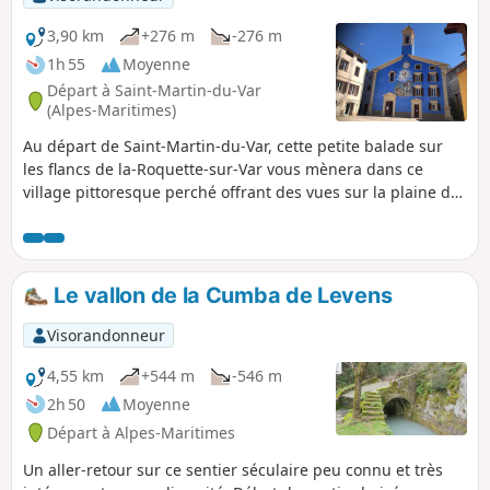
3,90 km
+276 m
-276 m
1h 55
Moyenne
Départ à Saint-Martin-du-Var
(Alpes-Maritimes)
Au départ de Saint-Martin-du-Var, cette petite balade sur
les flancs de la-Roquette-sur-Var vous mènera dans ce
village pittoresque perché offrant des vues sur la plaine du
Var.Le sentier retour longera sur quelques mètres le canal
de la Vésubie.
Le vallon de la Cumba de Levens
Visorandonneur
4,55 km
+544 m
-546 m
2h 50
Moyenne
Départ à Alpes-Maritimes
Un aller-retour sur ce sentier séculaire peu connu et très