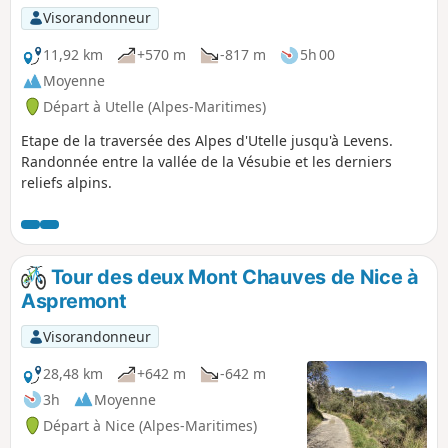
Visorandonneur
11,92 km
+570 m
-817 m
5h 00
Moyenne
Départ à Utelle (Alpes-Maritimes)
Etape de la traversée des Alpes d'Utelle jusqu'à Levens.
Randonnée entre la vallée de la Vésubie et les derniers
reliefs alpins.
Tour des deux Mont Chauves de Nice à
Aspremont
Visorandonneur
28,48 km
+642 m
-642 m
3h
Moyenne
Départ à Nice (Alpes-Maritimes)