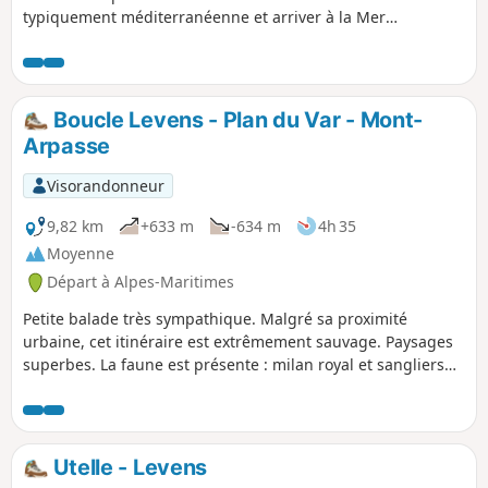
typiquement méditerranéenne et arriver à la Mer
Méditerranée à Nice.
Boucle Levens - Plan du Var - Mont-
Arpasse
Visorandonneur
9,82 km
+633 m
-634 m
4h 35
Moyenne
Départ à Alpes-Maritimes
Petite balade très sympathique. Malgré sa proximité
urbaine, cet itinéraire est extrêmement sauvage. Paysages
superbes. La faune est présente : milan royal et sangliers
en ce mois de mai.
Utelle - Levens