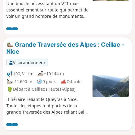
Une boucle nécessitant un VTT mais
essentiellement sur route qui permet de
voir un grand nombre de monuments
niçois et plusieurs villages de l'arrière
pays comme Falicon, Tourette Levens et
Aspremont. La piste entre Falicon et
Aspremont longeant le flanc Est du
Grande Traversée des Alpes : Ceillac -
Mont Chauve de Tourette est agréable
Nice
au printemps et à l'automne. Le retour à
partir d'Aspremont est sur route et en
Visorandonneur
descente jusqu'à Nice.
190,31 km
+10 144 m
-11 690 m
9 jours
Difficile
Départ à Ceillac (Hautes-Alpes)
Itinéraire reliant le Queyras à Nice.
Toutes les étapes font parties de la
grande Traversée des Alpes reliant Saint
Gingolph (lac Léman) à Nice. Le balisage
à suivre est le GR®5. Ce balisage est
parfait et permet de randonner en