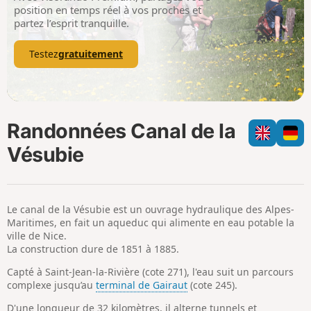
p
position en temps réel à vos proches et
partez l’esprit tranquille.
Testez
gratuitement
Randonnées Canal de la
Vésubie
Le canal de la Vésubie est un ouvrage hydraulique des Alpes-
Maritimes, en fait un aqueduc qui alimente en eau potable la
ville de Nice.
La construction dure de 1851 à 1885.
Capté à Saint-Jean-la-Rivière (cote 271), l'eau suit un parcours
complexe jusqu’au
terminal de Gairaut
(cote 245).
D'une longueur de 32 kilomètres, il alterne tunnels et