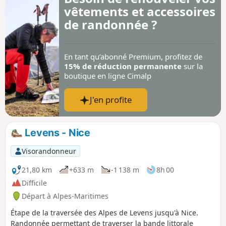
vêtements et accessoires
les années 1870 offrant tout du long des
vues sur le Var. La partie entre la balise 296
de randonnée ?
et l'arrivée est réservée aux randonneurs
expérimentés.
En tant qu’abonné Premium, profitez de
15% de réduction permanente
sur la
boutique en ligne Cimalp
J'en profite
Levens - Nice
Visorandonneur
21,80 km
+633 m
-1 138 m
8h 00
Difficile
Départ à Alpes-Maritimes
Étape de la traversée des Alpes de Levens jusqu'à Nice.
Randonnée permettant de traverser la bande littorale