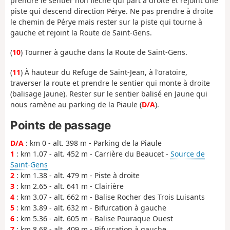
prendre le sentier non fléché qui part à droite et rejoint une
piste qui descend direction Pérye. Ne pas prendre à droite
le chemin de Pérye mais rester sur la piste qui tourne à
gauche et rejoint la Route de Saint-Gens.
(
10
) Tourner à gauche dans la Route de Saint-Gens.
(
11
) À hauteur du Refuge de Saint-Jean, à l'oratoire,
traverser la route et prendre le sentier qui monte à droite
(balisage Jaune). Rester sur le sentier balisé en Jaune qui
nous ramène au parking de la Piaule (
D/A
).
Points de passage
D/A
: km 0 - alt. 398 m - Parking de la Piaule
1
: km 1.07 - alt. 452 m - Carrière du Beaucet -
Source de
Saint-Gens
2
: km 1.38 - alt. 479 m - Piste à droite
3
: km 2.65 - alt. 641 m - Clairière
4
: km 3.07 - alt. 662 m - Balise Rocher des Trois Luisants
5
: km 3.89 - alt. 632 m - Bifurcation à gauche
6
: km 5.36 - alt. 605 m - Balise Pouraque Ouest
7
: km 8.68 - alt. 409 m - Bifurcation à gauche