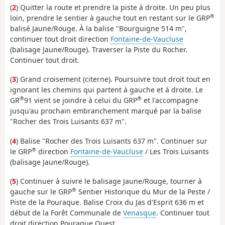
(
2
) Quitter la route et prendre la piste à droite. Un peu plus
®
loin, prendre le sentier à gauche tout en restant sur le GRP
balisé Jaune/Rouge. À la balise "Bourguigne 514 m",
continuer tout droit direction
Fontaine-de-Vaucluse
(balisage Jaune/Rouge). Traverser la Piste du Rocher.
Continuer tout droit.
(
3
) Grand croisement (citerne). Poursuivre tout droit tout en
ignorant les chemins qui partent à gauche et à droite. Le
®
®
GR
91 vient se joindre à celui du GRP
et l'accompagne
jusqu'au prochain embranchement marqué par la balise
"Rocher des Trois Luisants 637 m".
(
4
) Balise "Rocher des Trois Luisants 637 m". Continuer sur
®
le GRP
direction
Fontaine-de-Vaucluse
/ Les Trois Luisants
(balisage Jaune/Rouge).
(
5
) Continuer à suivre le balisage Jaune/Rouge, tourner à
®
gauche sur le GRP
Sentier Historique du Mur de la Peste /
Piste de la Pouraque. Balise Croix du Jas d'Esprit 636 m et
début de la Forêt Communale de
Venasque
. Continuer tout
droit direction Pouraque Ouest.