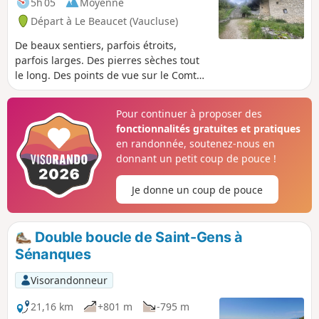
5h 05
Moyenne
Départ à Le Beaucet (Vaucluse)
De beaux sentiers, parfois étroits,
parfois larges. Des pierres sèches tout
le long. Des points de vue sur le Comtat
d'un côté et le Luberon et les Alpilles de
l'autre. Le début de la randonnée peut
Pour continuer à proposer des
sembler difficile mais par la suite c’est
fonctionnalités gratuites et pratiques
assez calme même si après Saumane la
en randonnée, soutenez-nous en
remontée peut sembler encore dure.
donnant un petit coup de pouce !
Je donne un coup de pouce
Double boucle de Saint-Gens à
Sénanques
Visorandonneur
21,16 km
+801 m
-795 m