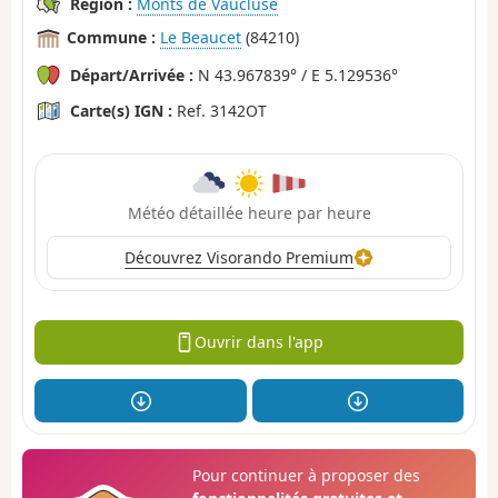
Région :
Monts de Vaucluse
Commune :
Le Beaucet
(84210)
Départ/Arrivée :
N 43.967839° / E 5.129536°
Carte(s) IGN :
Ref. 3142OT
Météo détaillée heure par heure
Découvrez Visorando Premium
Ouvrir dans l'app
Pour continuer à proposer des