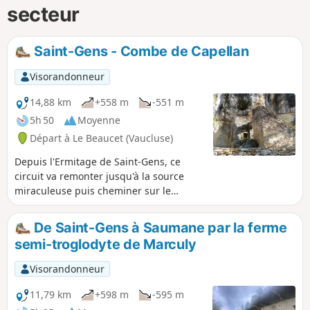
secteur
Saint-Gens - Combe de Capellan
Visorandonneur
14,88 km
+558 m
-551 m
5h 50
Moyenne
Départ à Le Beaucet (Vaucluse)
Depuis l'Ermitage de Saint-Gens, ce
circuit va remonter jusqu'à la source
miraculeuse puis cheminer sur le
plateau par le sentier Historique du Mur
de la Peste et revenir par la Combe de
De Saint-Gens à Saumane par la ferme
Capellan et les forêts de chênes verts
semi-troglodyte de Marculy
des Monts de Vaucluse.
Visorandonneur
11,79 km
+598 m
-595 m