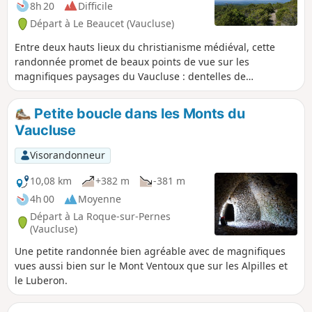
8h 20
Difficile
Départ à Le Beaucet (Vaucluse)
Entre deux hauts lieux du christianisme médiéval, cette
randonnée promet de beaux points de vue sur les
magnifiques paysages du Vaucluse : dentelles de
Montmirail, Mont Ventoux, et sur la vallée du Rhône. La
végétation touffue offre ses ombrages en été. Exigeante par
Petite boucle dans les Monts du
sa longueur et son dénivelé elle est réservée aux
Vaucluse
randonneurs expérimentés et motivés. On s'abstiendra en
cas de pluie ou d'orage menaçant.
Visorandonneur
10,08 km
+382 m
-381 m
4h 00
Moyenne
Départ à La Roque-sur-Pernes
(Vaucluse)
Une petite randonnée bien agréable avec de magnifiques
vues aussi bien sur le Mont Ventoux que sur les Alpilles et
le Luberon.