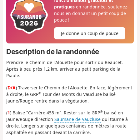
fonctionnalités gratuites et
pratiques
en randonnée, soutenez-
nous en donnant un petit coup de
pouce !
Je donne un coup de pouce
Description de la randonnée
Prendre le Chemin de l'Alouette pour sortir du Beaucet.
Après à peu près 1,2 km, arriver au petit parking de la
Piaule.
(
D/A
) Traverser le Chemin de l'Alouette. En face, légèrement
®
à droite, le GRP
Tour des Monts du Vaucluse balisé
Jaune/Rouge rentre dans la végétation.
®
(
1
) Balise "Carrière 458 m". Rester sur le GRP
balisé en
Jaune/Rouge direction
Saumane de Vaucluse
qui tourne à
droite. Longer sur quelques centaines de mètres la route
asphaltée en passant devant la carrière.