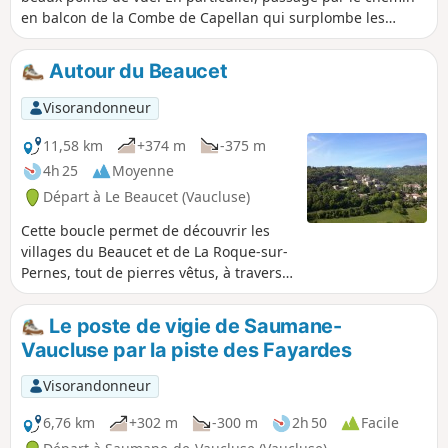
en balcon de la Combe de Capellan qui surplombe les
gorges.
Autour du Beaucet
Visorandonneur
11,58 km
+374 m
-375 m
4h 25
Moyenne
Départ à Le Beaucet (Vaucluse)
Cette boucle permet de découvrir les
villages du Beaucet et de La Roque-sur-
Pernes, tout de pierres vêtus, à travers
de très beaux chemins et sentiers.
Le poste de vigie de Saumane-
Vaucluse par la piste des Fayardes
Visorandonneur
6,76 km
+302 m
-300 m
2h 50
Facile