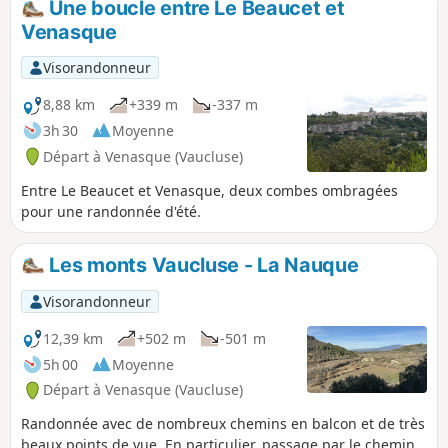
Une boucle entre Le Beaucet et
Venasque
Visorandonneur
8,88 km
+339 m
-337 m
3h 30
Moyenne
Départ à Venasque (Vaucluse)
Entre Le Beaucet et Venasque, deux combes ombragées
pour une randonnée d'été.
Les monts Vaucluse - La Nauque
Visorandonneur
12,39 km
+502 m
-501 m
5h 00
Moyenne
Départ à Venasque (Vaucluse)
Randonnée avec de nombreux chemins en balcon et de très
beaux points de vue. En particulier, passage par le chemin