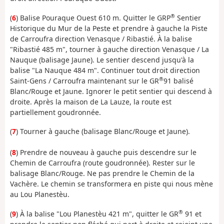
®
(
6
) Balise Pouraque Ouest 610 m. Quitter le GRP
Sentier
Historique du Mur de la Peste et prendre à gauche la Piste
de Carroufra direction Venasque / Ribastié. À la balise
"Ribastié 485 m", tourner à gauche direction Venasque / La
Nauque (balisage Jaune). Le sentier descend jusqu'à la
balise "La Nauque 484 m". Continuer tout droit direction
®
Saint-Gens / Carroufra maintenant sur le GR
91 balisé
Blanc/Rouge et Jaune. Ignorer le petit sentier qui descend à
droite. Après la maison de La Lauze, la route est
partiellement goudronnée.
(
7
) Tourner à gauche (balisage Blanc/Rouge et Jaune).
(
8
) Prendre de nouveau à gauche puis descendre sur le
Chemin de Carroufra (route goudronnée). Rester sur le
balisage Blanc/Rouge. Ne pas prendre le Chemin de la
Vachère. Le chemin se transformera en piste qui nous mène
au Lou Planestèu.
®
(
9
) À la balise "Lou Planestèu 421 m", quitter le GR
91 et