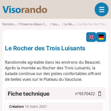
V
O
i
u
s
v
o
Randonnées
Provence-Alpes-Côte d'Azur
Vaucluse
Le Beaucet
Le Rocher des Trois Luisants
r
r
i
a
r
n
l
d
Le Rocher des Trois Luisants
a
o
n
a
Randonnée agréable dans les environs du Beaucet.
v
Après la montée au Rocher des Trois Luisants, la
i
balade continue sur des pistes confortables offrant
g
de belles vues sur le Plateau du Vaucluse.
a
t
i
Fiche technique
n°
6570422
o
n
Création
10 mars 2021