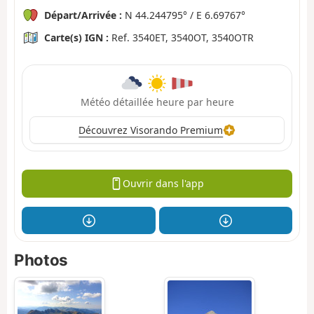
Départ/Arrivée :
N 44.244795° / E 6.69767°
Carte(s) IGN :
Ref. 3540ET, 3540OT, 3540OTR
Météo détaillée heure par heure
Découvrez Visorando Premium
Ouvrir dans l'app
Photos