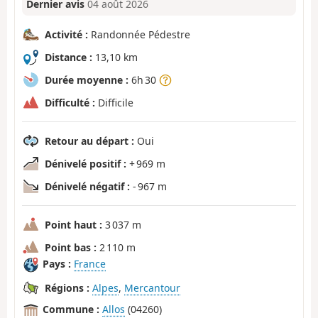
Dernier avis
04 août 2026
Activité :
Randonnée Pédestre
Distance :
13,10 km
Durée moyenne :
6h 30
Difficulté :
Difficile
Retour au départ :
Oui
Dénivelé positif :
+ 969 m
Dénivelé négatif :
- 967 m
Point haut :
3 037 m
Point bas :
2 110 m
Pays :
France
Régions :
Alpes
,
Mercantour
Commune :
Allos
(04260)