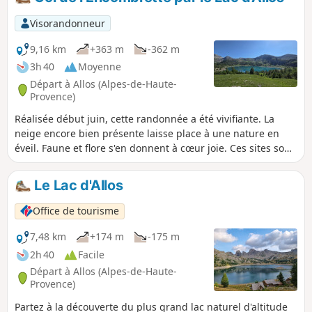
Visorandonneur
9,16 km
+363 m
-362 m
3h 40
Moyenne
Départ à Allos (Alpes-de-Haute-
Provence)
Réalisée début juin, cette randonnée a été vivifiante. La
neige encore bien présente laisse place à une nature en
éveil. Faune et flore s'en donnent à cœur joie. Ces sites sont
situés dans le Parc Naturel du Mercantour. Pour le bien de
tous, respecter la réglementation et les directives affichées.
Le Lac d'Allos
Vous êtes dans le Parc National du Mercantour, il y a une
réglementation à respecter sous peine d'amende pouvant
Office de tourisme
s'élever jusqu'à 1500 €, voir les informations pratiques.
7,48 km
+174 m
-175 m
2h 40
Facile
Départ à Allos (Alpes-de-Haute-
Provence)
Partez à la découverte du plus grand lac naturel d'altitude