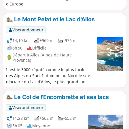
d'Europe.
Le Mont Pelat et le Lac d'Allos
Visorandonneur
14,10 km
+969 m
-976 m
6h 50
Difficile
Départ à Allos (Alpes-de-Haute-
Provence)
Il est le 3000 réputé comme le plus facile
des Alpes du Sud. Il domine au Nord le site
glaciaire du Lac d'Allos, le plus grand lac
d'altitude d'Europe situé à 2227 m : le Mont
Pelat, dans le Parc National du Mercantour
Le Col de l'Encombrette et ses lacs
est le point culminant du Haut Verdon.
Visorandonneur
11,28 km
+662 m
-652 m
5h 05
Moyenne