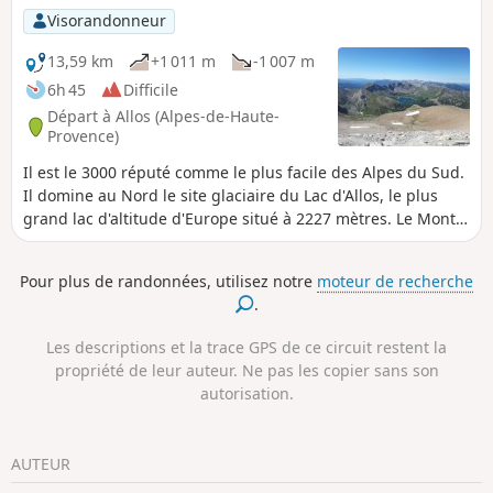
Visorandonneur
13,59 km
+1 011 m
-1 007 m
6h 45
Difficile
Départ à Allos (Alpes-de-Haute-
Provence)
Il est le 3000 réputé comme le plus facile des Alpes du Sud.
Il domine au Nord le site glaciaire du Lac d'Allos, le plus
grand lac d'altitude d'Europe situé à 2227 mètres. Le Mont
Pelat, dans le Parc National du Mercantour est le point
culminant du Haut Verdon.
Pour plus de randonnées, utilisez notre
moteur de recherche
.
Les descriptions et la trace GPS de ce circuit restent la
propriété de leur auteur. Ne pas les copier sans son
autorisation.
AUTEUR