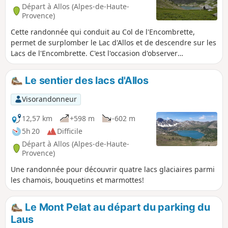
Départ à Allos (Alpes-de-Haute-
Provence)
Cette randonnée qui conduit au Col de l'Encombrette,
permet de surplomber le Lac d'Allos et de descendre sur les
Lacs de l'Encombrette. C'est l'occasion d'observer
marmottes, chamois et bouquetins.
Le sentier des lacs d'Allos
Visorandonneur
12,57 km
+598 m
-602 m
5h 20
Difficile
Départ à Allos (Alpes-de-Haute-
Provence)
Une randonnée pour découvrir quatre lacs glaciaires parmi
les chamois, bouquetins et marmottes!
Le Mont Pelat au départ du parking du
Laus