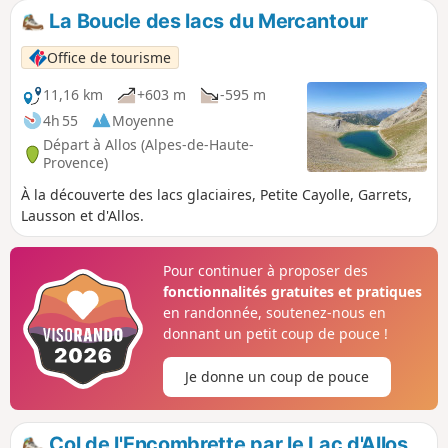
La Boucle des lacs du Mercantour
Office de tourisme
11,16 km
+603 m
-595 m
4h 55
Moyenne
Départ à Allos (Alpes-de-Haute-
Provence)
À la découverte des lacs glaciaires, Petite Cayolle, Garrets,
Lausson et d'Allos.
Pour continuer à proposer des
fonctionnalités gratuites et pratiques
en randonnée, soutenez-nous en
donnant un petit coup de pouce !
Je donne un coup de pouce
Col de l'Encombrette par le Lac d'Allos