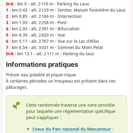
D/A
: km 0 - alt. 2 110 m - Parking du Laus
1
: km 0.43 - alt. 2 129 m - Sentier, Maison forestière du Laus
2
: km 0.85 - alt. 2 166 m - Intersection
3
: km 1.93 - alt. 2 258 m - Pont
4
: km 2.93 - alt. 2 391 m - Bifurcation
5
: km 4.39 - alt. 2 620 m - Vue
6
: km 5.17 - alt. 2 767 m - Vue sur le Lac d'Allos
7
: km 6.54 - alt. 3 031 m - Sommet du Mont Pelat
D/A
: km 13.1 - alt. 2 111 m - Parking du laus
Informations pratiques
Prévoir eau potable et pique-nique.
À certaines périodes un troupeau est présent dans ces
pâturages.
Cette randonnée traverse une zone sensible
pour laquelle une réglementation spécifique
peut s'appliquer :
Coeur du Parc national du Mercantour
-