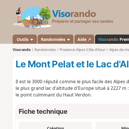
V
i
s
o
r
a
Outils
Randonnées
Aide ↗
Viso
rando
Pre
n
Visorando
Randonnées
Provence-Alpes-Côte d'Azur
Alpes-de-H
d
o
Le Mont Pelat et le Lac d'A
Il est le 3000 réputé comme le plus facile des Alpes d
le plus grand lac d'altitude d'Europe situé à 2227 m 
le point culminant du Haut Verdon.
Fiche technique
Création
Mis