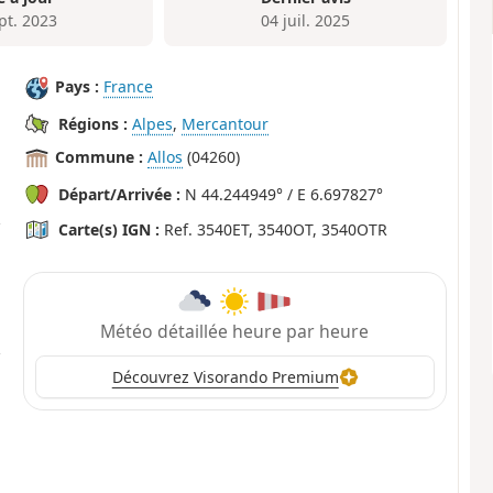
pt. 2023
04 juil. 2025
Pays :
France
Régions :
Alpes
,
Mercantour
Commune :
Allos
(04260)
Départ/Arrivée :
N 44.244949° / E 6.697827°
Carte(s) IGN :
Ref. 3540ET, 3540OT, 3540OTR
Météo détaillée heure par heure
Découvrez Visorando Premium