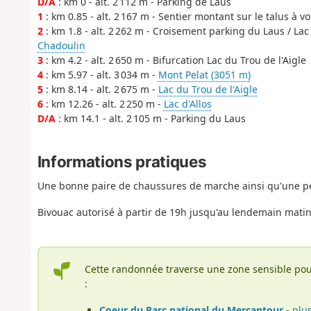
D/A
: km 0 - alt. 2 112 m - Parking de Laus
1
: km 0.85 - alt. 2 167 m - Sentier montant sur le talus à v
2
: km 1.8 - alt. 2 262 m - Croisement parking du Laus / Lac 
Chadoulin
3
: km 4.2 - alt. 2 650 m - Bifurcation Lac du Trou de l'Aigle
4
: km 5.97 - alt. 3 034 m -
Mont Pelat (3051 m)
5
: km 8.14 - alt. 2 675 m -
Lac du Trou de l'Aigle
6
: km 12.26 - alt. 2 250 m -
Lac d'Allos
D/A
: km 14.1 - alt. 2 105 m - Parking du Laus
Informations pratiques
Une bonne paire de chaussures de marche ainsi qu'une pe
Bivouac autorisé à partir de 19h jusqu'au lendemain matin
Cette randonnée traverse une zone sensible pou
:
Coeur du Parc national du Mercantour
-
plu