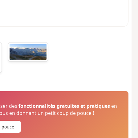
oser des
fonctionnalités gratuites et pratiques
en
us en donnant un petit coup de pouce !
e pouce