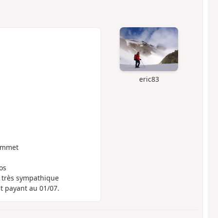
eric83
sommet
os
e très sympathique
nt payant au 01/07.