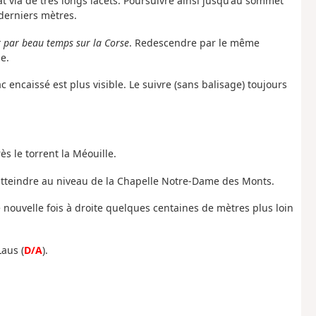
t via de très longs lacets. Poursuivre ainsi jusqu'au sommet
 derniers mètres.
t par beau temps sur la Corse
. Redescendre par le même
le.
ac encaissé est plus visible. Le suivre (sans balisage) toujours
ès le torrent la Méouille.
'atteindre au niveau de la Chapelle Notre-Dame des Monts.
ne nouvelle fois à droite quelques centaines de mètres plus loin
aus (
D/A
).