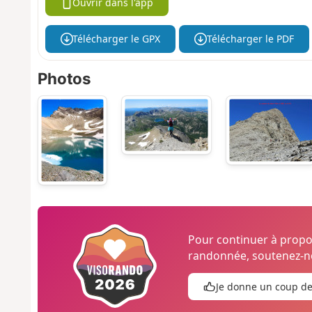
Ouvrir dans l'app
Télécharger le GPX
Télécharger le PDF
Photos
Pour continuer à prop
randonnée, soutenez-no
Je donne un coup d