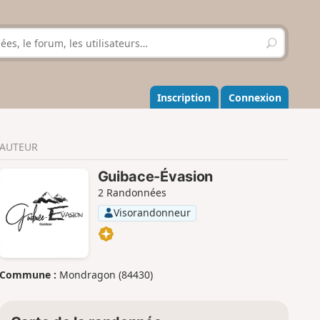
R
e
c
h
e
Inscription
Connexion
r
c
h
AUTEUR
e
r
Guibace-Évasion
2 Randonnées
Visorandonneur
Commune :
Mondragon (84430)