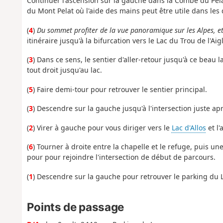
Continuer l'ascension sur la gauche dans la Combe du Pela
du Mont Pelat où l'aide des mains peut être utile dans les
(
4
)
Du sommet profiter de la vue panoramique sur les Alpes, e
itinéraire jusqu'à la bifurcation vers le Lac du Trou de l'Aig
(
3
) Dans ce sens, le sentier d'aller-retour jusqu'à ce beau l
tout droit jusqu'au lac.
(
5
) Faire demi-tour pour retrouver le sentier principal.
(
3
) Descendre sur la gauche jusqu'à l'intersection juste apr
(
2
) Virer à gauche pour vous diriger vers le
Lac d'Allos
et l
(
6
) Tourner à droite entre la chapelle et le refuge, puis u
pour pour rejoindre l'intersection de début de parcours.
(
1
) Descendre sur la gauche pour retrouver le parking du L
Points de passage