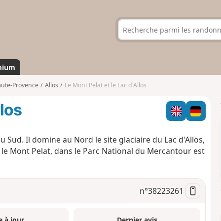
mium
aute-Provence
Allos
Le Mont Pelat et le Lac d'Allos
llos
u Sud. Il domine au Nord le site glaciaire du Lac d'Allos,
: le Mont Pelat, dans le Parc National du Mercantour est
n°
38223261
e à jour
Dernier avis