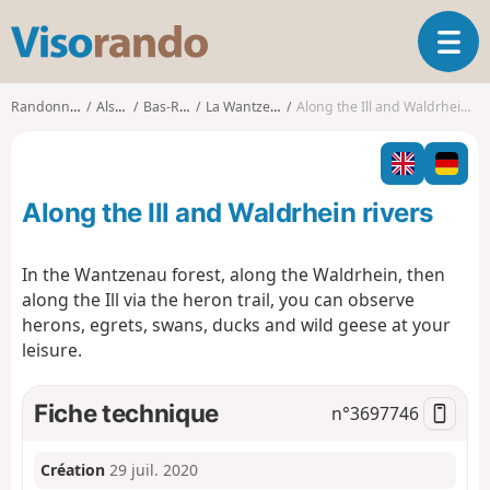
V
O
i
u
s
v
o
Randonnées
Alsace
Bas-Rhin
La Wantzenau
Along the Ill and Waldrhein rivers
r
r
i
a
r
n
l
d
Along the Ill and Waldrhein rivers
a
o
n
a
In the Wantzenau forest, along the Waldrhein, then
v
along the Ill via the heron trail, you can observe
i
herons, egrets, swans, ducks and wild geese at your
g
leisure.
a
t
i
Fiche technique
n°
3697746
o
n
Création
29 juil. 2020