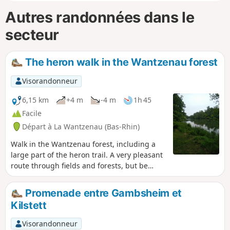
Autres randonnées dans le
secteur
The heron walk in the Wantzenau forest
Visorandonneur
6,15 km
+4 m
-4 m
1h 45
Facile
Départ à La Wantzenau (Bas-Rhin)
Walk in the Wantzenau forest, including a
large part of the heron trail. A very pleasant
route through fields and forests, but be
careful on hot days.
Promenade entre Gambsheim et
Kilstett
Visorandonneur