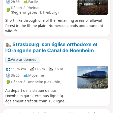
2h 35
Facile
Départ à Rheinau
(Regierungsbezirk Freiburg)
Short hike through one of the remaining areas of alluvial
forest in the Rhine plain. Numerous ponds and abundant
wildlife.
Strasbourg, son église orthodoxe et
l'Orangerie par le Canal de Hoenheim
Visorandonneur
11,76 km
+16 m
-16 m
3h 25
Moyenne
Départ à Hœnheim (Bas-Rhin)
Au départ de la station de tram
Hoenheim gare (terminus ligne B),
également arrêt du train TER ligne
Strasbourg Lauterbourg et arrêt de
plusieurs lignes de bus, une belle