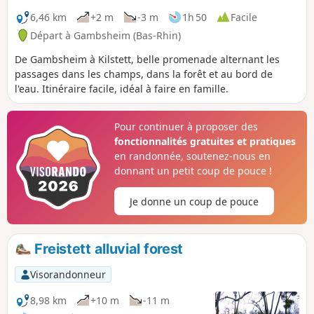
6,46 km
+2 m
-3 m
1h 50
Facile
Départ à Gambsheim (Bas-Rhin)
De Gambsheim à Kilstett, belle promenade alternant les
passages dans les champs, dans la forêt et au bord de
l'eau. Itinéraire facile, idéal à faire en famille.
Pour continuer à proposer des
fonctionnalités gratuites et pratiques
en randonnée, soutenez-nous en
donnant un petit coup de pouce !
Je donne un coup de pouce
Freistett alluvial forest
Visorandonneur
8,98 km
+10 m
-11 m