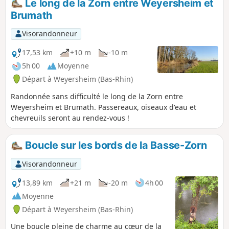
Le long de la Zorn entre Weyersheim et
balade sans difficultés jusqu'à
Brumath
Strasbourg, l'église orthodoxe russe et
le Parc de l'Orangerie.
Visorandonneur
17,53 km
+10 m
-10 m
5h 00
Moyenne
Départ à Weyersheim (Bas-Rhin)
Randonnée sans difficulté le long de la Zorn entre
Weyersheim et Brumath. Passereaux, oiseaux d'eau et
chevreuils seront au rendez-vous !
Boucle sur les bords de la Basse-Zorn
Visorandonneur
13,89 km
+21 m
-20 m
4h 00
Moyenne
Départ à Weyersheim (Bas-Rhin)
Une boucle pleine de charme au cœur de la