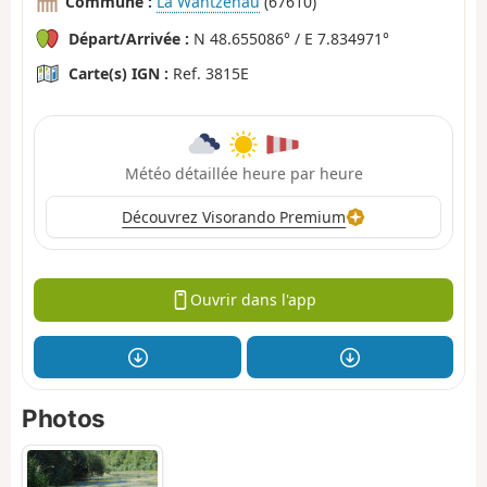
Commune :
La Wantzenau
(67610)
Départ/Arrivée :
N 48.655086° / E 7.834971°
Carte(s) IGN :
Ref. 3815E
Météo détaillée heure par heure
Découvrez Visorando Premium
Ouvrir dans l'app
Photos