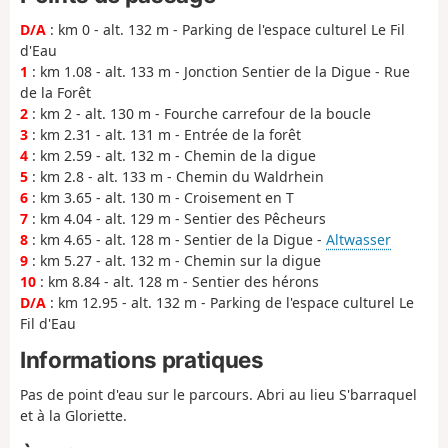
D/A
: km 0 - alt. 132 m - Parking de l'espace culturel Le Fil
d'Eau
1
: km 1.08 - alt. 133 m - Jonction Sentier de la Digue - Rue
de la Forêt
2
: km 2 - alt. 130 m - Fourche carrefour de la boucle
3
: km 2.31 - alt. 131 m - Entrée de la forêt
4
: km 2.59 - alt. 132 m - Chemin de la digue
5
: km 2.8 - alt. 133 m - Chemin du Waldrhein
6
: km 3.65 - alt. 130 m - Croisement en T
7
: km 4.04 - alt. 129 m - Sentier des Pêcheurs
8
: km 4.65 - alt. 128 m - Sentier de la Digue -
Altwasser
9
: km 5.27 - alt. 132 m - Chemin sur la digue
10
: km 8.84 - alt. 128 m - Sentier des hérons
D/A
: km 12.95 - alt. 132 m - Parking de l'espace culturel Le
Fil d'Eau
Informations pratiques
Pas de point d'eau sur le parcours. Abri au lieu S'barraquel
et à la Gloriette.