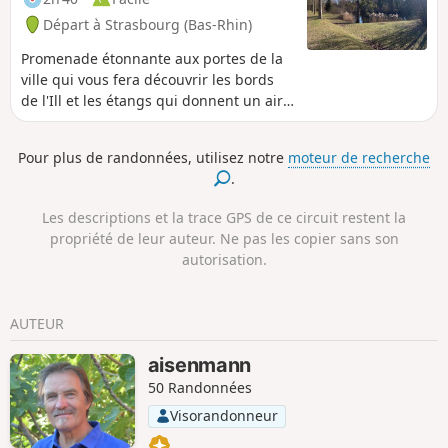
Départ à Strasbourg (Bas-Rhin)
Promenade étonnante aux portes de la
ville qui vous fera découvrir les bords
de l'Ill et les étangs qui donnent un air
de nature sauvage à ce coin urbain. On
y rencontre de nombreux oiseaux (petits
Pour plus de randonnées, utilisez notre
moteur de recherche
passereaux, oies et mouettes) mais
.
aussi des traces de castors. Promenade
facile à faire en toute saison mais sans
Les descriptions et la trace GPS de ce circuit restent la
doute plus agréable en été et par temps
propriété de leur auteur. Ne pas les copier sans son
sec (sentiers facilement boueux par
autorisation.
endroit). On peut y aller et en revenir
avec le tram E depuis le centre ville.
AUTEUR
aisenmann
50 Randonnées
Visorandonneur