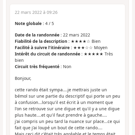
22 mars 2022 à 09:26
Note globale
:
4
/
5
Date de la randonnée
: 22 mars 2022
Fiabilité de la description
: ★★★★☆ Bien
Facilité à suivre l'itinéraire
: ★★★☆☆ Moyen
Intérêt du circuit de randonnée
: ★★★★★ Très
bien
Circuit très fréquenté
: Non
Bonjour,
cette rando était sympa....je mettrais juste un
bémol sur une partie du descriptif qui porte un peu
à confusion...lorsqu'il est écrit à un moment que
l'on se retrouve sur une digue et qu'il y a une digue
plus haute....et qu'il faut prendre à gauche....
j'ai compris un peu tard la nuance sur place...ce qui
fait que j'ai loupé un bout de cette rando....
Mais ceci dit c'était très agréable et le temps était