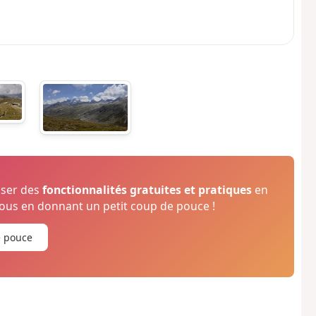
oser des
fonctionnalités gratuites et pratiques
en
us en donnant un petit coup de pouce !
e pouce