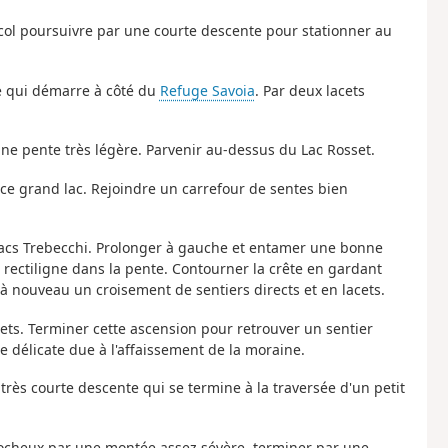
 col poursuivre par une courte descente pour stationner au
te qui démarre à côté du
Refuge Savoia
. Par deux lacets
r une pente très légère. Parvenir au-dessus du Lac Rosset.
ce grand lac. Rejoindre un carrefour de sentes bien
 Lacs Trebecchi. Prolonger à gauche et entamer une bonne
i rectiligne dans la pente. Contourner la crête en gardant
 à nouveau un croisement de sentiers directs et en lacets.
cets. Terminer cette ascension pour retrouver un sentier
e délicate due à l'affaissement de la moraine.
très courte descente qui se termine à la traversée d'un petit
 rocheux par une montée assez sévère, terminer par une