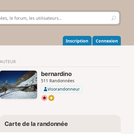
R
e
c
h
e
Inscription
Connexion
r
c
h
AUTEUR
e
r
bernardino
511 Randonnées
Visorandonneur
Carte de la randonnée