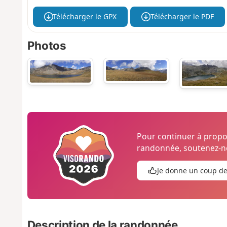
Télécharger le GPX
Télécharger le PDF
Photos
Pour continuer à prop
randonnée, soutenez-no
Je donne un coup d
Description de la randonnée