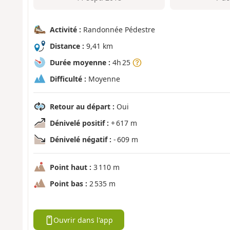
Activité :
Randonnée Pédestre
Distance :
9,41 km
Durée moyenne :
4h 25
Difficulté :
Moyenne
Retour au départ :
Oui
Dénivelé positif :
+ 617 m
Dénivelé négatif :
- 609 m
Point haut :
3 110 m
Point bas :
2 535 m
Ouvrir dans l'app