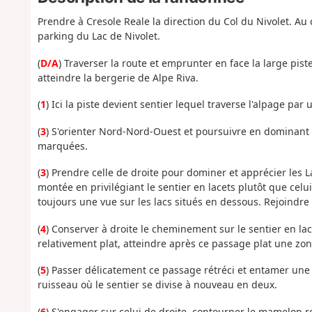
Prendre à Cresole Reale la direction du Col du Nivolet. Au
parking du Lac de Nivolet.
(
D/A
) Traverser la route et emprunter en face la large pis
atteindre la bergerie de Alpe Riva.
(
1
) Ici la piste devient sentier lequel traverse l'alpage pa
(
3
) S'orienter Nord-Nord-Ouest et poursuivre en dominant 
marquées.
(
3
) Prendre celle de droite pour dominer et apprécier les
montée en privilégiant le sentier en lacets plutôt que celu
toujours une vue sur les lacs situés en dessous. Rejoindre
(
4
) Conserver à droite le cheminement sur le sentier en la
relativement plat, atteindre après ce passage plat une zon
(
5
) Passer délicatement ce passage rétréci et entamer une 
ruisseau où le sentier se divise à nouveau en deux.
(
6
) S'engager sur celui de droite, contourner le mamelon