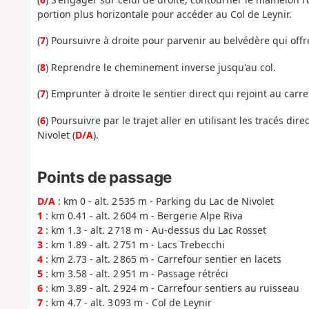
portion plus horizontale pour accéder au Col de Leynir.
(
7
) Poursuivre à droite pour parvenir au belvédère qui of
(
8
) Reprendre le cheminement inverse jusqu'au col.
(
7
) Emprunter à droite le sentier direct qui rejoint au carre
(
6
) Poursuivre par le trajet aller en utilisant les tracés di
Nivolet (
D/A
).
Points de passage
D/A
: km 0 - alt. 2 535 m - Parking du Lac de Nivolet
1
: km 0.41 - alt. 2 604 m - Bergerie Alpe Riva
2
: km 1.3 - alt. 2 718 m - Au-dessus du Lac Rosset
3
: km 1.89 - alt. 2 751 m - Lacs Trebecchi
4
: km 2.73 - alt. 2 865 m - Carrefour sentier en lacets
5
: km 3.58 - alt. 2 951 m - Passage rétréci
6
: km 3.89 - alt. 2 924 m - Carrefour sentiers au ruisseau
7
: km 4.7 - alt. 3 093 m - Col de Leynir