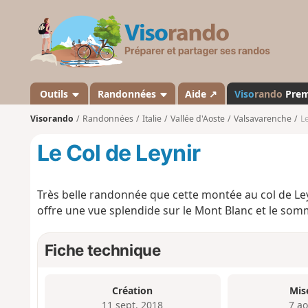
V
i
s
o
r
a
Outils
Randonnées
Aide ↗
Viso
rando
Pre
n
Visorando
Randonnées
Italie
Vallée d'Aoste
Valsavarenche
Le
d
o
Le Col de Leynir
Très belle randonnée que cette montée au col de Leyn
offre une vue splendide sur le Mont Blanc et le so
Fiche technique
Création
Mis
11 sept. 2018
7 a