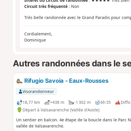
Intérêt du circuit de randonnée
: ★★★★★ Très bien
Circuit très fréquenté
: Non
Très belle randonnée avec le Grand Paradis pour com
Cordialement,
Dominique
Autres randonnées dans le s
Rifugio Savoia - Eaux-Rousses
Visorandonneur
18,77 km
+438 m
-1 302 m
6h 35
Diffic
Départ à Valsavarenche (Vallée d'Aoste)
Un sentier en balcon. 4e étape de la boucle dans le Parc 
vallée de Valsavarenche.