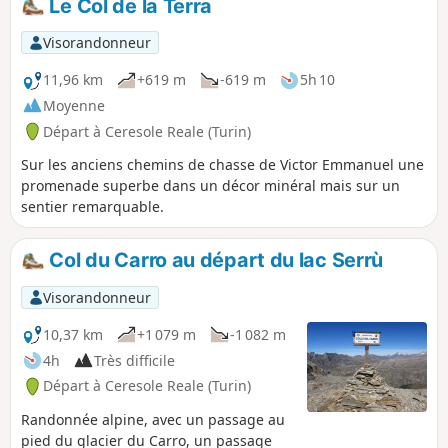
Le Col de la Terra
Visorandonneur
11,96 km
+619 m
-619 m
5h 10
Moyenne
Départ à Ceresole Reale (Turin)
Sur les anciens chemins de chasse de Victor Emmanuel une
promenade superbe dans un décor minéral mais sur un
sentier remarquable.
Col du Carro au départ du lac Serrù
Visorandonneur
10,37 km
+1 079 m
-1 082 m
4h
Très difficile
Départ à Ceresole Reale (Turin)
Randonnée alpine, avec un passage au
pied du glacier du Carro, un passage