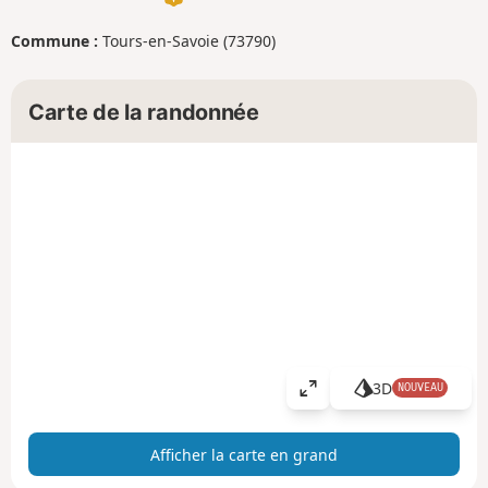
Commune :
Tours-en-Savoie (73790)
Carte de la randonnée
3D
NOUVEAU
A
ff
i
Afficher la carte en grand
c