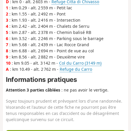
D
: km 0 - alt. 2 603 m -
Refuge Citta di Chivasso
1
: km 0.29 - alt. 2 559 m - Petit lac
2
: km 1.55 - alt. 2 492 m - Pont
3
: km 1.93 - alt. 2 416 m - Intersection
4
: km 2.42 - alt. 2 404 m - Chalets de Serru
5
: km 2.87 - alt. 2 378 m - Chemin balisé RB
6
: km 3.52 - alt. 2 246 m - Parking sous le barrage
7
: km 5.68 - alt. 2 439 m - Lac Rocce Grand
8
: km 6.88 - alt. 2 694 m - Point de vue au col
9
: km 8.56 - alt. 2 882 m - Deuxième vire
10
: km 9.05 - alt. 3 142 m -
Col du Carro (3149 m)
A
: km 10.49 - alt. 2 762 m -
Refuge du Carro
Informations pratiques
Attention 3 parties câblées
: ne pas avoir le vertige.
Soyez toujours prudent et prévoyant lors d'une randonnée.
Visorando et l'auteur de cette fiche ne pourront pas être
tenus responsables en cas d'accident ou de désagrément
quelconque survenu sur ce circuit.