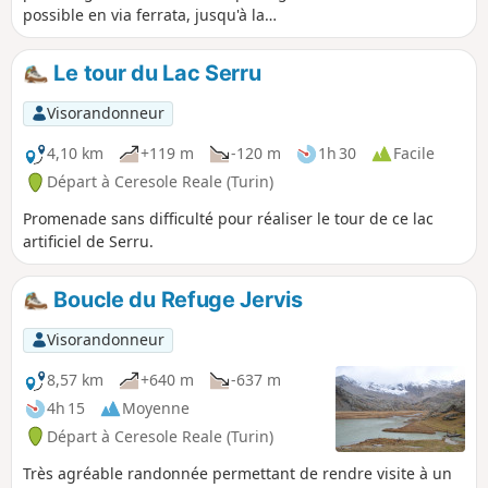
possible en via ferrata, jusqu'à la
frontière avec la France. Attention cette
randonnée est engagée entre les points
Le tour du Lac Serru
(4) et (6) avec notamment un
équipement spécifique par la variante
Visorandonneur
entre (5) et (6), elle est pour ces
passages réservée à des randonneurs
4,10 km
+119 m
-120 m
1h 30
Facile
aguerris et habitués à ces difficultés. La
Départ à Ceresole Reale (Turin)
portion entre (D/A) et (4) est par contre
Promenade sans difficulté pour réaliser le tour de ce lac
très accessible.
artificiel de Serru.
Boucle du Refuge Jervis
Visorandonneur
8,57 km
+640 m
-637 m
4h 15
Moyenne
Départ à Ceresole Reale (Turin)
Très agréable randonnée permettant de rendre visite à un