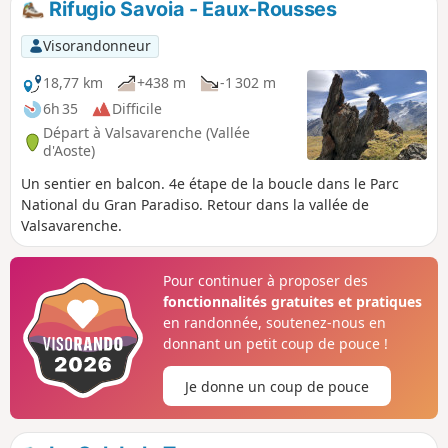
Rifugio Savoia - Eaux-Rousses
Visorandonneur
18,77 km
+438 m
-1 302 m
6h 35
Difficile
Départ à Valsavarenche (Vallée
d'Aoste)
Un sentier en balcon. 4e étape de la boucle dans le Parc
National du Gran Paradiso. Retour dans la vallée de
Valsavarenche.
Pour continuer à proposer des
fonctionnalités gratuites et pratiques
en randonnée, soutenez-nous en
donnant un petit coup de pouce !
Je donne un coup de pouce