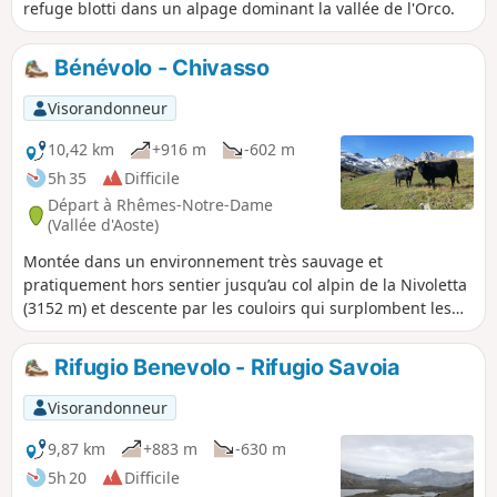
refuge blotti dans un alpage dominant la vallée de l'Orco.
Bénévolo - Chivasso
Visorandonneur
10,42 km
+916 m
-602 m
5h 35
Difficile
Départ à Rhêmes-Notre-Dame
(Vallée d'Aoste)
Montée dans un environnement très sauvage et
pratiquement hors sentier jusqu’au col alpin de la Nivoletta
(3152 m) et descente par les couloirs qui surplombent les
magnifiques Lacs Leitz et Rosset dans le Valsavarenche.
Ensuite, par de splendides alpages fleuris, hauts lieux de la
Rifugio Benevolo - Rifugio Savoia
délicieuse fontine, vous cheminez vers le Refuge Chivasso.
Visorandonneur
9,87 km
+883 m
-630 m
5h 20
Difficile