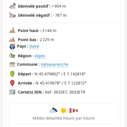
Dénivelé positif :
+ 954 m
Dénivelé négatif :
- 787 m
Point haut :
3 144 m
Point bas :
2 229 m
Pays :
Italie
Région :
Alpes
Commune :
Valsavarenche
Départ :
N 45.479802° / E 7.142816°
Arrivée :
N 45.419878° / E 7.122872°
Carte(s) IGN :
Ref. 3633ET, 3633ETR
Météo détaillée heure par heure