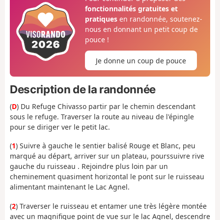
fonctionnalités gratuites et
pratiques
en randonnée, soutenez-
nous en donnant un petit coup de
pouce !
Je donne un coup de pouce
Description de la randonnée
(
D
) Du Refuge Chivasso partir par le chemin descendant
sous le refuge. Traverser la route au niveau de l'épingle
pour se diriger ver le petit lac.
(
1
) Suivre à gauche le sentier balisé Rouge et Blanc, peu
marqué au départ, arriver sur un plateau, pourssuivre rive
gauche du ruisseau . Rejoindre plus loin par un
cheminement quasiment horizontal le pont sur le ruisseau
alimentant maintenant le Lac Agnel.
(
2
) Traverser le ruisseau et entamer une très légère montée
avec un magnifique point de vue sur le lac Agnel, descendre