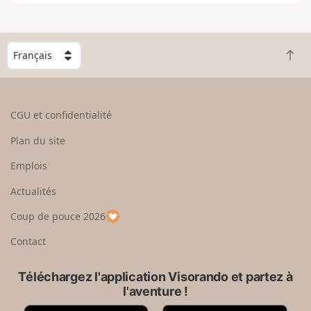
h
e
r
l
C
a
R
h
c
e
o
a
t
i
r
o
s
CGU et confidentialité
t
u
i
e
r
s
Plan du site
e
e
s
n
n
e
Emplois
g
h
z
r
Actualités
a
u
a
u
n
Coup de pouce 2026
n
t
p
d
a
Contact
y
s
Téléchargez l'application Visorando et partez à
l'aventure !