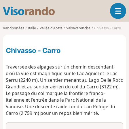
V
O
i
u
s
v
o
Randonnées
Italie
Vallée d'Aoste
Valsavarenche
Chivasso - Carro
r
r
i
a
r
n
Chivasso - Carro
l
d
a
o
n
Traversée des alpages sur un chemin descendant,
a
d’où la vue est magnifique sur le Lac Agniel et le Lac
v
Serru (2240 m). Un sentier menant au Lago Delle Rocc
i
g
Grandi et au sentier aérien du col du Carro (3122 m).
a
Le passage du col marque la frontière franco-
t
italienne et l’entrée dans le Parc National de la
i
Vanoise. Une descente raide conduit au Refuge du
o
Carro (2 759 m) pour un repos bien mérité.
n