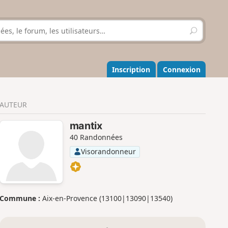
R
e
c
h
e
Inscription
Connexion
r
c
h
AUTEUR
e
r
mantix
40 Randonnées
Visorandonneur
Commune :
Aix-en-Provence (13100|13090|13540)