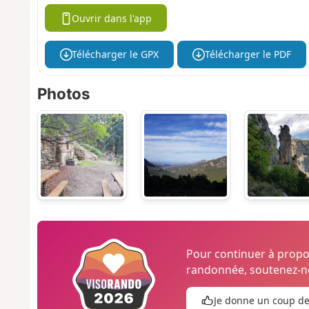
Ouvrir dans l'app
Télécharger le GPX
Télécharger le PDF
Photos
Pour continuer à prop
randonnée, soutenez-no
Je donne un coup d