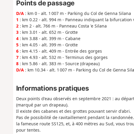
Points de passage
D/A
: km 0 - alt. 1 007 m - Parking du Col de Genna Silana
1
: km 0.22 - alt. 994 m - Panneau indiquant la bifurcation 
2
: km 2 - alt. 766 m - Panneau Costa 'e Silana
3
: km 3.01 - alt. 652 m - Grotte
4
: km 3.88 - alt. 399 m - Cabane
5
: km 4.05 - alt. 399 m - Grotte
6
: km 4.15 - alt. 409 m - Entrée des gorges
7
: km 4.93 - alt. 532 m - Terminus des gorges
8
: km 5.86 - alt. 383 m - Source (drapeau)
D/A
: km 10.34 - alt. 1 007 m - Parking du Col de Genna Sil
Informations pratiques
Deux points d'eau observés en septembre 2021 : au départ 
(marqué par un drapeau).
Il existe des cabanes et des grottes pouvant servir d'abri.
Pas de possibilité de ravitaillement pendant la randonnée.
la fameuse route SS125, et, à 400 mètres au Sud, vous t
pour tentes.