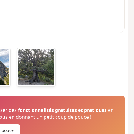
oser des
fonctionnalités gratuites et pratiques
en
us en donnant un petit coup de pouce !
e pouce