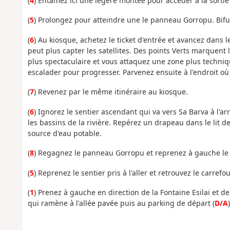
(
4
) Entamez ici une légère montée pour accéder à la sortie d
(
5
) Prolongez pour atteindre une le panneau Gorropu. Bifu
(
6
) Au kiosque, achetez le ticket d'entrée et avancez dans 
peut plus capter les satellites. Des points Verts marquent
plus spectaculaire et vous attaquez une zone plus technique
escalader pour progresser. Parvenez ensuite à l'endroit où
(
7
) Revenez par le même itinéraire au kiosque.
(
6
) Ignorez le sentier ascendant qui va vers Sa Barva à l'a
les bassins de la rivière. Repérez un drapeau dans le lit d
source d'eau potable.
(
8
) Regagnez le panneau Gorropu et reprenez à gauche le s
(
5
) Reprenez le sentier pris à l'aller et retrouvez le carrefour
(
1
) Prenez à gauche en direction de la Fontaine Esilai et de 
qui ramène à l'allée pavée puis au parking de départ (
D/A
)