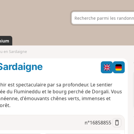
mium
pu en Sardaigne
Sardaigne
ir est spectaculaire par sa profondeur. Le sentier
lée du Flumineddu et le bourg perché de Dorgali. Vous
anéenne, d'émouvants chênes verts, immenses et
orêt.
n°
16858855