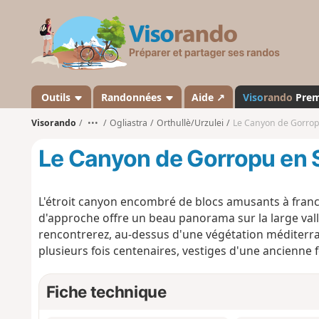
V
i
s
o
r
a
Outils
Randonnées
Aide ↗
Viso
rando
Pre
n
Visorando
•••
Ogliastra
Orthullè/Urzulei
Le Canyon de Gorro
d
o
Le Canyon de Gorropu en 
L'étroit canyon encombré de blocs amusants à franch
d'approche offre un beau panorama sur la large val
rencontrerez, au-dessus d'une végétation méditerr
plusieurs fois centenaires, vestiges d'une ancienne f
Fiche technique