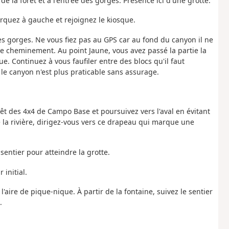
e la forêt et à l'entrée des gorges. Présence ici d'une grotte.
rquez à gauche et rejoignez le kiosque.
les gorges. Ne vous fiez pas au GPS car au fond du canyon il ne
 le cheminement. Au point Jaune, vous avez passé la partie la
. Continuez à vous faufiler entre des blocs qu'il faut
 le canyon n'est plus praticable sans assurage.
rrêt des 4x4 de Campo Base et poursuivez vers l'aval en évitant
e la rivière, dirigez-vous vers ce drapeau qui marque une
entier pour atteindre la grotte.
 initial.
l'aire de pique-nique. À partir de la fontaine, suivez le sentier
.