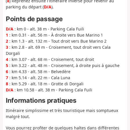
(
8
) Reprenez ensuite l'itinéraire inverse pour revenir au
parking du départ (
D/A
).
Points de passage
D/A
: km 0 - alt. 38 m - Parking Cala Fuili
1
: km 0.31 - alt. 56 m - À droite vers Bue Marino 1
2
: km 1.3 - alt. 132 m - Tout droit vers Bue Marino 2
3
: km 2.8 - alt. 69 m - Croisement, tout droit vers Cala
Dorgali
4
: km 3.07 - alt. 68 m - Croisement, tout droit
5
: km 3.22 - alt. 48 m - Croisement, à droite puis à gauche
6
: km 4.33 - alt. 58 m - Belvedère
7
: km 5.14 - alt. 22 m - Cala Luna
8
: km 5.29 - alt. 18 m - Grotte di Dorgali
D/A
: km 10.58 - alt. 38 m - Parking Cala Fuili
Informations pratiques
Itinéraire simplissime et très touristique mais somptueux
malgré tout.
Vous pourrez profiter de quelques haltes dans différentes