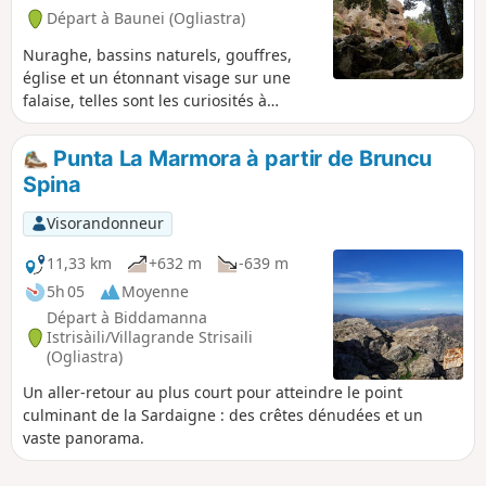
Départ à Baunei (Ogliastra)
Nuraghe, bassins naturels, gouffres,
église et un étonnant visage sur une
falaise, telles sont les curiosités à
découvrir au cours d'une balade facile
dans un environnement sauvage, parmi
Punta La Marmora à partir de Bruncu
les cochons et les ânes en liberté. Peu
Spina
couru et reposant après l’aller-retour à
Cala Goritze qui attire la plupart des
Visorandonneur
randonneurs.
11,33 km
+632 m
-639 m
5h 05
Moyenne
Départ à Biddamanna
Istrisàili/Villagrande Strisaili
(Ogliastra)
Un aller-retour au plus court pour atteindre le point
culminant de la Sardaigne : des crêtes dénudées et un
vaste panorama.