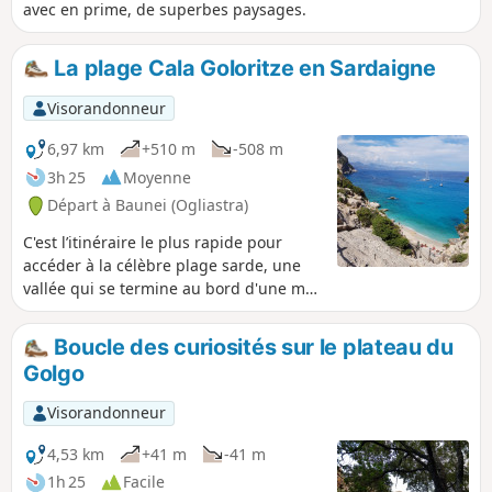
avec en prime, de superbes paysages.
La plage Cala Goloritze en Sardaigne
Visorandonneur
6,97 km
+510 m
-508 m
3h 25
Moyenne
Départ à Baunei (Ogliastra)
C'est l’itinéraire le plus rapide pour
accéder à la célèbre plage sarde, une
vallée qui se termine au bord d'une mer
de carte postale.
Boucle des curiosités sur le plateau du
Golgo
Visorandonneur
4,53 km
+41 m
-41 m
1h 25
Facile