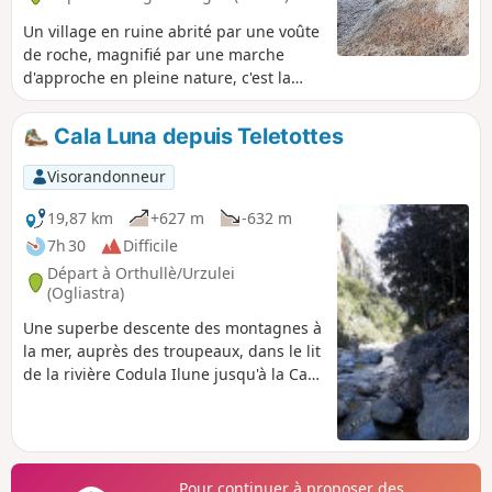
Un village en ruine abrité par une voûte
de roche, magnifié par une marche
d'approche en pleine nature, c'est la
découverte que l'on fait après avoir
franchi un col, plongé dans une vallée
Cala Luna depuis Teletottes
et escaladé le versant suivant. En prime
un magnifique point de vue sur une
Visorandonneur
troisième vallée.
19,87 km
+627 m
-632 m
7h 30
Difficile
Départ à Orthullè/Urzulei
(Ogliastra)
Une superbe descente des montagnes à
la mer, auprès des troupeaux, dans le lit
de la rivière Codula Ilune jusqu'à la Cala
Luna. Du fait de sa durée et de la route
menant au point de départ, ce circuit à
l'avantage d'être peu touristique.
Pour continuer à proposer des