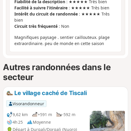
Fiabilité de la description
: ★★★★★ Très bien
Facilité à suivre l'itinéraire
: ★★★★★ Très bien
Intérêt du circuit de randonnée
: ★★★★★ Très
bien
Circuit très fréquenté
: Non
Magnifiques paysage . sentier caillouteux. plage
extraordinaire. peu de monde en cette saison
Autres randonnées dans le
secteur
Le village caché de Tiscali
Visorandonneur
9,62 km
+591 m
-592 m
4h 25
Moyenne
Départ à Durgali/Dorgali (Nuoro)