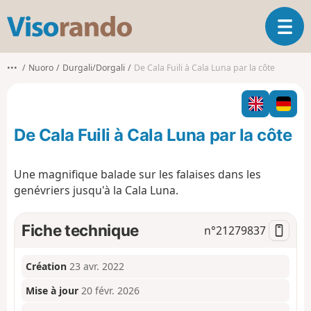
V
O
i
u
s
v
o
•••
Nuoro
Durgali/Dorgali
De Cala Fuili à Cala Luna par la côte
r
r
i
a
r
n
l
d
De Cala Fuili à Cala Luna par la côte
a
o
n
a
Une magnifique balade sur les falaises dans les
v
genévriers jusqu'à la Cala Luna.
i
g
a
Fiche technique
n°
21279837
t
i
o
Création
23 avr. 2022
n
Mise à jour
20 févr. 2026