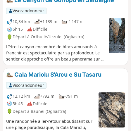
Le Canyon de Gorropu en Sardaigne
Visorandonneur
10,34 km
+1 139 m
-1 147 m
6h 15
Difficile
Départ à Orthullè/Urzulei (Ogliastra)
L'étroit canyon encombré de blocs amusants à
franchir est spectaculaire par sa profondeur. Le
sentier d'approche offre un beau panorama sur la
large vallée du Flumineddu et le bourg perché de
Dorgali. Vous rencontrerez, au-dessus d'une
Cala Mariolu S'Arcu e Su Tasaru
végétation méditerranéenne, d'émouvants chênes
verts, immenses et plusieurs fois centenaires,
Visorandonneur
vestiges d'une ancienne forêt.
12,12 km
+792 m
-791 m
5h 45
Difficile
Départ à Baunei (Ogliastra)
Une randonnée aller-retour aboutissant sur
une plage paradisiaque, la Cala Mariolu,