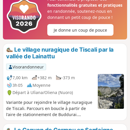
fonctionnalités gratuites et pratiques
en randonnée, soutenez-nous en
donnant un petit coup de pouce !
Je donne un coup de pouce
Le village nuragique de Tiscali par la
vallée de Lainattu
Visorandonneur
7,00 km
+382 m
-373 m
3h 05
Moyenne
Départ à Ulìana/Oliena (Nuoro)
Variante pour rejoindre le village nuragique
de Tiscali. Parcours en boucle à partir de
l'aire de stationnement de Buddurai.
Randonnée très agréable, différents types
de terrains traversés et vues sur la vallée.