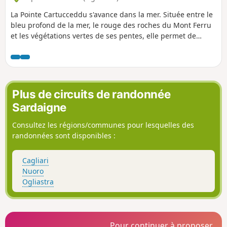
La Pointe Cartucceddu s'avance dans la mer. Située entre le
bleu profond de la mer, le rouge des roches du Mont Ferru
et les végétations vertes de ses pentes, elle permet de
prendre de belles photos de la côte. C'est une zone sauvage
et peu touristique mais dont le chemin est bien entretenu.
Il serpente presque en totalité sous des chênes verts qui
protègent du soleil.
Plus de circuits de randonnée
Sardaigne
Consultez les régions/communes pour lesquelles des
randonnées sont disponibles :
Cagliari
Nuoro
Ogliastra
Pour continuer à proposer