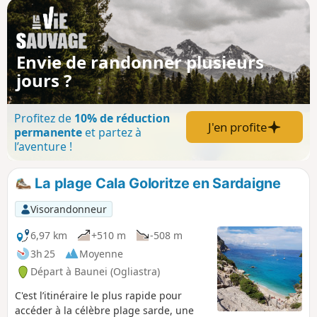
couru et reposant après l’aller-retour à
Cala Goritze qui attire la plupart des
randonneurs.
Envie de randonner plusieurs
jours ?
Profitez de
10% de réduction
J'en profite
permanente
et partez à
l’aventure !
La plage Cala Goloritze en Sardaigne
Visorandonneur
6,97 km
+510 m
-508 m
3h 25
Moyenne
Départ à Baunei (Ogliastra)
C'est l’itinéraire le plus rapide pour
accéder à la célèbre plage sarde, une