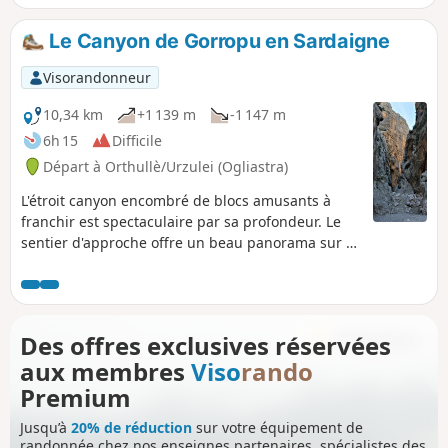
Le Canyon de Gorropu en Sardaigne
Visorandonneur
10,34 km
+1 139 m
-1 147 m
6h 15
Difficile
Départ à Orthullè/Urzulei (Ogliastra)
L'étroit canyon encombré de blocs amusants à
franchir est spectaculaire par sa profondeur. Le
sentier d'approche offre un beau panorama sur la
large vallée du Flumineddu et le bourg perché de
Dorgali. Vous rencontrerez, au-dessus d'une
végétation méditerranéenne, d'émouvants chênes
verts, immenses et plusieurs fois centenaires,
Des offres exclusives réservées
vestiges d'une ancienne forêt.
aux membres
Viso
rando
Premium
Jusqu’à
20% de réduction
sur votre équipement de
randonnée chez nos enseignes partenaires, spécialistes des