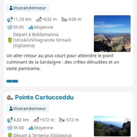
Visorandonneur
11,33 km
+632 m
-639 m
5h 05
Moyenne
Départ à Biddamanna
Istrisàili/Villagrande Strisaili
(Ogliastra)
Un aller-retour au plus court pour atteindre le point
culminant de la Sardaigne : des crêtes dénudées et un
vaste panorama.
Pointe Cartucceddu
Visorandonneur
4,82 km
+572 m
-572 m
3h 00
Moyenne
Départ à Tertenia (Ogliastra)