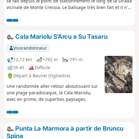
se fait depuis le point de stationnement le long de la Strada
vicinale de Monte Cressia. Le balisage très bien fait et il n'y
a aucune difficulté de parcours, il suffit de suivre le sentier.
Cala Mariolu S'Arcu e Su Tasaru
Visorandonneur
12,12 km
+792 m
-791 m
5h 45
Difficile
Départ à Baunei (Ogliastra)
Une randonnée aller-retour aboutissant sur
une plage paradisiaque, la Cala Mariolu,
avec en prime, de superbes paysages.
Punta La Marmora à partir de Bruncu
Spina