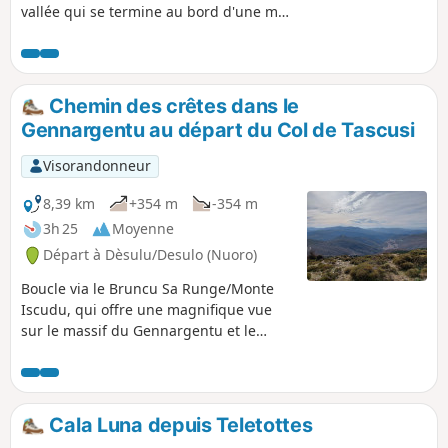
vallée qui se termine au bord d'une mer
de carte postale.
Chemin des crêtes dans le
Gennargentu au départ du Col de Tascusi
Visorandonneur
8,39 km
+354 m
-354 m
3h 25
Moyenne
Départ à Dèsulu/Desulo (Nuoro)
Boucle via le Bruncu Sa Runge/Monte
Iscudu, qui offre une magnifique vue
sur le massif du Gennargentu et le
village de Desulo. La randonnée est peu
balisée, mais sans grande difficulté,
surtout si on se contente de l'aller-
retour sur le chemin des crêtes :
Cala Luna depuis Teletottes
quelques rares marques Oranges et