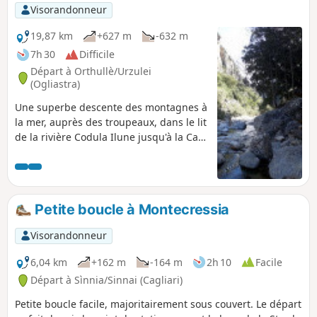
Jaunes. Le parcours propose une boucle
Visorandonneur
par la forêt mais on aurait pu à la place
prolonger vers le mont Bruncu Spina.
19,87 km
+627 m
-632 m
D'amusantes rencontres d'animaux
7h 30
Difficile
d'élevage en liberté à prévoir !
Départ à Orthullè/Urzulei
(Ogliastra)
Une superbe descente des montagnes à
la mer, auprès des troupeaux, dans le lit
de la rivière Codula Ilune jusqu'à la Cala
Luna. Du fait de sa durée et de la route
menant au point de départ, ce circuit à
l'avantage d'être peu touristique.
Petite boucle à Montecressia
Visorandonneur
6,04 km
+162 m
-164 m
2h 10
Facile
Départ à Sìnnia/Sinnai (Cagliari)
Petite boucle facile, majoritairement sous couvert. Le départ