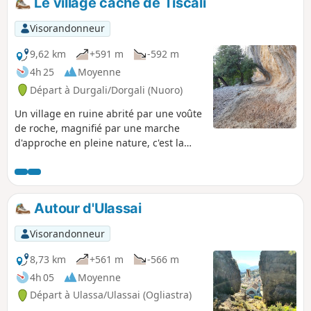
Le village caché de Tiscali
Visorandonneur
9,62 km
+591 m
-592 m
4h 25
Moyenne
Départ à Durgali/Dorgali (Nuoro)
Un village en ruine abrité par une voûte
de roche, magnifié par une marche
d'approche en pleine nature, c'est la
découverte que l'on fait après avoir
franchi un col, plongé dans une vallée
et escaladé le versant suivant. En prime
un magnifique point de vue sur une
Autour d'Ulassai
troisième vallée.
Visorandonneur
8,73 km
+561 m
-566 m
4h 05
Moyenne
Départ à Ulassa/Ulassai (Ogliastra)