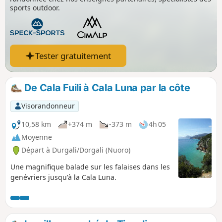
sports outdoor.
Tester gratuitement
De Cala Fuili à Cala Luna par la côte
Visorandonneur
10,58 km
+374 m
-373 m
4h 05
Moyenne
Départ à Durgali/Dorgali (Nuoro)
Une magnifique balade sur les falaises dans les
genévriers jusqu'à la Cala Luna.