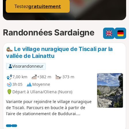
Testez
gratuitement
Randonnées Sardaigne
Le village nuragique de Tiscali par la
vallée de Lainattu
Visorandonneur
7,00 km
+382 m
-373 m
3h 05
Moyenne
Départ à Ulìana/Oliena (Nuoro)
Variante pour rejoindre le village nuragique
de Tiscali. Parcours en boucle à partir de
l'aire de stationnement de Buddurai.
Randonnée très agréable, différents types
de terrains traversés et vues sur la vallée.