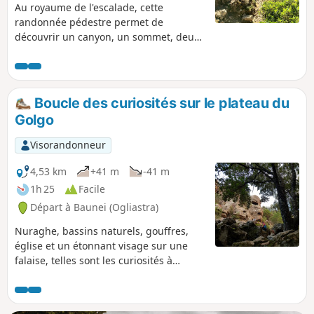
Au royaume de l'escalade, cette
randonnée pédestre permet de
découvrir un canyon, un sommet, deux
grottes et beaucoup de falaises qui
procurent des vues magnifiques sur les
villages et les vallées voisines.
Boucle des curiosités sur le plateau du
Golgo
Visorandonneur
4,53 km
+41 m
-41 m
1h 25
Facile
Départ à Baunei (Ogliastra)
Nuraghe, bassins naturels, gouffres,
église et un étonnant visage sur une
falaise, telles sont les curiosités à
découvrir au cours d'une balade facile
dans un environnement sauvage, parmi
les cochons et les ânes en liberté. Peu