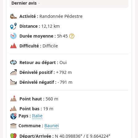
Dernier avis
–
Activité :
Randonnée Pédestre
Distance :
12,12 km
Durée moyenne :
5h 45
Difficulté :
Difficile
Retour au départ :
Oui
Dénivelé positif :
+ 792 m
Dénivelé négatif :
- 791 m
Point haut :
560 m
Point bas :
19 m
Pays :
Italie
Commune :
Baunei
Départ/Arrivée :
N 40.098836° / E 9.664224°