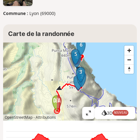
Commune :
Lyon (69000)
Carte de la randonnée
6
5
4
3
2
1
3D
NOUVEAU
A
OpenStreetMap -
Attributions
ff
i
c