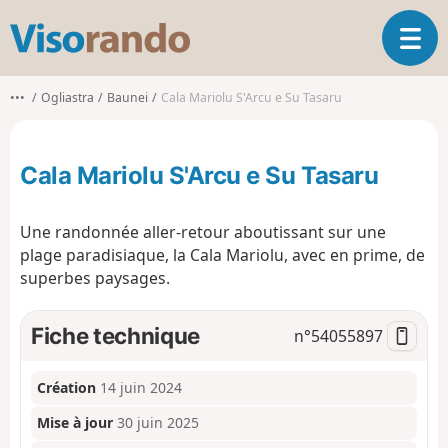
V
O
i
u
s
v
o
•••
Ogliastra
Baunei
Cala Mariolu S'Arcu e Su Tasaru
r
r
i
a
r
n
Cala Mariolu S'Arcu e Su Tasaru
l
d
a
o
n
Une randonnée aller-retour aboutissant sur une
a
plage paradisiaque, la Cala Mariolu, avec en prime, de
v
superbes paysages.
i
g
a
Fiche technique
n°
54055897
t
i
o
Création
14 juin 2024
n
Mise à jour
30 juin 2025