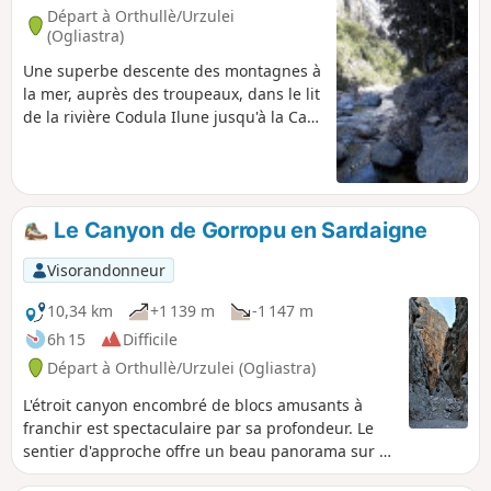
Départ à Orthullè/Urzulei
(Ogliastra)
Une superbe descente des montagnes à
la mer, auprès des troupeaux, dans le lit
de la rivière Codula Ilune jusqu'à la Cala
Luna. Du fait de sa durée et de la route
menant au point de départ, ce circuit à
l'avantage d'être peu touristique.
Le Canyon de Gorropu en Sardaigne
Visorandonneur
10,34 km
+1 139 m
-1 147 m
6h 15
Difficile
Départ à Orthullè/Urzulei (Ogliastra)
L'étroit canyon encombré de blocs amusants à
franchir est spectaculaire par sa profondeur. Le
sentier d'approche offre un beau panorama sur la
large vallée du Flumineddu et le bourg perché de