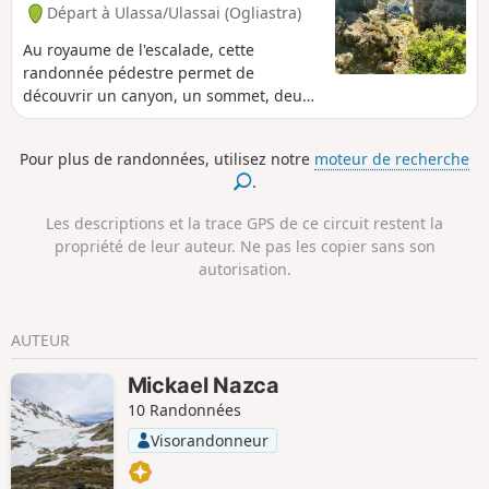
Départ à Ulassa/Ulassai (Ogliastra)
Au royaume de l'escalade, cette
randonnée pédestre permet de
découvrir un canyon, un sommet, deux
grottes et beaucoup de falaises qui
procurent des vues magnifiques sur les
Pour plus de randonnées, utilisez notre
moteur de recherche
villages et les vallées voisines.
.
Les descriptions et la trace GPS de ce circuit restent la
propriété de leur auteur. Ne pas les copier sans son
autorisation.
AUTEUR
Mickael Nazca
10 Randonnées
Visorandonneur