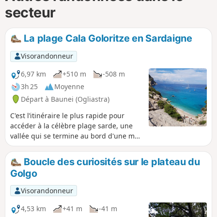
secteur
La plage Cala Goloritze en Sardaigne
Visorandonneur
6,97 km
+510 m
-508 m
3h 25
Moyenne
Départ à Baunei (Ogliastra)
C'est l’itinéraire le plus rapide pour
accéder à la célèbre plage sarde, une
vallée qui se termine au bord d'une mer
de carte postale.
Boucle des curiosités sur le plateau du
Golgo
Visorandonneur
4,53 km
+41 m
-41 m