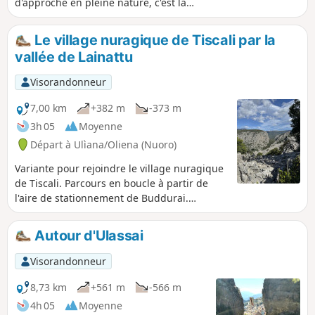
d'approche en pleine nature, c'est la
découverte que l'on fait après avoir
franchi un col, plongé dans une vallée
Le village nuragique de Tiscali par la
et escaladé le versant suivant. En prime
vallée de Lainattu
un magnifique point de vue sur une
troisième vallée.
Visorandonneur
7,00 km
+382 m
-373 m
3h 05
Moyenne
Départ à Ulìana/Oliena (Nuoro)
Variante pour rejoindre le village nuragique
de Tiscali. Parcours en boucle à partir de
l'aire de stationnement de Buddurai.
Randonnée très agréable, différents types
de terrains traversés et vues sur la vallée.
Autour d'Ulassai
Visorandonneur
8,73 km
+561 m
-566 m
4h 05
Moyenne