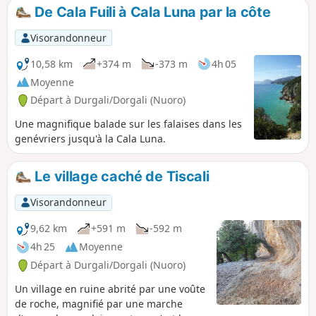
Dorgali. Vous rencontrerez, au-dessus d'une
De Cala Fuili à Cala Luna par la côte
végétation méditerranéenne, d'émouvants chênes
verts, immenses et plusieurs fois centenaires,
Visorandonneur
vestiges d'une ancienne forêt.
10,58 km
+374 m
-373 m
4h 05
Moyenne
Départ à Durgali/Dorgali (Nuoro)
Une magnifique balade sur les falaises dans les
genévriers jusqu'à la Cala Luna.
Le village caché de Tiscali
Visorandonneur
9,62 km
+591 m
-592 m
4h 25
Moyenne
Départ à Durgali/Dorgali (Nuoro)
Un village en ruine abrité par une voûte
de roche, magnifié par une marche