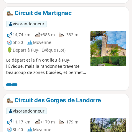
Circuit de Martignac
Visorandonneur
14,74 km
+383 m
-382 m
5h 20
Moyenne
Départ à Puy-l'Évêque (Lot)
Le départ et la fin ont lieu à Puy-
l'Évêque, mais la randonnée traverse
beaucoup de zones boisées, et permet,
également, de découvrir quelques sites
naturels et bâtis anciens. La visite de la
petite église de Martignac, avec ses
fresques magnifiques, est un moment
Circuit des Gorges de Landorre
fort de la randonnée. La randonnée se
termine par la visite, en descente, de la
Visorandonneur
vieille ville de Puy-l'Évêque, avec vue sur
le Lot. Idéal pour une pause reposante
11,17 km
+179 m
-179 m
et gourmande.
3h 40
Moyenne