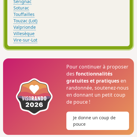
Sérignac
Soturac
Touffailles
Touzac (Lot)
Valprionde
Villesèque
Vire-sur-Lot
Pour continuer à proposer
des
fonctionnalités
gratuites et pratiques
en
randonnée, soutenez-nous
en donnant un petit coup
de pouce !
Je donne un coup de
pouce