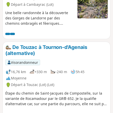
Départ à Cambayrac (Lot)
Une belle randonnée à la découverte
des Gorges de Landorre par des
chemins ombragés et féeriques.
Découvrez de nombreux bijoux
patrimoniaux tout au long du circuit.
De Touzac à Tournon-d'Agenais
(alternative)
Visorandonneur
16,76 km
+330 m
-240 m
5h 45
Moyenne
Départ à Touzac (Lot) (Lot)
Étape du chemin de Saint-Jacques de Compostelle, sur la
variante de Rocamadour par le GR® 652. Je la qualifie
d'alternative car, sur une partie du parcours, elle ne suit pas
le tracé du GR® 652, pour éviter un peu des chemins