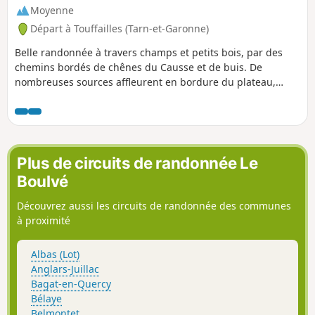
Moyenne
Départ à Touffailles (Tarn-et-Garonne)
Belle randonnée à travers champs et petits bois, par des
chemins bordés de chênes du Causse et de buis. De
nombreuses sources affleurent en bordure du plateau,
créant fontaines et lavoirs. Les affleurements calcaires et la
couleur des pierres des maisons caractérisent le Quercy
Blanc et le Pays de Serres.
Plus de circuits de randonnée Le
Boulvé
Découvrez aussi les circuits de randonnée des communes
à proximité
Albas (Lot)
Anglars-Juillac
Bagat-en-Quercy
Bélaye
Belmontet