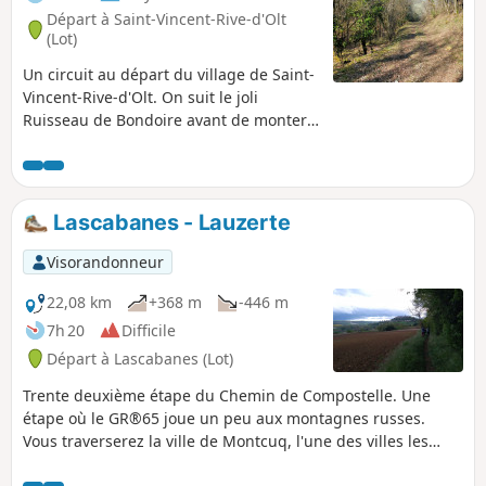
Départ à Saint-Vincent-Rive-d'Olt
(Lot)
Un circuit au départ du village de Saint-
Vincent-Rive-d'Olt. On suit le joli
Ruisseau de Bondoire avant de monter
entre les chênes et sapins pour
atteindre le plateau et le hameau des
Roques. La randonnée passe entre
chênes, vignes et truffières avant de
Lascabanes - Lauzerte
redescendre au village.
Visorandonneur
22,08 km
+368 m
-446 m
7h 20
Difficile
Départ à Lascabanes (Lot)
Trente deuxième étape du Chemin de Compostelle. Une
étape où le GR®65 joue un peu aux montagnes russes.
Vous traverserez la ville de Montcuq, l'une des villes les
plus célèbres de France, popularisée dans les années 1970