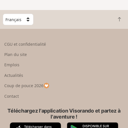
C
R
h
e
o
t
i
o
s
CGU et confidentialité
u
i
r
s
Plan du site
e
s
n
e
Emplois
h
z
Actualités
a
u
u
n
Coup de pouce 2026
t
p
a
Contact
y
s
Téléchargez l'application Visorando et partez à
l'aventure !
A
G