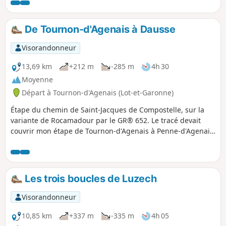
difficilement praticables de ce mois de mai 2024.
De Tournon-d'Agenais à Dausse
Visorandonneur
13,69 km
+212 m
-285 m
4h 30
Moyenne
Départ à Tournon-d'Agenais (Lot-et-Garonne)
Étape du chemin de Saint-Jacques de Compostelle, sur la
variante de Rocamadour par le GR® 652. Le tracé devait
couvrir mon étape de Tournon-d'Agenais à Penne-d'Agenais,
mais, suite à un problème technique, le tracé est
interrompu à Dausse.
Les trois boucles de Luzech
Visorandonneur
10,85 km
+337 m
-335 m
4h 05