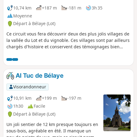
10,74 km
+187 m
-181 m
3h 35
Moyenne
Départ à Bélaye (Lot)
Ce circuit vous fera découvrir deux des plus jolis villages de
la vallée du Lot et du vignoble. Ces villages sont par ailleurs
chargés d'histoire et conservent des témoignages bien
visibles de ce passé.
Al Tuc de Bélaye
Visorandonneur
10,91 km
+199 m
-197 m
1h30
Facile
Départ à Bélaye (Lot)
Un joli sentier de 12 km presque toujours en
sous-bois, agréable en été. Il manque un