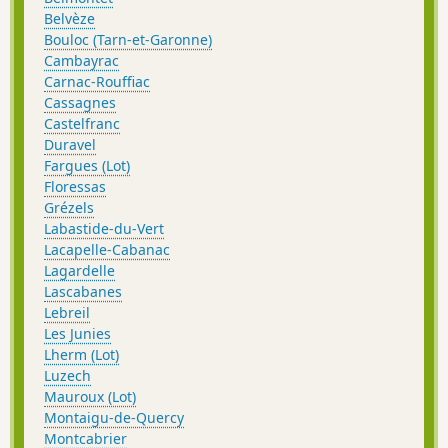
Belvèze
Bouloc (Tarn-et-Garonne)
Cambayrac
Carnac-Rouffiac
Cassagnes
Castelfranc
Duravel
Fargues (Lot)
Floressas
Grézels
Labastide-du-Vert
Lacapelle-Cabanac
Lagardelle
Lascabanes
Lebreil
Les Junies
Lherm (Lot)
Luzech
Mauroux (Lot)
Montaigu-de-Quercy
Montcabrier