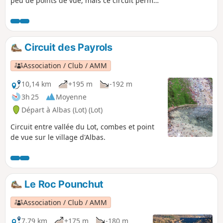
peu de points de vue, mais ce circuit permet
de découvrir le joli village de Grézels et une
fois au Tuc, on aperçoit le Lot à nos pieds.
Circuit des Payrols
Association / Club / AMM
10,14 km
+195 m
-192 m
3h 25
Moyenne
Départ à Albas (Lot) (Lot)
Circuit entre vallée du Lot, combes et point
de vue sur le village d'Albas.
Le Roc Pounchut
Association / Club / AMM
7,79 km
+175 m
-180 m