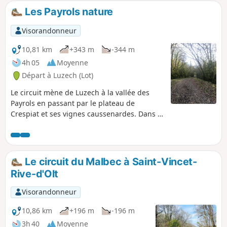
Les Payrols nature
Visorandonneur
10,81 km
+343 m
-344 m
4h 05
Moyenne
Départ à Luzech (Lot)
Le circuit mène de Luzech à la vallée des
Payrols en passant par le plateau de
Crespiat et ses vignes caussenardes. Dans la
vallée des Payrols se nichent quelques
curiosités géologiques qui méritent le
détour ! L’aller et le retour se font sur de jolis
sentiers qui offrent de beaux panoramas ou,
Le circuit du Malbec à Saint-Vincet-
au contraire, de l’intimité et du calme.
Rive-d'Olt
Visorandonneur
10,86 km
+196 m
-196 m
3h 40
Moyenne