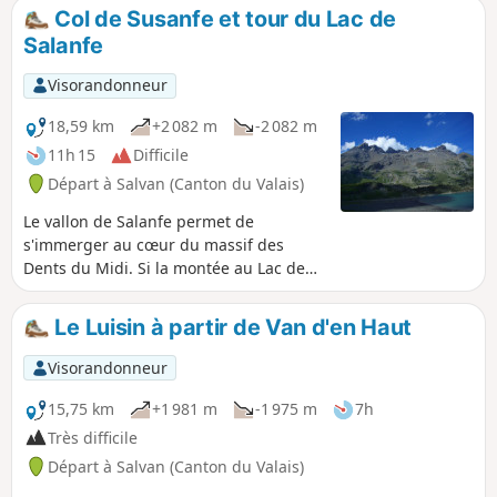
chemin en balcon sous la Dent du Salentin. Cela permet de
Col de Susanfe et tour du Lac de
profiter du spectaculaire itinéraire des gorges du Dailley en
Salanfe
faisant une balade à la journée, et pas simplement un aller-
retour depuis le parking.
Visorandonneur
18,59 km
+2 082 m
-2 082 m
11h 15
Difficile
Départ à Salvan (Canton du Valais)
Le vallon de Salanfe permet de
s'immerger au cœur du massif des
Dents du Midi. Si la montée au Lac de
Salanfe est une promenade accessible à
tous, son prolongement jusqu'au Col de
Le Luisin à partir de Van d'en Haut
Susanfe est plus alpin mais bien tracé
et balisé et s'ouvre sur de plus vastes
Visorandonneur
vues. La descente proposée, moins
fréquentée mais finalement plus facile
15,75 km
+1 981 m
-1 975 m
7h
permet de varier les points de vue sur le
Très difficile
bassin du Lac de Salanfe qu'elle
Départ à Salvan (Canton du Valais)
contourne.