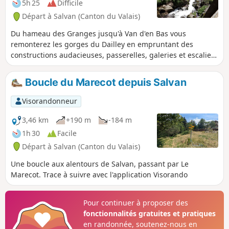
5h 25
Difficile
Départ à Salvan (Canton du Valais)
Du hameau des Granges jusqu'à Van d'en Bas vous
remonterez les gorges du Dailley en empruntant des
constructions audacieuses, passerelles, galeries et escaliers
vertigineux. La Salanfe dévale les gorges abruptes sur
plusieurs paliers. La vue est à couper le souffle. Vous
Boucle du Marecot depuis Salvan
profiterez de nombreux points de vues sur les sommets des
Alpes. Vous traverserez le magnifique Vallon de Van. Le soir
Visorandonneur
à Salanfe, vous pourrez déjà admirer les Dents du Midi qui
se détachent derrière le lac
3,46 km
+190 m
-184 m
1h 30
Facile
Départ à Salvan (Canton du Valais)
Une boucle aux alentours de Salvan, passant par Le
Marecot. Trace à suivre avec l'application Visorando
Pour continuer à proposer des
fonctionnalités gratuites et pratiques
en randonnée, soutenez-nous en