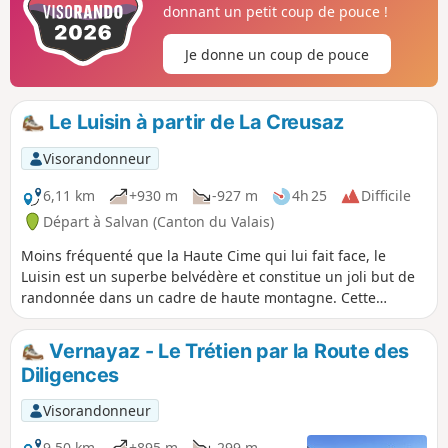
donnant un petit coup de pouce !
Je donne un coup de pouce
Le Luisin à partir de La Creusaz
Visorandonneur
6,11 km
+930 m
-927 m
4h 25
Difficile
Départ à Salvan (Canton du Valais)
Moins fréquenté que la Haute Cime qui lui fait face, le
Luisin est un superbe belvédère et constitue un joli but de
randonnée dans un cadre de haute montagne. Cette
randonnée offre un accès original à ce beau sommet, en
partant de haut et dans un cadre sauvage.
Vernayaz - Le Trétien par la Route des
Diligences
Visorandonneur
9,50 km
+895 m
-299 m