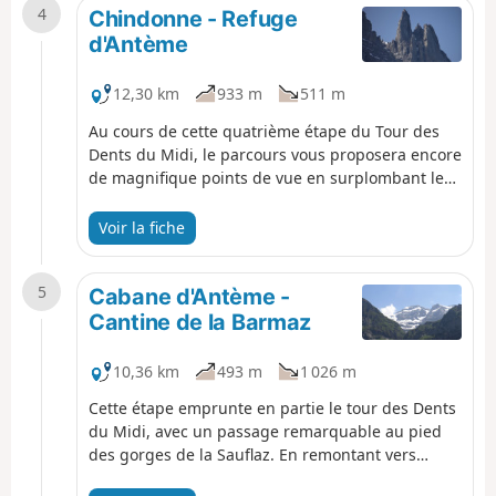
4
Chindonne - Refuge
d'Antème
12,30 km
933 m
511 m
Au cours de cette quatrième étape du Tour des
Dents du Midi, le parcours vous proposera encore
de magnifique points de vue en surplombant le
Val-d'Illiez. Au Signal de Soi vous contemplerez la
Tête de Chalin, la Cime de l'Est, la cathédrale et la
Voir la fiche
Dent Jaune. À la cabane d'Antème,
merveilleusement située au pied de la Haute
5
Cime, vous profiterez d'un coucher de soleil sur
Cabane d'Antème -
les Dents du Midi et aussi sur les Portes du Soleil.
Cantine de la Barmaz
10,36 km
493 m
1 026 m
Cette étape emprunte en partie le tour des Dents
du Midi, avec un passage remarquable au pied
des gorges de la Sauflaz. En remontant vers
Bonavau, vous basculerez sur le Tour des Dents