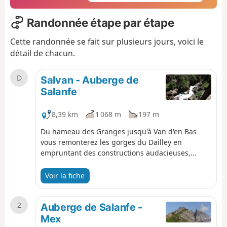
Randonnée étape par étape
Cette randonnée se fait sur plusieurs jours, voici le
détail de chacun.
D
Salvan - Auberge de
Salanfe
8,39 km
1 068 m
197 m
Du hameau des Granges jusqu'à Van d'en Bas
vous remonterez les gorges du Dailley en
empruntant des constructions audacieuses,
passerelles, galeries et escaliers vertigineux. La
Salanfe dévale les gorges abruptes sur plusieurs
Voir la fiche
paliers. La vue est à couper le souffle. Vous
profiterez de nombreux points de vues sur les
2
sommets des Alpes. Vous traverserez le
Auberge de Salanfe -
magnifique Vallon de Van. Le soir à Salanfe, vous
Mex