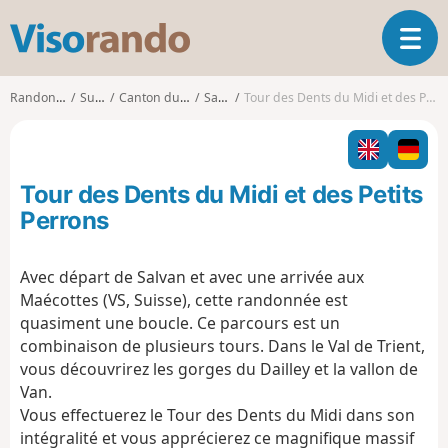
V
O
i
u
s
v
o
Randonnées
Suisse
Canton du Valais
Salvan
Tour des Dents du Midi et des Petits Perrons
r
r
i
a
r
n
l
d
Tour des Dents du Midi et des Petits
a
o
n
Perrons
a
v
Avec départ de Salvan et avec une arrivée aux
i
Maécottes (VS, Suisse), cette randonnée est
g
a
quasiment une boucle. Ce parcours est un
t
combinaison de plusieurs tours. Dans le Val de Trient,
i
vous découvrirez les gorges du Dailley et la vallon de
o
Van.
n
Vous effectuerez le Tour des Dents du Midi dans son
intégralité et vous apprécierez ce magnifique massif