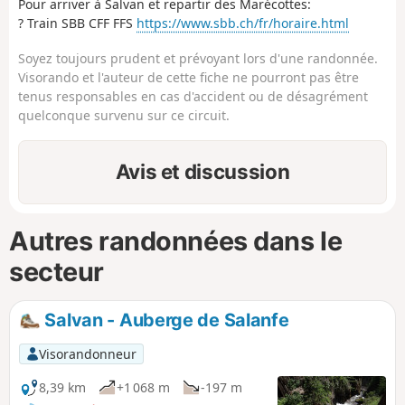
Pour arriver à Salvan et repartir des Marécottes:
? Train SBB CFF FFS
https://www.sbb.ch/fr/horaire.html
Soyez toujours prudent et prévoyant lors d'une randonnée.
Visorando et l'auteur de cette fiche ne pourront pas être
tenus responsables en cas d'accident ou de désagrément
quelconque survenu sur ce circuit.
Avis et discussion
Autres randonnées dans le
secteur
Salvan - Auberge de Salanfe
Visorandonneur
8,39 km
+1 068 m
-197 m