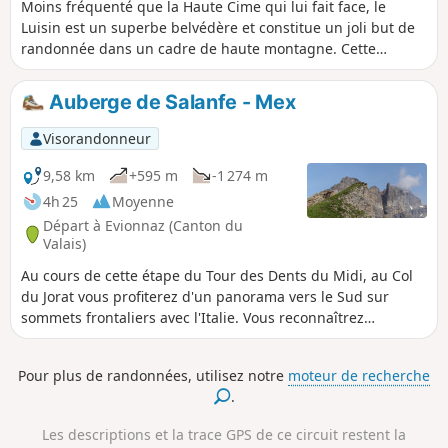
Moins fréquenté que la Haute Cime qui lui fait face, le
Luisin est un superbe belvédère et constitue un joli but de
randonnée dans un cadre de haute montagne. Cette
randonnée longue et exigeante offre sans doute la voie
d'accès la plus aisée à ce beau sommet. N.B. Le dénivelé
Auberge de Salanfe - Mex
affiché est surestimé : compter de l'ordre de 1 400 m.
Visorandonneur
9,58 km
+595 m
-1 274 m
4h 25
Moyenne
Départ à Evionnaz (Canton du
Valais)
Au cours de cette étape du Tour des Dents du Midi, au Col
du Jorat vous profiterez d'un panorama vers le Sud sur
sommets frontaliers avec l'Italie. Vous reconnaîtrez
surement le Mont Cervin. Vous aurez aussi une vie
plongeante sur le Lac de Salanfe, avec en toile de fond le
Pour plus de randonnées, utilisez notre
moteur de recherche
Dôme de la Sallière. Coté Nord, c'est la vallée du Rhône qui
.
vous attend. Au petit village de Mex, niché sur un plateau,
plusieurs belvédères vous réserveront une vue sur les
Les descriptions et la trace GPS de ce circuit restent la
villages de la Vallée, jusqu'au Lac Léman.