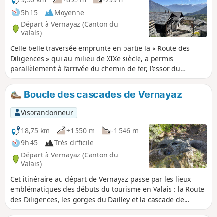
5h 15
Moyenne
Départ à Vernayaz (Canton du
Valais)
Celle belle traversée emprunte en partie la « Route des
Diligences » qui au milieu de XIXe siècle, a permis
parallèlement à l’arrivée du chemin de fer, l’essor du
tourisme dans la vallée du Trient. La randonnée permet
également d’admirer les chalets historiques des villages de
Boucle des cascades de Vernayaz
Les Granges, Les Marécottes, et Le Trétien.Accessible en
transport en commun.
Visorandonneur
18,75 km
+1 550 m
-1 546 m
9h 45
Très difficile
Départ à Vernayaz (Canton du
Valais)
Cet itinéraire au départ de Vernayaz passe par les lieux
emblématiques des débuts du tourisme en Valais : la Route
des Diligences, les gorges du Dailley et la cascade de
Pissevache. Pour faire une boucle, on emprunte un joli