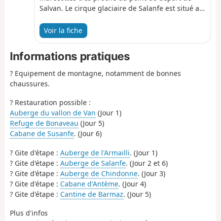
Salvan. Le cirque glaciaire de Salanfe est situé au
carrefour de nombreux sentiers de randonnée.
C'est par le Col de la Golette, peu fréquenté, que
Voir la fiche
vous terminerez tour. Le passage est assez étroit,
le début de la descente est équipé de chaines. Au
Informations pratiques
col vous profiterez une dernière fois d'une vue
sur Les Dents du Midi et du lac de Salanfe. À l'Est
? Equipement de montagne, notamment de bonnes
vous profiterez du panorama sur les Alpes
chaussures.
Valaisannes.
? Restauration possible :
Auberge du vallon de Van
(Jour 1)
Refuge de Bonaveau
(Jour 5)
Cabane de Susanfe
. (Jour 6)
? Gite d'étape :
Auberge de l'Armailli
. (Jour 1)
? Gite d'étape :
Auberge de Salanfe
. (Jour 2 et 6)
? Gite d'étape :
Auberge de Chindonne
. (Jour 3)
? Gite d'étape :
Cabane d'Antème
. (Jour 4)
? Gite d'étape :
Cantine de Barmaz
. (Jour 5)
Plus d'infos