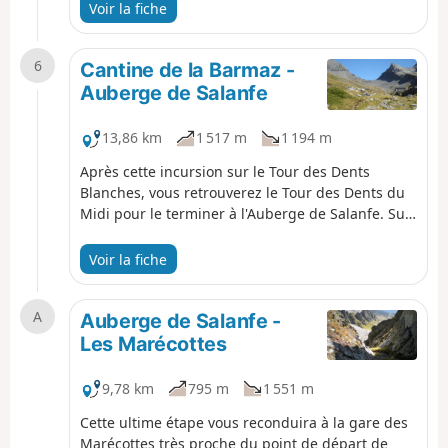
Blanches. Le Plateau de Barme est un magnifique
Voir la fiche
lieu pour contempler ces fameuses Dents
Blanches.
6
Cantine de la Barmaz -
Auberge de Salanfe
13,86 km
1 517 m
1 194 m
Après cette incursion sur le Tour des Dents
Blanches, vous retrouverez le Tour des Dents du
Midi pour le terminer à l'Auberge de Salanfe. Sur
le parcours, vous retrouverez la Sauflaz que vous
dominerez au Pas d'Encel par un passage équipé
Voir la fiche
de chaines. Dans le Vallon de Susanfe, vous
pourrez admirer le massif du Ruan. Au col de
A
Susanfe, vous contemplerez la haute Cime et la
Auberge de Salanfe -
Dent Jaune. Plus en avant vous remarquerez le
Les Marécottes
Refuge des Dents du Midi.
9,78 km
795 m
1 551 m
Cette ultime étape vous reconduira à la gare des
Marécottes très proche du point de départ de