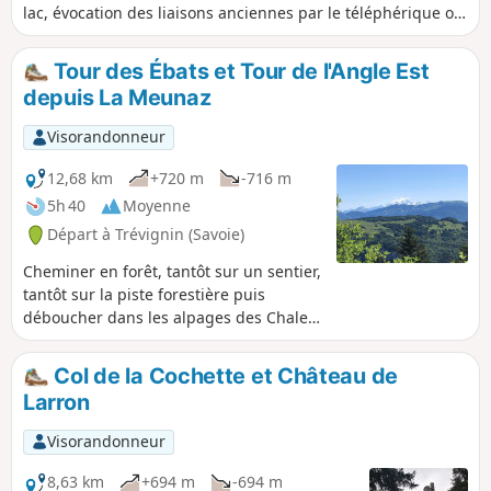
lac, évocation des liaisons anciennes par le téléphérique ou
le train à crémaillère. Sentier des poètes en été. Panoramas,
alpages et fromages ...
Tour des Ébats et Tour de l'Angle Est
depuis La Meunaz
Visorandonneur
12,68 km
+720 m
-716 m
5h 40
Moyenne
Départ à Trévignin (Savoie)
Cheminer en forêt, tantôt sur un sentier,
tantôt sur la piste forestière puis
déboucher dans les alpages des Chalets
de la Clusaz , atteindre le sublime point
de vue de la Tour des Ébats qui permet
Col de la Cochette et Château de
d'admirer le Lac du Bourget, la Chaîne
Larron
de l'Épine, les Bauges, la Tournette et
au loin le Mont Blanc puis par un
Visorandonneur
parcours de crête atteindre le point
haut du Revard qui est la Tour de
8,63 km
+694 m
-694 m