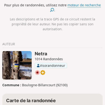
présente de nombreuses qualités. Ce circuit ne présente
Pour plus de randonnées, utilisez notre
moteur de recherche
pas de difficulté technique. À noter un passage avec câble
.
sans grande difficulté après les chalets Mermet.
Les descriptions et la trace GPS de ce circuit restent la
propriété de leur auteur. Ne pas les copier sans son
autorisation.
AUTEUR
Netra
1014 Randonnées
Visorandonneur
Commune :
Boulogne-Billancourt (92100)
Carte de la randonnée