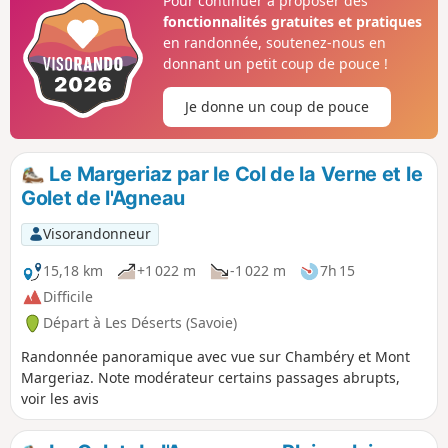
Pour continuer à proposer des
panoramas sur le Massif des Bauges et
fonctionnalités gratuites et pratiques
ceux environnants et le Mont-Blanc
en randonnée, soutenez-nous en
donnant un petit coup de pouce !
Je donne un coup de pouce
Le Margeriaz par le Col de la Verne et le
Golet de l'Agneau
Visorandonneur
15,18 km
+1 022 m
-1 022 m
7h 15
Difficile
Départ à Les Déserts (Savoie)
Randonnée panoramique avec vue sur Chambéry et Mont
Margeriaz. Note modérateur certains passages abrupts,
voir les avis