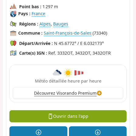
Point bas :
1 297 m
Pays :
France
Régions :
Alpes
,
Bauges
Commune :
Saint-François-de-Sales
(73340)
Départ/Arrivée :
N 45.6772° / E 6.032173°
Carte(s) IGN :
Ref. 3332OT, 3432OT, 3432OTR
Météo détaillée heure par heure
Découvrez Visorando Premium
Ouvrir dans l'app