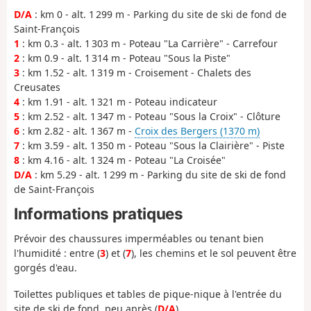
D/A
: km 0 - alt. 1 299 m - Parking du site de ski de fond de
Saint-François
1
: km 0.3 - alt. 1 303 m - Poteau "La Carrière" - Carrefour
2
: km 0.9 - alt. 1 314 m - Poteau "Sous la Piste"
3
: km 1.52 - alt. 1 319 m - Croisement - Chalets des
Creusates
4
: km 1.91 - alt. 1 321 m - Poteau indicateur
5
: km 2.52 - alt. 1 347 m - Poteau "Sous la Croix" - Clôture
6
: km 2.82 - alt. 1 367 m -
Croix des Bergers (1370 m)
7
: km 3.59 - alt. 1 350 m - Poteau "Sous la Clairière" - Piste
8
: km 4.16 - alt. 1 324 m - Poteau "La Croisée"
D/A
: km 5.29 - alt. 1 299 m - Parking du site de ski de fond
de Saint-François
Informations pratiques
Prévoir des chaussures imperméables ou tenant bien
l'humidité : entre (
3
) et (
7
), les chemins et le sol peuvent être
gorgés d'eau.
Toilettes publiques et tables de pique-nique à l'entrée du
site de ski de fond, peu après (
D/A
).