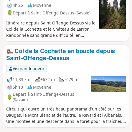
l'Angle Est et son magnifique panorama.
4h 25
Moyenne
Retour par le sentier dit de la
Départ à Saint-Offenge-Dessus (Savoie)
Crémaillére.
Itinéraire depuis Saint-Offenge-Dessus via le
Col de la Cochette et le Château de Larron
Randonnée sans grande difficulté, en
grande partie en sous-bois, petite traversée
d’alpages.
Col de la Cochette en boucle depuis
Saint-Offenge-Dessus
Visorandonneur
11,33 km
+672 m
-679 m
5h 10
Moyenne
Départ à Saint-Offenge-Dessus
(Savoie)
Circuit qui ouvre un très beau panorama d'un côté sur les
Bauges, le Mont Blanc et de l'autre, le Revard et l'Albanais.
Une montée et une descente dans la forêt pour la fraîcheur,
un plateau en alpage en haut pour la vue, cette balade