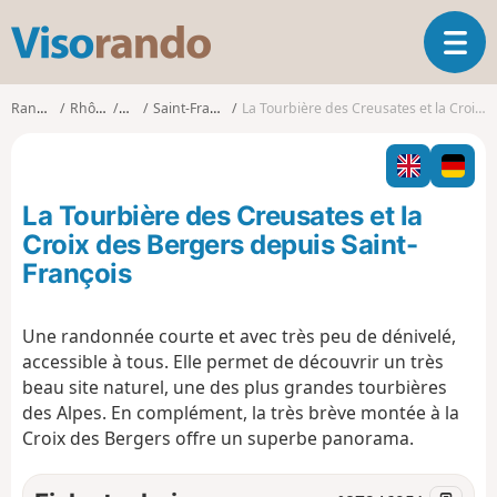
V
O
i
u
s
v
o
Randonnées
Rhône-Alpes
Savoie
Saint-François-de-Sales
La Tourbière des Creusates et la Croix des Bergers depuis Saint-François
r
r
i
a
r
n
l
d
La Tourbière des Creusates et la
a
o
n
Croix des Bergers depuis Saint-
a
François
v
i
g
Une randonnée courte et avec très peu de dénivelé,
a
accessible à tous. Elle permet de découvrir un très
t
beau site naturel, une des plus grandes tourbières
i
des Alpes. En complément, la très brève montée à la
o
Croix des Bergers offre un superbe panorama.
n