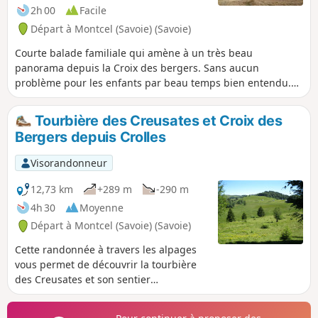
2h 00
Facile
Départ à Montcel (Savoie) (Savoie)
Courte balade familiale qui amène à un très beau
panorama depuis la Croix des bergers. Sans aucun
problème pour les enfants par beau temps bien entendu.
Compter 2h30 aller retour.
Tourbière des Creusates et Croix des
Bergers depuis Crolles
Visorandonneur
12,73 km
+289 m
-290 m
4h 30
Moyenne
Départ à Montcel (Savoie) (Savoie)
Cette randonnée à travers les alpages
vous permet de découvrir la tourbière
des Creusates et son sentier
pédagogique ainsi que la Croix des
Bergers offrant des magnifiques