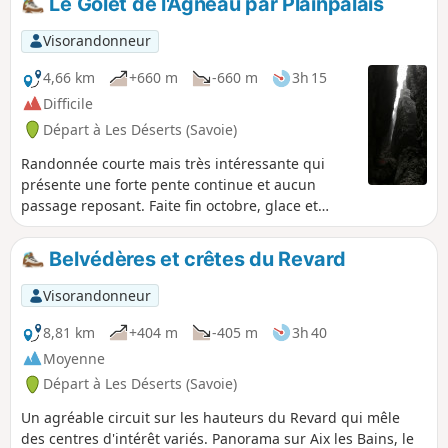
Le Golet de l'Agneau par Plainpalais
Visorandonneur
4,66 km
+660 m
-660 m
3h 15
Difficile
Départ à Les Déserts (Savoie)
Randonnée courte mais très intéressante qui
présente une forte pente continue et aucun
passage reposant. Faite fin octobre, glace et
légère neige dans la cheminée et brouillard
givrant au sommet. Sortie de la forêt jusqu'au
Belvédères et crêtes du Revard
pied de la falaise et marche de face dans un
pierrier instable. Passage à travers la falaise bien
Visorandonneur
câblé et gainé de plastique (préhension glissante
avec des gants mais très confortable en été
8,81 km
+404 m
-405 m
3h 40
mains nues). Randonnée à déconseiller pour
Moyenne
jeunes enfants.
Départ à Les Déserts (Savoie)
Un agréable circuit sur les hauteurs du Revard qui mêle
des centres d'intérêt variés. Panorama sur Aix les Bains, le