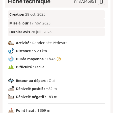
Fiche technique
n°
87246951
Création
28 oct. 2025
Mise à jour
17 nov. 2025
Dernier avis
28 juil. 2026
Activité :
Randonnée Pédestre
Distance :
5,29 km
Durée moyenne :
1h 45
Difficulté :
Facile
Retour au départ :
Oui
Dénivelé positif :
+ 82 m
Dénivelé négatif :
- 83 m
Point haut :
1 369 m