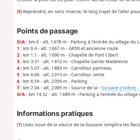
(
5
) Reprendre, en sens inverse, le long trajet de l'aller pou
Points de passage
D/A
: km 0 - alt. 1 678 m - Parking à l'entrée du village du 
1
: km 0.4 - alt. 1 667 m - GR50 et ancienne route
2
: km 1.1 - alt. 1 690 m - Chapelle de Font Cibert
3
: km 3.51 - alt. 1 812 m - Chapelle Sainte-Madeleine
4
: km 5.07 - alt. 1 883 m - Carrefour panneau
5
: km 6.06 - alt. 2 013 m - Carrefour sente
6
: km 6.59 - alt. 2 059 m - Parking
7
: km 7.04 - alt. 2 095 m - Source de la -
Guisane (rivière) -
D/A
: km 14.52 - alt. 1 689 m - Parking à l'entrée du village
Informations pratiques
(
7
) L'eau issue de la source de la Guisane remplira les flaco