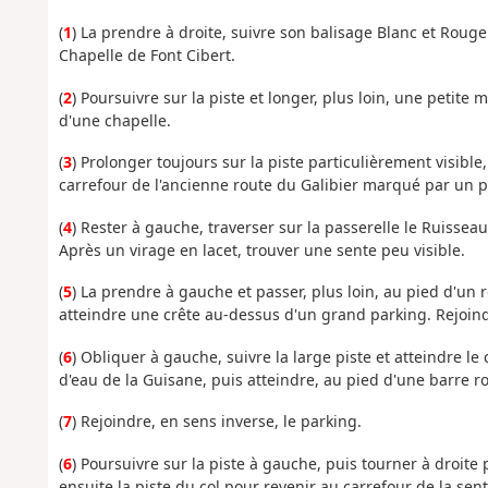
(
1
) La prendre à droite, suivre son balisage Blanc et Roug
Chapelle de Font Cibert.
(
2
) Poursuivre sur la piste et longer, plus loin, une petite 
d'une chapelle.
(
3
) Prolonger toujours sur la piste particulièrement visibl
carrefour de l'ancienne route du Galibier marqué par un 
(
4
) Rester à gauche, traverser sur la passerelle le Ruisse
Après un virage en lacet, trouver une sente peu visible.
(
5
) La prendre à gauche et passer, plus loin, au pied d'un 
atteindre une crête au-dessus d'un grand parking. Rejoind
(
6
) Obliquer à gauche, suivre la large piste et atteindre le
d'eau de la Guisane, puis atteindre, au pied d'une barre r
(
7
) Rejoindre, en sens inverse, le parking.
(
6
) Poursuivre sur la piste à gauche, puis tourner à droite
ensuite la piste du col pour revenir au carrefour de la sente 