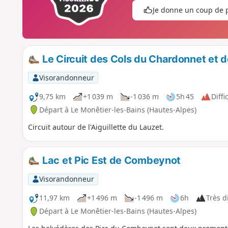
Je donne un coup de 
Le Circuit des Cols du Chardonnet et de 
Visorandonneur
9,75 km
+1 039 m
-1 036 m
5h 45
Diffic
Départ à Le Monêtier-les-Bains (Hautes-Alpes)
Circuit autour de l'Aiguillette du Lauzet.
Lac et Pic Est de Combeynot
Visorandonneur
11,97 km
+1 496 m
-1 496 m
6h
Très di
Départ à Le Monêtier-les-Bains (Hautes-Alpes)