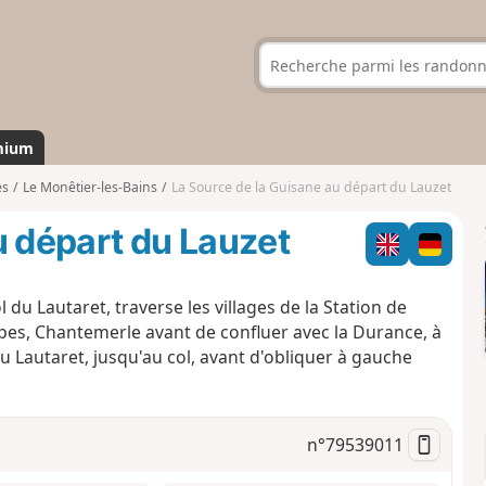
mium
es
Le Monêtier-les-Bains
La Source de la Guisane au départ du Lauzet
u départ du Lauzet
 du Lautaret, traverse les villages de la Station de
Alpes, Chantemerle avant de confluer avec la Durance, à
u Lautaret, jusqu'au col, avant d'obliquer à gauche
n°
79539011