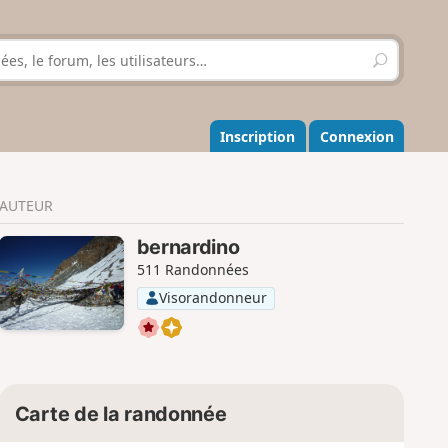
R
e
c
h
e
Inscription
Connexion
r
c
h
AUTEUR
e
r
bernardino
511 Randonnées
Visorandonneur
Carte de la randonnée