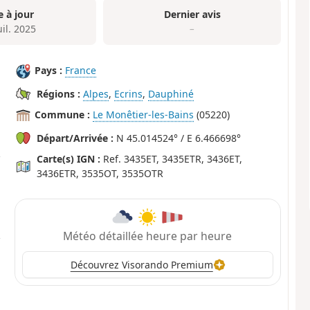
e à jour
Dernier avis
uil. 2025
–
Pays :
France
Régions :
Alpes
,
Ecrins
,
Dauphiné
Commune :
Le Monêtier-les-Bains
(05220)
Départ/Arrivée :
N 45.014524° / E 6.466698°
Carte(s) IGN :
Ref. 3435ET, 3435ETR, 3436ET,
3436ETR, 3535OT, 3535OTR
Météo détaillée heure par heure
Découvrez Visorando Premium