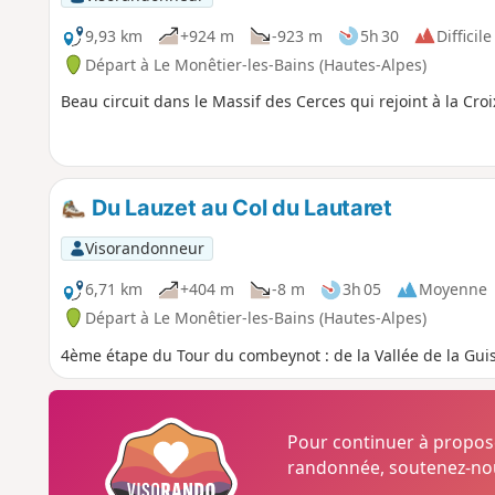
9,93 km
+924 m
-923 m
5h 30
Difficile
Départ à Le Monêtier-les-Bains (Hautes-Alpes)
Beau circuit dans le Massif des Cerces qui rejoint à la Croix
Du Lauzet au Col du Lautaret
Visorandonneur
6,71 km
+404 m
-8 m
3h 05
Moyenne
Départ à Le Monêtier-les-Bains (Hautes-Alpes)
4ème étape du Tour du combeynot : de la Vallée de la Gui
Pour continuer à propo
randonnée, soutenez-nou