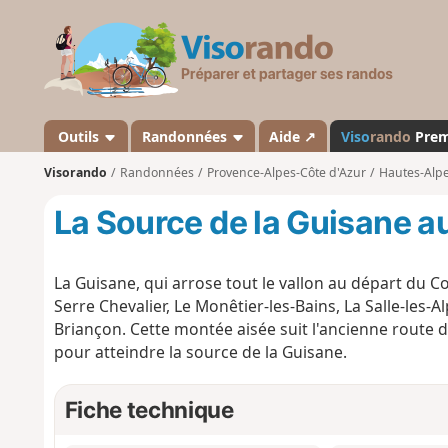
V
i
s
o
r
a
Outils
Randonnées
Aide ↗
Viso
rando
Pre
n
Visorando
Randonnées
Provence-Alpes-Côte d'Azur
Hautes-Alp
d
o
La Source de la Guisane a
La Guisane, qui arrose tout le vallon au départ du Col
Serre Chevalier, Le Monêtier-les-Bains, La Salle-les-
Briançon. Cette montée aisée suit l'ancienne route d
pour atteindre la source de la Guisane.
Fiche technique