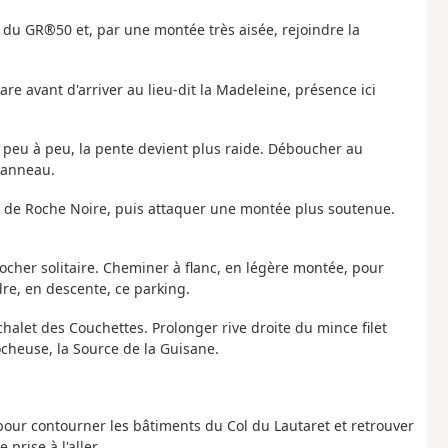
e du GR®50 et, par une montée très aisée, rejoindre la
mare avant d'arriver au lieu-dit la Madeleine, présence ici
e, peu à peu, la pente devient plus raide. Déboucher au
panneau.
au de Roche Noire, puis attaquer une montée plus soutenue.
rocher solitaire. Cheminer à flanc, en légère montée, pour
re, en descente, ce parking.
 chalet des Couchettes. Prolonger rive droite du mince filet
ocheuse, la Source de la Guisane.
 pour contourner les bâtiments du Col du Lautaret et retrouver
prise à l'aller.