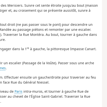
des Merisiers. Suivre cet sente étroite jusqu'au bout (maison
ger et, au croisement qui se présente aussitôt, suivre à
 tout droit (ne pas passer sous le pont) pour descendre un
t-Mandée au passage piétons et remonter par une escalier.
). Traverser la Rue Montéra. Au bout, tourner à gauche dans
ure.
re
engager dans la 1
à gauche, la pittoresque Impasse Canart.
ir un escalier (Passage de la Voûte). Passer sous une arche
nnes
.
am. Effectuer ensuite un gauche/droite pour traverser au feu
en face Rue du Général Niessel.
niveau de
Paris
intra-muros, et tourner à gauche Rue de
sser au chevet de l'Église Saint-Gabriel. Traverser la Rue
.