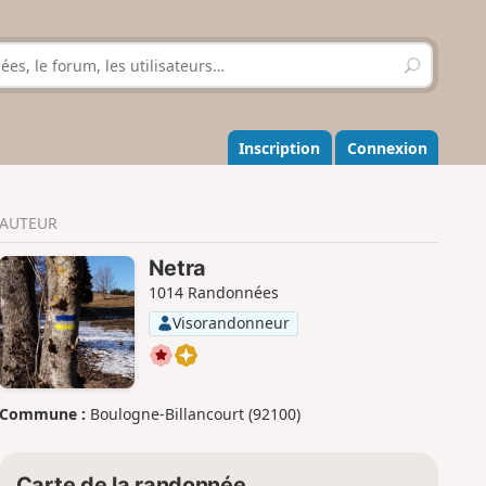
R
e
c
h
e
Inscription
Connexion
r
c
h
AUTEUR
e
r
Netra
1014 Randonnées
Visorandonneur
Commune :
Boulogne-Billancourt (92100)
Carte de la randonnée