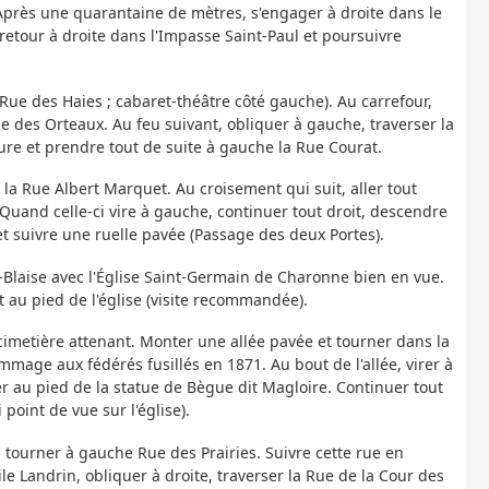
Après une quarantaine de mètres, s'engager à droite dans le
retour à droite dans l'Impasse Saint-Paul et poursuivre
ue des Haies ; cabaret-théâtre côté gauche). Au carrefour,
Rue des Orteaux. Au feu suivant, obliquer à gauche, traverser la
ure et prendre tout de suite à gauche la Rue Courat.
la Rue Albert Marquet. Au croisement qui suit, aller tout
 Quand celle-ci vire à gauche, continuer tout droit, descendre
 et suivre une ruelle pavée (Passage des deux Portes).
-Blaise avec l'Église Saint-Germain de Charonne bien en vue.
t au pied de l'église (visite recommandée).
u cimetière attenant. Monter une allée pavée et tourner dans la
age aux fédérés fusillés en 1871. Au bout de l'allée, virer à
er au pied de la statue de Bègue dit Magloire. Continuer tout
i point de vue sur l'église).
 tourner à gauche Rue des Prairies. Suivre cette rue en
le Landrin, obliquer à droite, traverser la Rue de la Cour des