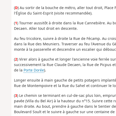
(
D
) Au sortir de la bouche de métro, aller tout droit, Pla
l'Église du Saint-Esprit (visite recommandée).
(
1
) Tourner aussitôt à droite dans la Rue Cannebière. Au b
Decaen. Aller tout droit en descente.
Au feu tricolore, suivre à droite la Rue de Fécamp. Au croi
dans la Rue des Meuniers. Traverser au feu l'Avenue du Géné
monte à la passerelle et descendre un escalier qui débouch
(
2
) Virer alors à gauche et longer l'ancienne voie ferrée su
successivement la Rue Claude Decaen, la Rue de Picpus et l
de la
Porte Dorée
).
Longer ensuite à main gauche de petits potagers implantés 
Rue de Montempoivre et la Rue du Sahel et continuer le l
(
3
) Le chemin se terminant en cul-de-sac plus loin, emprun
pavée (Villa du Bel Air) à la hauteur du n°15. Suivre cette r
main droite. Au bout, prendre à gauche dans le Sentier de
Boulevard Soult et le suivre à gauche sur une centaine de