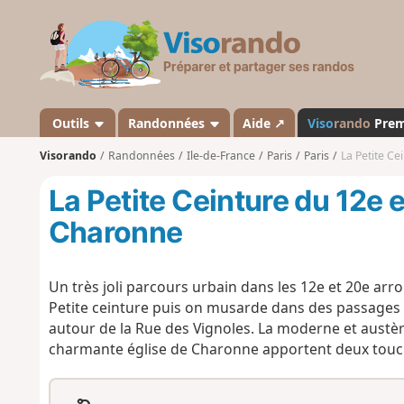
V
i
s
o
r
a
Outils
Randonnées
Aide ↗
Viso
rando
Pre
n
Visorando
Randonnées
Ile-de-France
Paris
Paris
La Petite Ce
d
o
La Petite Ceinture du 12e et
Charonne
Un très joli parcours urbain dans les 12e et 20e ar
Petite ceinture puis on musarde dans des passage
autour de la Rue des Vignoles. La moderne et austère
charmante église de Charonne apportent deux touch