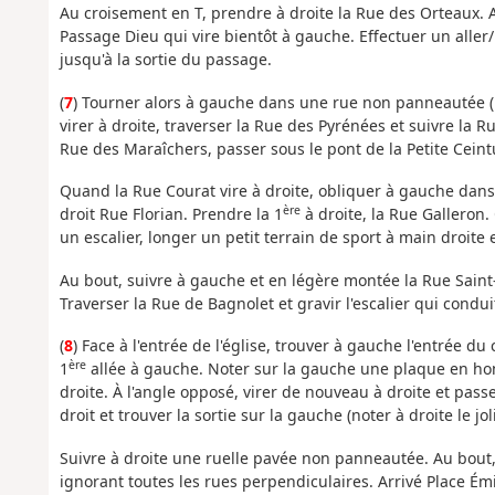
Au croisement en T, prendre à droite la Rue des Orteaux. 
Passage Dieu qui vire bientôt à gauche. Effectuer un aller/
jusqu'à la sortie du passage.
(
7
) Tourner alors à gauche dans une rue non panneautée (R
virer à droite, traverser la Rue des Pyrénées et suivre la 
Rue des Maraîchers, passer sous le pont de la Petite Ceint
Quand la Rue Courat vire à droite, obliquer à gauche dans 
ère
droit Rue Florian. Prendre la 1
à droite, la Rue Galleron.
un escalier, longer un petit terrain de sport à main droite
Au bout, suivre à gauche et en légère montée la Rue Saint
Traverser la Rue de Bagnolet et gravir l'escalier qui condui
(
8
) Face à l'entrée de l'église, trouver à gauche l'entrée d
ère
1
allée à gauche. Noter sur la gauche une plaque en homm
droite. À l'angle opposé, virer de nouveau à droite et pass
droit et trouver la sortie sur la gauche (noter à droite le jol
Suivre à droite une ruelle pavée non panneautée. Au bout,
ignorant toutes les rues perpendiculaires. Arrivé Place Émi