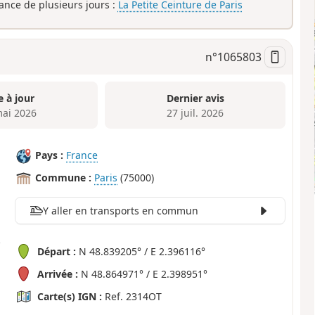
rance de plusieurs jours :
La Petite Ceinture de Paris
n°
1065803
e à jour
Dernier avis
mai 2026
27 juil. 2026
Pays :
France
Commune :
Paris
(75000)
Y aller en transports en commun
Départ :
N 48.839205° / E 2.396116°
Arrivée :
N 48.864971° / E 2.398951°
Carte(s) IGN :
Ref. 2314OT