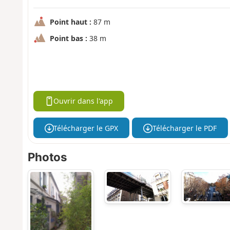
Point haut :
87 m
Point bas :
38 m
Ouvrir dans l'app
Télécharger le GPX
Télécharger le PDF
Photos