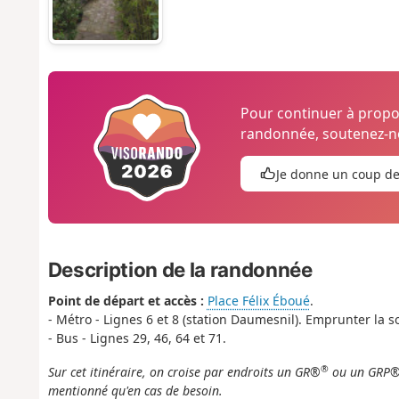
Pour continuer à prop
randonnée, soutenez-no
Je donne un coup d
Description de la randonnée
Point de départ et accès :
Place Félix Éboué
.
- Métro - Lignes 6 et 8 (station Daumesnil). Emprunter la 
- Bus - Lignes 29, 46, 64 et 71.
®
Sur cet itinéraire, on croise par endroits un GR®
ou un GRP
mentionné qu'en cas de besoin.