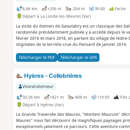
8,46 km
+206 m
-204 m
3h 00
Facile
Départ à La Londe-les-Maures (Var)
La visite du dolmen de Gaoutabry est un classique des bal
randonnée précédemment publiée y a accédé depuis le va
février 2016 et mars 2018, en partant du village de Notre
stigmates de la terrible crue du Pansard de janvier 2014.
Télécharger le PDF
Télécharger le GPX
Hyères - Collobrières
Visorandonneur
30,56 km
+821 m
-808 m
11h 05
Très d
Départ à Hyères (Var)
La Grande Traversée des Maures, "Montem Maurum" décrite
Maures" nous fait découvrir de magnifiques paysages prov
exceptionnels jalonnent ce parcours. Cette aventure co