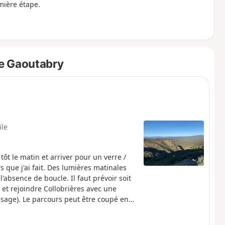
mière étape.
e Gaoutabry
ile
t le matin et arriver pour un verre /
que j'ai fait. Des lumières matinales
'absence de boucle. Il faut prévoir soit
e, et rejoindre Collobrières avec une
ssage). Le parcours peut être coupé en
 Il est nécessaire d'être équipé du tracé
bles. Mais il existe des alternatives.