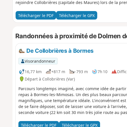
rejoindre Collobrières (capitale des Maures) lors de la pre
Télécharger le PDF
Télécharger le GPX
Randonnées à proximité de Dolmen d
De Collobrières à Bormes
Visorandonneur
16,77 km
+817 m
-793 m
7h 10
Diffic
Départ à Collobrières (Var)
Parcours longtemps imaginé, avec comme idée de partir tô
repas à Bormes-les-Mimosas. Un des plus beaux parcours 
magnifiques, une température idéale. L'inconvénient est l
de se faire déposer, soit de laisser une voiture à l'arrivé
seconde voiture (22 km soit 30 min très jolie route au pa
deux avec des places de parking vers le Brégançonnet (9).
avec le GPS car certains sentiers sont difficilement repéra
Télécharger le PDF
Télécharger le GPX