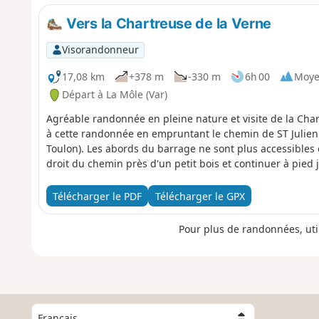
Vers la Chartreuse de la Verne
Visorandonneur
17,08 km
+378 m
-330 m
6h 00
Moy
Départ à La Môle (Var)
Agréable randonnée en pleine nature et visite de la Cha
à cette randonnée en empruntant le chemin de ST Julien
Toulon). Les abords du barrage ne sont plus accessibles e
droit du chemin près d'un petit bois et continuer à pied
Télécharger le PDF
Télécharger le GPX
Pour plus de randonnées, uti
C