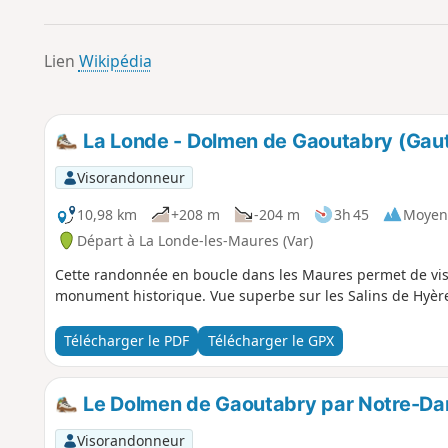
Lien
Wikipédia
La Londe - Dolmen de Gaoutabry (Gaut
Visorandonneur
10,98 km
+208 m
-204 m
3h 45
Moyen
Départ à La Londe-les-Maures (Var)
Cette randonnée en boucle dans les Maures permet de visi
monument historique. Vue superbe sur les Salins de Hyèr
Télécharger le PDF
Télécharger le GPX
Le Dolmen de Gaoutabry par Notre-D
Visorandonneur