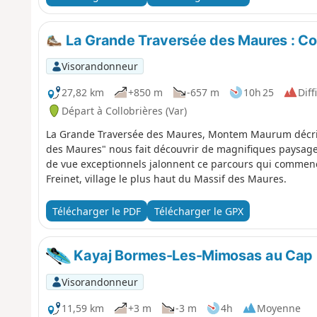
Enfin, ce parcours reste physique enchainant les montée
La Grande Traversée des Maures : Col
Visorandonneur
27,82 km
+850 m
-657 m
10h 25
Diff
Départ à Collobrières (Var)
La Grande Traversée des Maures, Montem Maurum décrite
des Maures" nous fait découvrir de magnifiques paysage
de vue exceptionnels jalonnent ce parcours qui commence
Freinet, village le plus haut du Massif des Maures.
Télécharger le PDF
Télécharger le GPX
Kayaj Bormes-Les-Mimosas au Cap 
Visorandonneur
11,59 km
+3 m
-3 m
4h
Moyenne