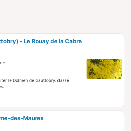
o
a
i
m
p
tobry) - Le Rouay de la Cabre
ne
ter le Dolmen de Gauttobry, classé
es.
ame-des-Maures