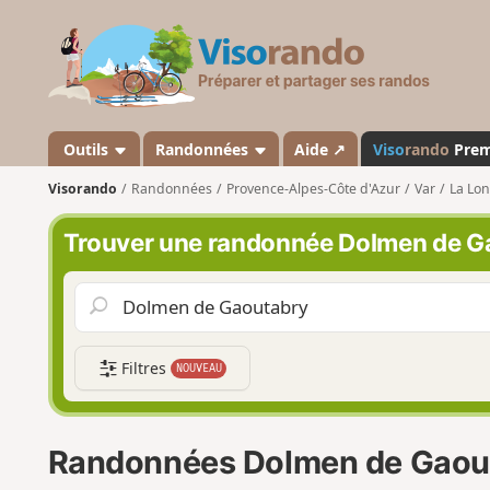
V
i
s
o
r
a
Outils
Randonnées
Aide ↗
Viso
rando
Pre
n
Visorando
Randonnées
Provence-Alpes-Côte d'Azur
Var
La Lo
d
o
Trouver une randonnée Dolmen de G
Filtres
NOUVEAU
Randonnées Dolmen de Gaou