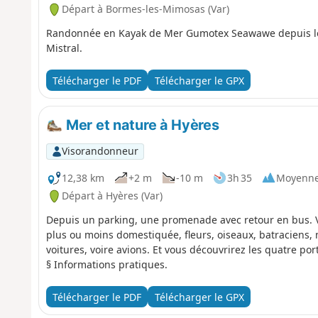
Départ à Bormes-les-Mimosas (Var)
Randonnée en Kayak de Mer Gumotex Seawawe depuis le 
Mistral.
Télécharger le PDF
Télécharger le GPX
Mer et nature à Hyères
Visorandonneur
12,38 km
+2 m
-10 m
3h 35
Moyenn
Départ à Hyères (Var)
Depuis un parking, une promenade avec retour en bus. V
plus ou moins domestiquée, fleurs, oiseaux, batraciens, me
voitures, voire avions. Et vous découvrirez les quatre por
§ Informations pratiques.
Télécharger le PDF
Télécharger le GPX