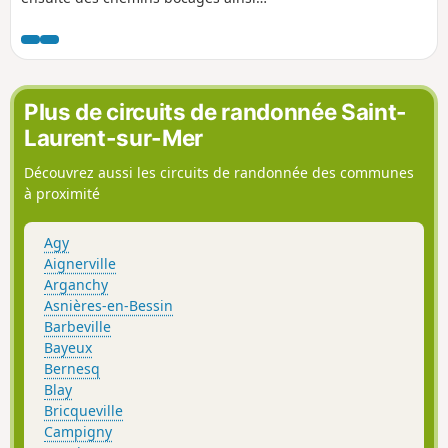
qu'une campagne verdoyante.
Découvrez aussi le Trou du Diable, une
cavité/grotte se trouvant au bord du
chemin.
Plus de circuits de randonnée Saint-
Laurent-sur-Mer
Découvrez aussi les circuits de randonnée des communes
à proximité
Agy
Aignerville
Arganchy
Asnières-en-Bessin
Barbeville
Bayeux
Bernesq
Blay
Bricqueville
Campigny