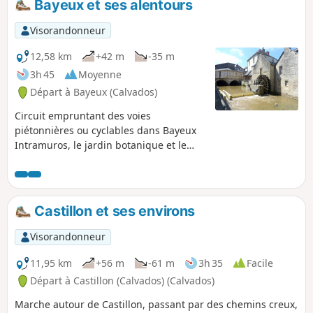
Bayeux et ses alentours
Visorandonneur
12,58 km
+42 m
-35 m
3h 45
Moyenne
Départ à Bayeux (Calvados)
Circuit empruntant des voies
piétonnières ou cyclables dans Bayeux
Intramuros, le jardin botanique et le
stade, des chemins à l’extérieur de
Bayeux puis des passerelles en bois
récemment aménagées pour traverser
une zone marécageuse .
Castillon et ses environs
Visorandonneur
11,95 km
+56 m
-61 m
3h 35
Facile
Départ à Castillon (Calvados) (Calvados)
Marche autour de Castillon, passant par des chemins creux,