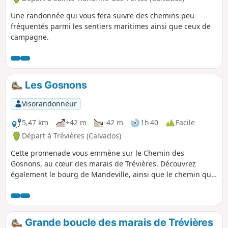
Une randonnée qui vous fera suivre des chemins peu
fréquentés parmi les sentiers maritimes ainsi que ceux de
campagne.
Les Gosnons
Visorandonneur
5,47 km
+42 m
-42 m
1h 40
Facile
Départ à Trévières (Calvados)
Cette promenade vous emmène sur le Chemin des
Gosnons, au cœur des marais de Trévières. Découvrez
également le bourg de Mandeville, ainsi que le chemin qui
le relie à Trévières, celui de la Croix des champs. Attention,
ce chemin est difficilement praticable en hiver, compte tenu
de l'humidité des chemins et de la boue.
Grande boucle des marais de Trévières