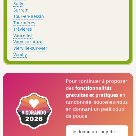
Sully
Surrain
Tour-en-Bessin
Tournières
Trévières
Vaucelles
Vaux-sur-Aure
Vierville-sur-Mer
Vouilly
Pour continuer à proposer
des
fonctionnalités
gratuites et pratiques
en
randonnée, soutenez-nous
en donnant un petit coup
de pouce !
Je donne un coup de