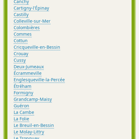
Canchy
Cartigny-l'Épinay
Castilly
Colleville-sur-Mer
Colombières
Commes
Cottun
Cricqueville-en-Bessin
Crouay
Cussy
Deux-Jumeaux
Écrammeville
Englesqueville-la-Percée
Étréham
Formigny
Grandcamp-Maisy
Guéron
La Cambe
La Folie
Le Breuil-en-Bessin
Le Molay-Littry
Le Tronquay