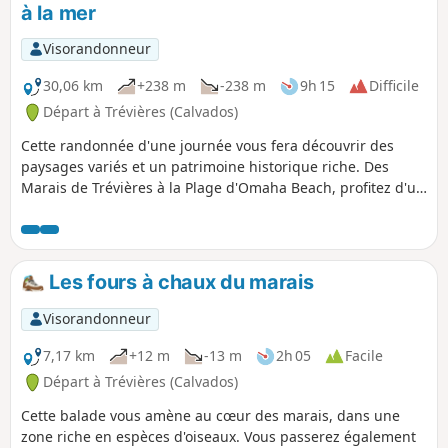
à la mer
Visorandonneur
30,06 km
+238 m
-238 m
9h 15
Difficile
Départ à Trévières (Calvados)
Cette randonnée d'une journée vous fera découvrir des
paysages variés et un patrimoine historique riche. Des
Marais de Trévières à la Plage d'Omaha Beach, profitez d'un
parcours riche d'histoire et de biodiversité.
Les fours à chaux du marais
Visorandonneur
7,17 km
+12 m
-13 m
2h 05
Facile
Départ à Trévières (Calvados)
Cette balade vous amène au cœur des marais, dans une
zone riche en espèces d'oiseaux. Vous passerez également