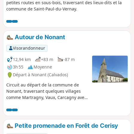
petites routes en sous-bois, traversant des lieux-dits et la
commune de Saint-Paul-du-Vernay.
Autour de Nonant
Visorandonneur
12,94 km
+83 m
-87 m
3h 55
Moyenne
Départ à Nonant (Calvados)
Circuit au départ de la commune de
Nonant, traversant quelques villages
comme Martragny, Vaux, Carcagny avec
vue sur quelques châteaux et manoirs.
Petite promenade en Forêt de Cerisy