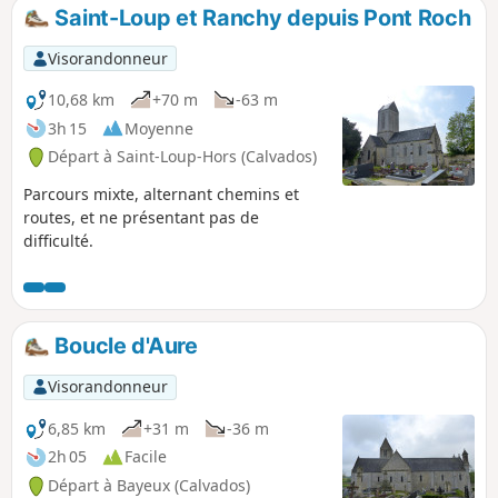
Saint-Loup et Ranchy depuis Pont Roch
Visorandonneur
10,68 km
+70 m
-63 m
3h 15
Moyenne
Départ à Saint-Loup-Hors (Calvados)
Parcours mixte, alternant chemins et
routes, et ne présentant pas de
difficulté.
Boucle d'Aure
Visorandonneur
6,85 km
+31 m
-36 m
2h 05
Facile
Départ à Bayeux (Calvados)