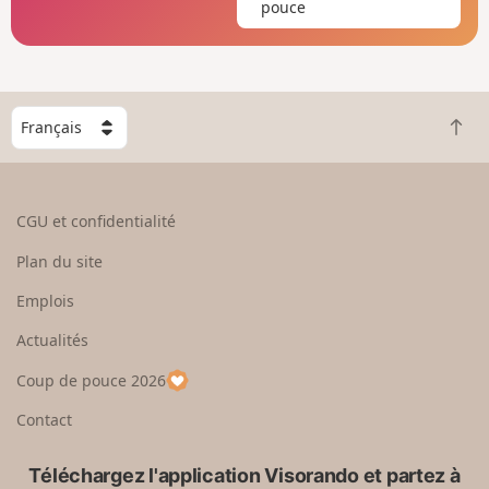
pouce
C
R
h
e
o
t
i
o
s
CGU et confidentialité
u
i
r
s
Plan du site
e
s
n
e
Emplois
h
z
Actualités
a
u
u
n
Coup de pouce 2026
t
p
a
Contact
y
s
Téléchargez l'application Visorando et partez à