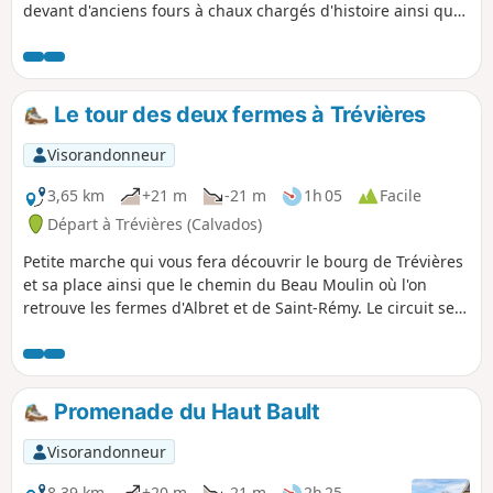
devant d'anciens fours à chaux chargés d'histoire ainsi que
devant le Beau Moulin, monument historique.
Le tour des deux fermes à Trévières
Visorandonneur
3,65 km
+21 m
-21 m
1h 05
Facile
Départ à Trévières (Calvados)
Petite marche qui vous fera découvrir le bourg de Trévières
et sa place ainsi que le chemin du Beau Moulin où l'on
retrouve les fermes d'Albret et de Saint-Rémy. Le circuit se
termine par la Rue du Douet Doquet où l'on retrouve les
terrains de football et de pétanque du village et où
quelques infrastructures sont mises à disposition pour les
loisirs sportifs des habitants : city stade, skate-park,
Promenade du Haut Bault
workout, etc.
Visorandonneur
8,39 km
+20 m
-21 m
2h 25