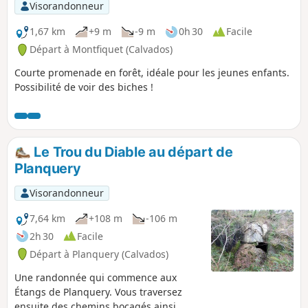
Visorandonneur
1,67 km
+9 m
-9 m
0h 30
Facile
Départ à Montfiquet (Calvados)
Courte promenade en forêt, idéale pour les jeunes enfants.
Possibilité de voir des biches !
Le Trou du Diable au départ de
Planquery
Visorandonneur
7,64 km
+108 m
-106 m
2h 30
Facile
Départ à Planquery (Calvados)
Une randonnée qui commence aux
Étangs de Planquery. Vous traversez
ensuite des chemins bocagés ainsi