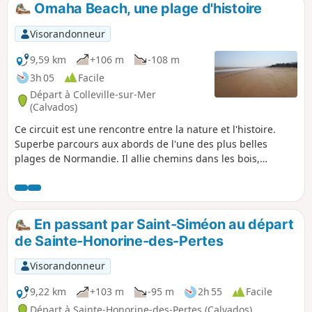
Omaha Beach, une plage d'histoire
p
Visorandonneur
9,59 km
+106 m
-108 m
3h 05
Facile
Départ à Colleville-sur-Mer
(Calvados)
Ce circuit est une rencontre entre la nature et l'histoire.
Superbe parcours aux abords de l'une des plus belles
plages de Normandie. Il allie chemins dans les bois,
longeant les champs, les vergers et les pâturages, et en
plus, ce haut lieu de mémoire où débarquèrent des milliers
de soldats américains venus libérer la France de
l'occupation nazie. La visite du cimetière militaire américain
En passant par Saint-Siméon au départ
s'impose. Venez également déambuler sur la très belle
de Sainte-Honorine-des-Pertes
plage d'Omaha Beach.
Visorandonneur
9,22 km
+103 m
-95 m
2h 55
Facile
Départ à Sainte-Honorine-des-Pertes (Calvados)