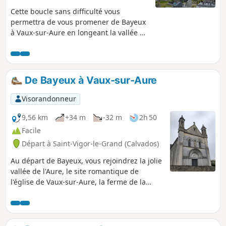
Cette boucle sans difficulté vous
permettra de vous promener de Bayeux
à Vaux-sur-Aure en longeant la vallée de
l'Aure. Des paysages très agréables et
reposants aux portes de Bayeux. Très
peu de marche sur route.
De Bayeux à Vaux-sur-Aure
Visorandonneur
9,56 km
+34 m
-32 m
2h 50
Facile
Départ à Saint-Vigor-le-Grand (Calvados)
Au départ de Bayeux, vous rejoindrez la jolie
vallée de l'Aure, le site romantique de
l'église de Vaux-sur-Aure, la ferme de la
Haizerie et ses glaces, les vergers de la
ferme du Fumichon. Vous effectuerez le
retour par les sentiers de campagne du
Bessin.