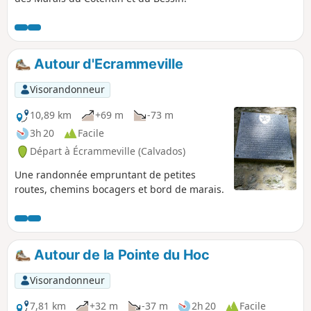
Autour d'Ecrammeville
Visorandonneur
10,89 km
+69 m
-73 m
3h 20
Facile
Départ à Écrammeville (Calvados)
Une randonnée empruntant de petites
routes, chemins bocagers et bord de marais.
Autour de la Pointe du Hoc
Visorandonneur
7,81 km
+32 m
-37 m
2h 20
Facile