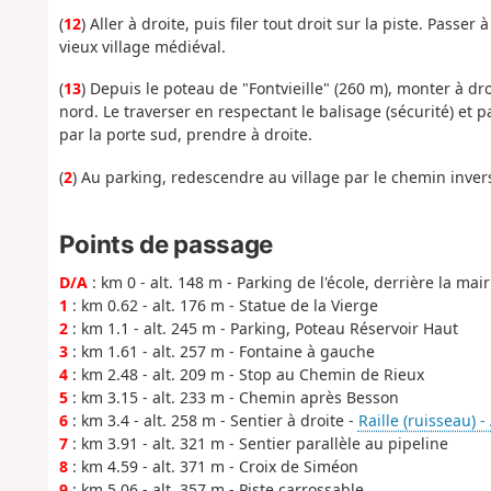
(
12
) Aller à droite, puis filer tout droit sur la piste. Pass
vieux village médiéval.
(
13
) Depuis le poteau de "Fontvieille" (260 m), monter à dro
nord. Le traverser en respectant le balisage (sécurité) et p
par la porte sud, prendre à droite.
(
2
) Au parking, redescendre au village par le chemin inverse
Points de passage
D/A
: km 0 - alt. 148 m - Parking de l'école, derrière la mair
1
: km 0.62 - alt. 176 m - Statue de la Vierge
2
: km 1.1 - alt. 245 m - Parking, Poteau Réservoir Haut
3
: km 1.61 - alt. 257 m - Fontaine à gauche
4
: km 2.48 - alt. 209 m - Stop au Chemin de Rieux
5
: km 3.15 - alt. 233 m - Chemin après Besson
6
: km 3.4 - alt. 258 m - Sentier à droite -
Raille (ruisseau) 
7
: km 3.91 - alt. 321 m - Sentier parallèle au pipeline
8
: km 4.59 - alt. 371 m - Croix de Siméon
9
: km 5.06 - alt. 357 m - Piste carrossable