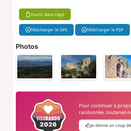
Ouvrir dans l'app
Télécharger le GPX
Télécharger le PDF
Photos
Pour continuer à prop
randonnée, soutenez-no
Je donne un coup d