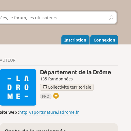
R
e
c
h
e
Inscription
Connexion
r
c
h
AUTEUR
e
r
Département de la Drôme
135 Randonnées
Collectivité territoriale
PRO
Site web :
http://sportsnature.ladrome.fr