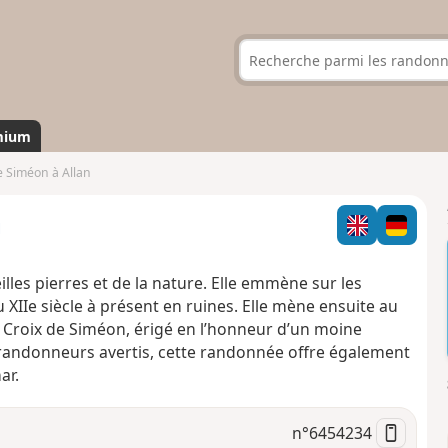
mium
e Siméon à Allan
n
lles pierres et de la nature. Elle emmène sur les
u XIIe siècle à présent en ruines. Elle mène ensuite au
La Croix de Siméon, érigé en l’honneur d’un moine
 randonneurs avertis, cette randonnée offre également
ar.
n°
6454234