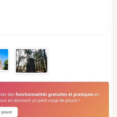
oser des
fonctionnalités gratuites et pratiques
en
us en donnant un petit coup de pouce !
e pouce