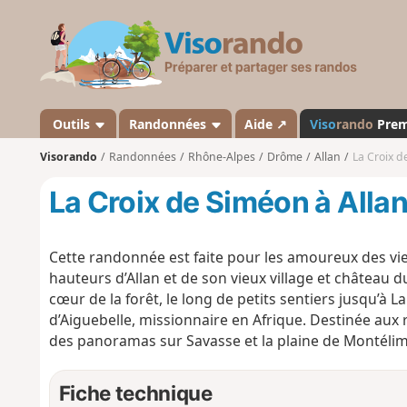
V
i
s
o
r
a
Outils
Randonnées
Aide ↗
Viso
rando
Pre
n
Visorando
Randonnées
Rhône-Alpes
Drôme
Allan
La Croix d
d
o
La Croix de Siméon à Alla
Cette randonnée est faite pour les amoureux des viei
hauteurs d’Allan et de son vieux village et château d
cœur de la forêt, le long de petits sentiers jusqu’à 
d’Aiguebelle, missionnaire en Afrique. Destinée aux
des panoramas sur Savasse et la plaine de Montélim
Fiche technique