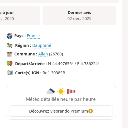
e à jour
Dernier avis
éc. 2025
02 déc. 2025
Pays :
France
Région :
Dauphiné
Commune :
Allan
(26780)
Départ/Arrivée :
N 44.497656° / E 4.786224°
Carte(s) IGN :
Ref. 3038SB
Météo détaillée heure par heure
Découvrez Visorando Premium