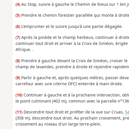
(
4
) Au Stop, suivre à gauche le Chemin de Rieux sur 1 km 
(
5
) Prendre le chemin forestier parallèle qui monte à droite
(
6
) L'emprunter et le suivre jusqu'à une partie dégagée.
(
7
) Après la pinède et le champ herbeux, continuer à droite,
continuer tout droit et arriver à la Croix de Siméon, érig
Afrique. .
(
8
) Prendre à gauche devant la Croix de Siméon, croiser le p
champ de lavandes, prendre à droite et rejoindre rapidem
(
9
) Partir à gauche et, après quelques mètres, passer deva
carrefour avec une citerne DFCI enterrée à main droite.
(
10
) Continuer à gauche et à la prochaine intersection, obli
le point culminant (402 m), commun avec la parcelle n°136
(
11
) Descendre tout droit et profiter de la vue sur Cruas,
S
(358 m), descendre tout droit. Au prochain croisement, pre
croisement au niveau d'un large terre-plein.