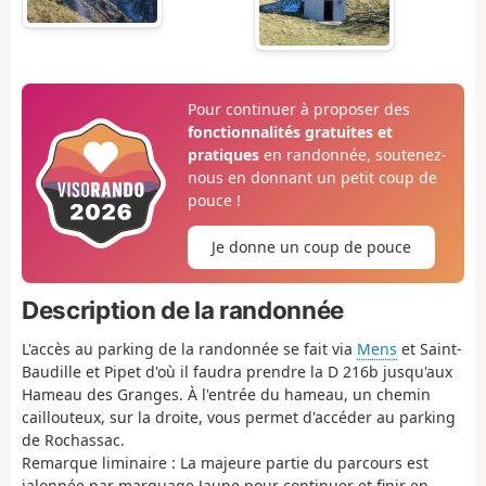
Pour continuer à proposer des
fonctionnalités gratuites et
pratiques
en randonnée, soutenez-
nous en donnant un petit coup de
pouce !
Je donne un coup de pouce
Description de la randonnée
L'accès au parking de la randonnée se fait via
Mens
et Saint-
Baudille et Pipet d'où il faudra prendre la D 216b jusqu'aux
Hameau des Granges. À l'entrée du hameau, un chemin
caillouteux, sur la droite, vous permet d'accéder au parking
de Rochassac.
Remarque liminaire : La majeure partie du parcours est
jalonnée par marquage Jaune pour continuer et finir en