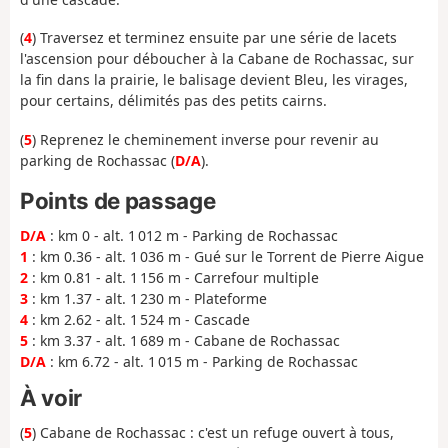
(
4
) Traversez et terminez ensuite par une série de lacets
l'ascension pour déboucher à la Cabane de Rochassac, sur
la fin dans la prairie, le balisage devient Bleu, les virages,
pour certains, délimités pas des petits cairns.
(
5
) Reprenez le cheminement inverse pour revenir au
parking de Rochassac (
D/A
).
Points de passage
D/A
: km 0 - alt. 1 012 m - Parking de Rochassac
1
: km 0.36 - alt. 1 036 m - Gué sur le Torrent de Pierre Aigue
2
: km 0.81 - alt. 1 156 m - Carrefour multiple
3
: km 1.37 - alt. 1 230 m - Plateforme
4
: km 2.62 - alt. 1 524 m - Cascade
5
: km 3.37 - alt. 1 689 m - Cabane de Rochassac
D/A
: km 6.72 - alt. 1 015 m - Parking de Rochassac
À voir
(
5
) Cabane de Rochassac : c'est un refuge ouvert à tous,