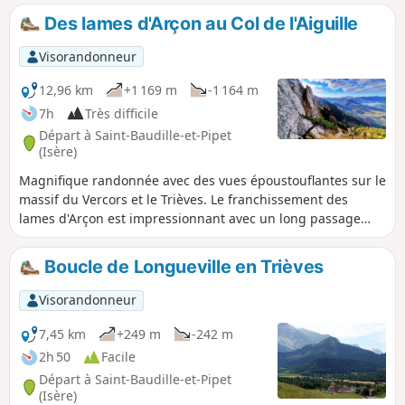
Des lames d'Arçon au Col de l'Aiguille
Visorandonneur
12,96 km
+1 169 m
-1 164 m
7h
Très difficile
Départ à Saint-Baudille-et-Pipet
(Isère)
Magnifique randonnée avec des vues époustouflantes sur le
massif du Vercors et le Trièves. Le franchissement des
lames d'Arçon est impressionnant avec un long passage
aérien. L'arrivée au Col de l'Aiguille vous coupe le souffle
avec un panorama exceptionnel sur l'Obiou, le Dévoluy, le
Boucle de Longueville en Trièves
Taillefer et les Écrins. Forte probabilité de rencontre avec
des troupeaux de chamois sur les contreforts du Rattier.
Visorandonneur
7,45 km
+249 m
-242 m
2h 50
Facile
Départ à Saint-Baudille-et-Pipet
(Isère)