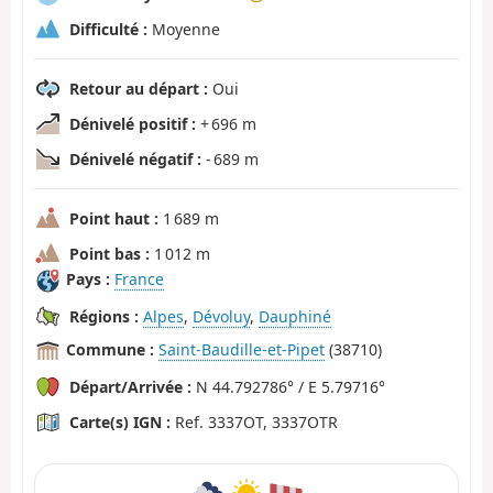
Difficulté :
Moyenne
Retour au départ :
Oui
Dénivelé positif :
+ 696 m
Dénivelé négatif :
- 689 m
Point haut :
1 689 m
Point bas :
1 012 m
Pays :
France
Régions :
Alpes
,
Dévoluy
,
Dauphiné
Commune :
Saint-Baudille-et-Pipet
(38710)
Départ/Arrivée :
N 44.792786° / E 5.79716°
Carte(s) IGN :
Ref. 3337OT, 3337OTR