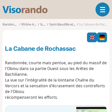
V
O
i
u
s
v
o
Randonnées
Rhône-Alpes
Isère
Saint-Baudille-et-Pipet
La Cabane de Rochassac
r
r
i
a
r
n
l
d
La Cabane de Rochassac
a
o
n
a
Randonnée, courte mais pentue, au pied du massif de
v
l'Obiou dans sa partie Ouest sous les Arêtes de
i
Bachilianne.
g
La vue sur l'intégralité de la lointaine Chaîne du
a
t
Vercors et la sensation d'écrasement des contreforts
i
de l'Obiou
o
récompenseront les efforts.
n