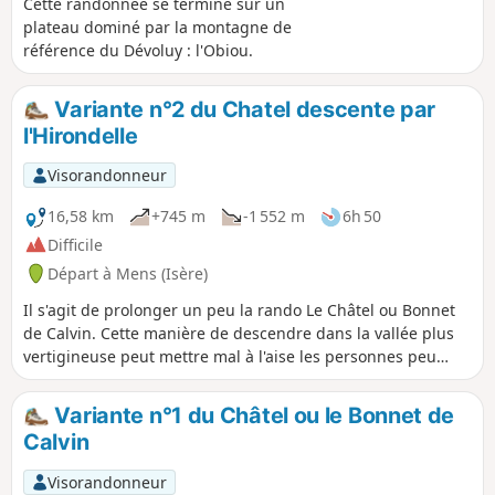
Cette randonnée se termine sur un
plateau dominé par la montagne de
référence du Dévoluy : l'Obiou.
Variante n°2 du Chatel descente par
l'Hirondelle
Visorandonneur
16,58 km
+745 m
-1 552 m
6h 50
Difficile
Départ à Mens (Isère)
Il s'agit de prolonger un peu la rando Le Châtel ou Bonnet
de Calvin. Cette manière de descendre dans la vallée plus
vertigineuse peut mettre mal à l'aise les personnes peu
habituées à ce genre de terrain et pour lesquelles la
variante n°1 conviendra beaucoup mieux.
Variante n°1 du Châtel ou le Bonnet de
Calvin
Visorandonneur