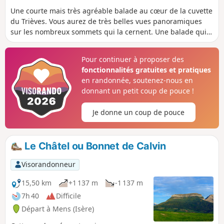
Une courte mais très agréable balade au cœur de la cuvette
du Trièves. Vous aurez de très belles vues panoramiques
sur les nombreux sommets qui la cernent. Une balade qui
est particulièrement accessible aux familles.
Pour continuer à proposer des
fonctionnalités gratuites et pratiques
en randonnée, soutenez-nous en
donnant un petit coup de pouce !
Je donne un coup de pouce
Le Châtel ou Bonnet de Calvin
Visorandonneur
15,50 km
+1 137 m
-1 137 m
7h 40
Difficile
Départ à Mens (Isère)