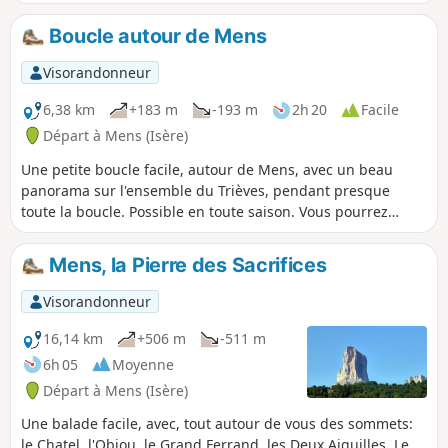
d'accès, mais demandant quand même le pied sur, on s'y
trouve au pied de l'emblématique Obiou (2789m).
Boucle autour de Mens
Visorandonneur
6,38 km
+183 m
-193 m
2h 20
Facile
Départ à Mens (Isère)
Une petite boucle facile, autour de Mens, avec un beau
panorama sur l'ensemble du Trièves, pendant presque
toute la boucle. Possible en toute saison. Vous pourrez
profiter des commerces ou cafés de Mens, avant ou après la
randonnée.
Mens, la Pierre des Sacrifices
Visorandonneur
16,14 km
+506 m
-511 m
6h 05
Moyenne
Départ à Mens (Isère)
Une balade facile, avec, tout autour de vous des sommets:
le Chatel, l'Obiou, le Grand Ferrand, les Deux Aiguilles, Le