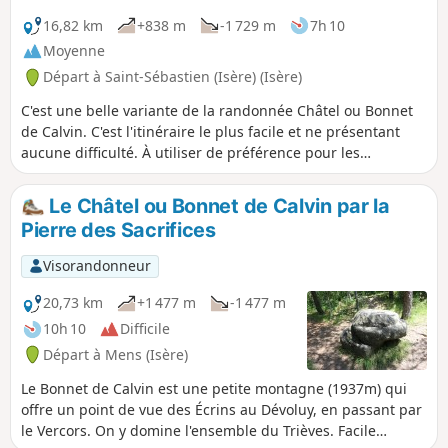
16,82 km
+838 m
-1 729 m
7h 10
Moyenne
Départ à Saint-Sébastien (Isère) (Isère)
C'est une belle variante de la randonnée Châtel ou Bonnet
de Calvin. C'est l'itinéraire le plus facile et ne présentant
aucune difficulté. À utiliser de préférence pour les
personnes peu habituées à évoluer près du vide.
Le Châtel ou Bonnet de Calvin par la
Pierre des Sacrifices
Visorandonneur
20,73 km
+1 477 m
-1 477 m
10h 10
Difficile
Départ à Mens (Isère)
Le Bonnet de Calvin est une petite montagne (1937m) qui
offre un point de vue des Écrins au Dévoluy, en passant par
le Vercors. On y domine l'ensemble du Trièves. Facile