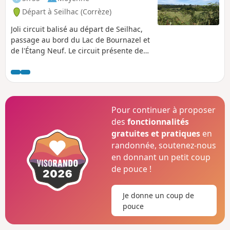
Départ à Seilhac (Corrèze)
Joli circuit balisé au départ de Seilhac,
passage au bord du Lac de Bournazel et
de l'Étang Neuf. Le circuit présente des
vues très dégagées sur la campagne et
sur les monédières, notamment depuis
la table d'orientation.
Pour continuer à proposer
des
fonctionnalités
gratuites et pratiques
en
randonnée, soutenez-nous
en donnant un petit coup
de pouce !
Je donne un coup de
pouce