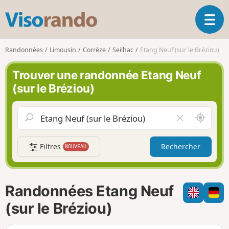
V
O
i
u
s
v
o
Randonnées
Limousin
Corrèze
Seilhac
Etang Neuf (sur le Bréziou)
r
r
i
a
Trouver une randonnée Etang Neuf
r
n
(sur le Bréziou)
l
d
a
o
n
A
V
a
u
i
v
t
d
i
Filtres
Rechercher
NOUVEAU
o
e
g
u
r
a
r
l
t
d
e
i
Randonnées Etang Neuf
e
c
o
m
h
(sur le Bréziou)
n
o
a
i
m