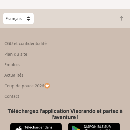
C
R
h
e
o
t
i
o
s
CGU et confidentialité
u
i
r
s
Plan du site
e
s
n
e
Emplois
h
z
Actualités
a
u
u
n
Coup de pouce 2026
t
p
a
Contact
y
s
Téléchargez l'application Visorando et partez à
l'aventure !
A
G