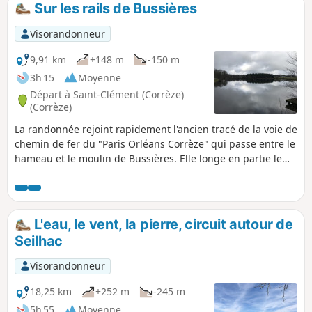
Sur les rails de Bussières
p
Visorandonneur
9,91 km
+148 m
-150 m
3h 15
Moyenne
Départ à Saint-Clément (Corrèze)
(Corrèze)
La randonnée rejoint rapidement l'ancien tracé de la voie de
chemin de fer du "Paris Orléans Corrèze" qui passe entre le
hameau et le moulin de Bussières. Elle longe en partie le
ruisseau du Brézou et plusieurs étangs. Aux abords de
l'Étang Neuf à Seilhac, la randonnée revient par de larges
chemins.
L'eau, le vent, la pierre, circuit autour de
Seilhac
Visorandonneur
18,25 km
+252 m
-245 m
5h 55
Moyenne