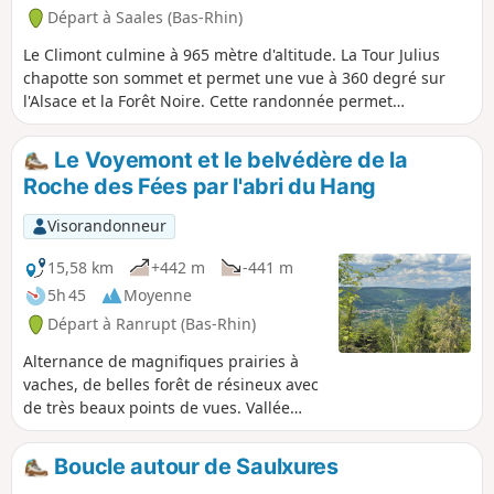
Départ à Saales (Bas-Rhin)
Le Climont culmine à 965 mètre d'altitude. La Tour Julius
chapotte son sommet et permet une vue à 360 degré sur
l'Alsace et la Forêt Noire. Cette randonnée permet
d'atteindre ce sommet en partant de Saales. La moitiée de
la randonnée est plate. Un autre quart se fait ensuite en
Le Voyemont et le belvédère de la
montée et un autre en descentes. Les montées ne sont pas
Roche des Fées par l'abri du Hang
très longues, mais un peu fortes, techniques et
caillouteuses. L'essentiel de la randonnée se fait en forêt. Le
Visorandonneur
retour permet de passer par le Voyemont et la Roche des
Fées, qui permet une vue sur la Vallée de la Bruche et le
15,58 km
+442 m
-441 m
Bas-Rhin d'un côté, et sur le département des Vosges de
5h 45
Moyenne
l'autre.
Départ à Ranrupt (Bas-Rhin)
Alternance de magnifiques prairies à
vaches, de belles forêt de résineux avec
de très beaux points de vues. Vallée
préservée avec quelques fermes et
rares résidences secondaires, au pied
Boucle autour de Saulxures
de l'un des sommets mythiques de la