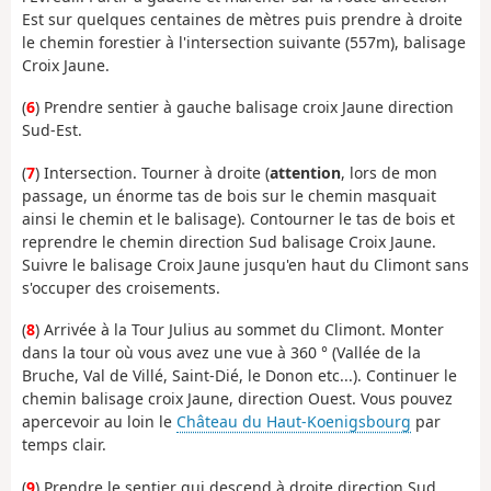
Est sur quelques centaines de mètres puis prendre à droite
le chemin forestier à l'intersection suivante (557m), balisage
Croix Jaune.
(
6
) Prendre sentier à gauche balisage croix Jaune direction
Sud-Est.
(
7
) Intersection. Tourner à droite (
attention
, lors de mon
passage, un énorme tas de bois sur le chemin masquait
ainsi le chemin et le balisage). Contourner le tas de bois et
reprendre le chemin direction Sud balisage Croix Jaune.
Suivre le balisage Croix Jaune jusqu'en haut du Climont sans
s'occuper des croisements.
(
8
) Arrivée à la Tour Julius au sommet du Climont. Monter
dans la tour où vous avez une vue à 360 ° (Vallée de la
Bruche, Val de Villé, Saint-Dié, le Donon etc...). Continuer le
chemin balisage croix Jaune, direction Ouest. Vous pouvez
apercevoir au loin le
Château du Haut-Koenigsbourg
par
temps clair.
(
9
) Prendre le sentier qui descend à droite direction Sud