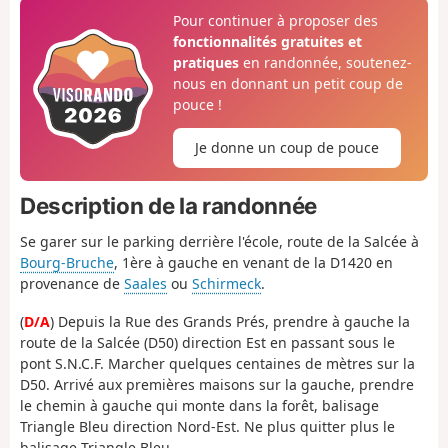
Pour continuer à proposer des
fonctionnalités gratuites et
pratiques
en randonnée, soutenez-
nous en donnant un petit coup de
pouce !
Je donne un coup de pouce
Description de la randonnée
Se garer sur le parking derrière l'école, route de la Salcée à
Bourg-Bruche
, 1ère à gauche en venant de la D1420 en
provenance de
Saales
ou
Schirmeck
.
(
D/A
) Depuis la Rue des Grands Prés, prendre à gauche la
route de la Salcée (D50) direction Est en passant sous le
pont S.N.C.F. Marcher quelques centaines de mètres sur la
D50. Arrivé aux premières maisons sur la gauche, prendre
le chemin à gauche qui monte dans la forêt, balisage
Triangle Bleu direction Nord-Est. Ne plus quitter plus le
balisage Triangle Bleu.