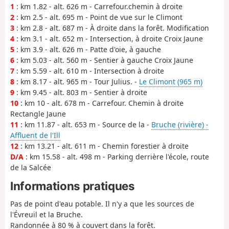
1
: km 1.82 - alt. 626 m - Carrefour.chemin à droite
2
: km 2.5 - alt. 695 m - Point de vue sur le Climont
3
: km 2.8 - alt. 687 m - À droite dans la forêt. Modification
4
: km 3.1 - alt. 652 m - Intersection, à droite Croix Jaune
5
: km 3.9 - alt. 626 m - Patte d'oie, à gauche
6
: km 5.03 - alt. 560 m - Sentier à gauche Croix Jaune
7
: km 5.59 - alt. 610 m - Intersection à droite
8
: km 8.17 - alt. 965 m - Tour Julius. -
Le Climont (965 m)
9
: km 9.45 - alt. 803 m - Sentier à droite
10
: km 10 - alt. 678 m - Carrefour. Chemin à droite
Rectangle Jaune
11
: km 11.87 - alt. 653 m - Source de la -
Bruche (rivière) -
Affluent de l'Ill
12
: km 13.21 - alt. 611 m - Chemin forestier à droite
D/A
: km 15.58 - alt. 498 m - Parking derrière l'école, route
de la Salcée
Informations pratiques
Pas de point d'eau potable. Il n'y a que les sources de
l'Évreuil et la Bruche.
Randonnée à 80 % à couvert dans la forêt.