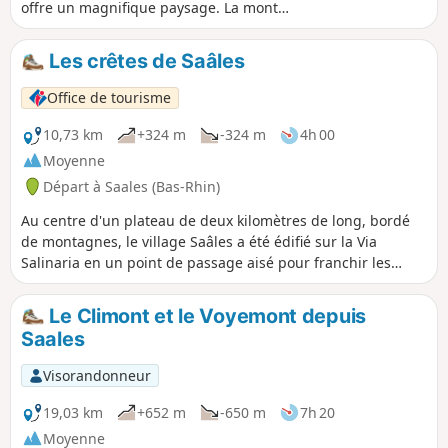
offre un magnifique paysage. La montée
entre (2) et (3) se fait sur un sentier et
est un peu sportive mais vaut largement
Les crêtes de Saâles
l'effort. La descente est plus régulière et
sur un chemin forestier.
Office de tourisme
10,73 km
+324 m
-324 m
4h 00
Moyenne
Départ à Saales (Bas-Rhin)
Au centre d'un plateau de deux kilomètres de long, bordé
de montagnes, le village Saâles a été édifié sur la Via
Salinaria en un point de passage aisé pour franchir les
Vosges. La commune a confirmé sa vocation de bourg
commercial tout au long de l'histoire. Dès 1743, en effet,
Le Climont et le Voyemont depuis
elle obtient le privilège de tenir une foire et un marché. En
Saales
1924, l'hôtel de ville, reconstruit, abrite au rez-de-chaussée,
les halles du marché.
Visorandonneur
19,03 km
+652 m
-650 m
7h 20
Moyenne