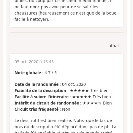
pluies, du coup parfois le chemin était inondé ; il
ne faut donc pas avoir peur de se salir les
chaussures (heureusement ce n'est que de la boue,
facile à nettoyer).
athal
05 oct. 2020 à 13:43
Note globale
:
4.7
/
5
Date de la randonnée
: 04 oct. 2020
Fiabilité de la description
: ★★★★★ Très bien
Facilité à suivre l'itinéraire
: ★★★★★ Très bien
Intérêt du circuit de randonnée
: ★★★★☆ Bien
Circuit très fréquenté
: Non
Le descriptif est bien réalisé. Notez que le tas de
bois du descriptif a été déplacé donc pas de pb. La
ballade fût agréable et très peu de monde croisé.