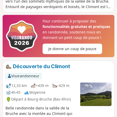
vers l'un des sommets mythiques de la vallée de la Bruche.
Entouré de paysages verdoyants et boisés, le Climont est le
château d'eau de la région. Trois rivières naissent à ses
abords : Bruche, Giessen et Fave. Cet endroit est marqué
Pour continuer à proposer des
par une stèle réalisée par le sculpteur Raymond Keller, à
fonctionnalités gratuites et pratiques
partir d’un bloc de grès offert par la carrière de
en randonnée, soutenez-nous en
Champenay.
donnant un petit coup de pouce !
Je donne un coup de pouce
Découverte du Climont
Visorandonneur
12,33 km
+439 m
-429 m
4h 45
Moyenne
Départ à Bourg-Bruche (Bas-Rhin)
Belle randonnée dans la vallée de la
Bruche avec la montée au Climont qui