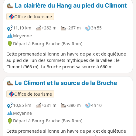
La clairière du Hang au pied du Climont
Office de tourisme
11,19 km
+262 m
-267 m
3h 55
Moyenne
Départ à Bourg-Bruche (Bas-Rhin)
Cette promenade sillonne un havre de paix et de quiétude
au pied de l'un des sommets mythiques de la vallée : le
Climont (966 m). La Bruche prend sa source à 660 m
d'altitude puis traverse une vaste cuvette : la clairière du
Hang. C'est là que des familles de verriers se sont installées
Le Climont et la source de la Bruche
dès 1723. Le Hang continua à prospérer grâce à l'arrivée de
fermiers mennonites, d'origine suisse. Ils trouvèrent ici un
Office de tourisme
lieu favorable à leur vie pastorale et communautaire.
10,85 km
+381 m
-380 m
4h 10
Moyenne
Départ à Bourg-Bruche (Bas-Rhin)
Cette promenade sillonne un havre de paix et de quiétude