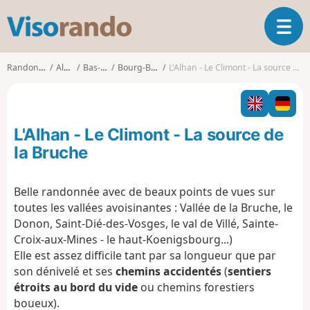
V
O
i
u
s
v
o
Randonnées
Alsace
Bas-Rhin
Bourg-Bruche
L'Alhan - Le Climont - La source de la Bruche
r
r
i
a
r
n
l
d
L'Alhan - Le Climont - La source de
a
o
n
la Bruche
a
v
Belle randonnée avec de beaux points de vues sur
i
toutes les vallées avoisinantes : Vallée de la Bruche, le
g
a
Donon, Saint-Dié-des-Vosges, le val de Villé, Sainte-
t
Croix-aux-Mines - le haut-Koenigsbourg...)
i
Elle est assez difficile tant par sa longueur que par
o
son dénivelé et ses
chemins accidentés
(
sentiers
n
étroits au bord du vide
ou chemins forestiers
boueux).