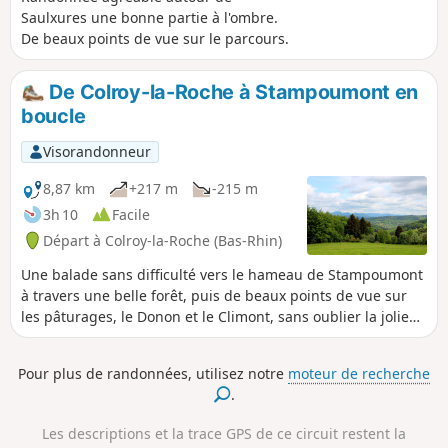
condition physique.
Saulxures une bonne partie à l'ombre.
De beaux points de vue sur le parcours.
De Colroy-la-Roche à Stampoumont en
boucle
Visorandonneur
8,87 km
+217 m
-215 m
3h 10
Facile
Départ à Colroy-la-Roche (Bas-Rhin)
Une balade sans difficulté vers le hameau de Stampoumont
à travers une belle forêt, puis de beaux points de vue sur
les pâturages, le Donon et le Climont, sans oublier la jolie
chapelle de Stampoumont avec ses vitraux épurés. Une
balade calme et paisible.
Pour plus de randonnées, utilisez notre
moteur de recherche
.
Les descriptions et la trace GPS de ce circuit restent la