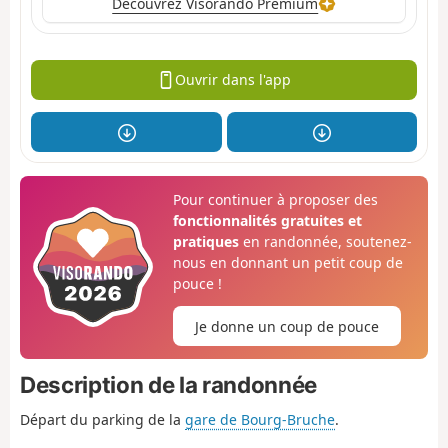
Découvrez Visorando Premium
Ouvrir dans l'app
Pour continuer à proposer des
fonctionnalités gratuites et
pratiques
en randonnée, soutenez-
nous en donnant un petit coup de
pouce !
Je donne un coup de pouce
Description de la randonnée
Départ du parking de la
gare de Bourg-Bruche
.