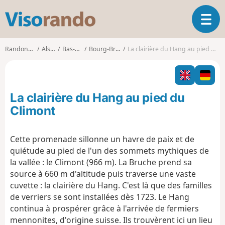
V
O
i
u
s
v
o
Randonnées
Alsace
Bas-Rhin
Bourg-Bruche
La clairière du Hang au pied du Climont
r
r
i
a
r
n
l
d
La clairière du Hang au pied du
a
o
n
Climont
a
v
Cette promenade sillonne un havre de paix et de
i
quiétude au pied de l'un des sommets mythiques de
g
a
la vallée : le Climont (966 m). La Bruche prend sa
t
source à 660 m d'altitude puis traverse une vaste
i
cuvette : la clairière du Hang. C'est là que des familles
o
de verriers se sont installées dès 1723. Le Hang
n
continua à prospérer grâce à l'arrivée de fermiers
mennonites, d'origine suisse. Ils trouvèrent ici un lieu