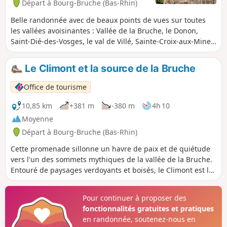
Départ à Bourg-Bruche (Bas-Rhin)
Belle randonnée avec de beaux points de vues sur toutes
les vallées avoisinantes : Vallée de la Bruche, le Donon,
Saint-Dié-des-Vosges, le val de Villé, Sainte-Croix-aux-Mines
- le haut-Koenigsbourg...) Elle est assez difficile tant par sa
longueur que par son dénivelé et ses chemins accidentés
Le Climont et la source de la Bruche
(sentiers étroits au bord du vide ou chemins forestiers
boueux).
Office de tourisme
10,85 km
+381 m
-380 m
4h 10
Moyenne
Départ à Bourg-Bruche (Bas-Rhin)
Cette promenade sillonne un havre de paix et de quiétude
vers l'un des sommets mythiques de la vallée de la Bruche.
Entouré de paysages verdoyants et boisés, le Climont est le
château d'eau de la région. Trois rivières naissent à ses
abords : Bruche, Giessen et Fave. Cet endroit est marqué
Pour continuer à proposer des
par une stèle réalisée par le sculpteur Raymond Keller, à
fonctionnalités gratuites et pratiques
partir d’un bloc de grès offert par la carrière de
en randonnée, soutenez-nous en
Champenay.