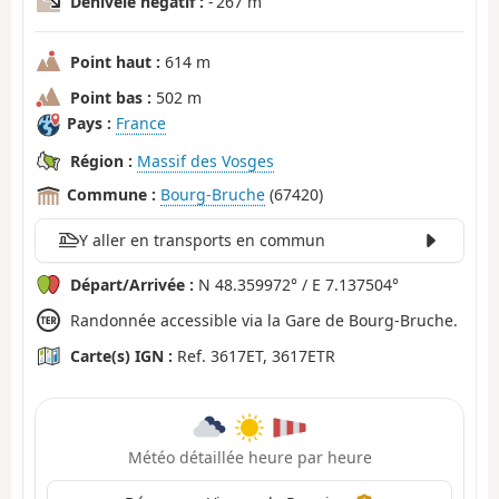
Dénivelé négatif :
- 267 m
Point haut :
614 m
Point bas :
502 m
Pays :
France
Région :
Massif des Vosges
Commune :
Bourg-Bruche
(67420)
Y aller en transports en commun
Départ/Arrivée :
N 48.359972° / E 7.137504°
Randonnée accessible via la Gare de Bourg-Bruche.
Carte(s) IGN :
Ref. 3617ET, 3617ETR
Météo détaillée heure par heure