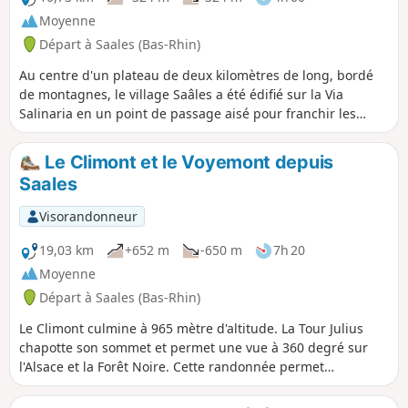
Moyenne
Départ à Saales (Bas-Rhin)
Au centre d'un plateau de deux kilomètres de long, bordé
de montagnes, le village Saâles a été édifié sur la Via
Salinaria en un point de passage aisé pour franchir les
Vosges. La commune a confirmé sa vocation de bourg
commercial tout au long de l'histoire. Dès 1743, en effet,
Le Climont et le Voyemont depuis
elle obtient le privilège de tenir une foire et un marché. En
Saales
1924, l'hôtel de ville, reconstruit, abrite au rez-de-chaussée,
les halles du marché.
Visorandonneur
19,03 km
+652 m
-650 m
7h 20
Moyenne
Départ à Saales (Bas-Rhin)
Le Climont culmine à 965 mètre d'altitude. La Tour Julius
chapotte son sommet et permet une vue à 360 degré sur
l'Alsace et la Forêt Noire. Cette randonnée permet
d'atteindre ce sommet en partant de Saales. La moitiée de
la randonnée est plate. Un autre quart se fait ensuite en