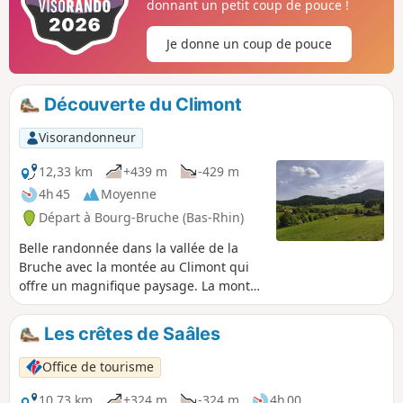
donnant un petit coup de pouce !
Je donne un coup de pouce
Découverte du Climont
Visorandonneur
12,33 km
+439 m
-429 m
4h 45
Moyenne
Départ à Bourg-Bruche (Bas-Rhin)
Belle randonnée dans la vallée de la
Bruche avec la montée au Climont qui
offre un magnifique paysage. La montée
entre (2) et (3) se fait sur un sentier et
est un peu sportive mais vaut largement
Les crêtes de Saâles
l'effort. La descente est plus régulière et
sur un chemin forestier.
Office de tourisme
10,73 km
+324 m
-324 m
4h 00