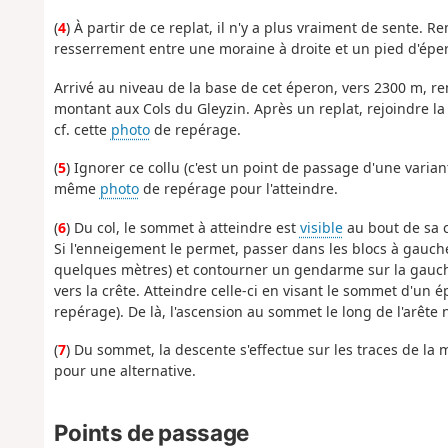
(
4
) À partir de ce replat, il n'y a plus vraiment de sente. 
resserrement entre une moraine à droite et un pied d'éper
Arrivé au niveau de la base de cet éperon, vers 2300 m, re
montant aux Cols du Gleyzin. Après un replat, rejoindre la 
cf. cette
photo
de repérage.
(
5
) Ignorer ce collu (c'est un point de passage d'une variant
même
photo
de repérage pour l'atteindre.
(
6
) Du col, le sommet à atteindre est
visible
au bout de sa c
Si l'enneigement le permet, passer dans les blocs à gauche
quelques mètres) et contourner un gendarme sur la gauch
vers la crête. Atteindre celle-ci en visant le sommet d'un 
repérage). De là, l'ascension au sommet le long de l'arête 
(
7
) Du sommet, la descente s'effectue sur les traces de la 
pour une alternative.
Points de passage