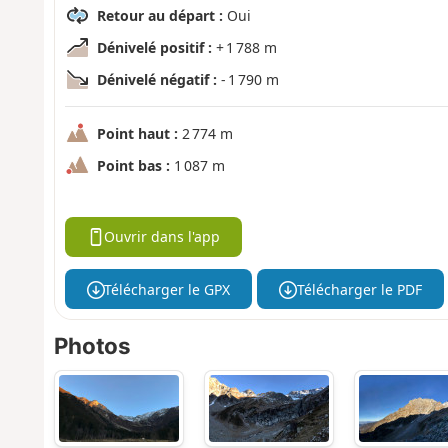
Retour au départ :
Oui
Dénivelé positif :
+ 1 788 m
Dénivelé négatif :
- 1 790 m
Point haut :
2 774 m
Point bas :
1 087 m
Ouvrir dans l'app
Télécharger le GPX
Télécharger le PDF
Photos