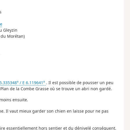
s
le
du Gleyzin
ol du Morétan)
e
5.335348° / E 6.119641°
. Il est possible de pousser un peu
 Plan de la Combe Grasse où se trouve un abri non gardé.
 moins ensuite.
ne. Il vaut mieux garder son chien en laisse pour ne pas
raire essentiellement hors sentier et du dénivelé conséquent.