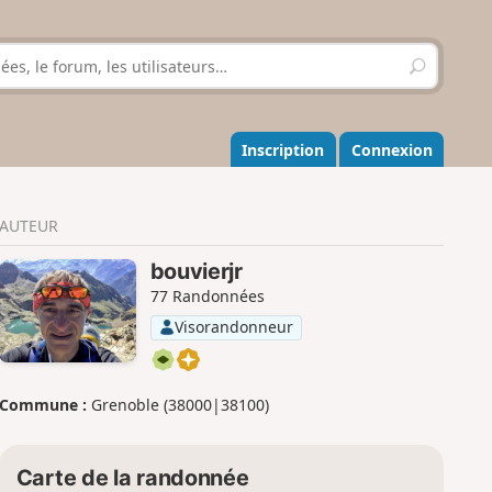
R
e
c
h
e
Inscription
Connexion
r
c
h
AUTEUR
e
r
bouvierjr
77 Randonnées
Visorandonneur
Commune :
Grenoble (38000|38100)
Carte de la randonnée