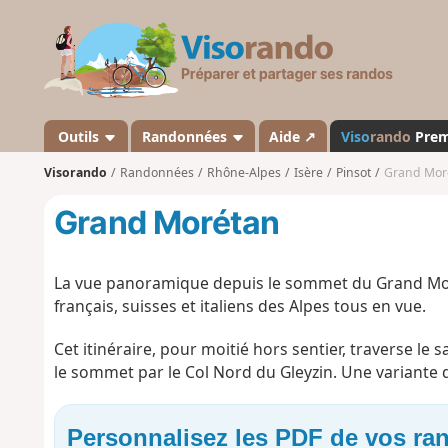
V
i
s
o
r
a
Outils
Randonnées
Aide ↗
Viso
rando
Pre
n
Visorando
Randonnées
Rhône-Alpes
Isère
Pinsot
Grand Mor
d
o
Grand Morétan
La vue panoramique depuis le sommet du Grand Moré
français, suisses et italiens des Alpes tous en vue.
Cet itinéraire, pour moitié hors sentier, traverse le 
le sommet par le Col Nord du Gleyzin. Une variante 
Personnalisez les PDF de vos r