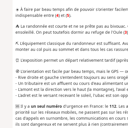
☀️ À faire par beau temps afin de pouvoir s'orienter facile
indispensable entre (
4
) et (
5
).
⛺️ La randonnée est courte et ne se prête pas au bivouac. Q
ensoleillé. On peut toutefois dormir au refuge de l'Oule (
3
)
⛏️ L'équipement classique du randonneur est suffisant. Ava
monter au col puis au sommet et dans tous les cas rassuren
⏰ L'exposition permet un départ relativement tardif (après l
🧭 L'orientation est facile par beau temps, mais le GPS — o
- Rive droite et gauche s'entendent toujours au sens orogé
- Un tributaire est un affluent ou cours d'eau alimentant un
- L'amont est la direction vers le haut (la montagne), l'aval e
- L'adret est le versant recevant le soleil, l'ubac est son op
🆘 Il y a
un seul numéro
d'urgence en France: le
112
. Les 
priorité sur les réseaux mobiles, ne passent pas sur les ré
cas d'appels en surnombre, les communications en cours so
ils sont dangereux et ne servent plus à rien (contrairement