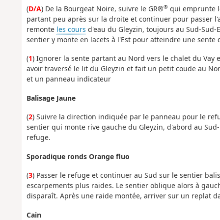
®
(
D/A
) De la Bourgeat Noire, suivre le GR®
qui emprunte le
partant peu après sur la droite et continuer pour passer l
remonte
les cours
d'eau du Gleyzin, toujours au Sud-Sud-Est
sentier y monte en lacets à l'Est pour atteindre une sente 
(
1
) Ignorer la sente partant au Nord vers le chalet du Vay 
avoir traversé le lit du Gleyzin et fait un petit coude au N
et un panneau indicateur
Balisage Jaune
(
2
) Suivre la direction indiquée par le panneau pour le refu
sentier qui monte rive gauche du Gleyzin, d'abord au Sud-E
refuge.
Sporadique ronds Orange fluo
(
3
) Passer le refuge et continuer au Sud sur le sentier bal
escarpements plus raides. Le sentier oblique alors à gauch
disparaît. Après une raide montée, arriver sur un replat d
Cain