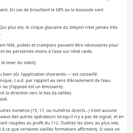
ment. En cas de brouillard le GPS ou la boussole sont
ui plus est, le cirque glaciaire du Gleyzin n'est jamais très
.
nt l'été, piolets et crampons peuvent être nécessaires pour
t les personnes moins à l'aise sur névé raide.
e lever du soleil).
u bien sûr l'application Visorando — est conseillé.
nique, c.a.d. par rapport au sens d'écoulement de l'eau.
 lac (l'opposé est un émissaire).
st la direction vers le bas (la vallée).
posé.
autres numéros (15, 17, ou numéros directs…) n'ont aucune
seaux des autres opérateurs lorsqu'il n'y a pas de signal, et en
nt coupées au profit du 112. Oubliez les donc au plus vite,
 à ce que certaines vieilles formations affirment). Si vous ne