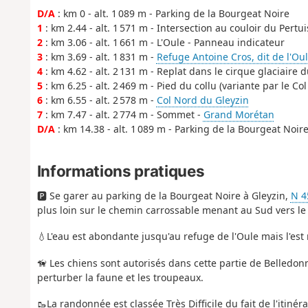
D/A
: km 0 - alt. 1 089 m - Parking de la Bourgeat Noire
1
: km 2.44 - alt. 1 571 m - Intersection au couloir du Pertui
2
: km 3.06 - alt. 1 661 m - L'Oule - Panneau indicateur
3
: km 3.69 - alt. 1 831 m -
Refuge Antoine Cros, dit de l'Ou
4
: km 4.62 - alt. 2 131 m - Replat dans le cirque glaciaire 
5
: km 6.25 - alt. 2 469 m - Pied du collu (variante par le C
6
: km 6.55 - alt. 2 578 m -
Col Nord du Gleyzin
7
: km 7.47 - alt. 2 774 m - Sommet -
Grand Morétan
D/A
: km 14.38 - alt. 1 089 m - Parking de la Bourgeat Noir
Informations pratiques
🅿️ Se garer au parking de la Bourgeat Noire à Gleyzin,
N 4
plus loin sur le chemin carrossable menant au Sud vers le
💧L'eau est abondante jusqu'au refuge de l'Oule mais l'est
🦮 Les chiens sont autorisés dans cette partie de Belledon
perturber la faune et les troupeaux.
🥾La randonnée est classée Très Difficile du fait de l'itiné