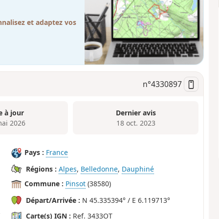
nalisez et adaptez vos
n°
4330897
e à jour
Dernier avis
mai 2026
18 oct. 2023
Pays :
France
Régions :
Alpes
,
Belledonne
,
Dauphiné
Commune :
Pinsot
(38580)
Départ/Arrivée :
N 45.335394° / E 6.119713°
Carte(s) IGN :
Ref. 3433OT