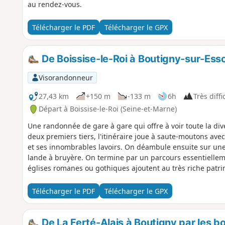
au rendez-vous.
Télécharger le PDF
Télécharger le GPX
De Boissise-le-Roi à Boutigny-sur-Esso
Visorandonneur
27,43 km
+150 m
-133 m
6h
Très diffi
Départ à Boissise-le-Roi (Seine-et-Marne)
Une randonnée de gare à gare qui offre à voir toute la dive
deux premiers tiers, l'itinéraire joue à saute-moutons avec
et ses innombrables lavoirs. On déambule ensuite sur une
lande à bruyère. On termine par un parcours essentiellem
églises romanes ou gothiques ajoutent au très riche patr
Télécharger le PDF
Télécharger le GPX
De La Ferté-Alais à Boutigny par les b