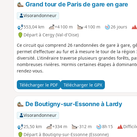
Grand tour de Paris de gare en gare
Visorandonneur
553,04 km
+4 100 m
-4 100 m
26 jours
Départ à Cergy (Val-d'Oise)
Ce circuit qui comprend 26 randonnées de gare à gare, 
permet d'effectuer au fur et à mesure le tour de la région 
diversité. L'itinéraire traverse plusieurs grandes forêts, p
nombreuses rivières. Hormis certaines étapes à dominante 
rendez-vous.
Télécharger le PDF
Télécharger le GPX
De Boutigny-sur-Essonne à Lardy
Visorandonneur
25,50 km
+334 m
-312 m
8h 15
Difficil
Départ à Boutigny-sur-Essonne (Essonne)