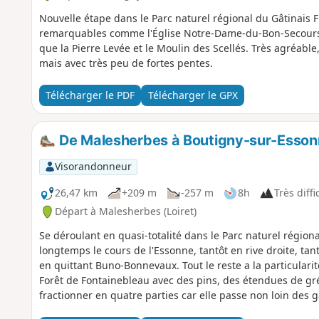
Nouvelle étape dans le Parc naturel régional du Gâtinais F
remarquables comme l'Église Notre-Dame-du-Bon-Secours d'
que la Pierre Levée et le Moulin des Scellés. Très agréable
mais avec très peu de fortes pentes.
Télécharger le PDF
Télécharger le GPX
De Malesherbes à Boutigny-sur-Esson
Visorandonneur
26,47 km
+209 m
-257 m
8h
Très diffi
Départ à Malesherbes (Loiret)
Se déroulant en quasi-totalité dans le Parc naturel région
longtemps le cours de l'Essonne, tantôt en rive droite, tan
en quittant Buno-Bonnevaux. Tout le reste a la particularit
Forêt de Fontainebleau avec des pins, des étendues de gr
fractionner en quatre parties car elle passe non loin des g