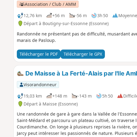
Association / Club / AMM
12,76 km
+56 m
-56 m
3h 50
Moyenn
Départ à Boutigny-sur-Essonne (Essonne)
Randonnée ne présentant pas de difficulté, musardant avec
marais de Pasloup.
Télécharger le PDF
Télécharger le GPX
De Maisse à La Ferté-Alais par l'Ile Am
Visorandonneur
19,03 km
+148 m
-143 m
5h 50
Difficil
Départ à Maisse (Essonne)
Une randonnée de gare à gare dans la Vallée de l'Essonne
Saint-Médard et parcouru un plateau cultivé, on travers
Courdimanche. On longe à plusieurs reprises la rivière, on 
Jarcy peut intéresser les passionnés de nature. Plusieurs 