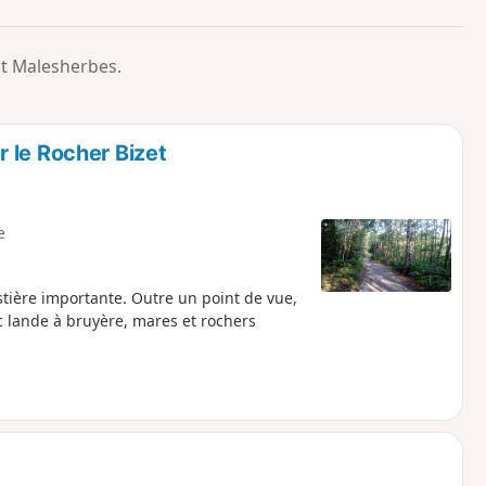
o
a
i
m
et Malesherbes.
p
 le Rocher Bizet
e
ière importante. Outre un point de vue,
c lande à bruyère, mares et rochers