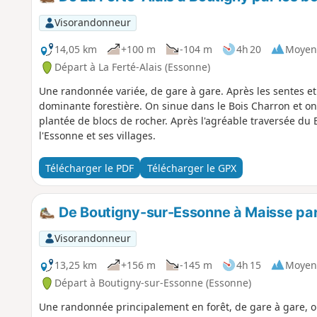
Visorandonneur
14,05 km
+100 m
-104 m
4h 20
Moyen
Départ à La Ferté-Alais (Essonne)
Une randonnée variée, de gare à gare. Après les sentes et l
dominante forestière. On sinue dans le Bois Charron et o
plantée de blocs de rocher. Après l'agréable traversée du B
l'Essonne et ses villages.
Télécharger le PDF
Télécharger le GPX
De Boutigny-sur-Essonne à Maisse par 
Visorandonneur
13,25 km
+156 m
-145 m
4h 15
Moyen
Départ à Boutigny-sur-Essonne (Essonne)
Une randonnée principalement en forêt, de gare à gare, où