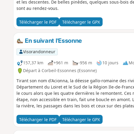
et les descentes. De belles pinèdes, quelques sous-bois d
sont au rendez-vous.
Télécharger le PDF
Télécharger le GPX
En suivant l'Essonne
Visorandonneur
157,37 km
+961 m
-956 m
10 jours
Mo
Départ à Corbeil-Essonnes (Essonne)
Tirant son nom d'Acionna, la déesse gallo-romaine des riv
Département du Loiret et le Sud de la Région Ile-de-Fran
le cours alors que les quatre dernières le remontent. Ces 
étape, non accessible en train, fait une boucle en amont. L
la rivière, les passages dans les bois et ceux sur des plate
Télécharger le PDF
Télécharger le GPX