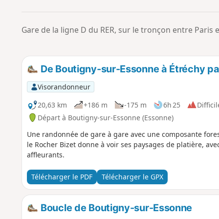
Gare de la ligne D du RER, sur le tronçon entre Paris 
De Boutigny-sur-Essonne à Étréchy par
Visorandonneur
20,63 km
+186 m
-175 m
6h 25
Difficil
Départ à Boutigny-sur-Essonne (Essonne)
Une randonnée de gare à gare avec une composante forest
le Rocher Bizet donne à voir ses paysages de platière, ave
affleurants.
Télécharger le PDF
Télécharger le GPX
Boucle de Boutigny-sur-Essonne