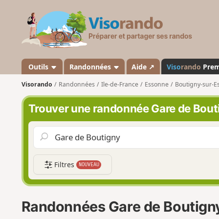
V
i
s
o
r
a
Outils
Randonnées
Aide ↗
Viso
rando
Pre
n
Visorando
Randonnées
Ile-de-France
Essonne
Boutigny-sur-E
d
o
Trouver une randonnée Gare de Bout
Filtres
NOUVEAU
Randonnées Gare de Boutign