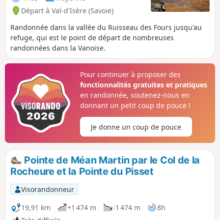
Départ à Val-d'Isère (Savoie)
Randonnée dans la vallée du Ruisseau des Fours jusqu'au
refuge, qui est le point de départ de nombreuses
randonnées dans la Vanoise.
Pour continuer à proposer des
fonctionnalités gratuites et pratiques
en randonnée, soutenez-nous en
donnant un petit coup de pouce !
Je donne un coup de pouce
Pointe de Méan Martin par le Col de la
Rocheure et la Pointe du Pisset
Visorandonneur
19,91 km
+1 474 m
-1 474 m
8h