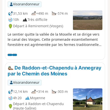
Visorandonneur
31,53 km
+490 m
-574 m
10h
Très difficile
Départ à Remiremont (Vosges)
Le sentier quitte la vallée de la Moselle et se dirige vers
le canal des Vosges. Cette promenade essentiellement
forestière est agrémentée par les fermes traditionnelles
lorraines.
De Raddon-et-Chapendu à Annegray
par le Chemin des Moines
Visorandonneur
12,14 km
+314 m
-303 m
4h 20
Moyenne
Départ à Raddon-et-Chapendu
(Haute-Saône)