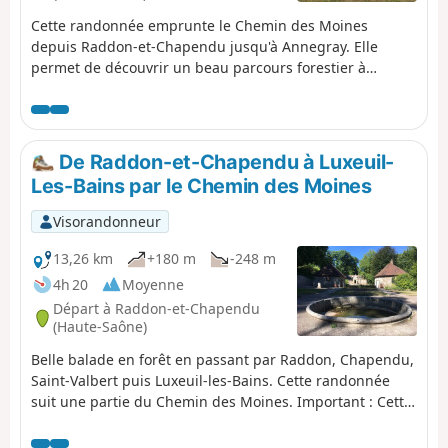
Cette randonnée emprunte le Chemin des Moines
depuis Raddon-et-Chapendu jusqu'à Annegray. Elle
permet de découvrir un beau parcours forestier à
Raddon, la Chapelle Saint-Roch à Sainte-Marie-en-
Chanois, la Chapelle Saint-Colomban et, enfin, la
chapelle à Annegray.
De Raddon-et-Chapendu à Luxeuil-
Les-Bains par le Chemin des Moines
Visorandonneur
13,26 km
+180 m
-248 m
4h 20
Moyenne
Départ à Raddon-et-Chapendu
(Haute-Saône)
Belle balade en forêt en passant par Raddon, Chapendu,
Saint-Valbert puis Luxeuil-les-Bains. Cette randonnée
suit une partie du Chemin des Moines. Important : Cette
randonnée ne forme pas une boucle. Il n'y a pas de
transports en commun reliant Luxeuil-les-Bains à