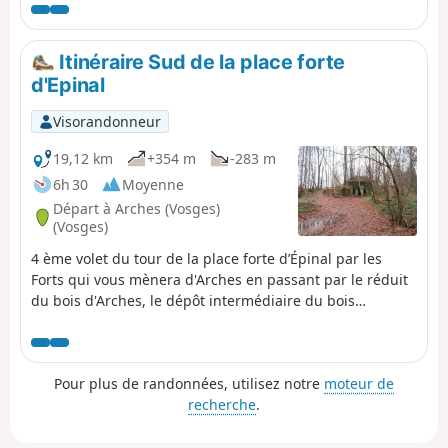
le 2e au Réservoir des Sources de
Presles (A). Le sentier pour monter
directement au Ballon est une zone
Itinéraire Sud de la place forte
de quiétude interdite du 15
d'Epinal
décembre au 14 juillet, voir les avis
Visorandonneur
19,12 km
+354 m
-283 m
6h 30
Moyenne
Départ à Arches (Vosges)
(Vosges)
4 ème volet du tour de la place forte d’Épinal par les
Forts qui vous mènera d'Arches en passant par le réduit
du bois d'Arches, le dépôt intermédiaire du bois
d'Arches, le fort du Bambois, le dépôt intermédiaire de
l'Etang du Bult, le fort des Friches et arrivée au fort du
RoulonC'est une randonnée en ligne, pour cela, déposer
Pour plus de randonnées, utilisez notre
moteur de
un véhicule à l'étang de Morevoid après le Roulon sur la
recherche
.
route d'Uzemain. Rejoindre le départ à Arches en
passant par Nayemont, Uriménil, Dounoux, Hadol.