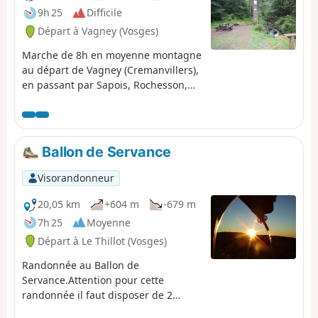
9h 25
Difficile
Départ à Vagney (Vosges)
Marche de 8h en moyenne montagne
au départ de Vagney (Cremanvillers),
en passant par Sapois, Rochesson,
Gerardmer (Les Bas-Rupts) et le Col
de Grosse Pierre, arrivée à La Bresse.
Ballon de Servance
Visorandonneur
20,05 km
+604 m
-679 m
7h 25
Moyenne
Départ à Le Thillot (Vosges)
Randonnée au Ballon de
Servance.Attention pour cette
randonnée il faut disposer de 2
véhicules un au (D) au Col des Croix,