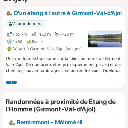
p
D'un étang à l'autre à Girmont-Val-d'Ajol
Visorandonneur
7,65 km
+122 m
-123 m
2h 30
Facile
Départ à Girmont-Val-d'Ajol (Vosges)
Une randonnée bucolique sur la jolie commune de Girmont-
Val-d'Ajol. De nombreux étangs (fréquemment privés) et des
chemins, souvent ombragés sont au rendez-vous. Quelques
kilomètres sur des routes tranquilles.
Randonnées à proximité de Étang de
l'Homme (Girmont-Val-d'Ajol)
Remiremont - Méloménil