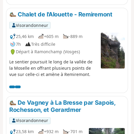
Raddon-et-Chapendu. Il vous faut trouver un moyen de
parvenir au point de départ ou au point d'arrivée.
Chalet de l'Alouette - Remiremont
Visorandonneur
25,46 km
+605 m
-889 m
7h
Très difficile
Départ à Ramonchamp (Vosges)
Le sentier poursuit le long de la vallée de
la Moselle en offrant plusieurs points de
vue sur celle-ci et amène à Remiremont.
De Vagney à La Bresse par Sapois,
Rochesson, et Gerardmer
Visorandonneur
23,58 km
+932 m
-701 m