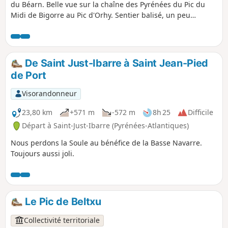
du Béarn. Belle vue sur la chaîne des Pyrénées du Pic du
Midi de Bigorre au Pic d'Orhy. Sentier balisé, un peu
boueux au départ, belles maisons sur les crêtes tout le long
du parcours.
De Saint Just-Ibarre à Saint Jean-Pied
de Port
Visorandonneur
23,80 km
+571 m
-572 m
8h 25
Difficile
Départ à Saint-Just-Ibarre (Pyrénées-Atlantiques)
Nous perdons la Soule au bénéfice de la Basse Navarre.
Toujours aussi joli.
Le Pic de Beltxu
Collectivité territoriale