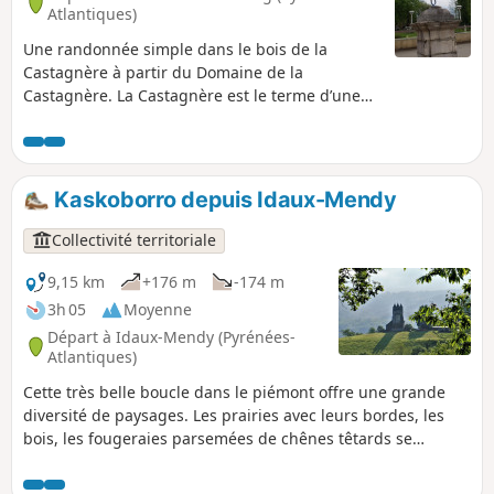
Atlantiques)
Une randonnée simple dans le bois de la
Castagnère à partir du Domaine de la
Castagnère. La Castagnère est le terme d’une
poêle à marrons, à châtaignes. Vous en
conclurez que ce bois est essentiellement
composé de marronniers, de châtaigners, mais
pas que…
Kaskoborro depuis Idaux-Mendy
Collectivité territoriale
9,15 km
+176 m
-174 m
3h 05
Moyenne
Départ à Idaux-Mendy (Pyrénées-
Atlantiques)
Cette très belle boucle dans le piémont offre une grande
diversité de paysages. Les prairies avec leurs bordes, les
bois, les fougeraies parsemées de chênes têtards se
succèdent, sans oublier les ruisseaux sur lesquels sont
construit des moulins. On peut alors mieux appréhender