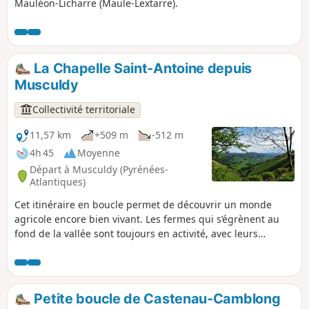
Mauléon-Licharre (Maule-Lextarre).
La Chapelle Saint-Antoine depuis
Musculdy
Collectivité territoriale
11,57 km
+509 m
-512 m
4h 45
Moyenne
Départ à Musculdy (Pyrénées-
Atlantiques)
Cet itinéraire en boucle permet de découvrir un monde
agricole encore bien vivant. Les fermes qui s’égrènent au
fond de la vallée sont toujours en activité, avec leurs
nombreuses prairies. On comprend mieux cette culture
agro-pastorale aux multiples facettes en traversant les
forêts, puis les pâturages de la moyenne montagne. La
chapelle Saint-Antoine domine le Col d’Osquich, haut lieu
Petite boucle de Castenau-Camblong
de la chasse à la palombe en automne. Depuis le sommet,