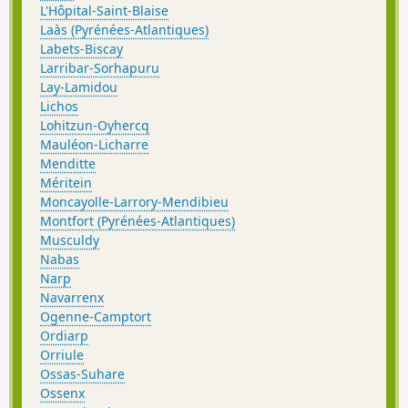
L'Hôpital-Saint-Blaise
Laàs (Pyrénées-Atlantiques)
Labets-Biscay
Larribar-Sorhapuru
Lay-Lamidou
Lichos
Lohitzun-Oyhercq
Mauléon-Licharre
Menditte
Méritein
Moncayolle-Larrory-Mendibieu
Montfort (Pyrénées-Atlantiques)
Musculdy
Nabas
Narp
Navarrenx
Ogenne-Camptort
Ordiarp
Orriule
Ossas-Suhare
Ossenx