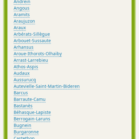
Andrein
Angous
Aramits
Araujuzon
Araux
Arbérats-Sillègue
Arbouet-Sussaute
Arhansus
Aroue-Ithorots-Olhaïby
Arrast-Larrebieu
Athos-Aspis
Audaux
Aussurucq
Autevielle-Saint-Martin-Bideren
Barcus
Barraute-Camu
Bastanès
Béhasque-Lapiste
Berrogain-Laruns
Bugnein
Burgaronne
Castetbon