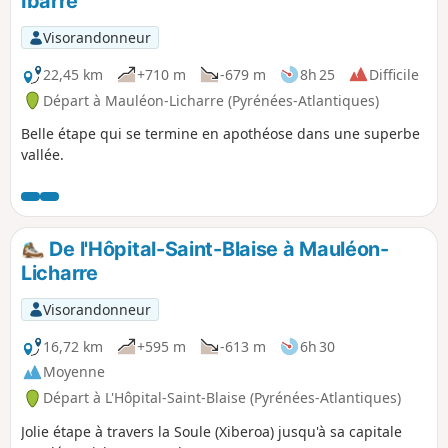
Ibarre
p
Visorandonneur
22,45 km
+710 m
-679 m
8h 25
Difficile
Départ à Mauléon-Licharre (Pyrénées-Atlantiques)
Belle étape qui se termine en apothéose dans une superbe
vallée.
De l'Hôpital-Saint-Blaise à Mauléon-
Licharre
Visorandonneur
16,72 km
+595 m
-613 m
6h 30
Moyenne
Départ à L'Hôpital-Saint-Blaise (Pyrénées-Atlantiques)
Jolie étape à travers la Soule (Xiberoa) jusqu'à sa capitale