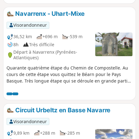
les richesses de cette culture agro-pastorale basque aux
multiples facettes. Les points de vue ne manquent pas : le
Navarrenx - Uhart-Mixe
massif karstique des Arbailles tout proche, les collines du
flysch et le sommet de la Madeleine, ainsi que les
Visorandonneur
montagnes de Haute-Soule.
36,52 km
+696 m
-539 m
8h
Très difficile
Départ à Navarrenx (Pyrénées-
Atlantiques)
Quarante quatrième étape du Chemin de Compostelle. Au
cours de cette étape vous quittez le Béarn pour le Pays
Basque. Très longue étape qui se déroule en grande partie
sur des routes départementales et des chemins à travers
bois. Compte tenu que vous ne traversez pas de gros
village, il est donc préférable de prévoir le ravitaillement au
départ.
Circuit Urbeltz en Basse Navarre
Visorandonneur
9,89 km
+288 m
-285 m