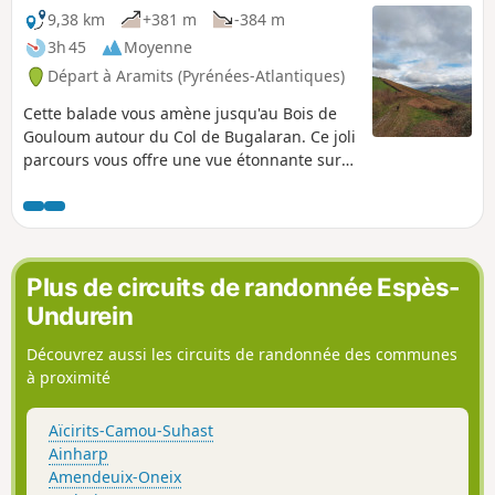
9,38 km
+381 m
-384 m
3h 45
Moyenne
Départ à Aramits (Pyrénées-Atlantiques)
Cette balade vous amène jusqu'au Bois de
Gouloum autour du Col de Bugalaran. Ce joli
parcours vous offre une vue étonnante sur
le village d'Aramits à travers de superbes
chemins à flanc de colline.
Plus de circuits de randonnée Espès-
Undurein
Découvrez aussi les circuits de randonnée des communes
à proximité
Aïcirits-Camou-Suhast
Ainharp
Amendeuix-Oneix