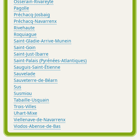
Osserain-Rivareyte
Pagolle
Préchacq-Josbaig
Préchacq-Navarrenx
Rivehaute
Roquiague
Saint-Gladie-Arrive-Munein
Saint-Goin
Saint-Just-Ibarre
Saint-Palais (Pyrénées-Atlantiques)
Sauguis-Saint-Étienne
Sauvelade
Sauveterre-de-Béarn
Sus
Susmiou
Tabaille-Usquain
Trois-Villes
Uhart-Mixe
Viellenave-de-Navarrenx
Viodos-Abense-de-Bas