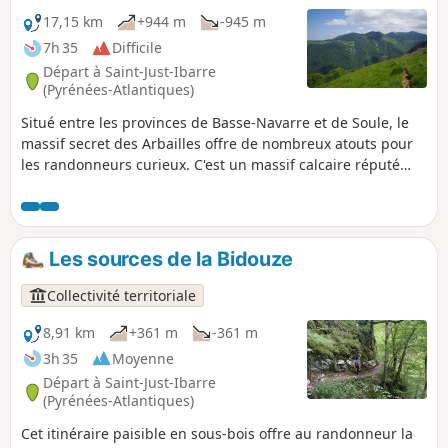
17,15 km
+944 m
-945 m
7h 35
Difficile
Départ à Saint-Just-Ibarre
(Pyrénées-Atlantiques)
Situé entre les provinces de Basse-Navarre et de Soule, le
massif secret des Arbailles offre de nombreux atouts pour
les randonneurs curieux. C'est un massif calcaire réputé
pour son relief kartstique propice à la pratique de la
spéléologie. Situé dans la partie Nord du massif, l'itinéraire
du Beltxu, outre son très beau panorama, propose une
randonnée ambitieuse et variée. La vue porte très loin et
Les sources de la Bidouze
récompensera les quelques efforts supplémentaires.
Collectivité territoriale
8,91 km
+361 m
-361 m
3h 35
Moyenne
Départ à Saint-Just-Ibarre
(Pyrénées-Atlantiques)
Cet itinéraire paisible en sous-bois offre au randonneur la