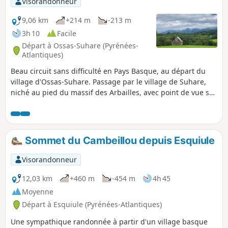
Visorandonneur
de faire attester de votre passage à Saint-Jean-Pied-de-Port,
avant la traversée des Pyrénées et afin de prendre les
9,06 km
+214 m
-213 m
informations utiles pour votre traversée en Espagne.
3h 10
Facile
Profitez également d'une journée de repos pour recharger
Départ à Ossas-Suhare (Pyrénées-
les batteries et profiter de la ville qui est classé parmi Les
Atlantiques)
Plus Beaux Villages de France grâce à son architecture
Beau circuit sans difficulté en Pays Basque, au départ du
basque typique et préservée, ses paysages verdoyants
village d'Ossas-Suhare. Passage par le village de Suhare,
ouverts sur les Pyrénées et au savoir-faire de ses
niché au pied du massif des Arbailles, avec point de vue sur
producteurs et de ses artisans d’art.
le paysage souletin.
Sommet du Cambeillou depuis Esquiule
Visorandonneur
12,03 km
+460 m
-454 m
4h 45
Moyenne
Départ à Esquiule (Pyrénées-Atlantiques)
Une sympathique randonnée à partir d'un village basque