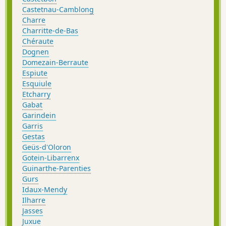
Castetnau-Camblong
Charre
Charritte-de-Bas
Chéraute
Dognen
Domezain-Berraute
Espiute
Esquiule
Etcharry
Gabat
Garindein
Garris
Gestas
Geüs-d'Oloron
Gotein-Libarrenx
Guinarthe-Parenties
Gurs
Idaux-Mendy
Ilharre
Jasses
Juxue