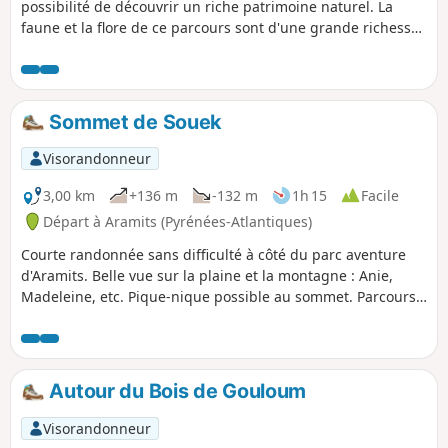
possibilité de découvrir un riche patrimoine naturel. La
faune et la flore de ce parcours sont d'une grande richesse
avec notamment la présence du pic à dos blanc, la rosalie
des Alpes, de très beaux spécimens de hêtres et une
grande variété de fougères. En plus de ces curiosités
naturalistes, des panneaux d'informations sur la mythologie
Sommet de Souek
basque jalonnent le parcours. Enfin, l'arrivée aux sources de
la Bidouze et sa résurgence dans un porche qui creuse la
Visorandonneur
falaise ravira petits et grands.
3,00 km
+136 m
-132 m
1h 15
Facile
Départ à Aramits (Pyrénées-Atlantiques)
Courte randonnée sans difficulté à côté du parc aventure
d'Aramits. Belle vue sur la plaine et la montagne : Anie,
Madeleine, etc. Pique-nique possible au sommet. Parcours
alternant bois, et prairies, quelques balises sauf pour le
sommet.
Autour du Bois de Gouloum
Visorandonneur