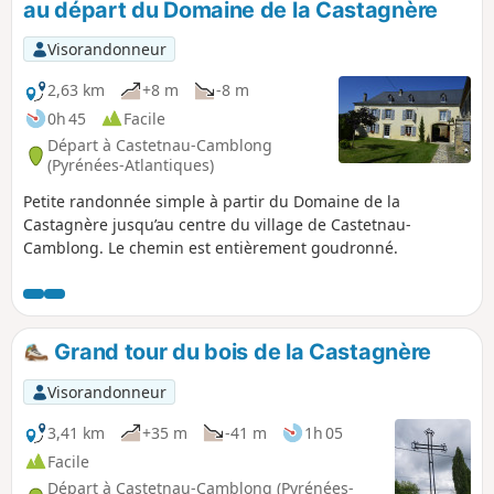
au départ du Domaine de la Castagnère
la vue est saisissante sur la Vallée de la Soule, les
montagnes de Haute-Soule, le massif karstique des
Visorandonneur
Arbailles et la Basse-Navarre.
2,63 km
+8 m
-8 m
0h 45
Facile
Départ à Castetnau-Camblong
(Pyrénées-Atlantiques)
Petite randonnée simple à partir du Domaine de la
Castagnère jusqu’au centre du village de Castetnau-
Camblong. Le chemin est entièrement goudronné.
Grand tour du bois de la Castagnère
Visorandonneur
3,41 km
+35 m
-41 m
1h 05
Facile
Départ à Castetnau-Camblong (Pyrénées-