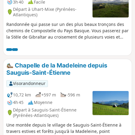
3h 40
Facile
Départ à Uhart-Mixe (Pyrénées-
Atlantiques)
Randonnée qui passe sur un des plus beaux tronçons des
chemins de Compostelle du Pays Basque. Vous passerez par
la Stèle de Gibraltar au croisement de plusieurs voies et
vous pourrez profiter d'une halte à la Chapelle ouverte de
Soyarce, idéale pour profiter du panorama sur les Pyrénées
Basques et pour la pause pique-nique.
Chapelle de la Madeleine depuis
Sauguis-Saint-Étienne
Visorandonneur
10,72 km
+597 m
-596 m
4h 45
Moyenne
Départ à Sauguis-Saint-Étienne
(Pyrénées-Atlantiques)
Une montée depuis le village de Sauguis-Saint-Étienne à
travers estives et forêts jusqu'à la Madeleine, point