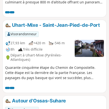
culminant à presque 800 m d'altitude offrant un panorama
à 360° sur les montagnes du Pays Basque et la Chaîne des
Pyrénées.
Uhart-Mixe - Saint-Jean-Pied-de-Port
Visorandonneur
27,93 km
+420 m
-546 m
8h
Très difficile
Départ à Uhart-Mixe (Pyrénées-
Atlantiques)
Quarante cinquième étape du Chemin de Compostelle.
Cette étape est la dernière de la partie Française. Les
paysages du pays basque qui vont se succéder, plus
merveilleux les uns que les autres, vous laisseront un
souvenir inoubliable. À votre arrivée à Saint-Jean-Pied-de-
Port, vous aurez déjà parcouru en 45 jours de marche, 1150
kilomètres environ, avec 12750 m de dénivelé positif. De
Autour d'Ossas-Suhare
quoi être fier du chemin accompli ! Pensez à vous rendre au
bureau d’accueil des pèlerins muni de votre crédenciale afin