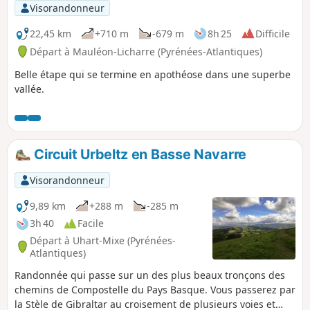
Visorandonneur
22,45 km
+710 m
-679 m
8h 25
Difficile
Départ à Mauléon-Licharre (Pyrénées-Atlantiques)
Belle étape qui se termine en apothéose dans une superbe
vallée.
Circuit Urbeltz en Basse Navarre
Visorandonneur
9,89 km
+288 m
-285 m
3h 40
Facile
Départ à Uhart-Mixe (Pyrénées-
Atlantiques)
Randonnée qui passe sur un des plus beaux tronçons des
chemins de Compostelle du Pays Basque. Vous passerez par
la Stèle de Gibraltar au croisement de plusieurs voies et