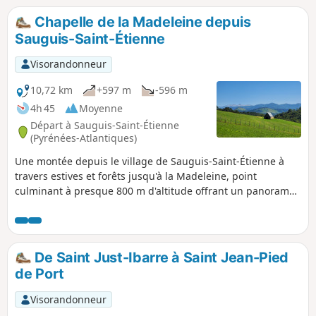
Chapelle de la Madeleine depuis
Sauguis-Saint-Étienne
Visorandonneur
10,72 km
+597 m
-596 m
4h 45
Moyenne
Départ à Sauguis-Saint-Étienne
(Pyrénées-Atlantiques)
Une montée depuis le village de Sauguis-Saint-Étienne à
travers estives et forêts jusqu'à la Madeleine, point
culminant à presque 800 m d'altitude offrant un panorama
à 360° sur les montagnes du Pays Basque et la Chaîne des
Pyrénées.
De Saint Just-Ibarre à Saint Jean-Pied
de Port
Visorandonneur