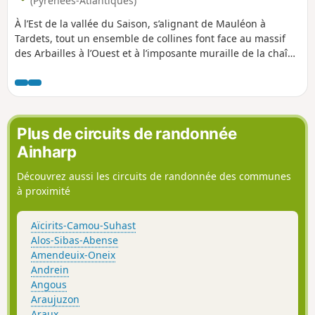
(Pyrénées-Atlantiques)
en bois.
À l’Est de la vallée du Saison, s’alignant de Mauléon à
Tardets, tout un ensemble de collines font face au massif
des Arbailles à l’Ouest et à l’imposante muraille de la chaîne
des Pyrénées, dominée par le Pic d’Anie au Sud. Le sommet
d’Erretzü marque le point extrême de cet alignement. Cette
position lui confère un panorama imprenable sur les
montagnes du Béarn et de la Haute-Soule. L’itinéraire est
très varié. Il évolue d’abord en sous-bois le long d’un très
Plus de circuits de randonnée
joli ruisseau puis à découvert dans les fougeraies
Ainharp
parsemées de chênes têtards. Comme les fougères qui le
recouvrent, le sommet change de couleur au fil des saisons
Découvrez aussi les circuits de randonnée des communes
jusqu’à se draper d’un rouge flamboyant à l’automne.
à proximité
Aïcirits-Camou-Suhast
Alos-Sibas-Abense
Amendeuix-Oneix
Andrein
Angous
Araujuzon
Araux