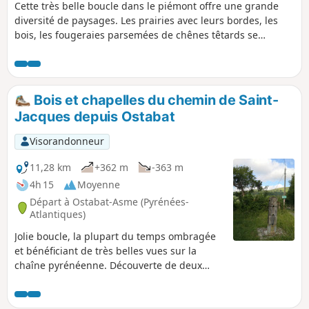
Cette très belle boucle dans le piémont offre une grande
basque typique et préservée, ses paysages verdoyants
diversité de paysages. Les prairies avec leurs bordes, les
ouverts sur les Pyrénées et au savoir-faire de ses
bois, les fougeraies parsemées de chênes têtards se
producteurs et de ses artisans d’art.
succèdent, sans oublier les ruisseaux sur lesquels sont
construit des moulins. On peut alors mieux appréhender
les richesses de cette culture agro-pastorale basque aux
multiples facettes. Les points de vue ne manquent pas : le
Bois et chapelles du chemin de Saint-
massif karstique des Arbailles tout proche, les collines du
Jacques depuis Ostabat
flysch et le sommet de la Madeleine, ainsi que les
montagnes de Haute-Soule.
Visorandonneur
11,28 km
+362 m
-363 m
4h 15
Moyenne
Départ à Ostabat-Asme (Pyrénées-
Atlantiques)
Jolie boucle, la plupart du temps ombragée
et bénéficiant de très belles vues sur la
chaîne pyrénéenne. Découverte de deux
jolies chapelles du Chemin de Compostelle.