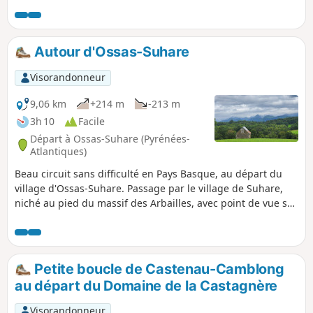
avec notamment la présence du pic à dos blanc, la rosalie
des Alpes, de très beaux spécimens de hêtres et une
grande variété de fougères. En plus de ces curiosités
naturalistes, des panneaux d'informations sur la mythologie
Autour d'Ossas-Suhare
basque jalonnent le parcours. Enfin, l'arrivée aux sources de
la Bidouze et sa résurgence dans un porche qui creuse la
Visorandonneur
falaise ravira petits et grands.
9,06 km
+214 m
-213 m
3h 10
Facile
Départ à Ossas-Suhare (Pyrénées-
Atlantiques)
Beau circuit sans difficulté en Pays Basque, au départ du
village d'Ossas-Suhare. Passage par le village de Suhare,
niché au pied du massif des Arbailles, avec point de vue sur
le paysage souletin.
Petite boucle de Castenau-Camblong
au départ du Domaine de la Castagnère
Visorandonneur