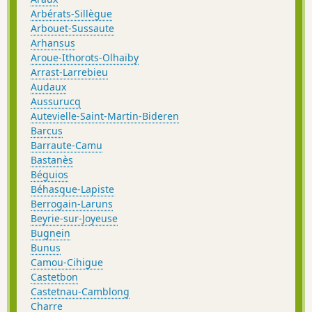
Arbérats-Sillègue
Arbouet-Sussaute
Arhansus
Aroue-Ithorots-Olhaïby
Arrast-Larrebieu
Audaux
Aussurucq
Autevielle-Saint-Martin-Bideren
Barcus
Barraute-Camu
Bastanès
Béguios
Béhasque-Lapiste
Berrogain-Laruns
Beyrie-sur-Joyeuse
Bugnein
Bunus
Camou-Cihigue
Castetbon
Castetnau-Camblong
Charre