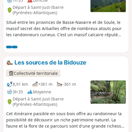
7h 35
Difficile
Départ à Saint-Just-Ibarre
(Pyrénées-Atlantiques)
Situé entre les provinces de Basse-Navarre et de Soule, le
massif secret des Arbailles offre de nombreux atouts pour
les randonneurs curieux. C'est un massif calcaire réputé
pour son relief kartstique propice à la pratique de la
spéléologie. Situé dans la partie Nord du massif, l'itinéraire
du Beltxu, outre son très beau panorama, propose une
randonnée ambitieuse et variée. La vue porte très loin et
Les sources de la Bidouze
récompensera les quelques efforts supplémentaires.
Collectivité territoriale
8,91 km
+361 m
-361 m
3h 35
Moyenne
Départ à Saint-Just-Ibarre
(Pyrénées-Atlantiques)
Cet itinéraire paisible en sous-bois offre au randonneur la
possibilité de découvrir un riche patrimoine naturel. La
faune et la flore de ce parcours sont d'une grande richesse