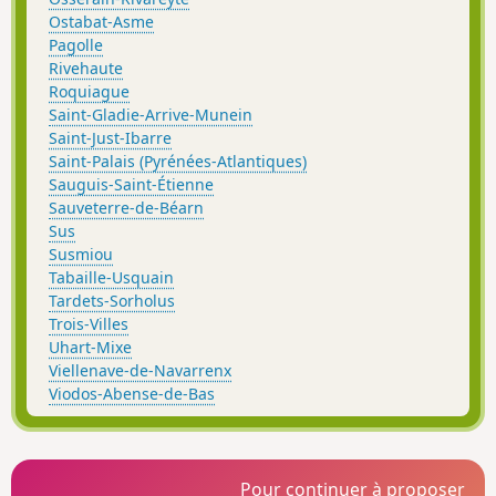
Ostabat-Asme
Pagolle
Rivehaute
Roquiague
Saint-Gladie-Arrive-Munein
Saint-Just-Ibarre
Saint-Palais (Pyrénées-Atlantiques)
Sauguis-Saint-Étienne
Sauveterre-de-Béarn
Sus
Susmiou
Tabaille-Usquain
Tardets-Sorholus
Trois-Villes
Uhart-Mixe
Viellenave-de-Navarrenx
Viodos-Abense-de-Bas
Pour continuer à proposer