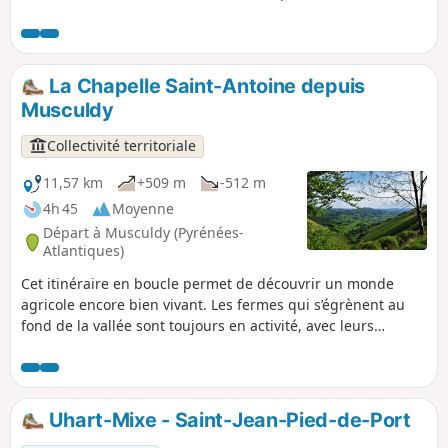
vous pourrez profiter d'une halte à la Chapelle ouverte de
Soyarce, idéale pour profiter du panorama sur les Pyrénées
Basques et pour la pause pique-nique.
La Chapelle Saint-Antoine depuis
Musculdy
Collectivité territoriale
11,57 km
+509 m
-512 m
4h 45
Moyenne
Départ à Musculdy (Pyrénées-
Atlantiques)
Cet itinéraire en boucle permet de découvrir un monde
agricole encore bien vivant. Les fermes qui s’égrènent au
fond de la vallée sont toujours en activité, avec leurs
nombreuses prairies. On comprend mieux cette culture
agro-pastorale aux multiples facettes en traversant les
forêts, puis les pâturages de la moyenne montagne. La
chapelle Saint-Antoine domine le Col d’Osquich, haut lieu
Uhart-Mixe - Saint-Jean-Pied-de-Port
de la chasse à la palombe en automne. Depuis le sommet,