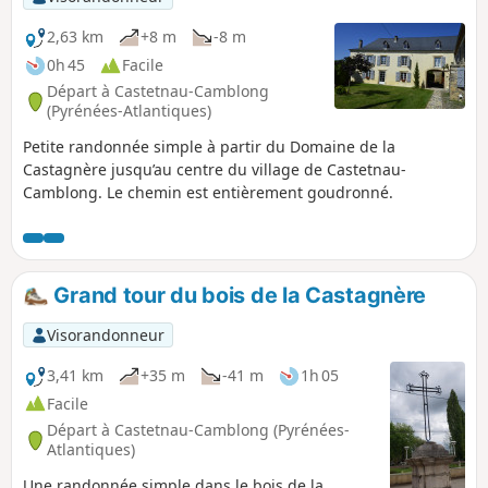
2,63 km
+8 m
-8 m
0h 45
Facile
Départ à Castetnau-Camblong
(Pyrénées-Atlantiques)
Petite randonnée simple à partir du Domaine de la
Castagnère jusqu’au centre du village de Castetnau-
Camblong. Le chemin est entièrement goudronné.
Grand tour du bois de la Castagnère
Visorandonneur
3,41 km
+35 m
-41 m
1h 05
Facile
Départ à Castetnau-Camblong (Pyrénées-
Atlantiques)
Une randonnée simple dans le bois de la