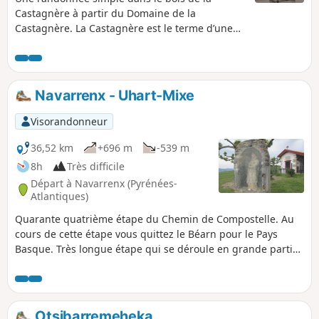
Castagnère à partir du Domaine de la
Castagnère. La Castagnère est le terme d’une
poêle à marrons, à châtaignes. Vous en
conclurez que ce bois est essentiellement
composé de marronniers, de châtaigners, mais
pas que…
Navarrenx - Uhart-Mixe
Visorandonneur
36,52 km
+696 m
-539 m
8h
Très difficile
Départ à Navarrenx (Pyrénées-
Atlantiques)
Quarante quatrième étape du Chemin de Compostelle. Au
cours de cette étape vous quittez le Béarn pour le Pays
Basque. Très longue étape qui se déroule en grande partie
sur des routes départementales et des chemins à travers
bois. Compte tenu que vous ne traversez pas de gros
village, il est donc préférable de prévoir le ravitaillement au
départ.
Otsibarremeheka