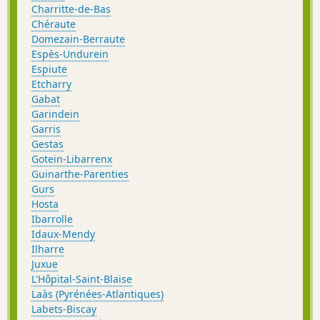
Charritte-de-Bas
Chéraute
Domezain-Berraute
Espès-Undurein
Espiute
Etcharry
Gabat
Garindein
Garris
Gestas
Gotein-Libarrenx
Guinarthe-Parenties
Gurs
Hosta
Ibarrolle
Idaux-Mendy
Ilharre
Juxue
L'Hôpital-Saint-Blaise
Laàs (Pyrénées-Atlantiques)
Labets-Biscay