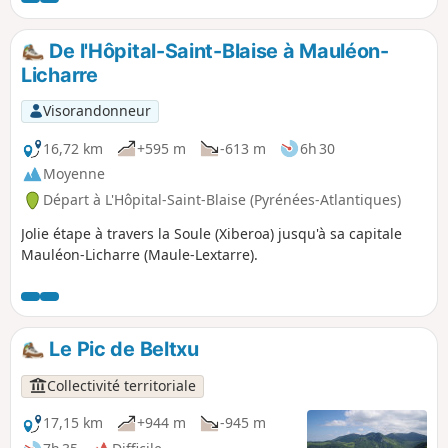
La mairie se trouve donc assez éloignée du quartier de
l'église, lieu de départ de cet itinéraire. Visitez donc le
De l'Hôpital-Saint-Blaise à Mauléon-
porche de l'église sous lequel vous pourrez observer trois
Licharre
tombes anciennes.
Visorandonneur
16,72 km
+595 m
-613 m
6h 30
Moyenne
Départ à L'Hôpital-Saint-Blaise (Pyrénées-Atlantiques)
Jolie étape à travers la Soule (Xiberoa) jusqu'à sa capitale
Mauléon-Licharre (Maule-Lextarre).
Le Pic de Beltxu
Collectivité territoriale
17,15 km
+944 m
-945 m