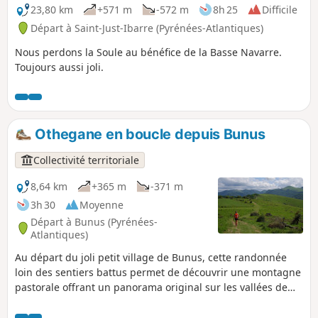
23,80 km
+571 m
-572 m
8h 25
Difficile
Départ à Saint-Just-Ibarre (Pyrénées-Atlantiques)
Nous perdons la Soule au bénéfice de la Basse Navarre.
Toujours aussi joli.
Othegane en boucle depuis Bunus
Collectivité territoriale
8,64 km
+365 m
-371 m
3h 30
Moyenne
Départ à Bunus (Pyrénées-
Atlantiques)
Au départ du joli petit village de Bunus, cette randonnée
loin des sentiers battus permet de découvrir une montagne
pastorale offrant un panorama original sur les vallées de
Larceveau et des sources de la Bidouze. Le village de Bunus
a la particularité d'être « coupé » en deux par la route D918.