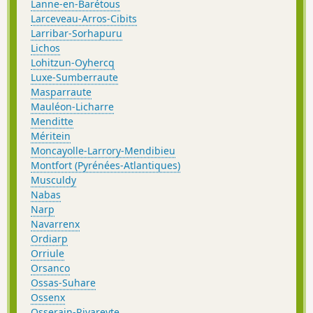
Lanne-en-Barétous
Larceveau-Arros-Cibits
Larribar-Sorhapuru
Lichos
Lohitzun-Oyhercq
Luxe-Sumberraute
Masparraute
Mauléon-Licharre
Menditte
Méritein
Moncayolle-Larrory-Mendibieu
Montfort (Pyrénées-Atlantiques)
Musculdy
Nabas
Narp
Navarrenx
Ordiarp
Orriule
Orsanco
Ossas-Suhare
Ossenx
Osserain-Rivareyte