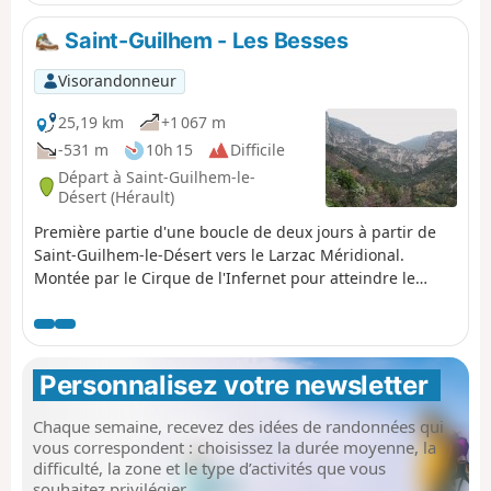
Saint-Guilhem - Les Besses
Visorandonneur
25,19 km
+1 067 m
-531 m
10h 15
Difficile
Départ à Saint-Guilhem-le-
Désert (Hérault)
Première partie d'une boucle de deux jours à partir de
Saint-Guilhem-le-Désert vers le Larzac Méridional.
Montée par le Cirque de l'Infernet pour atteindre le
Mont Saint-Baudille et arriver sur le plateau. Suite à un
incendie survenu le 5 avril 2023 sur les hauteurs de
Saint-Guilhem-le-Désert et Saint-Jean-de-Fos, l’itinéraire
reste praticable mais le PR® des Fenestrettes est
Personnalisez votre newsletter 
impacté, ainsi que la voie d'Arles (GR®653). Merci de
vous informer auprès de l’Office de Tourisme Saint-
Chaque semaine, recevez des idées de randonnées qui
Guilhem – Vallée de l’Hérault sur la praticabilité de
vous correspondent : choisissez la durée moyenne, la
l’itinéraire.
difficulté, la zone et le type d’activités que vous
souhaitez privilégier.