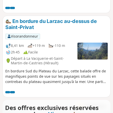
offre de multiples panoramas sur : - les falaises qui bordent
le Sud du Causse du Larzac, en particulier le Cirque du Bout
du Monde et le Pas de l'Escalette, - le Plateau de
l'Escandorgue, - la vallée de la Lergue, - le Lac du Salagou, -
En bordure du Larzac au-dessus de
le Mont Saint-Baudille, - le Golfe du Lion (Mont Saint-Clair à
Saint-Privat
Sète).
Visorandonneur
8,41 km
+119 m
-110 m
2h 45
Facile
Départ à La Vacquerie-et-Saint-
Martin-de-Castries (Hérault)
En bordure Sud du Plateau du Larzac, cette balade offre de
magnifiques points de vue sur les paysages situés en
contrebas du plateau quasiment jusqu'à la mer. Une partie
est ombragée (forêt de pins), mais en règle générale le
couvert végétal reste typique du Sud Larzac (pelouses
sèches et ouvertes avec une flore très riche et variée). Très
fleurie au printemps.
Des offres exclusives réservées