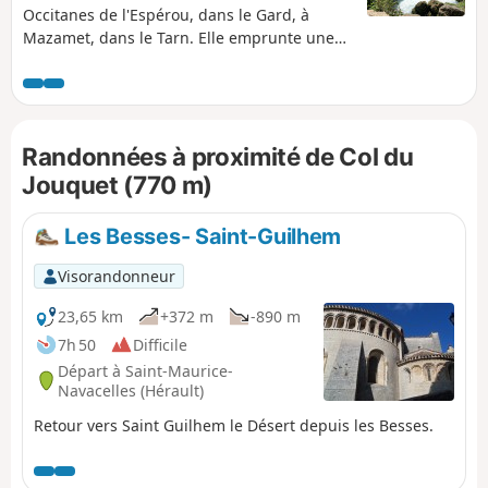
Occitanes de l'Espérou, dans le Gard, à
Mazamet, dans le Tarn. Elle emprunte une
partie du GR® 7 "Vosges Pyrénées" qui suit
la ligne de partage des eaux
Atlantique/Méditérranée sur plus de
1 500 km. On traverse : - le Parc National des
Randonnées à proximité de Col du
Cévennes, - les Causses de Blandas et du
Larzac, - le Parc Naturel Régional du Haut-
Jouquet (770 m)
Languedoc, - et la Montagne Noire, en
découvrant des panoramas à 360°.
Les Besses- Saint-Guilhem
Visorandonneur
23,65 km
+372 m
-890 m
7h 50
Difficile
Départ à Saint-Maurice-
Navacelles (Hérault)
Retour vers Saint Guilhem le Désert depuis les Besses.