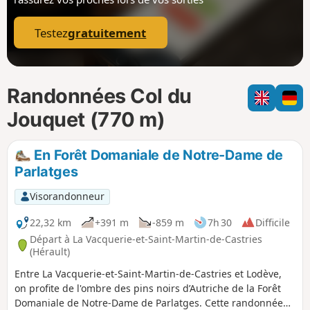
p
Testez
gratuitement
Randonnées Col du
Jouquet (770 m)
En Forêt Domaniale de Notre-Dame de
Parlatges
Visorandonneur
22,32 km
+391 m
-859 m
7h 30
Difficile
Départ à La Vacquerie-et-Saint-Martin-de-Castries
(Hérault)
Entre La Vacquerie-et-Saint-Martin-de-Castries et Lodève,
on profite de l'ombre des pins noirs d’Autriche de la Forêt
Domaniale de Notre-Dame de Parlatges. Cette randonnée