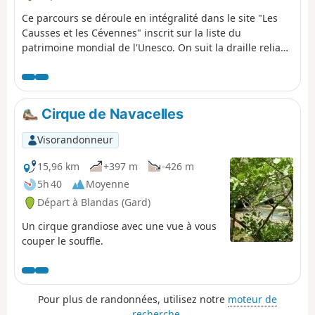
Ce parcours se déroule en intégralité dans le site "Les
Causses et les Cévennes" inscrit sur la liste du
patrimoine mondial de l'Unesco. On suit la draille reliant
le Languedoc à l'Aubrac jusqu'à Saint-Maurice-
Navacelles. Au-dessus des falaises des Gorges de la Vis,
les colonies de vautours profitent des courants
ascendants. Puis le paysage du causse est façonné par
Cirque de Navacelles
des millénaires de pastoralisme. 22/10/2024 : Itinéraire
temporairement non praticable suite à un effondrement
Visorandonneur
du sentier du GR® 7 entre (4) et (5), voir les informations
pratiques pour l'itinéraire bis.
15,96 km
+397 m
-426 m
5h 40
Moyenne
Départ à Blandas (Gard)
Un cirque grandiose avec une vue à vous
couper le souffle.
Pour plus de randonnées, utilisez notre
moteur de
recherche
.