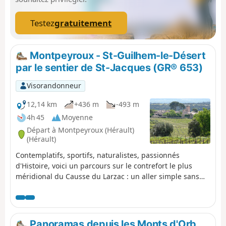
Testez
gratuitement
Montpeyroux - St-Guilhem-le-Désert
par le sentier de St-Jacques (GR® 653)
Visorandonneur
12,14 km
+436 m
-493 m
4h 45
Moyenne
Départ à Montpeyroux (Hérault)
(Hérault)
Contemplatifs, sportifs, naturalistes, passionnés
d'Histoire, voici un parcours sur le contrefort le plus
méridional du Causse du Larzac : un aller simple sans
difficulté et offrant de larges points de vues sur les
principaux sommets du Languedoc, avec en toile de fond
la Méditerranée et les Pyrénées. Avec pour objectif une
arrivée douce et rafraîchissante dans un des plus beaux
Panoramas depuis les Monts d'Orb