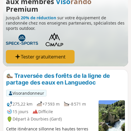
aux membres
Viso
rando
Premium
Jusqu’à
20% de réduction
sur votre équipement de
randonnée chez nos enseignes partenaires, spécialistes des
sports outdoor.
Tester gratuitement
Traversée des forêts de la ligne de
partage des eaux en Languedoc
Visorandonneur
275,22 km
+7 593 m
-8 571 m
15 jours
Difficile
Départ à Dourbies (Gard)
Cette itinérance sillonne les hautes terres