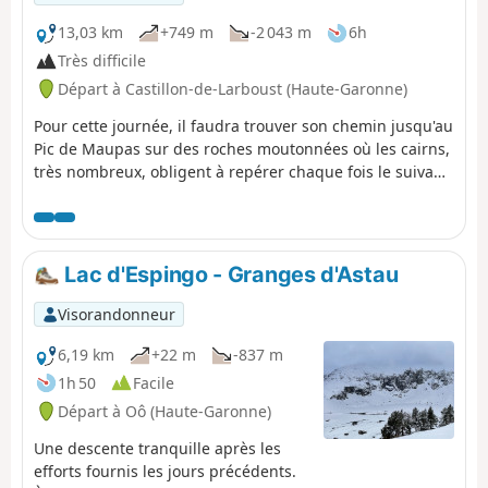
13,03 km
+749 m
-2 043 m
6h
Très difficile
Départ à Castillon-de-Larboust (Haute-Garonne)
Pour cette journée, il faudra trouver son chemin jusqu'au
Pic de Maupas sur des roches moutonnées où les cairns,
très nombreux, obligent à repérer chaque fois le suivant
pour continuer l'ascension jusqu'au " Mal Pas" qui a
donné son nom au pic. C'est la seule brèche, difficile
d'accès, permettant de basculer versant Ouest pour
terminer l'ascension par quelques pas d'escalade facile.
Lac d'Espingo - Granges d'Astau
Le retour se fera par le même chemin qu'à la montée
avec une variante agréable par le Lac Vert.
Visorandonneur
6,19 km
+22 m
-837 m
1h 50
Facile
Départ à Oô (Haute-Garonne)
Une descente tranquille après les
efforts fournis les jours précédents.