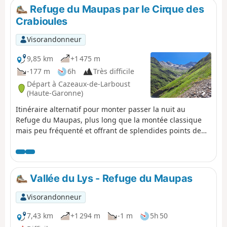
Refuge du Maupas par le Cirque des
Crabioules
Visorandonneur
9,85 km
+1 475 m
-177 m
6h
Très difficile
Départ à Cazeaux-de-Larboust
(Haute-Garonne)
Itinéraire alternatif pour monter passer la nuit au
Refuge du Maupas, plus long que la montée classique
mais peu fréquenté et offrant de splendides points de
vue sur la Vallée du Lys et les 3000 surplombant le
Cirque des Crabioules. À privilégier par beau temps, le
sentier est parfois peu marqué après les Anciennes
Mines des Crabioules.
Vallée du Lys - Refuge du Maupas
Visorandonneur
7,43 km
+1 294 m
-1 m
5h 50