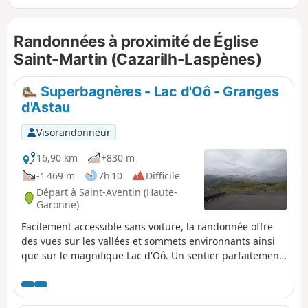
pente raide et où il faut avoir le pied sûr.
Randonnées à proximité de Église
Saint-Martin (Cazarilh-Laspènes)
Superbagnères - Lac d'Oô - Granges
d'Astau
Visorandonneur
16,90 km
+830 m
-1 469 m
7h 10
Difficile
Départ à Saint-Aventin (Haute-
Garonne)
Facilement accessible sans voiture, la randonnée offre
des vues sur les vallées et sommets environnants ainsi
que sur le magnifique Lac d'Oô. Un sentier parfaitement
balisé et entretenu, où il est impossible de se perdre. Le
retour se fera en transport en commun pour retrouver la
gare de Luchon.