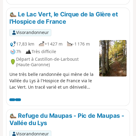
Saussat - prononcer Sa-ou-sat - c'est celui beaucoup plus
modeste de la Coume de l'Abesque qui marque le début
Le Lac Vert, le Cirque de la Glère et
de la forte montée en lacets qui mène au replat où se
l'Hospice de France
mêlent roches polies et laquets puis au Refuge Jean
Arlaud.
Visorandonneur
17,83 km
+1 427 m
-1 176 m
7h
Très difficile
Départ à Castillon-de-Larboust
(Haute-Garonne)
Une très belle randonnée qui mène de la
Vallée du Lys à l'Hospice de France via le
Lac Vert. Un tracé varié et un dénivelé
important certes, mais largement
compensé par les vues magnifiques sur
le Haut-Luchonnais et la crête frontière
avec l'Espagne.
Refuge du Maupas - Pic de Maupas -
Vallée du Lys
Visorandonneur