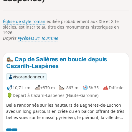
p
Église de style roman
édifiée probablement aux XIe et XIIe
siècles, est inscrite au titre des monuments historiques en
1926.
D'après
Pyrénées 31 Tourisme
Cap de Salières en boucle depuis
Cazarilh-Laspènes
Visorandonneur
10,71 km
+870 m
-863 m
5h 35
Difficile
Départ à Cazaril-Laspènes (Haute-Garonne)
Belle randonnée sur les hauteurs de Bagnères-de-Luchon
avec un long parcours en crête ou en balcon offrant de très
belles vues sur le massif pyrénéen, le piémont, la ville de
Luchon et la vallée de Larboust. Chemins bien marqués
sauf sur un court passage au retour, entre le (5) et le (8), en