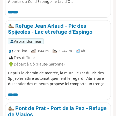
À partir du Col d'Espingo, le Lac d'Oô
en contrebas nous accompagne un
long moment. Une fois au pont de
pierre, ne pas hésiter à faire le petit
crochet à l'auberge du Lac d'Oô d'où
Refuge Jean Arlaud - Pic des
on pourra profiter de la vue sur la
Spijeoles - Lac et refuge d'Espingo
grande cascade qui nous fera oublier
un peu le cruel manque d'eau de
Visorandonneur
plus en plus évident. Le retour aux
Granges d'Astau termine
7,81 km
+644 m
-1 247 m
4h
agréablement cette escapade dans
Très difficile
un des plus beaux sites du
Départ à Oô (Haute-Garonne)
Luchonnais.
Depuis le chemin de montée, la muraille Est du Pic des
Spijeoles attire automatiquement le regard. L'itinéraire
du sentier des mineurs proposé ici comporte un tronçon
aérien et dangereux qui interdit tout faux pas. Après le
Lac du Port d'Oo, la progression se fait sur de grandes
dalles lisses et des éboulis avec le franchissement de
deux cheminées pour arriver au sommet. La descente
Pont de Prat - Port de la Pez - Refuge
s'effectue par la voie normale en passant par la Coume
de Viados