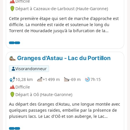
Difficile
Départ à Cazeaux-de-Larboust (Haute-Garonne)
Cette première étape qui sert de marche d'approche est
difficile. La montée est raide et soutenue le long du
Torrent de Houradade jusqu'à la bifurcation de la
Cabane de la Coume. La poursuite de l'itinéraire pour
atteindre la Cabane de Pratlong permet de reprendre un
peu son souffle avant d'entamer le dernier tronçon par
les nombreux lacets serrés qui mènent à la station de
Granges d'Astau - Lac du Portillon
pompage puis au Refuge du Maupas où la chaleur de
l'accueil fera vite oublier les efforts de la journée.
Visorandonneur
10,28 km
+1 499 m
-69 m
7h 15
Difficile
Départ à Oô (Haute-Garonne)
Au départ des Granges d'Astau, une longue montée avec
quelques passages raides, embellie par la présence de
plusieurs lacs. Le Lac d'Oô et son auberge, le Lac
d'Espingo dans son site magnifique constituent
éventuellement des pauses de choix. Après le Lac du