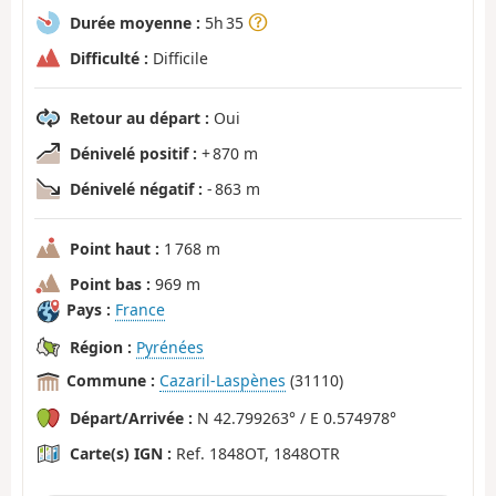
Durée moyenne :
5h 35
Difficulté :
Difficile
Retour au départ :
Oui
Dénivelé positif :
+ 870 m
Dénivelé négatif :
- 863 m
Point haut :
1 768 m
Point bas :
969 m
Pays :
France
Région :
Pyrénées
Commune :
Cazaril-Laspènes
(31110)
Départ/Arrivée :
N 42.799263° / E 0.574978°
Carte(s) IGN :
Ref. 1848OT, 1848OTR