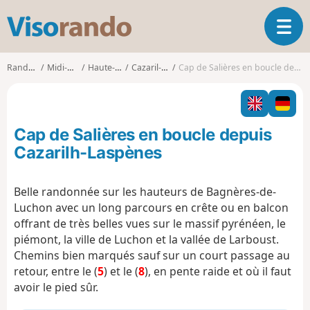
V
O
i
u
s
v
o
Randonnées
Midi-Pyrénées
Haute-Garonne
Cazaril-Laspènes
Cap de Salières en boucle depuis Cazarilh-Laspènes
r
r
i
a
r
n
l
d
Cap de Salières en boucle depuis
a
o
n
Cazarilh-Laspènes
a
v
Belle randonnée sur les hauteurs de Bagnères-de-
i
Luchon avec un long parcours en crête ou en balcon
g
a
offrant de très belles vues sur le massif pyrénéen, le
t
piémont, la ville de Luchon et la vallée de Larboust.
i
Chemins bien marqués sauf sur un court passage au
o
retour, entre le (
5
) et le (
8
), en pente raide et où il faut
n
avoir le pied sûr.