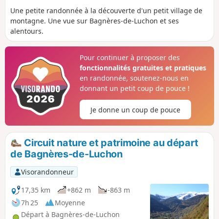
Une petite randonnée à la découverte d'un petit village de
montagne. Une vue sur Bagnères-de-Luchon et ses
alentours.
Pour continuer à proposer des
fonctionnalités gratuites et pratiques
en randonnée, soutenez-nous en
donnant un petit coup de pouce !
Je donne un coup de pouce
Circuit nature et patrimoine au départ
de Bagnères-de-Luchon
Visorandonneur
17,35 km
+862 m
-863 m
7h 25
Moyenne
Départ à Bagnères-de-Luchon