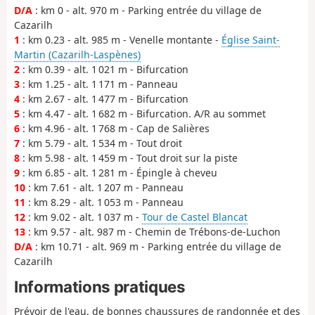
D/A
: km 0 - alt. 970 m - Parking entrée du village de
Cazarilh
1
: km 0.23 - alt. 985 m - Venelle montante -
Église Saint-
Martin (Cazarilh-Laspènes)
2
: km 0.39 - alt. 1 021 m - Bifurcation
3
: km 1.25 - alt. 1 171 m - Panneau
4
: km 2.67 - alt. 1 477 m - Bifurcation
5
: km 4.47 - alt. 1 682 m - Bifurcation. A/R au sommet
6
: km 4.96 - alt. 1 768 m - Cap de Salières
7
: km 5.79 - alt. 1 534 m - Tout droit
8
: km 5.98 - alt. 1 459 m - Tout droit sur la piste
9
: km 6.85 - alt. 1 281 m - Épingle à cheveu
10
: km 7.61 - alt. 1 207 m - Panneau
11
: km 8.29 - alt. 1 053 m - Panneau
12
: km 9.02 - alt. 1 037 m -
Tour de Castel Blancat
13
: km 9.57 - alt. 987 m - Chemin de Trébons-de-Luchon
D/A
: km 10.71 - alt. 969 m - Parking entrée du village de
Cazarilh
Informations pratiques
Prévoir de l'eau, de bonnes chaussures de randonnée et des