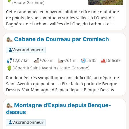
(Haute-Garonne)
Cette randonnée en moyenne altitude offre une multitude
de points de vue somptueux sur les vallées à l'Ouest de
Bagnères-de-Luchon : vallées de l'One, du Larboust et
d'Oueil. De quoi combler tout randonneur, sans oublier les
petits villages traversés, joliment restaurés, au patrimoine
Cabane de Courreau par Cromlech
architectural religieux de premier ordre. Un peu de
goudron vite occulté par la beauté de la nature et des
Visorandonneur
paysages environnants.
12,07 km
+760 m
-761 m
5h 35
Difficile
Départ à Saint-Aventin (Haute-Garonne)
Randonnée très sympathique sans difficulté, au départ de
Saint-Aventin qui peut aussi être faite à partir de Benque-
Dessus. Voir Montagne d'Espiau depuis Benque-Dessus.
Montagne d'Espiau depuis Benque-
dessus
Visorandonneur