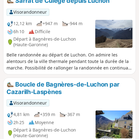
Sarrat de Culège depuis Luchon
Visorandonneur
12,12 km
+947 m
-944 m
6h 10
Difficile
Départ à Bagnères-de-Luchon
(Haute-Garonne)
Belle randonnée au départ de Luchon. On admire les
alentours de la ville thermale pendant toute la durée de la
marche. Possibilité de rallonger la randonnée en continuant
sur la crête en visant le Cap de la Pène et le Cap de la
Montagnette.
Boucle de Bagnères-de-Luchon par
Cazarilh-Laspènes
Visorandonneur
4,81 km
+359 m
-367 m
2h 25
Moyenne
Départ à Bagnères-de-Luchon
(Haute-Garonne)