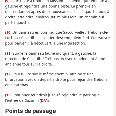
(
9
) Poursuivre à droite en laissant le chemin qui remonte à
gauche et rejoindre une bonne piste. La prendre en
descendant et après deux nouveaux lacets, à gauche puis à
droite, atteindre, environ 300 m plus loin, un chemin qui
part à gauche.
(
10
) Un panneau en bois indique Sacourvielle / Trébons-de-
Luchon / Cazarilh. Le sentier descend, plein Sud. Poursuivre
pour parvenir, à découvert, à une intersection.
(
11
) Suivre le panneau Jaune indiquant, à gauche, la
direction de Cazarilh / Trébons. Arriver rapidement à une
ancienne tour sur la droite.
(
12
) Poursuivre sur le même chemin, atteindre une
bifurcation avec un départ à droite pour rejoindre Trébons
en contrebas.
(
13
) Continuer tout droit jusqu'à rejoindre le parking à
l'entrée de Cazarilh (
D/A
).
Points de passage