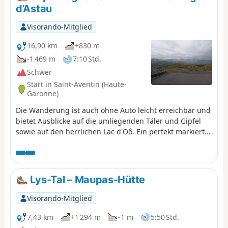
d’Astau
Visorando-Mitglied
16,90 km
+830 m
-1 469 m
7:10 Std.
Schwer
Start in Saint-Aventin (Haute-
Garonne)
Die Wanderung ist auch ohne Auto leicht erreichbar und
bietet Ausblicke auf die umliegenden Täler und Gipfel
sowie auf den herrlichen Lac d'Oô. Ein perfekt markierter
und gepflegter Weg, auf dem man sich unmöglich
verlaufen kann. Die Rückfahrt erfolgt mit öffentlichen
Verkehrsmitteln zum Bahnhof von Luchon.
Lys-Tal – Maupas-Hütte
Visorando-Mitglied
7,43 km
+1 294 m
-1 m
5:50 Std.