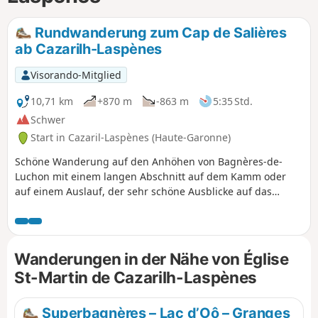
Rundwanderung zum Cap de Salières
ab Cazarilh-Laspènes
Visorando-Mitglied
10,71 km
+870 m
-863 m
5:35 Std.
Schwer
Start in Cazaril-Laspènes (Haute-Garonne)
Schöne Wanderung auf den Anhöhen von Bagnères-de-
Luchon mit einem langen Abschnitt auf dem Kamm oder
auf einem Auslauf, der sehr schöne Ausblicke auf das
Pyrenäenmassiv, das Vorgebirge, die Stadt Luchon und das
Larboust-Tal bietet. Gut markierte Wege, außer auf einem
kurzen Abschnitt auf dem Rückweg zwischen dem (5) und
dem (8), der steil abfällt und trittsicher sein muss.
Wanderungen in der Nähe von Église
St-Martin de Cazarilh-Laspènes
Superbagnères – Lac d’Oô – Granges