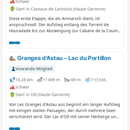
Schwer
Start in Cazeaux-de-Larboust (Haute-Garonne)
Diese erste Etappe, die als Anmarsch dient, ist
anspruchsvoll. Der Aufstieg entlang des Torrent de
Houradade bis zur Abzweigung zur Cabane de la Coume
ist steil und anstrengend. Auf dem weiteren Weg zur
Cabane de Pratlong kann man etwas verschnaufen,
bevor man den letzten Abschnitt mit den zahlreichen
engen Serpentinen in Angriff nimmt, die zur
Granges d'Astau – Lac du Portillon
Pumpstation und schließlich zur Refuge du Maupas
führen, wo die herzliche Gastfreundschaft die
Visorando-Mitglied
Anstrengungen des Tages schnell vergessen lässt.
10,28 km
+1 499 m
-69 m
7:15 Std.
Schwer
Start in Oô (Haute-Garonne)
Von Les Granges d'Astau aus beginnt ein langer Aufstieg
mit einigen steilen Passagen, der durch mehrere Seen
verschönert wird. Der Lac d'Oô mit seiner Herberge und
der Lac d'Espingo in seiner herrlichen Lage sind
mögliche Zwischenstopps. Nach dem Lac du Saussat –