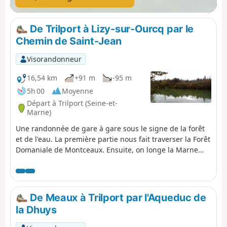
De Trilport à Lizy-sur-Ourcq par le
Chemin de Saint-Jean
Visorandonneur
16,54 km
+91 m
-95 m
5h 00
Moyenne
Départ à Trilport (Seine-et-
Marne)
Une randonnée de gare à gare sous le signe de la forêt
et de l'eau. La première partie nous fait traverser la Forêt
Domaniale de Montceaux. Ensuite, on longe la Marne
avant de remonter sur un plateau cultivé. La dernière
partie se déroule le long du Canal de l'Ourcq et nous fait
passer au confluent de la Marne et de la rivière Ourcq.
De Meaux à Trilport par l'Aqueduc de
la Dhuys