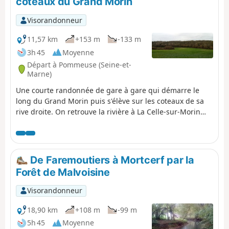
coteaux du Grand Morin
impressionnèrent les plus hauts
dignitaires de l'époque dont
Visorandonneur
Chigneric qui lui demanda de
baptiser ses enfants et Authaire,
11,57 km
+153 m
-133 m
notable de Ussy, dont les enfants
3h 45
Moyenne
furent les bâtisseurs des Monastères
Départ à Pommeuse (Seine-et-
de Reuil-en-Brie, Rebais et Jouarre.
Marne)
Une courte randonnée de gare à gare qui démarre le
long du Grand Morin puis s'élève sur les coteaux de sa
rive droite. On retrouve la rivière à La Celle-sur-Morin
avec ses anciens moulins et sa charmante église. La
randonnée s'achève en rive gauche, principalement
entre les champs.
De Faremoutiers à Mortcerf par la
Forêt de Malvoisine
Visorandonneur
18,90 km
+108 m
-99 m
5h 45
Moyenne