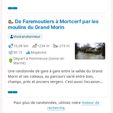
ferme de Nolongues, il est connu pour avoir rédigé son
traité sur les brebis pour le Roi Charles V.
De Faremoutiers à Mortcerf par les
moulins du Grand Morin
Visorandonneur
16,08 km
+234 m
-219 m
5h 15
Moyenne
Départ à Pommeuse (Seine-et-
Marne)
Une randonnée de gare à gare entre la vallée du Grand
Morin et ses coteaux, au parcours varié entre bois,
champs, prés et anciens vergers. C'est aussi l'occasion
d'admirer deux des anciens moulins qui étaient répartis
en nombre le long de la rivière.
Pour plus de randonnées, utilisez notre
moteur de
recherche
.