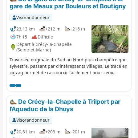
gare de Meaux par Bouleurs et Boutigny
Visorandonneur
23,13 km
+212 m
-216 m
7h 15
Difficile
Départ à Crécy-la-Chapelle
(Seine-et-Marne)
Traversée originale du Sud au Nord plus champêtre que
sylvestre, passant par d'intéressants villages. Le tracé en
zigzag permet de raccourcir facilement pour ceux
intimidés par la distance : la recommandation serait
pour eux de couper du point au point , ce qui permet de
visiter tous les villages du parcours, en descendant en-
dessous des 20 km. Seule la section de l'aqueduc serait
De Crécy-la-Chapelle à Trilport par
alors laissée de côté.Le départ et l'arrivée sont
l'Aqueduc de la Dhuys
accessibles en bus depuis la gare RER-TGV de Chessy-
Marne-la-Vallée, ou en train.
Visorandonneur
20,81 km
+203 m
-201 m