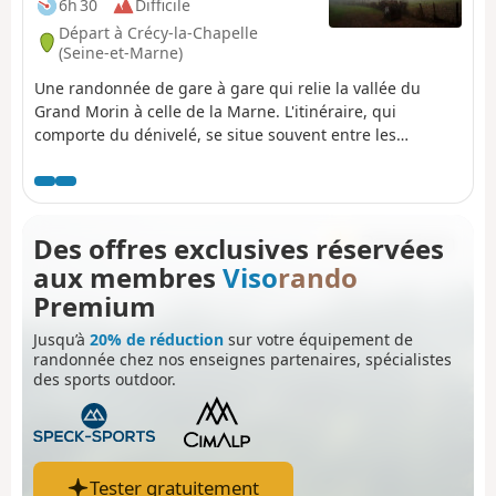
6h 30
Difficile
Départ à Crécy-la-Chapelle
(Seine-et-Marne)
Une randonnée de gare à gare qui relie la vallée du
Grand Morin à celle de la Marne. L'itinéraire, qui
comporte du dénivelé, se situe souvent entre les
champs. Il suit le terre-plein de l'aqueduc souterrain de
la Dhuys sur environ 6km, en deux tronçons.
Des offres exclusives réservées
aux membres
Viso
rando
Premium
Jusqu’à
20% de réduction
sur votre équipement de
randonnée chez nos enseignes partenaires, spécialistes
des sports outdoor.
Tester gratuitement