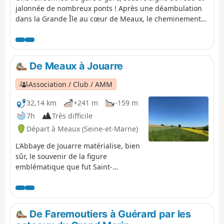
jalonnée de nombreux ponts ! Après une déambulation
dans la Grande Île au cœur de Meaux, le cheminement
entre les étangs du Parc Naturel du Pâtis est enchanteur.
Ensuite, l'itinéraire alterne de longs tronçons le long du
Canal de l'Ourcq et des passages en sous-bois, au bord
de la Marne ou de la rivière Ourcq.
De Meaux à Jouarre
Association / Club / AMM
32,14 km
+241 m
-159 m
7h
Très difficile
Départ à Meaux (Seine-et-Marne)
L'Abbaye de Jouarre matérialise, bien
sûr, le souvenir de la figure
emblématique que fut Saint-
Colomban, moine venu d'Irlande à la
fin du 6ème siècle, issu de l'héroïque
lignée des grands saints qui ont
contribué à « faire » l'Europe. Sa
De Faremoutiers à Guérard par les
ténacité et sa clairvoyance