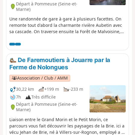
Départ à Pommeuse (Seine-et-
Marne)
Une randonnée de gare à gare à plusieurs facettes. On
remonte tout d'abord la charmante rivière Aubetin avec
sa cascade. On traverse ensuite la Forêt de Malvoisine,
en alternant les larges chemins et les sentiers qui se
faufilent en sous-bois. On poursuit entre les champs,
avec quelques longues portions goudronnées et des
chemins. On termine entre ruelles et sentes dans
De Faremoutiers à Jouarre par la
Mortcerf.
Ferme de Nolongues
Association / Club / AMM
30,22 km
+199 m
-233 m
7h
Très difficile
Départ à Pommeuse (Seine-et-
Marne)
Liaison entre le Grand Morin et le Petit Morin, ce
parcours vous fait découvrir les paysages de la Brie. ici a
vécu Jehan de Brie, né à Villers-sur-Rognon, employé a la