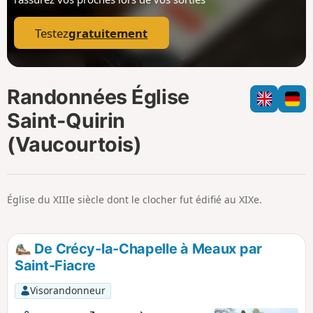
p
Testez
gratuitement
Randonnées Église
Saint-Quirin
(Vaucourtois)
Église du XIIIe siècle dont le clocher fut édifié au XIXe.
De Crécy-la-Chapelle à Meaux par
Saint-Fiacre
Visorandonneur