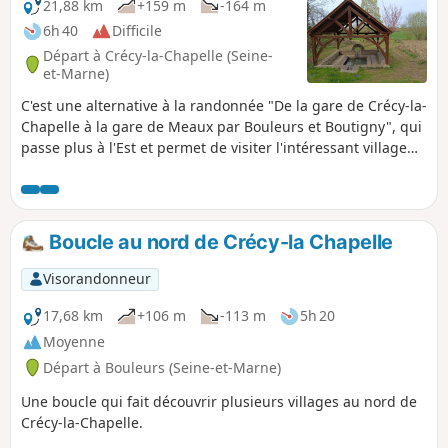
21,88 km
+159 m
-164 m
6h 40
Difficile
Départ à Crécy-la-Chapelle (Seine-
et-Marne)
C'est une alternative à la randonnée "De la gare de Crécy-la-
Chapelle à la gare de Meaux par Bouleurs et Boutigny", qui
passe plus à l'Est et permet de visiter l'intéressant village
de Saint-Fiacre (église, lavoir, pique-nique, et restaurant), et
de traverser plusieurs champs de puits pétroliers voisins.
Le premier tiers traverse surtout des zones cultivées, où les
ondulations du plateau permettent au regard de porter
Boucle au nord de Crécy-la Chapelle
assez loin. On traverse aussi les villages de Sancy et
Vaucourtois, avec leurs églises et châteaux respectifs. La
Visorandonneur
seconde partie est beaucoup plus variée, où on parcourt
une section d'Aqueduc de la Dhuys, longe de golf de
17,68 km
+106 m
-113 m
5h 20
Meaux-Boutigny, traverse les forêts aux pieds du Bois le
Moyenne
Comte, longe la Marne avant de terminer par une visite
Départ à Bouleurs (Seine-et-Marne)
rapide (ou plus longue suivant l'humeur) du vieux centre de
Meaux.
Une boucle qui fait découvrir plusieurs villages au nord de
Crécy-la-Chapelle.