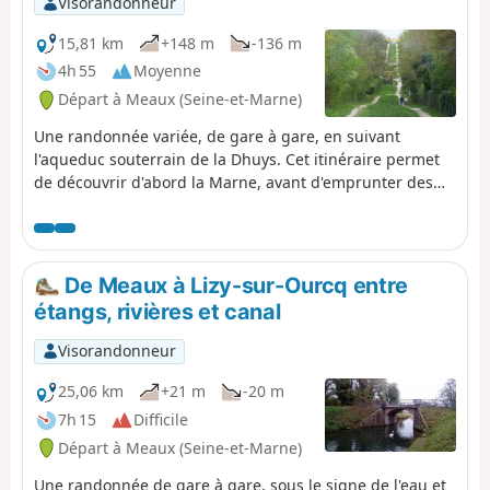
Visorandonneur
15,81 km
+148 m
-136 m
4h 55
Moyenne
Départ à Meaux (Seine-et-Marne)
Une randonnée variée, de gare à gare, en suivant
l'aqueduc souterrain de la Dhuys. Cet itinéraire permet
de découvrir d'abord la Marne, avant d'emprunter des
chemins forestiers et de traverser de jolis villages.
De Meaux à Lizy-sur-Ourcq entre
étangs, rivières et canal
Visorandonneur
25,06 km
+21 m
-20 m
7h 15
Difficile
Départ à Meaux (Seine-et-Marne)
Une randonnée de gare à gare, sous le signe de l'eau et