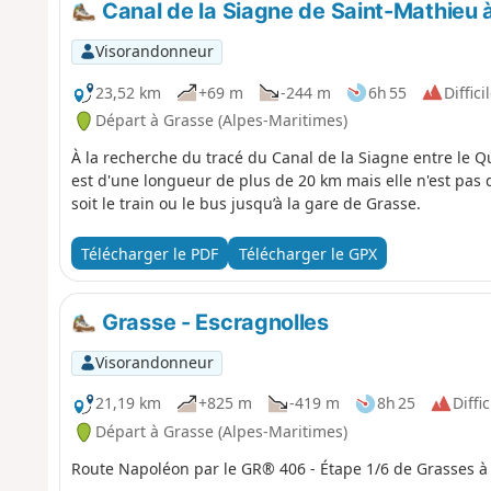
Canal de la Siagne de Saint-Mathieu à
Visorandonneur
23,52 km
+69 m
-244 m
6h 55
Diffici
Départ à Grasse (Alpes-Maritimes)
À la recherche du tracé du Canal de la Siagne entre le 
est d'une longueur de plus de 20 km mais elle n'est pas d
soit le train ou le bus jusqu’à la gare de Grasse.
Télécharger le PDF
Télécharger le GPX
Grasse - Escragnolles
Visorandonneur
21,19 km
+825 m
-419 m
8h 25
Diffic
Départ à Grasse (Alpes-Maritimes)
Route Napoléon par le GR® 406 - Étape 1/6 de Grasses à 