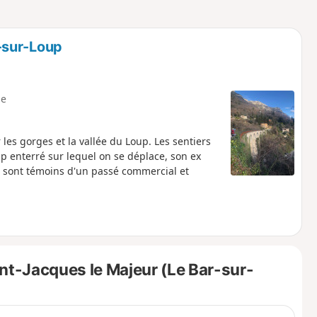
o
a
i
m
p
-sur-Loup
e
les gorges et la vallée du Loup. Les sentiers
up enterré sur lequel on se déplace, son ex
s sont témoins d'un passé commercial et
nt-Jacques le Majeur (Le Bar-sur-