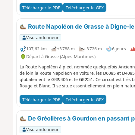
Télécharger le PDF
Télécharger le GPX
Route Napoléon de Grasse à Digne-le
Visorandonneur
107,62 km
+3 788 m
-3 726 m
6 jours
Départ à Grasse (Alpes-Maritimes)
La Route Napoléon à pied, nommée quelquefois Ancienne
de loin la Route Napoléon en voiture, les D6085 et D408
globalement le GR®406 et le GR®51. Ce circuit est très b
Rouge et Blanc. Il se situe essentiellement en plein natu
Télécharger le PDF
Télécharger le GPX
De Gréolières à Gourdon en passant p
Visorandonneur