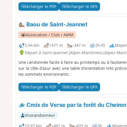
Télécharger le PDF
Télécharger le GPX
Baou de Saint-Jeannet
Association / Club / AMM
5,94 km
+371 m
-347 m
2h 45
Moye
Départ à Saint-Jeannet (Alpes-Maritimes) (Alpes-Mari
Une randonnée facile à faire au printemps ou à l’autom
sur la côte d'azur avec une table d'orientation très précis
les sommets environnants.
Télécharger le PDF
Télécharger le GPX
Croix de Verse par la forêt du Cheiron
Visorandonneur
10,97 km
+462 m
-435 m
5h
Moyenn