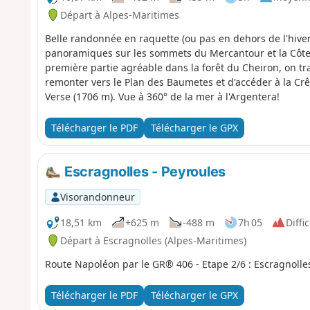
Départ à Alpes-Maritimes
Belle randonnée en raquette (ou pas en dehors de l'hiver)
panoramiques sur les sommets du Mercantour et la Côte 
première partie agréable dans la forêt du Cheiron, on t
remonter vers le Plan des Baumetes et d'accéder à la Crê
Verse (1706 m). Vue à 360° de la mer à l'Argentera!
Télécharger le PDF
Télécharger le GPX
Escragnolles - Peyroules
Visorandonneur
18,51 km
+625 m
-488 m
7h 05
Diffic
Départ à Escragnolles (Alpes-Maritimes)
Route Napoléon par le GR® 406 - Etape 2/6 : Escragnolles
Télécharger le PDF
Télécharger le GPX