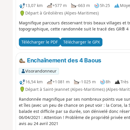
13,07 km
+577 m
-663 m
5h 25
Moy
Départ à Gréolières (Alpes-Maritimes)
Magnifique parcours desservant trois beaux villages et tr
topographique, cette randonnée suit le tracé des GR® 
Télécharger le PDF
Télécharger le GPX
Enchaînement des 4 Baous
Visorandonneur
16,54 km
+1 081 m
-1 025 m
8h
Très 
Départ à Saint-Jeannet (Alpes-Maritimes) (Alpes-Mari
Randonnée magnifique par ses nombreux points vue sur la 
et îles (avec un peu de chance on peut voir : la Corse, la
balade est difficile par sa durée, son dénivelé donc ré
06/04/2021 : Attention ! Problème de propriété privée entr
avis au 24 avril 2021