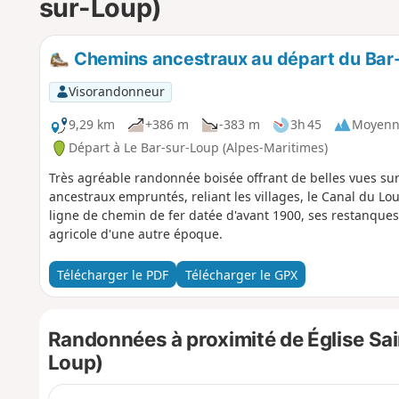
sur-Loup)
Chemins ancestraux au départ du Bar
Visorandonneur
9,29 km
+386 m
-383 m
3h 45
Moyenn
Départ à Le Bar-sur-Loup (Alpes-Maritimes)
Très agréable randonnée boisée offrant de belles vues sur 
ancestraux empruntés, reliant les villages, le Canal du Lo
ligne de chemin de fer datée d'avant 1900, ses restanque
agricole d'une autre époque.
Télécharger le PDF
Télécharger le GPX
Randonnées à proximité de Église Sai
Loup)