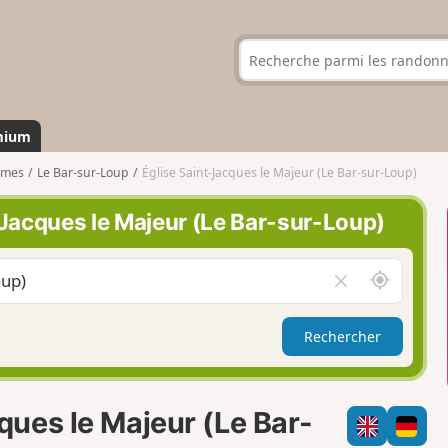
mium
imes
Le Bar-sur-Loup
Église Saint-Jacques le Majeur (Le Bar-sur-Loup)
Jacques le Majeur (Le Bar-sur-Loup)
A
V
u
i
t
d
Rechercher
o
e
u
r
r
l
d
e
ues le Majeur (Le Bar-
e
c
m
h