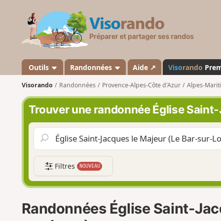
V
i
s
o
r
a
Outils
Randonnées
Aide ↗
Viso
rando
Pre
n
Visorando
Randonnées
Provence-Alpes-Côte d'Azur
Alpes-Marit
d
o
Trouver une randonnée Église Saint-
Filtres
NOUVEAU
Randonnées Église Saint-Jacq