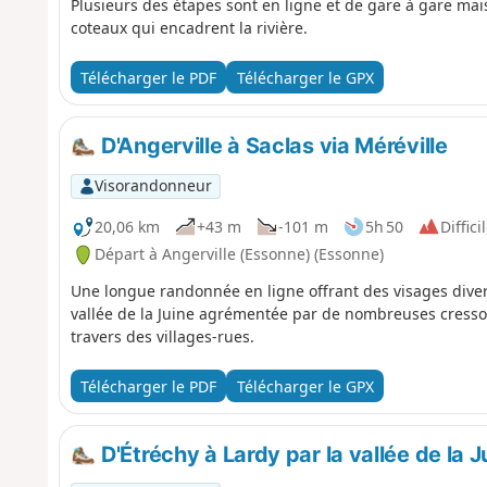
Plusieurs des étapes sont en ligne et de gare à gare mais
coteaux qui encadrent la rivière.
Télécharger le PDF
Télécharger le GPX
D'Angerville à Saclas via Méréville
Visorandonneur
20,06 km
+43 m
-101 m
5h 50
Diffici
Départ à Angerville (Essonne) (Essonne)
Une longue randonnée en ligne offrant des visages diversi
vallée de la Juine agrémentée par de nombreuses cressonn
travers des villages-rues.
Télécharger le PDF
Télécharger le GPX
D'Étréchy à Lardy par la vallée de la J