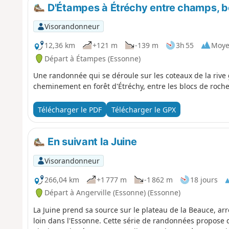
D'Étampes à Étréchy entre champs, bo
Visorandonneur
12,36 km
+121 m
-139 m
3h 55
Moy
Départ à Étampes (Essonne)
Une randonnée qui se déroule sur les coteaux de la rive 
cheminement en forêt d'Étréchy, entre les blocs de rocher
Télécharger le PDF
Télécharger le GPX
En suivant la Juine
Visorandonneur
266,04 km
+1 777 m
-1 862 m
18 jours
Départ à Angerville (Essonne) (Essonne)
La Juine prend sa source sur le plateau de la Beauce, arr
loin dans l'Essonne. Cette série de randonnées propose de