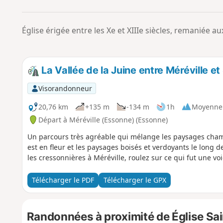
Église érigée entre les Xe et XIIIe siècles, remaniée aux
La Vallée de la Juine entre Méréville et
Visorandonneur
20,76 km
+135 m
-134 m
1h
Moyenne
Départ à Méréville (Essonne) (Essonne)
Un parcours très agréable qui mélange les paysages cham
est en fleur et les paysages boisés et verdoyants le long d
les cressonnières à Méréville, roulez sur ce qui fut une voi
Télécharger le PDF
Télécharger le GPX
Randonnées à proximité de Église Sa