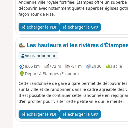
Ancienne ville royale fortifiée, Étampes offre un super
découvrir, avec notamment quatre superbes églises gothi
façon Tour de Pise.
Télécharger le PDF
Télécharger le GPX
Les hauteurs et les rivières d'Étampe
Visorandonneur
8,05 km
+72 m
-81 m
2h 30
Facile
Départ à Étampes (Essonne)
Cette randonnée de gare à gare permet de découvrir les
sur la ville et de randonner dans le cadre agréable des va
Il est possible de continuer cette randonnée en rejoignan
d'en profiter pour visiter cette petite ville qui le mérite.
Télécharger le PDF
Télécharger le GPX