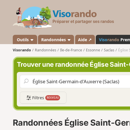
V
i
s
o
r
a
Outils
Randonnées
Aide ↗
Viso
rando
Pre
n
Visorando
Randonnées
Ile-de-France
Essonne
Saclas
Église 
d
o
Trouver une randonnée Église Saint
Filtres
NOUVEAU
Randonnées Église Saint-Ger