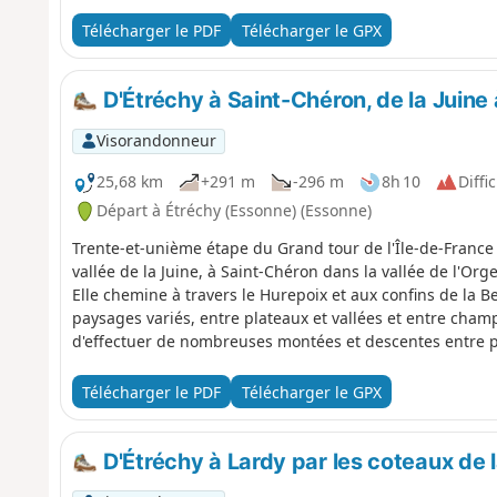
Télécharger le PDF
Télécharger le GPX
D'Étréchy à Saint-Chéron, de la Juine 
Visorandonneur
25,68 km
+291 m
-296 m
8h 10
Diffic
Départ à Étréchy (Essonne) (Essonne)
Trente-et-unième étape du Grand tour de l'Île-de-France 
vallée de la Juine, à Saint-Chéron dans la vallée de l'Org
Elle chemine à travers le Hurepoix et aux confins de la 
paysages variés, entre plateaux et vallées et entre champs
d'effectuer de nombreuses montées et descentes entre pl
Télécharger le PDF
Télécharger le GPX
D'Étréchy à Lardy par les coteaux de 