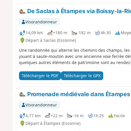
De Saclas à Étampes via Boissy-la-Ri
Visorandonneur
14,09 km
+180 m
-182 m
4h 30
Moy
Départ à Saclas (Essonne)
Une randonnée qui alterne les chemins des champs, les 
jouant à saute-mouton avec une ancienne voie ferrée dés
quelques autres éléments de patrimoine sont au rendez
Télécharger le PDF
Télécharger le GPX
Promenade médiévale dans Étampes
Visorandonneur
4,77 km
+22 m
-16 m
1h 25
Facile
Départ à Étampes (Essonne)