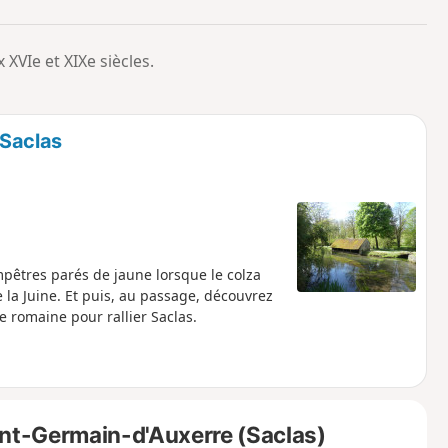
o
a
i
m
 XVIe et XIXe siècles.
p
 Saclas
pêtres parés de jaune lorsque le colza
e la Juine. Et puis, au passage, découvrez
e romaine pour rallier Saclas.
int-Germain-d'Auxerre (Saclas)