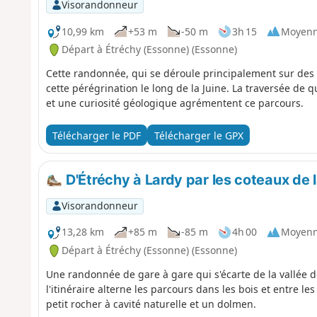
Visorandonneur
10,99 km
+53 m
-50 m
3h 15
Moyen
Départ à Étréchy (Essonne) (Essonne)
Cette randonnée, qui se déroule principalement sur des 
cette pérégrination le long de la Juine. La traversée de q
et une curiosité géologique agrémentent ce parcours.
Télécharger le PDF
Télécharger le GPX
D'Étréchy à Lardy par les coteaux de l
Visorandonneur
13,28 km
+85 m
-85 m
4h 00
Moyen
Départ à Étréchy (Essonne) (Essonne)
Une randonnée de gare à gare qui s'écarte de la vallée de l
l'itinéraire alterne les parcours dans les bois et entre 
petit rocher à cavité naturelle et un dolmen.